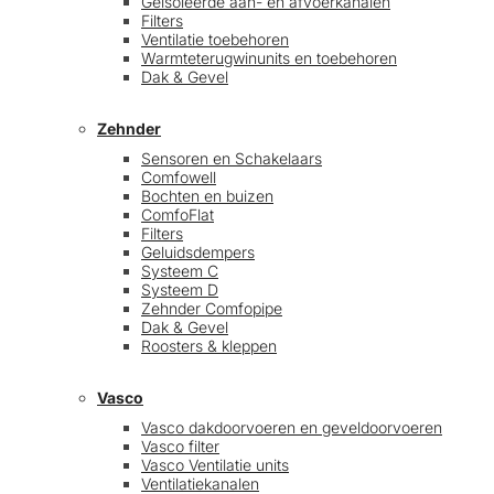
Geïsoleerde aan- en afvoerkanalen
Filters
Ventilatie toebehoren
Warmteterugwinunits en toebehoren
Dak & Gevel
Zehnder
Sensoren en Schakelaars
Comfowell
Bochten en buizen
ComfoFlat
Filters
Geluidsdempers
Systeem C
Systeem D
Zehnder Comfopipe
Dak & Gevel
Roosters & kleppen
Vasco
Vasco dakdoorvoeren en geveldoorvoeren
Vasco filter
Vasco Ventilatie units
Ventilatiekanalen