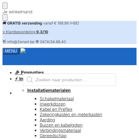
Skip
Skip
Je winkelmand
to
to
navigation
content
🚚
GRATIS verzending
vanaf € 199,99 (*BE)
⭐ Klantbeoordeling
9,3/10
👋 info@2smart.be 💬 0474/34.68.40
MENU
🎉 Promoties
Producten
⚡ Installatiematerialen
zoeken
Installatiematerialen
FAQ
Schakelmateriaal
Inwerkdozen
Kabel en Preflex
Zekeringkasten en meterkasten
Aarding
Buizen en kabelgoten
Verbindingsmateriaal
Gereedschap