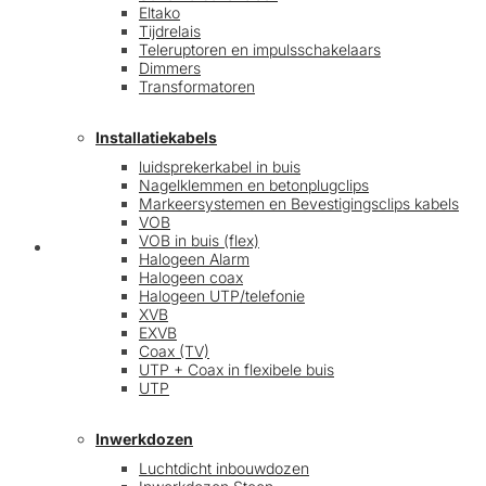
Eltako
Tijdrelais
Teleruptoren en impulsschakelaars
Dimmers
Transformatoren
Installatiekabels
luidsprekerkabel in buis
Nagelklemmen en betonplugclips
Markeersystemen en Bevestigingsclips kabels
VOB
VOB in buis (flex)
Mijn account
Halogeen Alarm
Halogeen coax
Halogeen UTP/telefonie
XVB
EXVB
Coax (TV)
UTP + Coax in flexibele buis
UTP
Inwerkdozen
Luchtdicht inbouwdozen