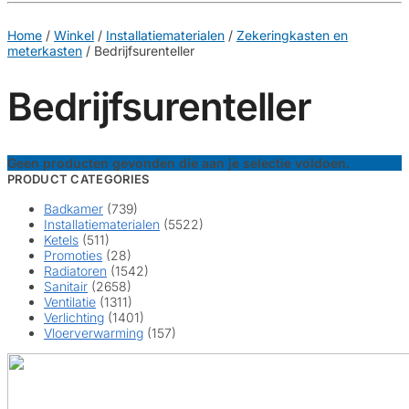
€
0,00
0
Home
/
Winkel
/
Installatiematerialen
/
Zekeringkasten en
meterkasten
/
Bedrijfsurenteller
Bedrijfsurenteller
Geen producten gevonden die aan je selectie voldoen.
PRODUCT CATEGORIES
Badkamer
(739)
Installatiematerialen
(5522)
Ketels
(511)
Promoties
(28)
Radiatoren
(1542)
Sanitair
(2658)
Ventilatie
(1311)
Verlichting
(1401)
Vloerverwarming
(157)