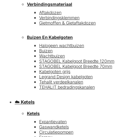
Verbindingsmateriaal
Aftakdozen
Verbindingsklemmen
Gietmoffen & Gietaftakdozen
Buizen En Kabelgoten
Halogeen wachtbuizen
Buizen
€
0,00
0
Wachtbuizen
STAGOBEL Kabelgoot Breedte 120mm
STAGOBEL Kabelgoot Breedte 70mm
Kabelgoten grijs
Legrand Design kabelgoten
Tehalit verdeelkanalen
TEHALIT bedradingskanalen
☁️ Ketels
Ketels
Expantievaten
Gaswandketels
Circulatiepompen