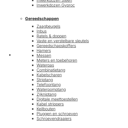
Inwerkdozen Steen
Inwerkdozen Gyproc
Gereedschappen
Zaagbeugels
Inbus
Ratels & doppen
Vaste en verstelbare sleutels
Gereedschapskoffers
Hamers
Afrekenen
Messen
Meters en toebehoren
Waterpas
Combinatietang
Kabelscharen
Striptang
Telefoontang
Waterpomptang
Zijkniptang
Digitale meettoestellen
Kabel strippers
Keilbouten
Pluggen en schroeven
Schroevendraaiers