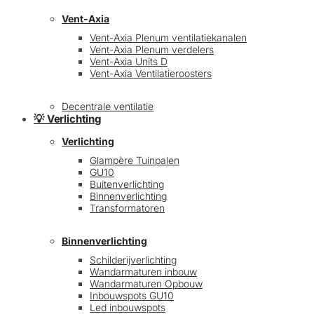
Vent-Axia
Vent-Axia Plenum ventilatiekanalen
Vent-Axia Plenum verdelers
Vent-Axia Units D
Vent-Axia Ventilatieroosters
Decentrale ventilatie
💡 Verlichting
Verlichting
Glampère Tuinpalen
GU10
Buitenverlichting
Binnenverlichting
Transformatoren
Binnenverlichting
Schilderijverlichting
Wandarmaturen inbouw
Wandarmaturen Opbouw
Inbouwspots GU10
Led inbouwspots