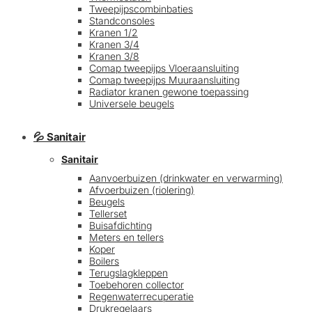
Tweepijpscombinbaties
Standconsoles
Kranen 1/2
Kranen 3/4
Kranen 3/8
Comap tweepijps Vloeraansluiting
Comap tweepijps Muuraansluiting
Radiator kranen gewone toepassing
Universele beugels
💦 Sanitair
Sanitair
Aanvoerbuizen (drinkwater en verwarming)
Afvoerbuizen (riolering)
Beugels
Tellerset
Buisafdichting
Meters en tellers
Koper
Boilers
Terugslagkleppen
Toebehoren collector
Regenwaterrecuperatie
Drukregelaars