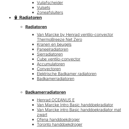
Vuilafscheider
Vulsets
Zoneafsluiters
🏮 Radiatoren
Radiatoren
Van Marcke by Henrad ventilo-convector
ThermoBreeze Net Zero
Kranen en beugels
Paneelradiatoren
Sierradiatoren
Cube ventilo-convector
Accumulatoren
Convectoren
Elektrische Badkamer radiatoren
Badkamerradiatoren
Badkamerradiatoren
Henrad OCEANUS E
Van Marcke Intro Basic handdoekradiator
Van Marcke intro Basic handdoekradiator mat
zwart
Ofena handdoekdroger
Toronto handdoekdroger