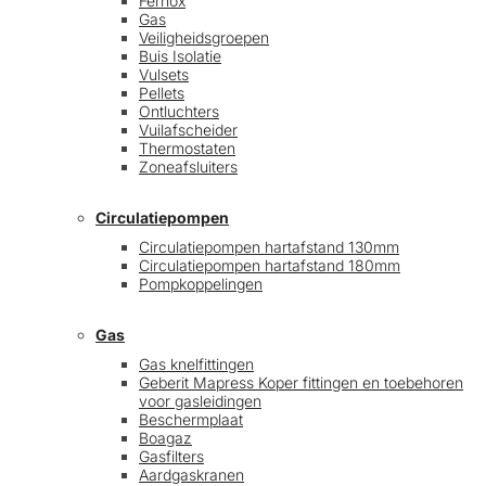
Fernox
Gas
Veiligheidsgroepen
Buis Isolatie
Vulsets
Pellets
Ontluchters
Vuilafscheider
Thermostaten
Zoneafsluiters
Circulatiepompen
Circulatiepompen hartafstand 130mm
Circulatiepompen hartafstand 180mm
Pompkoppelingen
Gas
Gas knelfittingen
Geberit Mapress Koper fittingen en toebehoren
voor gasleidingen
Beschermplaat
Boagaz
Gasfilters
Aardgaskranen