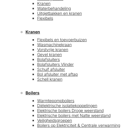
Kranen
Waterbehandeling
Uitgietbakken en kranen
Flexibels
Kranen
Flexibels en toevoerbuizen
Wasmachinekraan
Vorstvrije kranen
Gevel kranen
Bolafsluiters
Bolafsluiters Vlinder
Schuif afsluiter
Bol afsluiter met aftap
Schell kranen
Boilers
Warmtepompboilers
Diëlektrische isolatiekoppelingen
Elektrische boilers Droge weerstand
Elektrische boilers met Natte weerstand
Veiligheidsgroepen
Boilers op Elektriciteit & Centrale verwarming