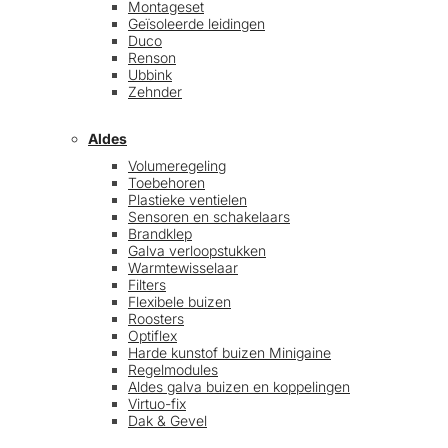
Montageset
Geïsoleerde leidingen
Duco
Renson
Ubbink
Zehnder
Aldes
Volumeregeling
Toebehoren
Plastieke ventielen
Sensoren en schakelaars
Brandklep
Galva verloopstukken
Warmtewisselaar
Filters
Flexibele buizen
Roosters
Optiflex
Harde kunstof buizen Minigaine
Regelmodules
Aldes galva buizen en koppelingen
Virtuo-fix
Dak & Gevel