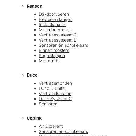
Renson
Dakdoorvoeren
Flexibele slangen
Instortkanalen
Muurdoorvoeren
Ventilatiesysteem C
Ventilatiesysteem D
Sensoren en schakelaars
Binnen roosters
Regelkleppen
Motorunits
Duco
Ventilatiemonden
Duco D Units
Ventilatiekanalen
Duco Systeem C
Sensoren
Ubbink
Air Excellent
Sensoren en schakelaars