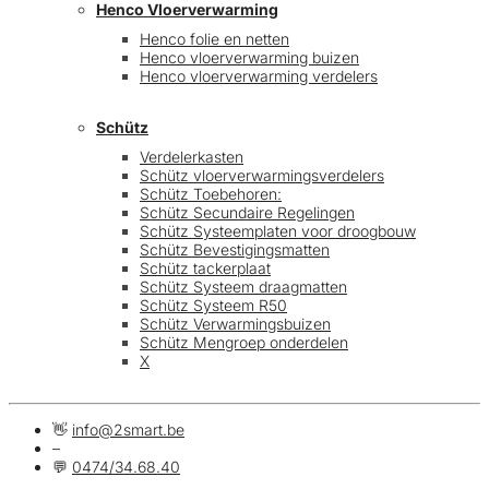
Henco Vloerverwarming
Henco folie en netten
Henco vloerverwarming buizen
Henco vloerverwarming verdelers
Schütz
Verdelerkasten
Schütz vloerverwarmingsverdelers
Schütz Toebehoren:
Schütz Secundaire Regelingen
Schütz Systeemplaten voor droogbouw
Schütz Bevestigingsmatten
Schütz tackerplaat
Schütz Systeem draagmatten
Schütz Systeem R50
Schütz Verwarmingsbuizen
Schütz Mengroep onderdelen
X
👋
info@2smart.be
–
💬
0474/34.68.40