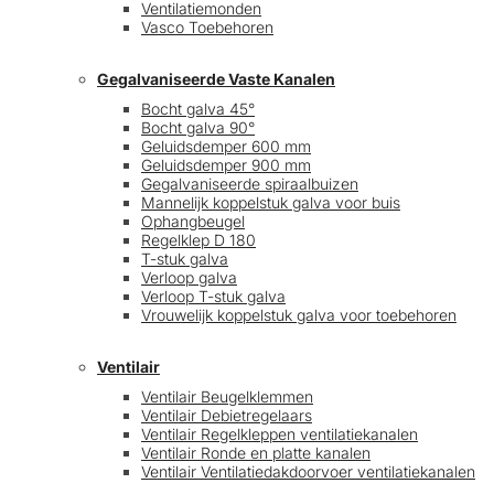
Ventilatiemonden
Vasco Toebehoren
Gegalvaniseerde Vaste Kanalen
Bocht galva 45°
Bocht galva 90°
Geluidsdemper 600 mm
Geluidsdemper 900 mm
Gegalvaniseerde spiraalbuizen
Mannelijk koppelstuk galva voor buis
Ophangbeugel
Regelklep D 180
T-stuk galva
Verloop galva
Verloop T-stuk galva
Vrouwelijk koppelstuk galva voor toebehoren
Ventilair
Ventilair Beugelklemmen
Ventilair Debietregelaars
Ventilair Regelkleppen ventilatiekanalen
Ventilair Ronde en platte kanalen
Ventilair Ventilatiedakdoorvoer ventilatiekanalen