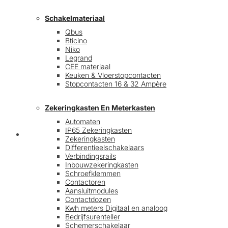
Schakelmateriaal
Qbus
Bticino
Niko
Legrand
CEE materiaal
Keuken & Vloerstopcontacten
Stopcontacten 16 & 32 Ampère
Zekeringkasten En Meterkasten
Automaten
IP65 Zekeringkasten
Blog
Zekeringkasten
Differentieelschakelaars
Verbindingsrails
Inbouwzekeringkasten
Schroefklemmen
Contactoren
Aansluitmodules
Contactdozen
Kwh meters Digitaal en analoog
Bedrijfsurenteller
Schemerschakelaar