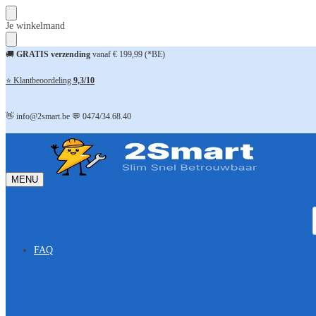
Skip
Skip
Je winkelmand
to
to
navigation
content
🚚
GRATIS verzending
vanaf € 199,99 (*BE)
⭐ Klantbeoordeling
9,3/10
👋 info@2smart.be 💬 0474/34.68.40
MENU
FAQ