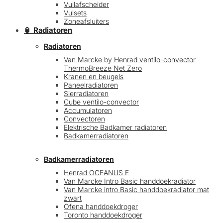
Vuilafscheider
Vulsets
Zoneafsluiters
🏮 Radiatoren
Radiatoren
Van Marcke by Henrad ventilo-convector
ThermoBreeze Net Zero
Kranen en beugels
Paneelradiatoren
Sierradiatoren
Cube ventilo-convector
Accumulatoren
Convectoren
Elektrische Badkamer radiatoren
Badkamerradiatoren
Badkamerradiatoren
Henrad OCEANUS E
Van Marcke Intro Basic handdoekradiator
Van Marcke intro Basic handdoekradiator mat
zwart
Ofena handdoekdroger
Toronto handdoekdroger