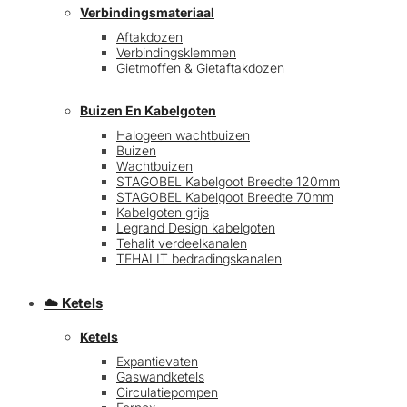
Verbindingsmateriaal
Aftakdozen
Verbindingsklemmen
Gietmoffen & Gietaftakdozen
Buizen En Kabelgoten
Halogeen wachtbuizen
Buizen
€
0,00
0
Wachtbuizen
STAGOBEL Kabelgoot Breedte 120mm
STAGOBEL Kabelgoot Breedte 70mm
Kabelgoten grijs
Legrand Design kabelgoten
Tehalit verdeelkanalen
TEHALIT bedradingskanalen
☁️ Ketels
Ketels
Expantievaten
Gaswandketels
Circulatiepompen