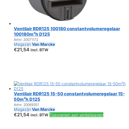
Ventilair RDR125 100180 constantvolumeregelaar
100180m³h D125
Artnr: 20071172
Magazijn
Van Marcke
€
21,54
incl. BTW
Ventilair RDR125 15-50 constantvolumeregelaar 15-
50m³h D125
Artnr: 20069351
Magazijn
Van Marcke
€
21,54
Toevoegen aan winkelwagen
incl. BTW