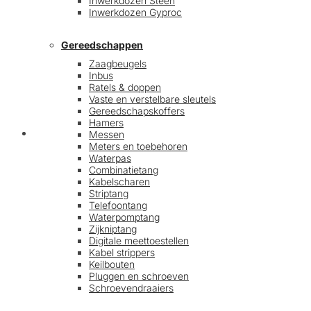
Inwerkdozen Steen
Inwerkdozen Gyproc
Gereedschappen
Zaagbeugels
Inbus
Ratels & doppen
Vaste en verstelbare sleutels
Gereedschapskoffers
Hamers
Afrekenen
Messen
Meters en toebehoren
Waterpas
Combinatietang
Kabelscharen
Striptang
Telefoontang
Waterpomptang
Zijkniptang
Digitale meettoestellen
Kabel strippers
Keilbouten
Pluggen en schroeven
Schroevendraaiers