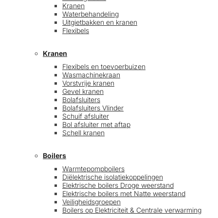
Kranen
Waterbehandeling
Uitgietbakken en kranen
Flexibels
Kranen
Flexibels en toevoerbuizen
Wasmachinekraan
Vorstvrije kranen
Gevel kranen
Bolafsluiters
Bolafsluiters Vlinder
Schuif afsluiter
Bol afsluiter met aftap
Schell kranen
Boilers
Warmtepompboilers
Diëlektrische isolatiekoppelingen
Elektrische boilers Droge weerstand
Elektrische boilers met Natte weerstand
Veiligheidsgroepen
Boilers op Elektriciteit & Centrale verwarming