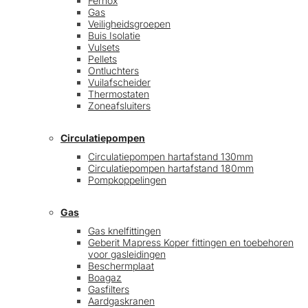
Fernox
Gas
Veiligheidsgroepen
Buis Isolatie
Vulsets
Pellets
Ontluchters
Vuilafscheider
Thermostaten
Zoneafsluiters
Circulatiepompen
Circulatiepompen hartafstand 130mm
Circulatiepompen hartafstand 180mm
Pompkoppelingen
Gas
Gas knelfittingen
Geberit Mapress Koper fittingen en toebehoren
voor gasleidingen
Beschermplaat
Boagaz
Gasfilters
Aardgaskranen