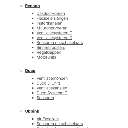
Renson
Dakdoorvoeren
Flexibele slangen
Instortkanalen
Muurdoorvoeren
Ventilatiesysteem C
Ventilatiesysteem D
Sensoren en schakelaars
Binnen roosters
Regelkleppen
Motorunits
Duco
Ventilatiemonden
Duco D Units
Ventilatiekanalen
Duco Systeem C
Sensoren
Ubbink
Air Excellent
Sensoren en schakelaars