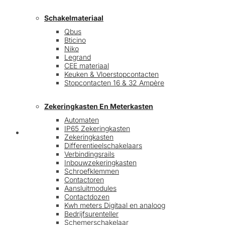
Schakelmateriaal
Qbus
Bticino
Niko
Legrand
CEE materiaal
Keuken & Vloerstopcontacten
Stopcontacten 16 & 32 Ampère
Zekeringkasten En Meterkasten
Automaten
IP65 Zekeringkasten
Blog
Zekeringkasten
Differentieelschakelaars
Verbindingsrails
Inbouwzekeringkasten
Schroefklemmen
Contactoren
Aansluitmodules
Contactdozen
Kwh meters Digitaal en analoog
Bedrijfsurenteller
Schemerschakelaar