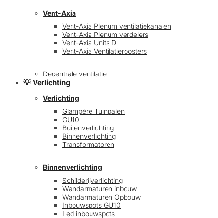
Vent-Axia
Vent-Axia Plenum ventilatiekanalen
Vent-Axia Plenum verdelers
Vent-Axia Units D
Vent-Axia Ventilatieroosters
Decentrale ventilatie
💡 Verlichting
Verlichting
Glampère Tuinpalen
GU10
Buitenverlichting
Binnenverlichting
Transformatoren
Binnenverlichting
Schilderijverlichting
Wandarmaturen inbouw
Wandarmaturen Opbouw
Inbouwspots GU10
Led inbouwspots