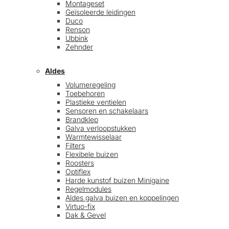
Montageset
Geïsoleerde leidingen
Duco
Renson
Ubbink
Zehnder
Aldes
Volumeregeling
Toebehoren
Plastieke ventielen
Sensoren en schakelaars
Brandklep
Galva verloopstukken
Warmtewisselaar
Filters
Flexibele buizen
Roosters
Optiflex
Harde kunstof buizen Minigaine
Regelmodules
Aldes galva buizen en koppelingen
Virtuo-fix
Dak & Gevel