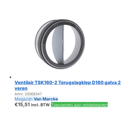
Ventilair TSK160-2 Terugslagklep D160 galva 2
veren
Artnr: 20069347
Magazijn
Van Marcke
€
15,51
Toevoegen aan winkelwagen
incl. BTW