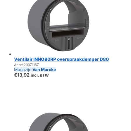
Ventilair INNO80RP overspraakdemper D80
Artnr: 20071157
Magazijn
Van Marcke
€
13,92
incl. BTW