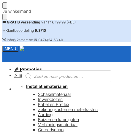
Skip
Skip
Je winkelmand
to
to
navigation
content
🚚
GRATIS verzending
vanaf € 199,99 (*BE)
⭐ Klantbeoordeling
9,3/10
👋 info@2smart.be 💬 0474/34.68.40
MENU
🎉 Promoties
Producten
⚡ Installatiematerialen
zoeken
Installatiematerialen
FAQ
Schakelmateriaal
Inwerkdozen
Kabel en Preflex
Zekeringkasten en meterkasten
Aarding
Buizen en kabelgoten
Verbindingsmateriaal
Gereedschap