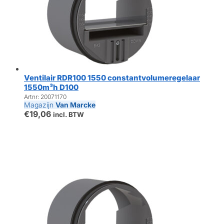
Ventilair RDR100 1550 constantvolumeregelaar
1550m³h D100
Artnr: 20071170
Magazijn
Van Marcke
€
19,06
incl. BTW