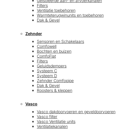
Geïsoleerde aan- en afvoerkanalen
Filters
Ventilatie toebehoren
Warmteterugwinunits en toebehoren
Dak & Gevel
Zehnder
Sensoren en Schakelaars
Comfowell
Bochten en buizen
ComfoFlat
Filters
Geluidsdempers
Systeem C
Systeem D
Zehnder Comfopipe
Dak & Gevel
Roosters & kleppen
Vasco
Vasco dakdoorvoeren en geveldoorvoeren
Vasco filter
Vasco Ventilatie units
Ventilatiekanalen