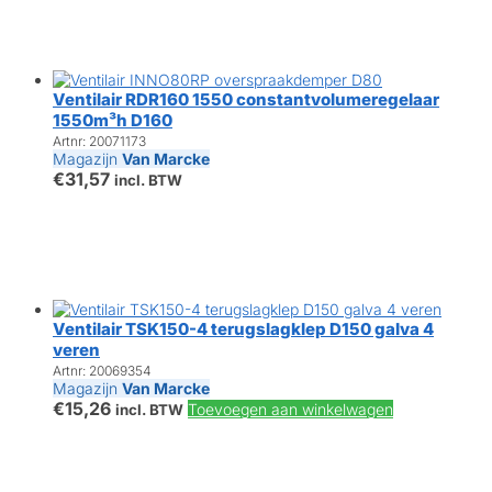
Ventilair RDR160 1550 constantvolumeregelaar
1550m³h D160
Artnr: 20071173
Magazijn
Van Marcke
€
31,57
incl. BTW
Ventilair TSK150-4 terugslagklep D150 galva 4
veren
Artnr: 20069354
Magazijn
Van Marcke
€
15,26
Toevoegen aan winkelwagen
incl. BTW