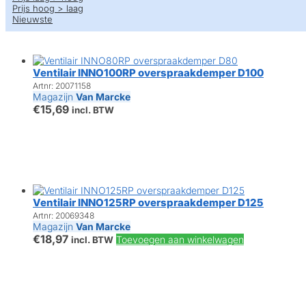
Prijs hoog > laag
Nieuwste
Ventilair INNO100RP overspraakdemper D100
Artnr: 20071158
Magazijn
Van Marcke
€
15,69
incl. BTW
Ventilair INNO125RP overspraakdemper D125
Artnr: 20069348
Magazijn
Van Marcke
€
18,97
Toevoegen aan winkelwagen
incl. BTW