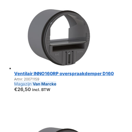
Ventilair INNO160RP overspraakdemper D160
Artnr: 20071159
Magazijn
Van Marcke
€
26,50
incl. BTW