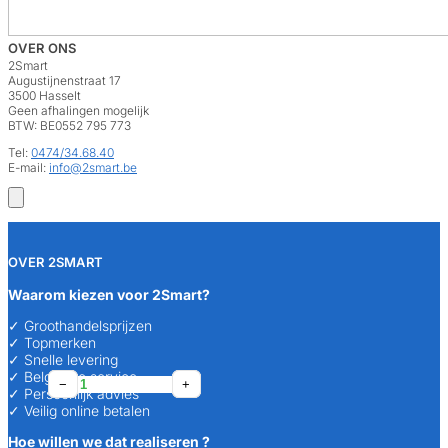
OVER ONS
2Smart
Augustijnenstraat 17
3500 Hasselt
Geen afhalingen mogelijk
BTW: BE0552 795 773
Tel:
0474/34.68.40
E-mail:
info@2smart.be
OVER 2SMART
Waarom kiezen voor 2Smart?
✓ Groothandelsprijzen
✓ Topmerken
✓ Snelle levering
✓ Belgische service
Ventilair
Ventilair
Ventilair
Ventilair
Ventilair
Ventilair
−
−
−
−
−
−
+
+
+
+
+
+
✓ Persoonlijk advies
INNO125RP
RDR125
RDR125
RDR160
TSK150-
TSK160-
✓ Veilig online betalen
overspraakdemper
15-
50-
100-
4
2
D125
50
100
180
terugslagklep
Terugslagklep
Hoe willen we dat realiseren ?