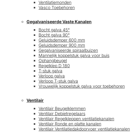
Ventilatiemonden
Vasco Toebehoren
Gegalvaniseerde Vaste Kanalen
Bocht galva 45°
Bocht galva 90°
Geluidsdemper 600 mm
Geluidsdemper 900 mm
Gegalvaniseerde spiraalbuizen
Mannelijk koppelstuk galva voor buis
Ophangbeugel
Regelklep D 180
T-stuk galva
Verloop galva
Verloop T-stuk galva
Vrouwelijk koppelstuk galva voor toebehoren
Ventilair
Ventilair Beugelklemmen
Ventilair Debietregelaars
Ventilair Regelkleppen ventilatiekanalen
Ventilair Ronde en platte kanalen
Ventilair Ventilatiedakdoorvoer ventilatiekanalen