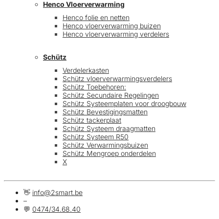
Henco Vloerverwarming
Henco folie en netten
Henco vloerverwarming buizen
Henco vloerverwarming verdelers
Schütz
Verdelerkasten
Schütz vloerverwarmingsverdelers
Schütz Toebehoren:
Schütz Secundaire Regelingen
Schütz Systeemplaten voor droogbouw
Schütz Bevestigingsmatten
Schütz tackerplaat
Schütz Systeem draagmatten
Schütz Systeem R50
Schütz Verwarmingsbuizen
Schütz Mengroep onderdelen
X
👋
info@2smart.be
–
💬
0474/34.68.40