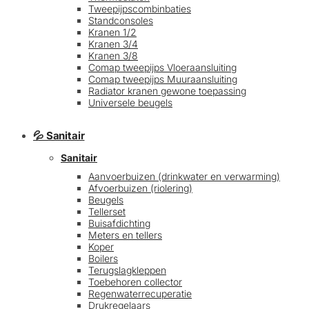
Tweepijpscombinbaties
Standconsoles
Kranen 1/2
Kranen 3/4
Kranen 3/8
Comap tweepijps Vloeraansluiting
Comap tweepijps Muuraansluiting
Radiator kranen gewone toepassing
Universele beugels
💦 Sanitair
Sanitair
Aanvoerbuizen (drinkwater en verwarming)
Afvoerbuizen (riolering)
Beugels
Tellerset
Buisafdichting
Meters en tellers
Koper
Boilers
Terugslagkleppen
Toebehoren collector
Regenwaterrecuperatie
Drukregelaars