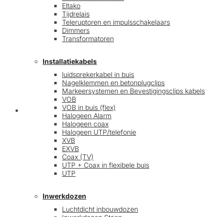
Eltako
Tijdrelais
Teleruptoren en impulsschakelaars
Dimmers
Transformatoren
Installatiekabels
luidsprekerkabel in buis
Nagelklemmen en betonplugclips
Markeersystemen en Bevestigingsclips kabels
VOB
VOB in buis (flex)
Mijn account
Halogeen Alarm
Halogeen coax
Halogeen UTP/telefonie
XVB
EXVB
Coax (TV)
UTP + Coax in flexibele buis
UTP
Inwerkdozen
Luchtdicht inbouwdozen