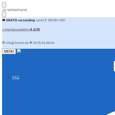
Skip
Skip
Je winkelmand
to
to
navigation
content
🚚
GRATIS verzending
vanaf € 199,99 (*BE)
⭐ Klantbeoordeling
9,3/10
👋 info@2smart.be 💬 0474/34.68.40
MENU
FAQ