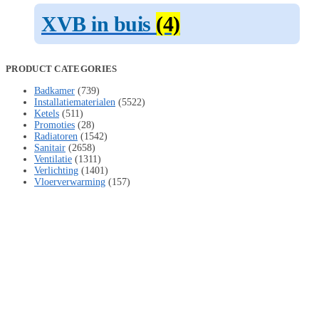
XVB in buis
(4)
PRODUCT CATEGORIES
Badkamer
(739)
Installatiematerialen
(5522)
Ketels
(511)
Promoties
(28)
Radiatoren
(1542)
Sanitair
(2658)
Ventilatie
(1311)
Verlichting
(1401)
Vloerverwarming
(157)