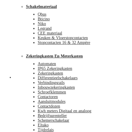
Schakelmateriaal
Qbus
Bticino
Niko
Legrand
CEE materiaal
Keuken & Vloerstopcontacten
Stopcontacten 16 & 32 Ampère
Zekeringkasten En Meterkasten
Automaten
IP65 Zekeringkasten
Zekeringkasten
Blog
Differentieelschakelaars
Verbindingsrails
Inbouwzekeringkasten
Schroefklemmen
Contactoren
Aansluitmodules
Contactdozen
Kwh meters Digitaal en analoog
Bedrijfsurenteller
Schemerschakelaar
Eltako
Tijdrelais