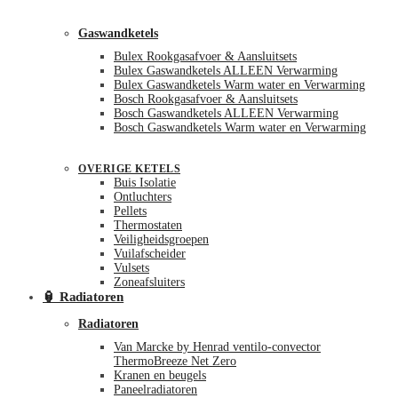
Gaswandketels
Bulex Rookgasafvoer & Aansluitsets
Bulex Gaswandketels ALLEEN Verwarming
Bulex Gaswandketels Warm water en Verwarming
Bosch Rookgasafvoer & Aansluitsets
Bosch Gaswandketels ALLEEN Verwarming
Bosch Gaswandketels Warm water en Verwarming
OVERIGE KETELS
Buis Isolatie
Ontluchters
Pellets
Thermostaten
Veiligheidsgroepen
Vuilafscheider
Vulsets
Zoneafsluiters
🏮 Radiatoren
Radiatoren
Van Marcke by Henrad ventilo-convector
ThermoBreeze Net Zero
Kranen en beugels
Paneelradiatoren