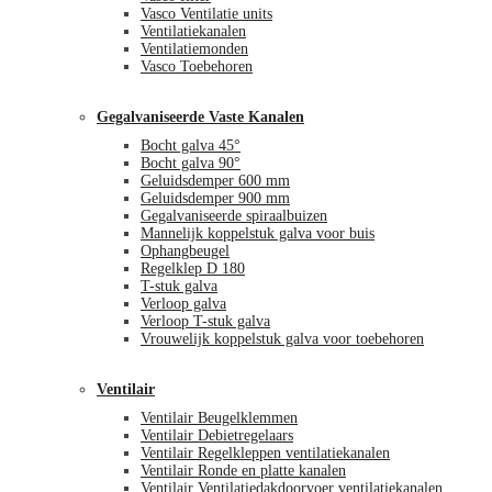
Vasco Ventilatie units
Ventilatiekanalen
Ventilatiemonden
Vasco Toebehoren
Gegalvaniseerde Vaste Kanalen
Bocht galva 45°
Bocht galva 90°
Geluidsdemper 600 mm
Geluidsdemper 900 mm
Gegalvaniseerde spiraalbuizen
Mannelijk koppelstuk galva voor buis
Ophangbeugel
Regelklep D 180
T-stuk galva
Verloop galva
Verloop T-stuk galva
Vrouwelijk koppelstuk galva voor toebehoren
Ventilair
Ventilair Beugelklemmen
Ventilair Debietregelaars
Ventilair Regelkleppen ventilatiekanalen
Ventilair Ronde en platte kanalen
Ventilair Ventilatiedakdoorvoer ventilatiekanalen