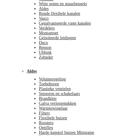
Witte goten en muurbeugels
Aldes
Ronde flexibele kanalen
Vasco
Gegalvaniseerde vaste kanalen
Verdelers
Montageset
Geïsoleerde leidingen
Duco
Renson
Ubbink
Zehnder
Aldes
Volumeregeling
Toebehoren
Plastieke ventielen
Sensoren en schakelaars
Brandklep
Galva verloopstukken
Warmtewisselaar
Filters
Flexibele buizen
Roosters
Optiflex
Harde kunstof buizen Minigaine