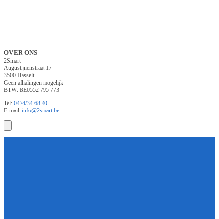
OVER ONS
2Smart
Augustijnenstraat 17
3500 Hasselt
Geen afhalingen mogelijk
BTW: BE0552 795 773
Tel:
0474/34.68.40
E-mail:
info@2smart.be