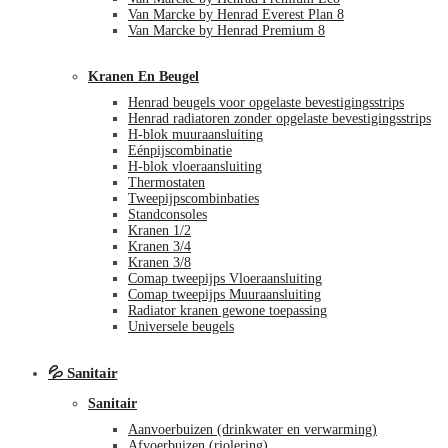
Van Marcke by Henrad Everest Plan 8
Van Marcke by Henrad Premium 8
Kranen En Beugel
Henrad beugels voor opgelaste bevestigingsstrips
Henrad radiatoren zonder opgelaste bevestigingsstrips
H-blok muuraansluiting
Eénpijscombinatie
H-blok vloeraansluiting
Thermostaten
Tweepijpscombinbaties
Standconsoles
Kranen 1/2
Kranen 3/4
Kranen 3/8
Comap tweepijps Vloeraansluiting
Comap tweepijps Muuraansluiting
Radiator kranen gewone toepassing
Universele beugels
💦 Sanitair
Sanitair
Aanvoerbuizen (drinkwater en verwarming)
Afvoerbuizen (riolering)