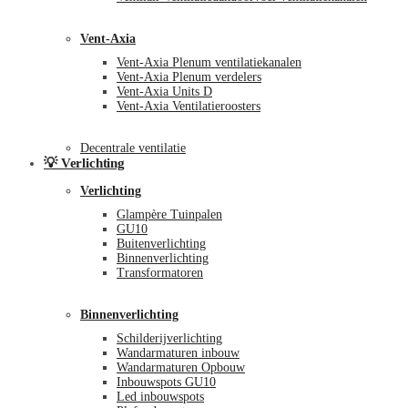
Vent-Axia
Vent-Axia Plenum ventilatiekanalen
Vent-Axia Plenum verdelers
Vent-Axia Units D
Vent-Axia Ventilatieroosters
Decentrale ventilatie
💡 Verlichting
Verlichting
Glampère Tuinpalen
GU10
Buitenverlichting
Binnenverlichting
Transformatoren
Binnenverlichting
Schilderijverlichting
Wandarmaturen inbouw
Wandarmaturen Opbouw
Inbouwspots GU10
Led inbouwspots