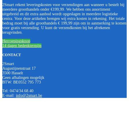
2Smart rekent leveringskosten voor verzendingen aan wanneer u bestelt bij
meerdere groothandels onder €199,99. We hebben ons assortiment
uitgebreid en dit extra aanbod wordt opgeslagen in meerdere logistieke
centra. Voor deze artikelen brengen wij extra kosten in rekening. Het totale
bedrag moet bij alle groothandels € 199,99 zijn om in aanmerking te komen
voor gratis verzending. U kunt de verzendkosten bij het afrekenen
terugvinden.
Herroepingsknop
14 dagen bedenktermijn
CONTACT
2Smart
Augustijnenstraat 17
3500 Hasselt
Geen afhalingen mogelijk
BTW: BE0552 795 773
Tel: 0474/34.68.40
E-mail:
info@2smart.be