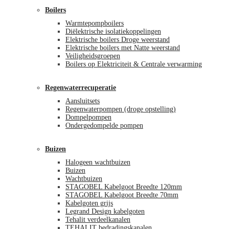
Boilers
Warmtepompboilers
Diëlektrische isolatiekoppelingen
Elektrische boilers Droge weerstand
Elektrische boilers met Natte weerstand
Veiligheidsgroepen
Boilers op Elektriciteit & Centrale verwarming
Regenwaterrecuperatie
Aansluitsets
Regenwaterpompen (droge opstelling)
Dompelpompen
Ondergedompelde pompen
Buizen
Halogeen wachtbuizen
Buizen
Wachtbuizen
STAGOBEL Kabelgoot Breedte 120mm
STAGOBEL Kabelgoot Breedte 70mm
Kabelgoten grijs
Legrand Design kabelgoten
Tehalit verdeelkanalen
TEHALIT bedradingskanalen