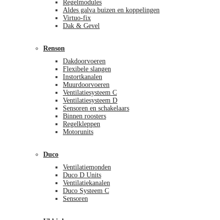
Regelmodules
Aldes galva buizen en koppelingen
Virtuo-fix
Dak & Gevel
Renson
Dakdoorvoeren
Flexibele slangen
Instortkanalen
Muurdoorvoeren
Ventilatiesysteem C
Ventilatiesysteem D
Sensoren en schakelaars
Binnen roosters
Regelkleppen
Motorunits
Duco
Ventilatiemonden
Duco D Units
Ventilatiekanalen
Duco Systeem C
Sensoren