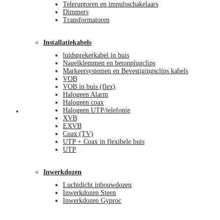
Teleruptoren en impulsschakelaars
Dimmers
Transformatoren
Installatiekabels
luidsprekerkabel in buis
Nagelklemmen en betonplugclips
Markeersystemen en Bevestigingsclips kabels
VOB
VOB in buis (flex)
Halogeen Alarm
Halogeen coax
Halogeen UTP/telefonie
Mijn account
XVB
EXVB
Coax (TV)
UTP + Coax in flexibele buis
UTP
Inwerkdozen
Luchtdicht inbouwdozen
Inwerkdozen Steen
Inwerkdozen Gyproc