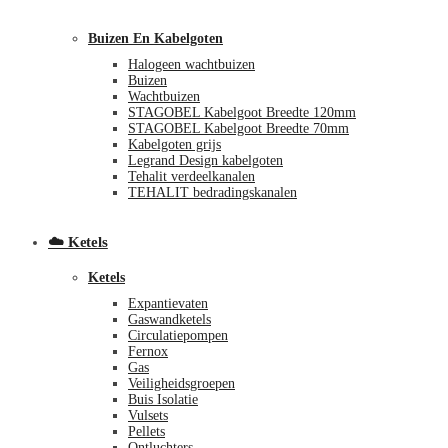
Buizen En Kabelgoten
Halogeen wachtbuizen
Buizen
Wachtbuizen
STAGOBEL Kabelgoot Breedte 120mm
STAGOBEL Kabelgoot Breedte 70mm
Kabelgoten grijs
Legrand Design kabelgoten
€
0,00
0
Tehalit verdeelkanalen
TEHALIT bedradingskanalen
☁️ Ketels
Ketels
Expantievaten
Gaswandketels
Circulatiepompen
Fernox
Gas
Veiligheidsgroepen
Buis Isolatie
Vulsets
Pellets
Ontluchters