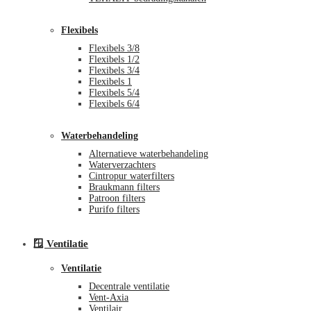
Flexibels
Flexibels 3/8
Flexibels 1/2
Flexibels 3/4
Flexibels 1
Flexibels 5/4
Flexibels 6/4
Waterbehandeling
Alternatieve waterbehandeling
Waterverzachters
Cintropur waterfilters
Braukmann filters
Patroon filters
Purifo filters
🪟 Ventilatie
Ventilatie
Decentrale ventilatie
Vent-Axia
Ventilair