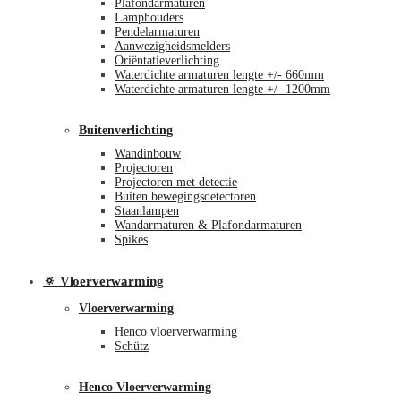
Plafondarmaturen
Lamphouders
Pendelarmaturen
Aanwezigheidsmelders
Oriëntatieverlichting
Waterdichte armaturen lengte +/- 660mm
Waterdichte armaturen lengte +/- 1200mm
Buitenverlichting
Wandinbouw
Projectoren
Projectoren met detectie
Buiten bewegingsdetectoren
Staanlampen
Wandarmaturen & Plafondarmaturen
Spikes
🔅 Vloerverwarming
Vloerverwarming
Henco vloerverwarming
Schütz
Henco Vloerverwarming