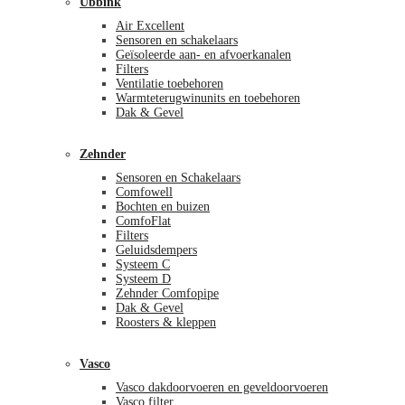
Ubbink
Air Excellent
Sensoren en schakelaars
Geïsoleerde aan- en afvoerkanalen
Filters
Ventilatie toebehoren
Warmteterugwinunits en toebehoren
Dak & Gevel
Zehnder
Sensoren en Schakelaars
Comfowell
Bochten en buizen
ComfoFlat
Filters
Geluidsdempers
Systeem C
Systeem D
Zehnder Comfopipe
Dak & Gevel
Roosters & kleppen
Vasco
Vasco dakdoorvoeren en geveldoorvoeren
Vasco filter