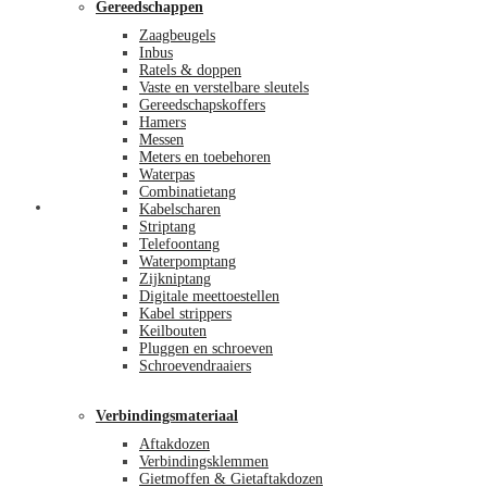
Gereedschappen
Zaagbeugels
Inbus
Ratels & doppen
Vaste en verstelbare sleutels
Gereedschapskoffers
Hamers
Messen
Meters en toebehoren
Waterpas
Combinatietang
Afrekenen
Kabelscharen
Striptang
Telefoontang
Waterpomptang
Zijkniptang
Digitale meettoestellen
Kabel strippers
Keilbouten
Pluggen en schroeven
Schroevendraaiers
Verbindingsmateriaal
Aftakdozen
Verbindingsklemmen
Gietmoffen & Gietaftakdozen