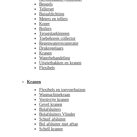
Beugels
Tellerset
Buisafdichting
Meters en tellers
Koper
Boilers
Terugslagkleppen
Toebehoren collector
Regenwaterrecuperatie
Drukregelaars
Kranen
Waterbehandeling
Uitgietbakken en kranen
Flexibels
Kranen
Flexibels en toevoerbuizen
Wasmachinekraan
Vorstvrije kranen
Gevel kranen
Bolafsluiters
Bolafsluiters Vlinder
Schuif afsluiter
Bol afsluiter met aftap
Schell kranen