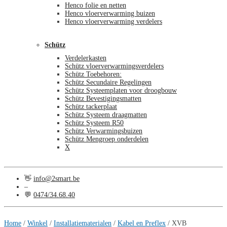
Henco folie en netten
Henco vloerverwarming buizen
Henco vloerverwarming verdelers
Schütz
Verdelerkasten
Schütz vloerverwarmingsverdelers
Schütz Toebehoren:
Schütz Secundaire Regelingen
Schütz Systeemplaten voor droogbouw
Schütz Bevestigingsmatten
Schütz tackerplaat
Schütz Systeem draagmatten
Schütz Systeem R50
Schütz Verwarmingsbuizen
Schütz Mengroep onderdelen
X
👋
info@2smart.be
–
💬
0474/34.68.40
€
0,00
0
Home
/
Winkel
/
Installatiematerialen
/
Kabel en Preflex
/
XVB