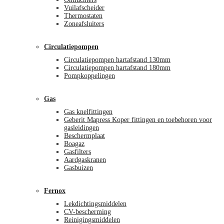
Vuilafscheider
Thermostaten
Zoneafsluiters
Circulatiepompen
Circulatiepompen hartafstand 130mm
Circulatiepompen hartafstand 180mm
Pompkoppelingen
Gas
Gas knelfittingen
Geberit Mapress Koper fittingen en toebehoren voor
gasleidingen
Beschermplaat
Boagaz
Gasfilters
Aardgaskranen
Gasbuizen
Fernox
Lekdichtingsmiddelen
CV-bescherming
Reinigingsmiddelen