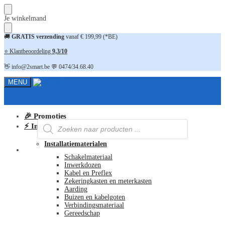
Skip
Skip
Je winkelmand
to
to
navigation
content
🚚
GRATIS verzending
vanaf € 199,99 (*BE)
⭐ Klantbeoordeling
9,3/10
👋 info@2smart.be 💬 0474/34.68.40
MENU
🎉 Promoties
Producten
⚡ Installatiematerialen
zoeken
Installatiematerialen
FAQ
Schakelmateriaal
Inwerkdozen
Kabel en Preflex
Zekeringkasten en meterkasten
Aarding
Buizen en kabelgoten
Verbindingsmateriaal
Gereedschap