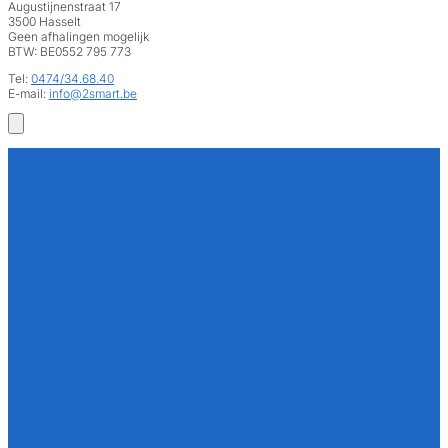
Augustijnenstraat 17
3500 Hasselt
Geen afhalingen mogelijk
BTW: BE0552 795 773
Tel:
0474/34.68.40
E-mail:
info@2smart.be