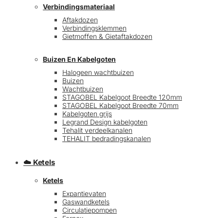
Verbindingsmateriaal
Aftakdozen
Verbindingsklemmen
Gietmoffen & Gietaftakdozen
Buizen En Kabelgoten
Halogeen wachtbuizen
Buizen
€
0,00
0
Wachtbuizen
STAGOBEL Kabelgoot Breedte 120mm
STAGOBEL Kabelgoot Breedte 70mm
Kabelgoten grijs
Legrand Design kabelgoten
Tehalit verdeelkanalen
TEHALIT bedradingskanalen
☁️ Ketels
Ketels
Expantievaten
Gaswandketels
Circulatiepompen