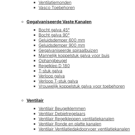
Ventilatiemonden
Vasco Toebehoren
Gegalvaniseerde Vaste Kanalen
Bocht galva 45°
Bocht galva 90°
Geluidsdemper 600 mm
Geluidsdemper 900 mm
Gegalvaniseerde spiraalbuizen
Mannelijk koppelstuk galva voor buis
Ophangbeugel
Regelklep D 180
T-stuk galva
Verloop galva
Verloop T-stuk galva
Vrouwelijk koppelstuk galva voor toebehoren
Ventilair
Ventilair Beugelklemmen
Ventilair Debietregelaars
Ventilair Regelkleppen ventilatiekanalen
Ventilair Ronde en platte kanalen
Ventilair Ventilatiedakdoorvoer ventilatiekanalen