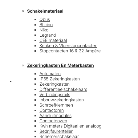
Schakelmateriaal
Qbus
Bticino
Niko
Legrand
CEE materiaal
Keuken & Vloerstopcontacten
Stopcontacten 16 & 32 Ampère
Zekeringkasten En Meterkasten
Automaten
IP65 Zekeringkasten
Blog
Zekeringkasten
Differentieelschakelaars
Verbindingsrails
Inbouwzekeringkasten
Schroefklemmen
Contactoren
Aansluitmodules
Contactdozen
Kwh meters Digitaal en analoog
Bedrijfsurenteller
Schemerschakelaar