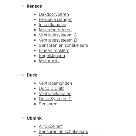
Renson
Dakdoorvoeren
Flexibele slangen
Instortkanalen
Muurdoorvoeren
Ventilatiesysteem C
Ventilatiesysteem D
Sensoren en schakelaars
Binnen roosters
Regelkleppen
Motorunits
Duco
Ventilatiemonden
Duco D Units
Ventilatiekanalen
Duco Systeem C
Sensoren
Ubbink
Air Excellent
Sensoren en schakelaars