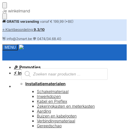
Skip
Skip
Je winkelmand
to
to
navigation
content
🚚
GRATIS verzending
vanaf € 199,99 (*BE)
⭐ Klantbeoordeling
9,3/10
👋 info@2smart.be 💬 0474/34.68.40
MENU
🎉 Promoties
Producten
⚡ Installatiematerialen
zoeken
Installatiematerialen
FAQ
Schakelmateriaal
Inwerkdozen
Kabel en Preflex
Zekeringkasten en meterkasten
Aarding
Buizen en kabelgoten
Verbindingsmateriaal
Gereedschap