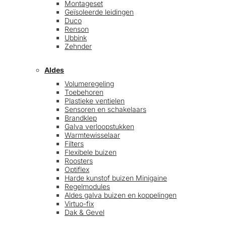
Montageset
Geïsoleerde leidingen
Duco
Renson
Ubbink
Zehnder
Aldes
Volumeregeling
Toebehoren
Plastieke ventielen
Sensoren en schakelaars
Brandklep
Galva verloopstukken
Warmtewisselaar
Filters
Flexibele buizen
Roosters
Optiflex
Harde kunstof buizen Minigaine
Regelmodules
Aldes galva buizen en koppelingen
Virtuo-fix
Dak & Gevel