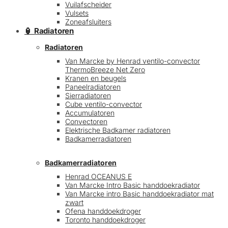
Vuilafscheider
Vulsets
Zoneafsluiters
🏮 Radiatoren
Radiatoren
Van Marcke by Henrad ventilo-convector
ThermoBreeze Net Zero
Kranen en beugels
Paneelradiatoren
Sierradiatoren
Cube ventilo-convector
Accumulatoren
Convectoren
Elektrische Badkamer radiatoren
Badkamerradiatoren
Badkamerradiatoren
Henrad OCEANUS E
Van Marcke Intro Basic handdoekradiator
Van Marcke intro Basic handdoekradiator mat
zwart
Ofena handdoekdroger
Toronto handdoekdroger