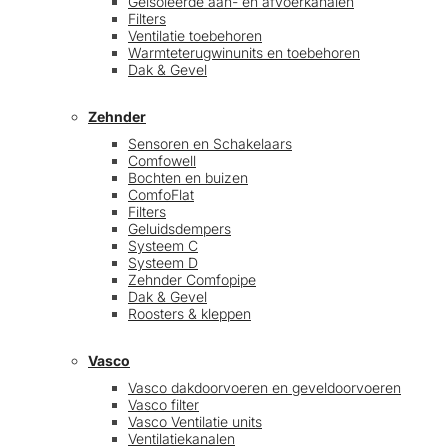
Geïsoleerde aan- en afvoerkanalen
Filters
Ventilatie toebehoren
Warmteterugwinunits en toebehoren
Dak & Gevel
Zehnder
Sensoren en Schakelaars
Comfowell
Bochten en buizen
ComfoFlat
Filters
Geluidsdempers
Systeem C
Systeem D
Zehnder Comfopipe
Dak & Gevel
Roosters & kleppen
Vasco
Vasco dakdoorvoeren en geveldoorvoeren
Vasco filter
Vasco Ventilatie units
Ventilatiekanalen