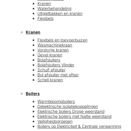
Kranen
Waterbehandeling
Uitgietbakken en kranen
Flexibels
Kranen
Flexibels en toevoerbuizen
Wasmachinekraan
Vorstvrije kranen
Gevel kranen
Bolafsluiters
Bolafsluiters Vlinder
Schuif afsluiter
Bol afsluiter met aftap
Schell kranen
Boilers
Warmtepompboilers
Diëlektrische isolatiekoppelingen
Elektrische boilers Droge weerstand
Elektrische boilers met Natte weerstand
Veiligheidsgroepen
Boilers op Elektriciteit & Centrale verwarming