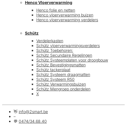
Henco Vloerverwarming
Henco folie en netten
Henco vloerverwarming buizen
Henco vloerverwarming verdelers
Schütz
Verdelerkasten
Schütz vloerverwarmingsverdelers
Schütz Toebehoren:
Schütz Secundaire Regelingen
Schütz Systeemplaten voor droogbouw
Schütz Bevestigingsmatten
Schütz tackerplaat
Schütz Systeem draagmatten
Schütz Systeem R50
Schütz Verwarmingsbuizen
Schütz Mengroep onderdelen
X
👋
info@2smart.be
–
💬
0474/34.68.40