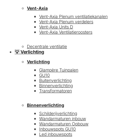
Vent-Axia
Vent-Axia Plenum ventilatiekanalen
Vent-Axia Plenum verdelers
Vent-Axia Units D
Vent-Axia Ventilatieroosters
Decentrale ventilatie
💡 Verlichting
Verlichting
Glampère Tuinpalen
GU10
Buitenverlichting
Binnenverlichting
Transformatoren
Binnenverlichting
Schilderijverlichting
Wandarmaturen inbouw
Wandarmaturen Opbouw
Inbouwspots GU10
Led inbouwspots