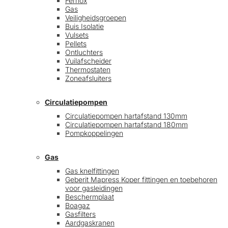
Fernox
Gas
Veiligheidsgroepen
Buis Isolatie
Vulsets
Pellets
Ontluchters
Vuilafscheider
Thermostaten
Zoneafsluiters
Circulatiepompen
Circulatiepompen hartafstand 130mm
Circulatiepompen hartafstand 180mm
Pompkoppelingen
Gas
Gas knelfittingen
Geberit Mapress Koper fittingen en toebehoren
voor gasleidingen
Beschermplaat
Boagaz
Gasfilters
Aardgaskranen