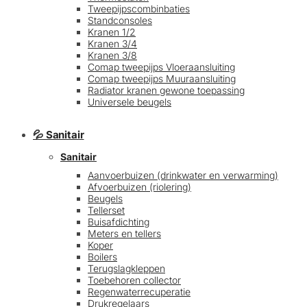
Tweepijpscombinbaties
Standconsoles
Kranen 1/2
Kranen 3/4
Kranen 3/8
Comap tweepijps Vloeraansluiting
Comap tweepijps Muuraansluiting
Radiator kranen gewone toepassing
Universele beugels
💦 Sanitair
Sanitair
Aanvoerbuizen (drinkwater en verwarming)
Afvoerbuizen (riolering)
Beugels
Tellerset
Buisafdichting
Meters en tellers
Koper
Boilers
Terugslagkleppen
Toebehoren collector
Regenwaterrecuperatie
Drukregelaars