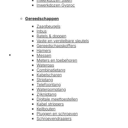
Inwerkdozen Steen
Inwerkdozen Gyproc
Gereedschappen
Zaagbeugels
Inbus
Ratels & doppen
Vaste en verstelbare sleutels
Gereedschapskoffers
Hamers
Afrekenen
Messen
Meters en toebehoren
Waterpas
Combinatietang
Kabelscharen
Striptang
Telefoontang
Waterpomptang
Zijkniptang
Digitale meettoestellen
Kabel strippers
Keilbouten
Pluggen en schroeven
Schroevendraaiers