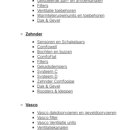
Geïsoleerde aan- en afvoerkanalen
Filters
Ventilatie toebehoren
Warmteterugwinunits en toebehoren
Dak & Gevel
Zehnder
Sensoren en Schakelaars
Comfowell
Bochten en buizen
ComfoFlat
Filters
Geluidsdempers
Systeem C
Systeem D
Zehnder Comfopipe
Dak & Gevel
Roosters & kleppen
Vasco
Vasco dakdoorvoeren en geveldoorvoeren
Vasco filter
Vasco Ventilatie units
Ventilatiekanalen