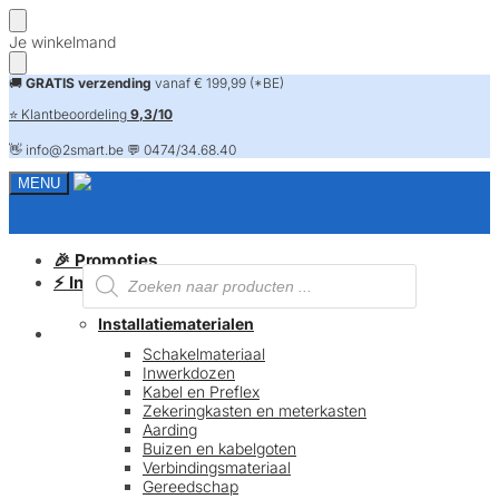
Skip
Skip
Je winkelmand
to
to
navigation
content
🚚
GRATIS verzending
vanaf € 199,99 (*BE)
⭐ Klantbeoordeling
9,3/10
👋 info@2smart.be 💬 0474/34.68.40
MENU
🎉 Promoties
Producten
⚡ Installatiematerialen
zoeken
Installatiematerialen
FAQ
Schakelmateriaal
Inwerkdozen
Kabel en Preflex
Zekeringkasten en meterkasten
Aarding
Buizen en kabelgoten
Verbindingsmateriaal
Gereedschap