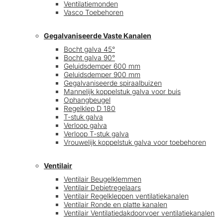
Ventilatiemonden
Vasco Toebehoren
Gegalvaniseerde Vaste Kanalen
Bocht galva 45°
Bocht galva 90°
Geluidsdemper 600 mm
Geluidsdemper 900 mm
Gegalvaniseerde spiraalbuizen
Mannelijk koppelstuk galva voor buis
Ophangbeugel
Regelklep D 180
T-stuk galva
Verloop galva
Verloop T-stuk galva
Vrouwelijk koppelstuk galva voor toebehoren
Ventilair
Ventilair Beugelklemmen
Ventilair Debietregelaars
Ventilair Regelkleppen ventilatiekanalen
Ventilair Ronde en platte kanalen
Ventilair Ventilatiedakdoorvoer ventilatiekanalen