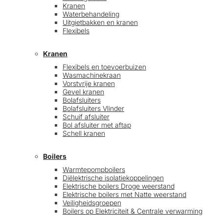
Kranen
Waterbehandeling
Uitgietbakken en kranen
Flexibels
Kranen
Flexibels en toevoerbuizen
Wasmachinekraan
Vorstvrije kranen
Gevel kranen
Bolafsluiters
Bolafsluiters Vlinder
Schuif afsluiter
Bol afsluiter met aftap
Schell kranen
Boilers
Warmtepompboilers
Diëlektrische isolatiekoppelingen
Elektrische boilers Droge weerstand
Elektrische boilers met Natte weerstand
Veiligheidsgroepen
Boilers op Elektriciteit & Centrale verwarming