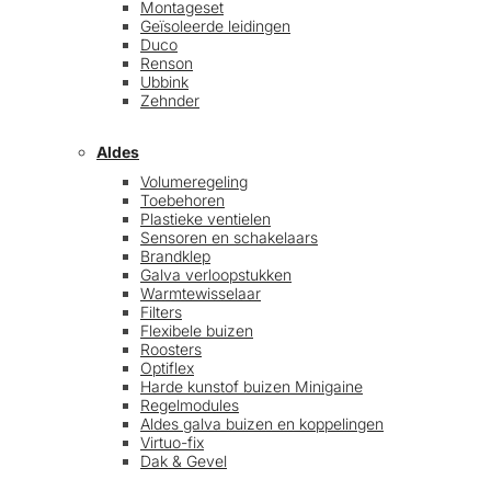
Montageset
Geïsoleerde leidingen
Duco
Renson
Ubbink
Zehnder
Aldes
Volumeregeling
Toebehoren
Plastieke ventielen
Sensoren en schakelaars
Brandklep
Galva verloopstukken
Warmtewisselaar
Filters
Flexibele buizen
Roosters
Optiflex
Harde kunstof buizen Minigaine
Regelmodules
Aldes galva buizen en koppelingen
Virtuo-fix
Dak & Gevel