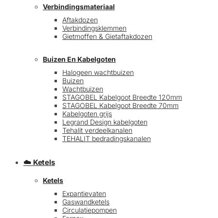
Verbindingsmateriaal
Aftakdozen
Verbindingsklemmen
Gietmoffen & Gietaftakdozen
Buizen En Kabelgoten
Halogeen wachtbuizen
Buizen
€
0,00
0
Wachtbuizen
STAGOBEL Kabelgoot Breedte 120mm
STAGOBEL Kabelgoot Breedte 70mm
Kabelgoten grijs
Legrand Design kabelgoten
Tehalit verdeelkanalen
TEHALIT bedradingskanalen
☁️ Ketels
Ketels
Expantievaten
Gaswandketels
Circulatiepompen