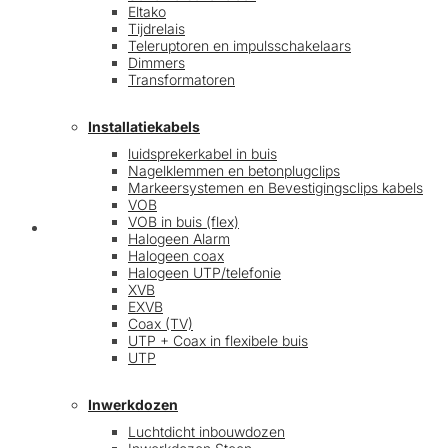
Eltako
Tijdrelais
Teleruptoren en impulsschakelaars
Dimmers
Transformatoren
Installatiekabels
luidsprekerkabel in buis
Nagelklemmen en betonplugclips
Markeersystemen en Bevestigingsclips kabels
VOB
VOB in buis (flex)
Mijn account
Halogeen Alarm
Halogeen coax
Halogeen UTP/telefonie
XVB
EXVB
Coax (TV)
UTP + Coax in flexibele buis
UTP
Inwerkdozen
Luchtdicht inbouwdozen