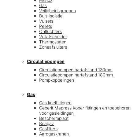
Fernox
Gas
Veiligheidsgroepen
Buis Isolatie
Vulsets
Pellets
Ontluchters
Vuilafscheider
Thermostaten
Zoneafsluiters
Circulatiepompen
Circulatiepompen hartafstand 130mm
Circulatiepompen hartafstand 180mm
Pompkoppelingen
Gas
Gas knelfittingen
Geberit Mapress Koper fittingen en toebehoren
voor gasleidingen
Beschermplaat
Boagaz
Gasfilters
Aardgaskranen