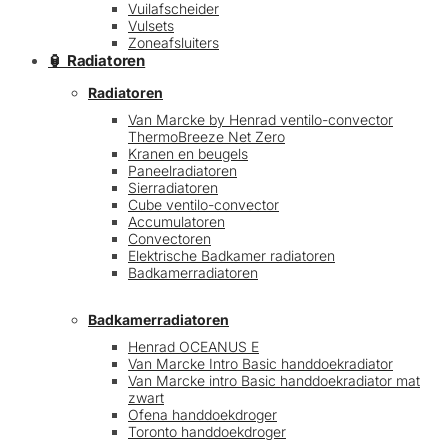
Vuilafscheider
Vulsets
Zoneafsluiters
🏮 Radiatoren
Radiatoren
Van Marcke by Henrad ventilo-convector
ThermoBreeze Net Zero
Kranen en beugels
Paneelradiatoren
Sierradiatoren
Cube ventilo-convector
Accumulatoren
Convectoren
Elektrische Badkamer radiatoren
Badkamerradiatoren
Badkamerradiatoren
Henrad OCEANUS E
Van Marcke Intro Basic handdoekradiator
Van Marcke intro Basic handdoekradiator mat
zwart
Ofena handdoekdroger
Toronto handdoekdroger