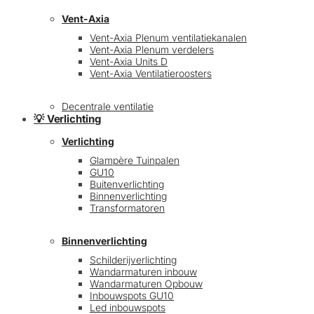
Vent-Axia
Vent-Axia Plenum ventilatiekanalen
Vent-Axia Plenum verdelers
Vent-Axia Units D
Vent-Axia Ventilatieroosters
Decentrale ventilatie
💡 Verlichting
Verlichting
Glampère Tuinpalen
GU10
Buitenverlichting
Binnenverlichting
Transformatoren
Binnenverlichting
Schilderijverlichting
Wandarmaturen inbouw
Wandarmaturen Opbouw
Inbouwspots GU10
Led inbouwspots