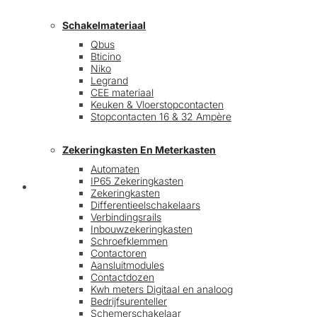
Schakelmateriaal
Qbus
Bticino
Niko
Legrand
CEE materiaal
Keuken & Vloerstopcontacten
Stopcontacten 16 & 32 Ampère
Zekeringkasten En Meterkasten
Automaten
IP65 Zekeringkasten
Blog
Zekeringkasten
Differentieelschakelaars
Verbindingsrails
Inbouwzekeringkasten
Schroefklemmen
Contactoren
Aansluitmodules
Contactdozen
Kwh meters Digitaal en analoog
Bedrijfsurenteller
Schemerschakelaar