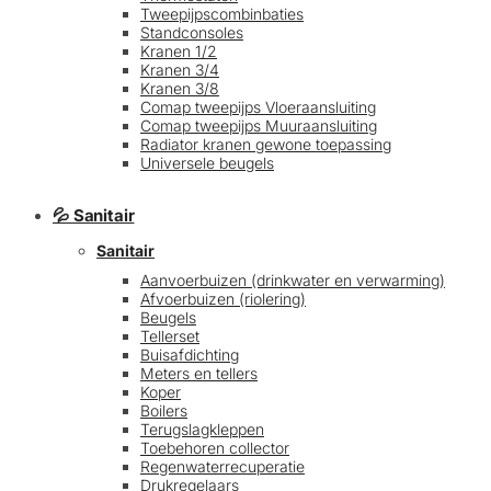
Tweepijpscombinbaties
Standconsoles
Kranen 1/2
Kranen 3/4
Kranen 3/8
Comap tweepijps Vloeraansluiting
Comap tweepijps Muuraansluiting
Radiator kranen gewone toepassing
Universele beugels
💦 Sanitair
Sanitair
Aanvoerbuizen (drinkwater en verwarming)
Afvoerbuizen (riolering)
Beugels
Tellerset
Buisafdichting
Meters en tellers
Koper
Boilers
Terugslagkleppen
Toebehoren collector
Regenwaterrecuperatie
Drukregelaars