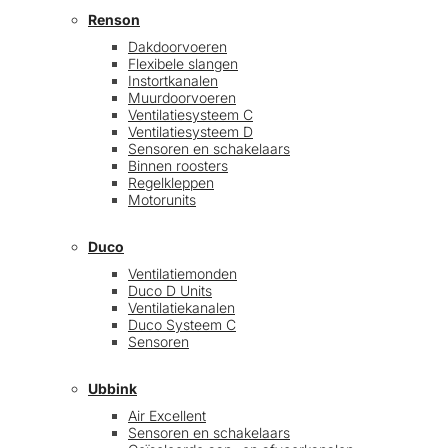
Renson
Dakdoorvoeren
Flexibele slangen
Instortkanalen
Muurdoorvoeren
Ventilatiesysteem C
Ventilatiesysteem D
Sensoren en schakelaars
Binnen roosters
Regelkleppen
Motorunits
Duco
Ventilatiemonden
Duco D Units
Ventilatiekanalen
Duco Systeem C
Sensoren
Ubbink
Air Excellent
Sensoren en schakelaars