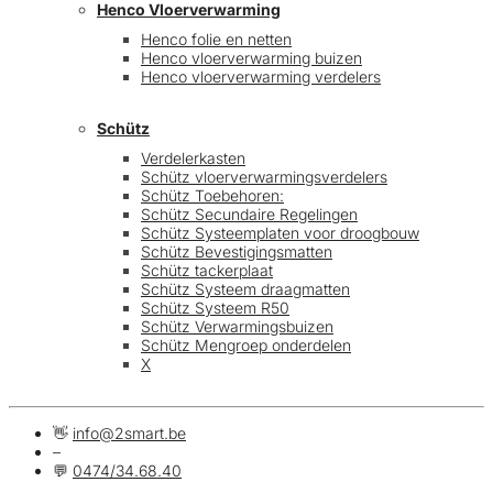
Henco Vloerverwarming
Henco folie en netten
Henco vloerverwarming buizen
Henco vloerverwarming verdelers
Schütz
Verdelerkasten
Schütz vloerverwarmingsverdelers
Schütz Toebehoren:
Schütz Secundaire Regelingen
Schütz Systeemplaten voor droogbouw
Schütz Bevestigingsmatten
Schütz tackerplaat
Schütz Systeem draagmatten
Schütz Systeem R50
Schütz Verwarmingsbuizen
Schütz Mengroep onderdelen
X
👋
info@2smart.be
–
💬
0474/34.68.40