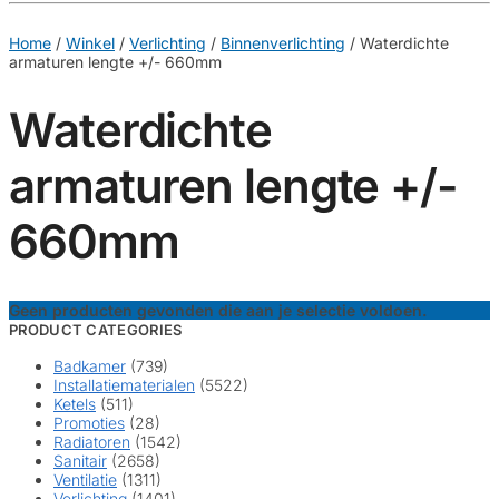
€
0,00
0
Home
/
Winkel
/
Verlichting
/
Binnenverlichting
/
Waterdichte
armaturen lengte +/- 660mm
Waterdichte
armaturen lengte +/-
660mm
Geen producten gevonden die aan je selectie voldoen.
PRODUCT CATEGORIES
Badkamer
(739)
Installatiematerialen
(5522)
Ketels
(511)
Promoties
(28)
Radiatoren
(1542)
Sanitair
(2658)
Ventilatie
(1311)
Verlichting
(1401)