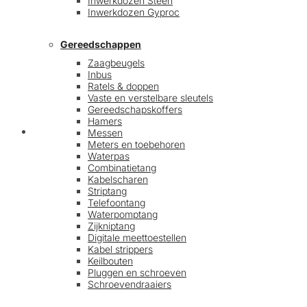
Inwerkdozen Steen
Inwerkdozen Gyproc
Gereedschappen
Zaagbeugels
Inbus
Ratels & doppen
Vaste en verstelbare sleutels
Gereedschapskoffers
Hamers
Afrekenen
Messen
Meters en toebehoren
Waterpas
Combinatietang
Kabelscharen
Striptang
Telefoontang
Waterpomptang
Zijkniptang
Digitale meettoestellen
Kabel strippers
Keilbouten
Pluggen en schroeven
Schroevendraaiers