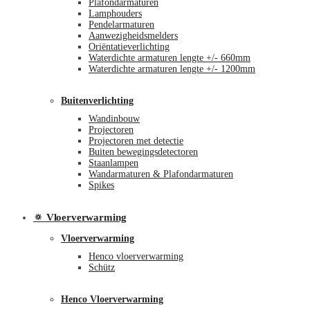
Plafondarmaturen
Lamphouders
Pendelarmaturen
Aanwezigheidsmelders
Oriëntatieverlichting
Waterdichte armaturen lengte +/- 660mm
Waterdichte armaturen lengte +/- 1200mm
Buitenverlichting
Wandinbouw
Projectoren
Projectoren met detectie
Buiten bewegingsdetectoren
Staanlampen
Wandarmaturen & Plafondarmaturen
Spikes
🔅 Vloerverwarming
Vloerverwarming
Henco vloerverwarming
Schütz
Henco Vloerverwarming