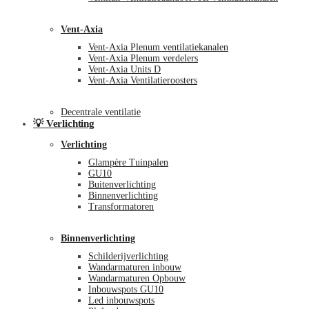
Vent-Axia
Vent-Axia Plenum ventilatiekanalen
Vent-Axia Plenum verdelers
Vent-Axia Units D
Vent-Axia Ventilatieroosters
Decentrale ventilatie
💡 Verlichting
Verlichting
Glampère Tuinpalen
GU10
Buitenverlichting
Binnenverlichting
Transformatoren
Binnenverlichting
Schilderijverlichting
Wandarmaturen inbouw
Wandarmaturen Opbouw
Inbouwspots GU10
Led inbouwspots