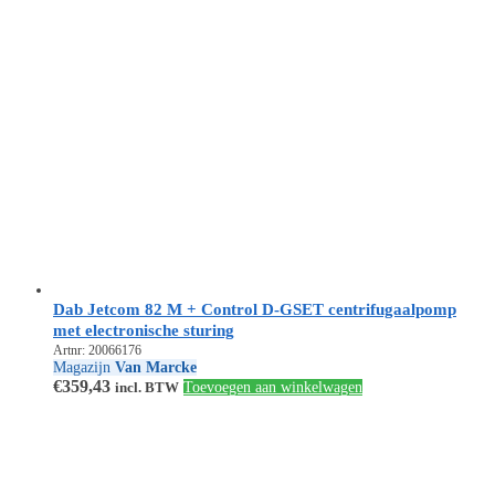
Dab Jetcom 82 M + Control D-GSET centrifugaalpomp
met electronische sturing
Artnr: 20066176
Magazijn
Van Marcke
€
359,43
incl. BTW
Toevoegen aan winkelwagen