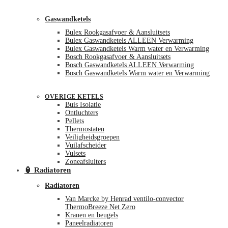
Gaswandketels
Bulex Rookgasafvoer & Aansluitsets
Bulex Gaswandketels ALLEEN Verwarming
Bulex Gaswandketels Warm water en Verwarming
Bosch Rookgasafvoer & Aansluitsets
Bosch Gaswandketels ALLEEN Verwarming
Bosch Gaswandketels Warm water en Verwarming
OVERIGE KETELS
Buis Isolatie
Ontluchters
Pellets
Thermostaten
Veiligheidsgroepen
Vuilafscheider
Vulsets
Zoneafsluiters
🏮 Radiatoren
Radiatoren
Van Marcke by Henrad ventilo-convector
ThermoBreeze Net Zero
Kranen en beugels
Paneelradiatoren