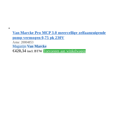
Van Marcke Pro MCP 3.0 meercellige zelfaanzuigende
pomp vermogen 0,75 pk 230V
Artnr: 20004853
Magazijn
Van Marcke
€
420,34
incl. BTW
Toevoegen aan winkelwagen