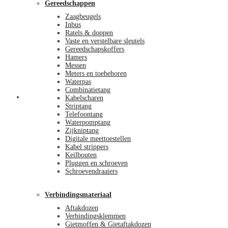
Gereedschappen
Zaagbeugels
Inbus
Ratels & doppen
Vaste en verstelbare sleutels
Gereedschapskoffers
Hamers
Messen
Meters en toebehoren
Waterpas
Combinatietang
Afrekenen
Kabelscharen
Striptang
Telefoontang
Waterpomptang
Zijkniptang
Digitale meettoestellen
Kabel strippers
Keilbouten
Pluggen en schroeven
Schroevendraaiers
Verbindingsmateriaal
Aftakdozen
Verbindingsklemmen
Gietmoffen & Gietaftakdozen