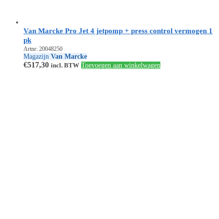
Van Marcke Pro Jet 4 jetpomp + press control vermogen 1
pk
Artnr: 20048250
Magazijn
Van Marcke
€
517,30
incl. BTW
Toevoegen aan winkelwagen