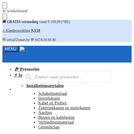
Skip
Skip
Je winkelmand
to
to
navigation
content
🚚
GRATIS verzending
vanaf € 199,99 (*BE)
⭐ Klantbeoordeling
9,3/10
👋 info@2smart.be 💬 0474/34.68.40
MENU
🎉 Promoties
Producten
⚡ Installatiematerialen
zoeken
Installatiematerialen
FAQ
Schakelmateriaal
Inwerkdozen
Kabel en Preflex
Zekeringkasten en meterkasten
Aarding
Buizen en kabelgoten
Verbindingsmateriaal
Gereedschap