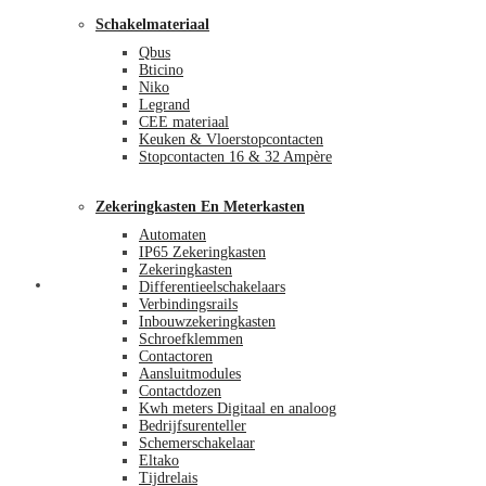
Schakelmateriaal
Qbus
Bticino
Niko
Legrand
CEE materiaal
Keuken & Vloerstopcontacten
Stopcontacten 16 & 32 Ampère
Zekeringkasten En Meterkasten
Automaten
IP65 Zekeringkasten
Zekeringkasten
Blog
Differentieelschakelaars
Verbindingsrails
Inbouwzekeringkasten
Schroefklemmen
Contactoren
Aansluitmodules
Contactdozen
Kwh meters Digitaal en analoog
Bedrijfsurenteller
Schemerschakelaar
Eltako
Tijdrelais