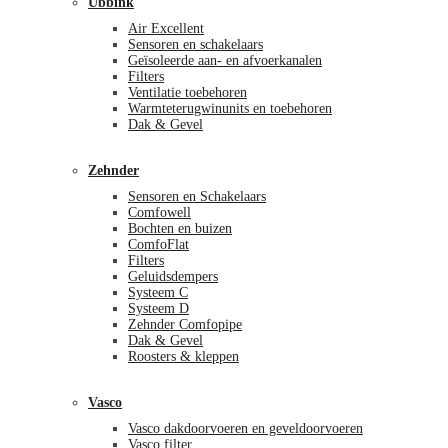
Ubbink
Air Excellent
Sensoren en schakelaars
Geïsoleerde aan- en afvoerkanalen
Filters
Ventilatie toebehoren
Warmteterugwinunits en toebehoren
Dak & Gevel
Zehnder
Sensoren en Schakelaars
Comfowell
Bochten en buizen
ComfoFlat
Filters
Geluidsdempers
Systeem C
Systeem D
Zehnder Comfopipe
Dak & Gevel
Roosters & kleppen
Vasco
Vasco dakdoorvoeren en geveldoorvoeren
Vasco filter