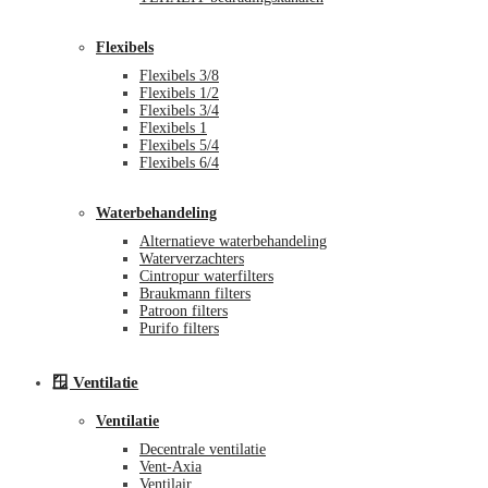
Flexibels
Flexibels 3/8
Flexibels 1/2
Flexibels 3/4
Flexibels 1
Flexibels 5/4
Flexibels 6/4
Waterbehandeling
Alternatieve waterbehandeling
Waterverzachters
Cintropur waterfilters
Braukmann filters
Patroon filters
Purifo filters
🪟 Ventilatie
Ventilatie
Decentrale ventilatie
Vent-Axia
Ventilair