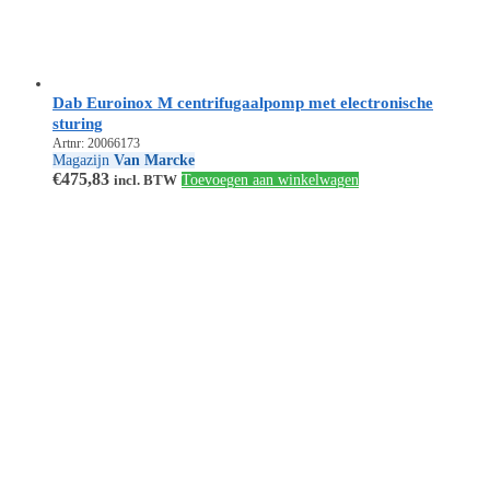
Dab Euroinox M centrifugaalpomp met electronische
sturing
Artnr: 20066173
Magazijn
Van Marcke
€
475,83
incl. BTW
Toevoegen aan winkelwagen