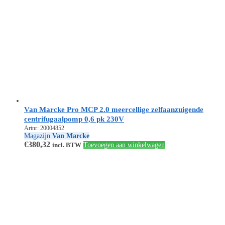
Van Marcke Pro MCP 2.0 meercellige zelfaanzuigende
centrifugaalpomp 0,6 pk 230V
Artnr: 20004852
Magazijn
Van Marcke
€
380,32
incl. BTW
Toevoegen aan winkelwagen