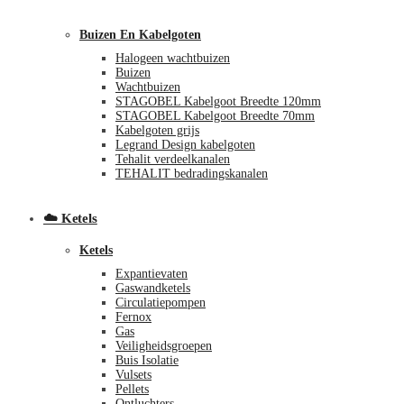
Buizen En Kabelgoten
Halogeen wachtbuizen
Buizen
Wachtbuizen
STAGOBEL Kabelgoot Breedte 120mm
STAGOBEL Kabelgoot Breedte 70mm
Kabelgoten grijs
Legrand Design kabelgoten
€
0,00
0
Tehalit verdeelkanalen
TEHALIT bedradingskanalen
☁️ Ketels
Ketels
Expantievaten
Gaswandketels
Circulatiepompen
Fernox
Gas
Veiligheidsgroepen
Buis Isolatie
Vulsets
Pellets
Ontluchters