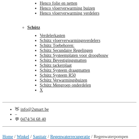
Henco folie en netten
Henco vloerverwarming buizen
Henco vloerverwarming verdelers
Schütz
Verdelerkasten
Schütz vloerverwarmingsverdelers
Schütz Toebehoren:
Schütz Secundaire Regelingen
Schütz Systeemplaten voor droogbouw
Schütz Bevestigingsmatten
Schütz tackerplaat
Schütz Systeem draagmatten
Schütz Systeem R50
Schütz Verwarmingsbuizen
Schütz Mengroep onderdelen
X
👋
info@2smart.be
–
💬
0474/34.68.40
€
0,00
0
Home
/
Winkel
/
Sanitair
/
Regenwaterrecuperatie
/
Regenwaterpompen