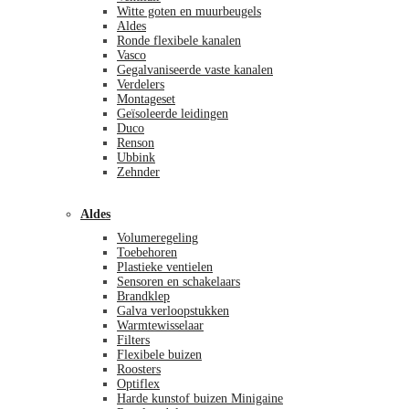
Witte goten en muurbeugels
Aldes
Ronde flexibele kanalen
Vasco
Gegalvaniseerde vaste kanalen
Verdelers
Montageset
Geïsoleerde leidingen
Duco
Renson
Ubbink
Zehnder
Aldes
Volumeregeling
Toebehoren
Plastieke ventielen
Sensoren en schakelaars
Brandklep
Galva verloopstukken
Warmtewisselaar
Filters
Flexibele buizen
Roosters
Optiflex
Harde kunstof buizen Minigaine