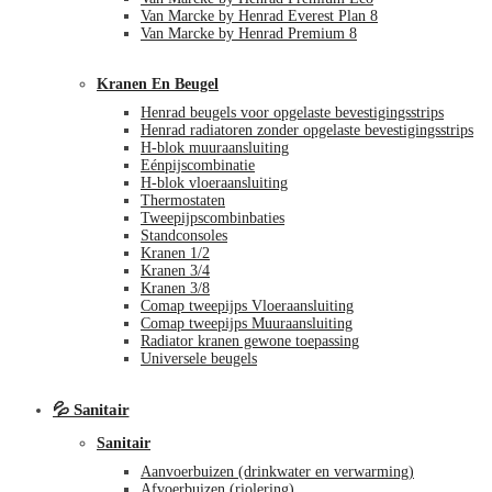
Van Marcke by Henrad Everest Plan 8
Van Marcke by Henrad Premium 8
Kranen En Beugel
Henrad beugels voor opgelaste bevestigingsstrips
Henrad radiatoren zonder opgelaste bevestigingsstrips
H-blok muuraansluiting
Eénpijscombinatie
H-blok vloeraansluiting
Thermostaten
Tweepijpscombinbaties
Standconsoles
Kranen 1/2
Kranen 3/4
Kranen 3/8
Comap tweepijps Vloeraansluiting
Comap tweepijps Muuraansluiting
Radiator kranen gewone toepassing
Universele beugels
💦 Sanitair
Sanitair
Aanvoerbuizen (drinkwater en verwarming)
Afvoerbuizen (riolering)