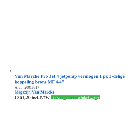
Van Marcke Pro Jet 4 jetpomp vermogen 1 pk 3-delige
koppeling brons MF 4/4″
Artnr: 20018317
Magazijn
Van Marcke
€
361,20
incl. BTW
Toevoegen aan winkelwagen