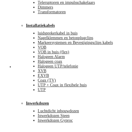
Teleruptoren en impulsschakelaars
Dimmers
Transformatoren
Installatiekabels
luidsprekerkabel in buis
Nagelklemmen en betonplugclips
Markeersystemen en Bevestigingsclips kabels
VOB
VOB in buis (flex)
Halogeen Alarm
Halogeen coax
Halogeen UTP/telefonie
Mijn account
XVB
EXVB
Coax (TV)
UTP + Coax in flexibele buis
UTP
Inwerkdozen
Luchtdicht inbouwdozen
Inwerkdozen Steen
Inwerkdozen Gyproc