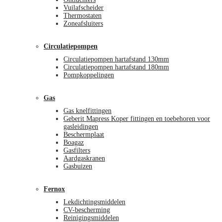
Vuilafscheider
Thermostaten
Zoneafsluiters
Circulatiepompen
Circulatiepompen hartafstand 130mm
Circulatiepompen hartafstand 180mm
Pompkoppelingen
Gas
Gas knelfittingen
Geberit Mapress Koper fittingen en toebehoren voor
gasleidingen
Beschermplaat
Boagaz
Gasfilters
Aardgaskranen
Gasbuizen
Fernox
Lekdichtingsmiddelen
CV-bescherming
Reinigingsmiddelen