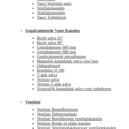
Vasco Ventilatie units
Ventilatiekanalen
Ventilatiemonden
Vasco Toebehoren
Gegalvaniseerde Vaste Kanalen
Bocht galva 45°
Bocht galva 90°
Geluidsdemper 600 mm
Geluidsdemper 900 mm
Gegalvaniseerde spiraalbuizen
Mannelijk koppelstuk galva voor buis
Ophangbeugel
Regelklep D 180
T-stuk galva
Verloop galva
Verloop T-stuk galva
Vrouwelijk koppelstuk galva voor toebehoren
Ventilair
Ventilair Beugelklemmen
Ventilair Debietregelaars
Ventilair Regelkleppen ventilatiekanalen
Ventilair Ronde en platte kanalen
Ventilair Ventilatiedakdoorvoer ventilatiekanalen