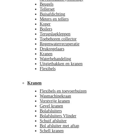
Beugels
Tellerset
Buisafdichting
Meters en tellers
Koper
Boilers
Terugslagkleppen
Toebehoren collector
Regenwaterrecuperatie
Drukregelaars
Kranen
Waterbehandeling
Uitgietbakken en kranen
Flexibels
Kranen
Flexibels en toevoerbuizen
Wasmachinekraan
Vorstvrije kranen
Gevel kranen
Bolafsluiters
Bolafsluiters Vlinder
Schuif afsluiter
Bol afsluiter met aftap
Schell kranen