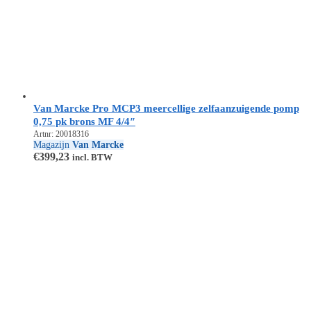
Van Marcke Pro MCP3 meercellige zelfaanzuigende pomp
0,75 pk brons MF 4/4″
Artnr: 20018316
Magazijn
Van Marcke
€
399,23
incl. BTW