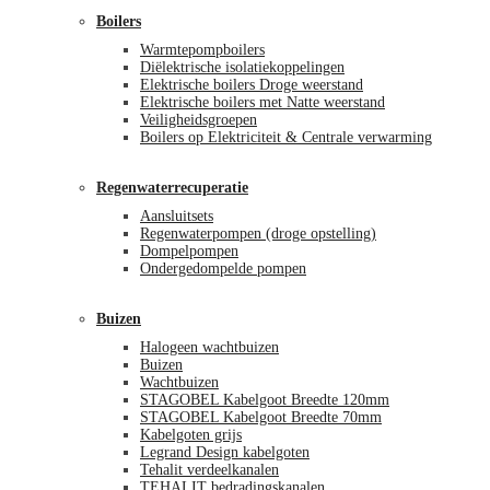
Boilers
Warmtepompboilers
Diëlektrische isolatiekoppelingen
Elektrische boilers Droge weerstand
Elektrische boilers met Natte weerstand
Veiligheidsgroepen
Boilers op Elektriciteit & Centrale verwarming
Regenwaterrecuperatie
Aansluitsets
Regenwaterpompen (droge opstelling)
Dompelpompen
Ondergedompelde pompen
Buizen
Halogeen wachtbuizen
Buizen
Wachtbuizen
STAGOBEL Kabelgoot Breedte 120mm
STAGOBEL Kabelgoot Breedte 70mm
Kabelgoten grijs
Legrand Design kabelgoten
Tehalit verdeelkanalen
TEHALIT bedradingskanalen