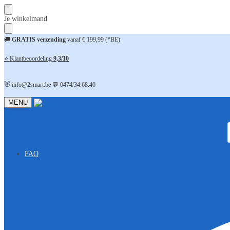
Skip
Skip
Je winkelmand
to
to
navigation
content
🚚
GRATIS verzending
vanaf € 199,99 (*BE)
⭐ Klantbeoordeling
9,3/10
👋 info@2smart.be 💬 0474/34.68.40
MENU
FAQ