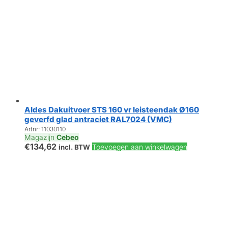
Aldes Dakuitvoer STS 160 vr leisteendak Ø160
geverfd glad antraciet RAL7024 (VMC)
Artnr: 11030110
Magazijn
Cebeo
€
134,62
Toevoegen aan winkelwagen
incl. BTW