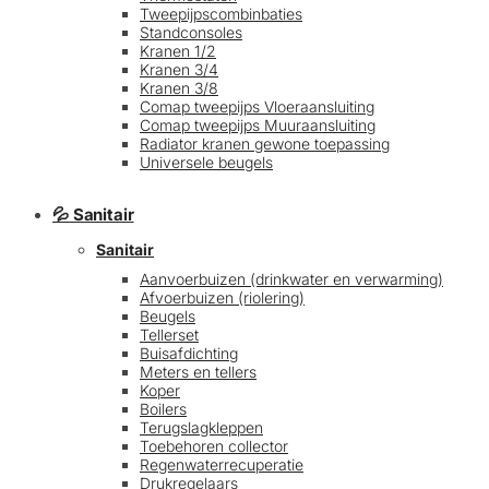
Tweepijpscombinbaties
Standconsoles
Kranen 1/2
Kranen 3/4
Kranen 3/8
Comap tweepijps Vloeraansluiting
Comap tweepijps Muuraansluiting
Radiator kranen gewone toepassing
Universele beugels
💦 Sanitair
Sanitair
Aanvoerbuizen (drinkwater en verwarming)
Afvoerbuizen (riolering)
Beugels
Tellerset
Buisafdichting
Meters en tellers
Koper
Boilers
Terugslagkleppen
Toebehoren collector
Regenwaterrecuperatie
Drukregelaars