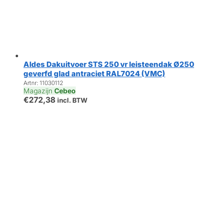
Aldes Dakuitvoer STS 250 vr leisteendak Ø250
geverfd glad antraciet RAL7024 (VMC)
Artnr: 11030112
Magazijn
Cebeo
€
272,38
incl. BTW