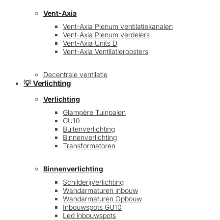
Vent-Axia
Vent-Axia Plenum ventilatiekanalen
Vent-Axia Plenum verdelers
Vent-Axia Units D
Vent-Axia Ventilatieroosters
Decentrale ventilatie
💡 Verlichting
Verlichting
Glampère Tuinpalen
GU10
Buitenverlichting
Binnenverlichting
Transformatoren
Binnenverlichting
Schilderijverlichting
Wandarmaturen inbouw
Wandarmaturen Opbouw
Inbouwspots GU10
Led inbouwspots