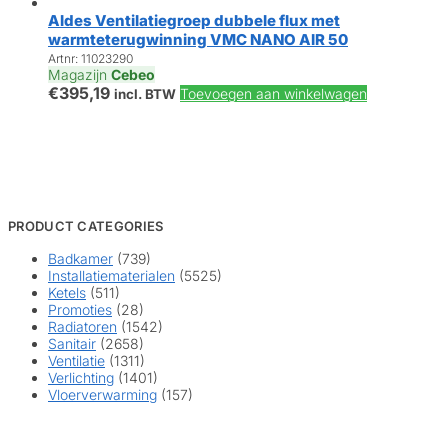
Aldes Ventilatiegroep dubbele flux met
warmteterugwinning VMC NANO AIR 50
Artnr: 11023290
Magazijn
Cebeo
€
395,19
Toevoegen aan winkelwagen
incl. BTW
PRODUCT CATEGORIES
Badkamer
(739)
Installatiematerialen
(5525)
Ketels
(511)
Promoties
(28)
Radiatoren
(1542)
Sanitair
(2658)
Ventilatie
(1311)
Verlichting
(1401)
Vloerverwarming
(157)