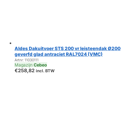
Aldes Dakuitvoer STS 200 vr leisteendak Ø200
geverfd glad antraciet RAL7024 (VMC)
Artnr: 11030111
Magazijn
Cebeo
€
258,82
incl. BTW