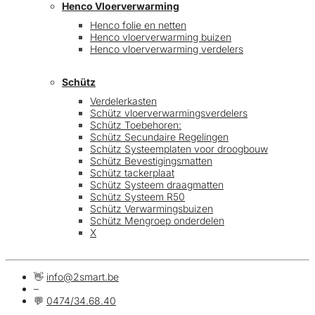
Henco Vloerverwarming
Henco folie en netten
Henco vloerverwarming buizen
Henco vloerverwarming verdelers
Schütz
Verdelerkasten
Schütz vloerverwarmingsverdelers
Schütz Toebehoren:
Schütz Secundaire Regelingen
Schütz Systeemplaten voor droogbouw
Schütz Bevestigingsmatten
Schütz tackerplaat
Schütz Systeem draagmatten
Schütz Systeem R50
Schütz Verwarmingsbuizen
Schütz Mengroep onderdelen
X
👋
info@2smart.be
–
💬
0474/34.68.40