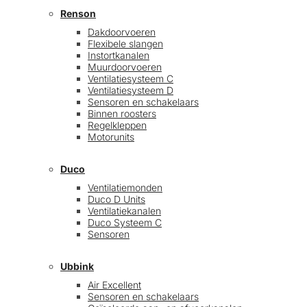
Renson
Dakdoorvoeren
Flexibele slangen
Instortkanalen
Muurdoorvoeren
Ventilatiesysteem C
Ventilatiesysteem D
Sensoren en schakelaars
Binnen roosters
Regelkleppen
Motorunits
Duco
Ventilatiemonden
Duco D Units
Ventilatiekanalen
Duco Systeem C
Sensoren
Ubbink
Air Excellent
Sensoren en schakelaars