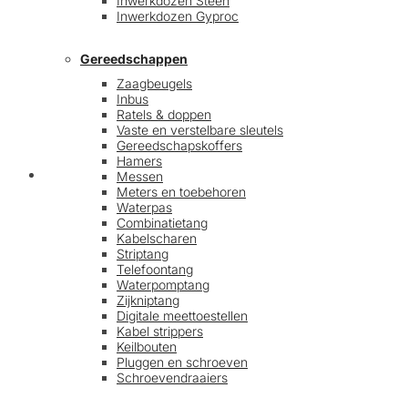
Inwerkdozen Steen
Inwerkdozen Gyproc
Gereedschappen
Zaagbeugels
Inbus
Ratels & doppen
Vaste en verstelbare sleutels
Gereedschapskoffers
Hamers
Afrekenen
Messen
Meters en toebehoren
Waterpas
Combinatietang
Kabelscharen
Striptang
Telefoontang
Waterpomptang
Zijkniptang
Digitale meettoestellen
Kabel strippers
Keilbouten
Pluggen en schroeven
Schroevendraaiers