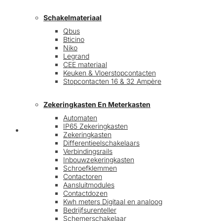
Schakelmateriaal
Qbus
Bticino
Niko
Legrand
CEE materiaal
Keuken & Vloerstopcontacten
Stopcontacten 16 & 32 Ampère
Zekeringkasten En Meterkasten
Automaten
IP65 Zekeringkasten
Blog
Zekeringkasten
Differentieelschakelaars
Verbindingsrails
Inbouwzekeringkasten
Schroefklemmen
Contactoren
Aansluitmodules
Contactdozen
Kwh meters Digitaal en analoog
Bedrijfsurenteller
Schemerschakelaar