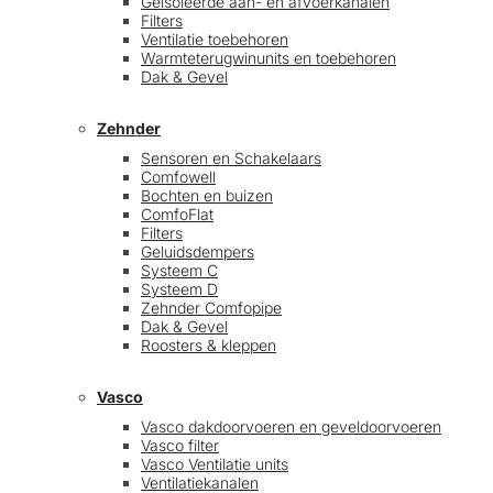
Geïsoleerde aan- en afvoerkanalen
Filters
Ventilatie toebehoren
Warmteterugwinunits en toebehoren
Dak & Gevel
Zehnder
Sensoren en Schakelaars
Comfowell
Bochten en buizen
ComfoFlat
Filters
Geluidsdempers
Systeem C
Systeem D
Zehnder Comfopipe
Dak & Gevel
Roosters & kleppen
Vasco
Vasco dakdoorvoeren en geveldoorvoeren
Vasco filter
Vasco Ventilatie units
Ventilatiekanalen