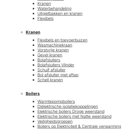
Kranen
Waterbehandeling
Uitgietbakken en kranen
Flexibels
Kranen
Flexibels en toevoerbuizen
Wasmachinekraan
Vorstvrije kranen
Gevel kranen
Bolafsluiters
Bolafsluiters Vlinder
Schuif afsluiter
Bol afsluiter met aftap
Schell kranen
Boilers
Warmtepompboilers
Diëlektrische isolatiekoppelingen
Elektrische boilers Droge weerstand
Elektrische boilers met Natte weerstand
Veiligheidsgroepen
Boilers op Elektriciteit & Centrale verwarming