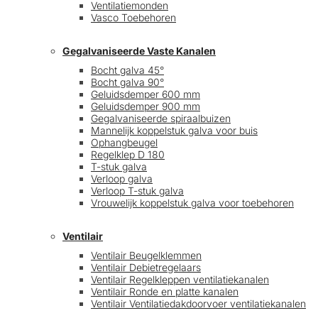
Ventilatiemonden
Vasco Toebehoren
Gegalvaniseerde Vaste Kanalen
Bocht galva 45°
Bocht galva 90°
Geluidsdemper 600 mm
Geluidsdemper 900 mm
Gegalvaniseerde spiraalbuizen
Mannelijk koppelstuk galva voor buis
Ophangbeugel
Regelklep D 180
T-stuk galva
Verloop galva
Verloop T-stuk galva
Vrouwelijk koppelstuk galva voor toebehoren
Ventilair
Ventilair Beugelklemmen
Ventilair Debietregelaars
Ventilair Regelkleppen ventilatiekanalen
Ventilair Ronde en platte kanalen
Ventilair Ventilatiedakdoorvoer ventilatiekanalen