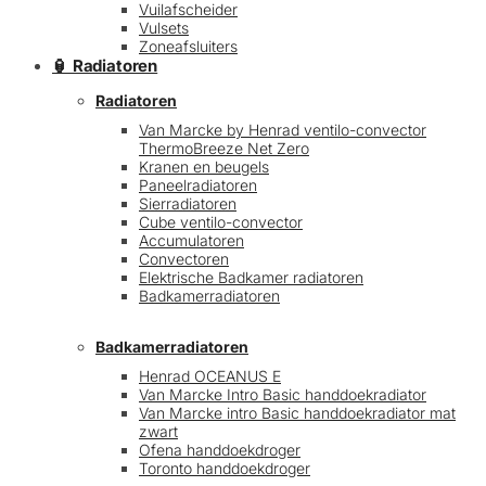
Vuilafscheider
Vulsets
Zoneafsluiters
🏮 Radiatoren
Radiatoren
Van Marcke by Henrad ventilo-convector
ThermoBreeze Net Zero
Kranen en beugels
Paneelradiatoren
Sierradiatoren
Cube ventilo-convector
Accumulatoren
Convectoren
Elektrische Badkamer radiatoren
Badkamerradiatoren
Badkamerradiatoren
Henrad OCEANUS E
Van Marcke Intro Basic handdoekradiator
Van Marcke intro Basic handdoekradiator mat
zwart
Ofena handdoekdroger
Toronto handdoekdroger