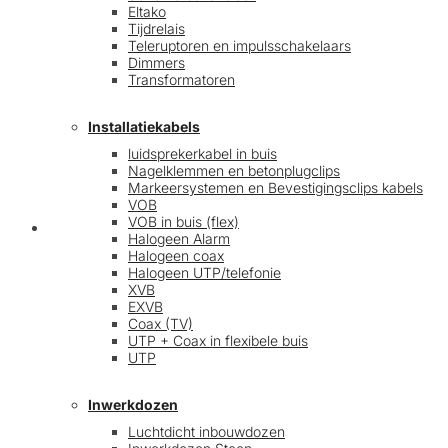
Eltako
Tijdrelais
Teleruptoren en impulsschakelaars
Dimmers
Transformatoren
Installatiekabels
luidsprekerkabel in buis
Nagelklemmen en betonplugclips
Markeersystemen en Bevestigingsclips kabels
VOB
VOB in buis (flex)
Mijn account
Halogeen Alarm
Halogeen coax
Halogeen UTP/telefonie
XVB
EXVB
Coax (TV)
UTP + Coax in flexibele buis
UTP
Inwerkdozen
Luchtdicht inbouwdozen