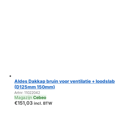
Aldes Dakkap bruin voor ventilatie + loodslab
(D125mm 150mm)
Artnr: 11022042
Magazijn
Cebeo
€
151,03
incl. BTW