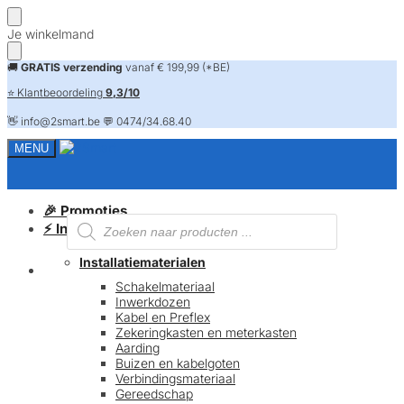
Skip
Skip
Je winkelmand
to
to
navigation
content
🚚
GRATIS verzending
vanaf € 199,99 (*BE)
⭐ Klantbeoordeling
9,3/10
👋 info@2smart.be 💬 0474/34.68.40
MENU
🎉 Promoties
Producten
⚡ Installatiematerialen
zoeken
Installatiematerialen
FAQ
Schakelmateriaal
Inwerkdozen
Kabel en Preflex
Zekeringkasten en meterkasten
Aarding
Buizen en kabelgoten
Verbindingsmateriaal
Gereedschap