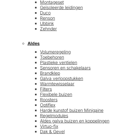
Montageset
Geïsoleerde leidingen
Duco
Renson
Ubbink
Zehnder
Aldes
Volumeregeling
Toebehoren
Plastieke ventielen
Sensoren en schakelaars
Brandklep
Galva verloopstukken
Warmtewisselaar
Filters
Flexibele buizen
Roosters
Optiflex
Harde kunstof buizen Minigaine
Regelmodules
Aldes galva buizen en koppelingen
Virtuo-fix
Dak & Gevel