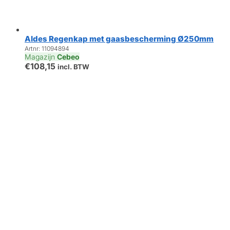
Aldes Regenkap met gaasbescherming Ø250mm
Artnr: 11094894
Magazijn
Cebeo
€
108,15
incl. BTW