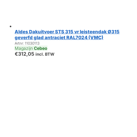
Aldes Dakuitvoer STS 315 vr leisteendak Ø315
geverfd glad antraciet RAL7024 (VMC)
Artnr: 11030113
Magazijn
Cebeo
€
312,05
incl. BTW