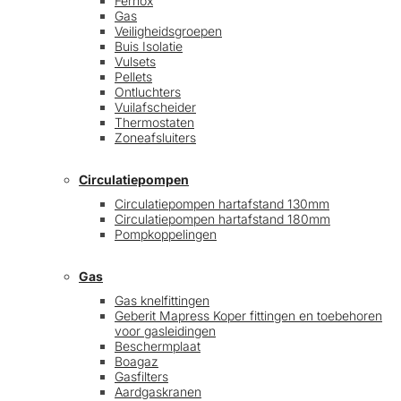
Fernox
Gas
Veiligheidsgroepen
Buis Isolatie
Vulsets
Pellets
Ontluchters
Vuilafscheider
Thermostaten
Zoneafsluiters
Circulatiepompen
Circulatiepompen hartafstand 130mm
Circulatiepompen hartafstand 180mm
Pompkoppelingen
Gas
Gas knelfittingen
Geberit Mapress Koper fittingen en toebehoren
voor gasleidingen
Beschermplaat
Boagaz
Gasfilters
Aardgaskranen