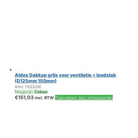
Aldes Dakkap grijs voor ventilatie + loodslab
(D125mm 150mm)
Artnr: 11022036
Magazijn
Cebeo
€
151,03
Toevoegen aan winkelwagen
incl. BTW