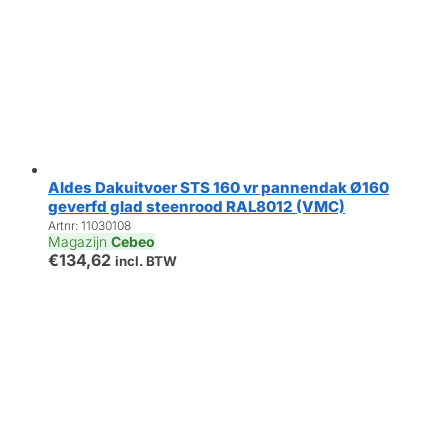
Aldes Dakuitvoer STS 160 vr pannendak Ø160
geverfd glad steenrood RAL8012 (VMC)
Artnr: 11030108
Magazijn
Cebeo
€
134,62
incl. BTW