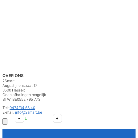
OVER ONS
2Smart
Augustijnenstraat 17
3500 Hasselt
Geen afhalingen mogelijk
BTW: BE0552 795 773
Tel:
0474/34.68.40
E-mail:
info@2smart.be
Aldes
Aldes
Aldes
−
−
−
+
+
+
Dakkap
Dakuitvoer
Ventilatiegroep
grijs
STS
dubbele
voor
160
flux