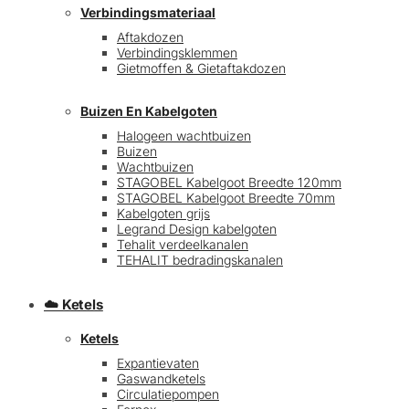
Verbindingsmateriaal
Aftakdozen
Verbindingsklemmen
Gietmoffen & Gietaftakdozen
Buizen En Kabelgoten
Halogeen wachtbuizen
Buizen
€
0,00
0
Wachtbuizen
STAGOBEL Kabelgoot Breedte 120mm
STAGOBEL Kabelgoot Breedte 70mm
Kabelgoten grijs
Legrand Design kabelgoten
Tehalit verdeelkanalen
TEHALIT bedradingskanalen
☁️ Ketels
Ketels
Expantievaten
Gaswandketels
Circulatiepompen