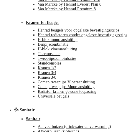
Van Marcke by Henrad Everest Plan 8
Van Marcke by Henrad Premium 8
Kranen En Beugel
Henrad beugels voor opgelaste bevestigingsstrips
Henrad radiatoren zonder opgelaste bevestigingsstrips
H-blok muuraansluiting
Eénpijscombinatie
H-blok vloeraansluiting
Thermostaten
Tweepijpscombinbaties
Standconsoles
Kranen 1/2
Kranen 3/4
Kranen 3/8
Comap tweepijps Vloeraansluiting
Comap tweepijps Muuraansluiting
Radiator kranen gewone toepassing
Universele beugels
💦 Sanitair
Sanitair
Aanvoerbuizen (drinkwater en verwarming)
Afvoerbuizen (riolering)