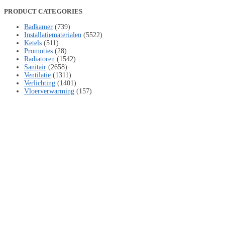
PRODUCT CATEGORIES
Badkamer
(739)
Installatiematerialen
(5522)
Ketels
(511)
Promoties
(28)
Radiatoren
(1542)
Sanitair
(2658)
Ventilatie
(1311)
Verlichting
(1401)
Vloerverwarming
(157)