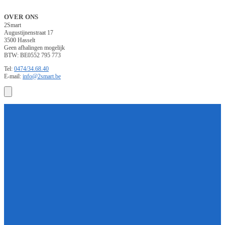
OVER ONS
2Smart
Augustijnenstraat 17
3500 Hasselt
Geen afhalingen mogelijk
BTW: BE0552 795 773
Tel:
0474/34.68.40
E-mail:
info@2smart.be