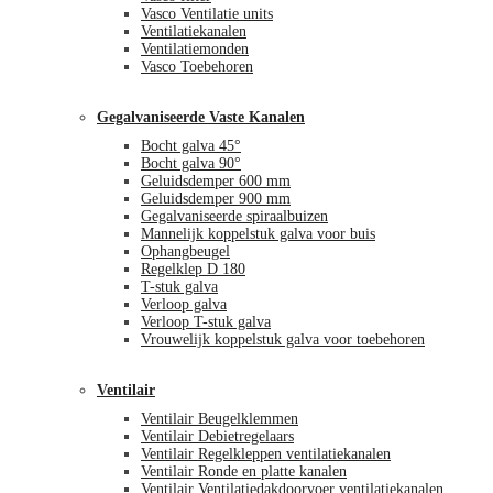
Vasco Ventilatie units
Ventilatiekanalen
Ventilatiemonden
Vasco Toebehoren
Gegalvaniseerde Vaste Kanalen
Bocht galva 45°
Bocht galva 90°
Geluidsdemper 600 mm
Geluidsdemper 900 mm
Gegalvaniseerde spiraalbuizen
Mannelijk koppelstuk galva voor buis
Ophangbeugel
Regelklep D 180
T-stuk galva
Verloop galva
Verloop T-stuk galva
Vrouwelijk koppelstuk galva voor toebehoren
Ventilair
Ventilair Beugelklemmen
Ventilair Debietregelaars
Ventilair Regelkleppen ventilatiekanalen
Ventilair Ronde en platte kanalen
Ventilair Ventilatiedakdoorvoer ventilatiekanalen