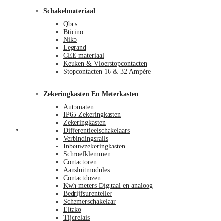
Schakelmateriaal
Qbus
Bticino
Niko
Legrand
CEE materiaal
Keuken & Vloerstopcontacten
Stopcontacten 16 & 32 Ampère
Zekeringkasten En Meterkasten
Automaten
IP65 Zekeringkasten
Zekeringkasten
Blog
Differentieelschakelaars
Verbindingsrails
Inbouwzekeringkasten
Schroefklemmen
Contactoren
Aansluitmodules
Contactdozen
Kwh meters Digitaal en analoog
Bedrijfsurenteller
Schemerschakelaar
Eltako
Tijdrelais