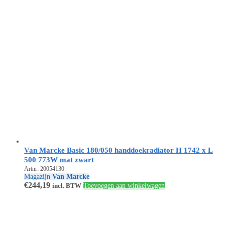
Van Marcke Basic 180/050 handdoekradiator H 1742 x L
500 773W mat zwart
Artnr: 20054130
Magazijn
Van Marcke
€
244,19
incl. BTW
Toevoegen aan winkelwagen