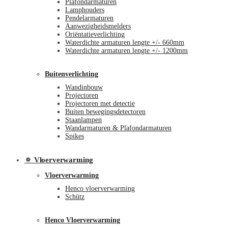
Plafondarmaturen
Lamphouders
Pendelarmaturen
Aanwezigheidsmelders
Oriëntatieverlichting
Waterdichte armaturen lengte +/- 660mm
Waterdichte armaturen lengte +/- 1200mm
Buitenverlichting
Wandinbouw
Projectoren
Projectoren met detectie
Buiten bewegingsdetectoren
Staanlampen
Wandarmaturen & Plafondarmaturen
Spikes
🔅 Vloerverwarming
Vloerverwarming
Henco vloerverwarming
Schütz
Henco Vloerverwarming