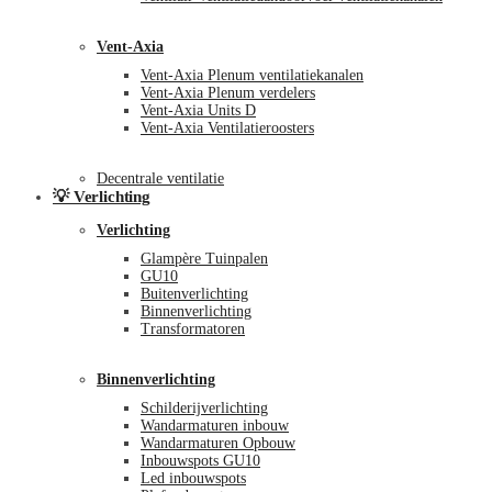
Vent-Axia
Vent-Axia Plenum ventilatiekanalen
Vent-Axia Plenum verdelers
Vent-Axia Units D
Vent-Axia Ventilatieroosters
Decentrale ventilatie
💡 Verlichting
Verlichting
Glampère Tuinpalen
GU10
Buitenverlichting
Binnenverlichting
Transformatoren
Binnenverlichting
Schilderijverlichting
Wandarmaturen inbouw
Wandarmaturen Opbouw
Inbouwspots GU10
Led inbouwspots