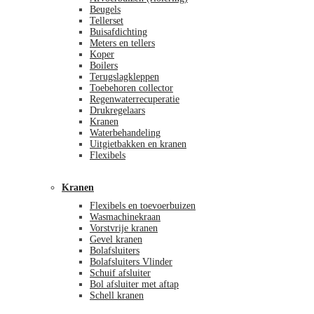
Beugels
Tellerset
Buisafdichting
Meters en tellers
Koper
Boilers
Terugslagkleppen
Toebehoren collector
Regenwaterrecuperatie
Drukregelaars
Kranen
Waterbehandeling
Uitgietbakken en kranen
Flexibels
Kranen
Flexibels en toevoerbuizen
Wasmachinekraan
Vorstvrije kranen
Gevel kranen
Bolafsluiters
Bolafsluiters Vlinder
Schuif afsluiter
Bol afsluiter met aftap
Schell kranen