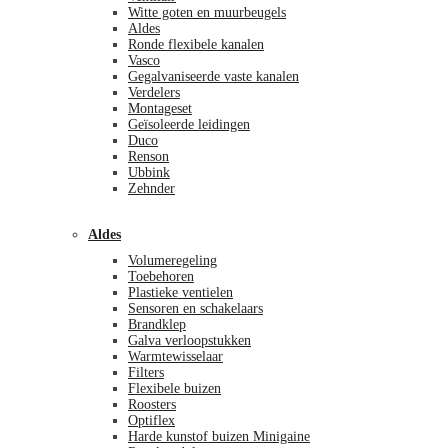
Witte goten en muurbeugels
Aldes
Ronde flexibele kanalen
Vasco
Gegalvaniseerde vaste kanalen
Verdelers
Montageset
Geïsoleerde leidingen
Duco
Renson
Ubbink
Zehnder
Aldes
Volumeregeling
Toebehoren
Plastieke ventielen
Sensoren en schakelaars
Brandklep
Galva verloopstukken
Warmtewisselaar
Filters
Flexibele buizen
Roosters
Optiflex
Harde kunstof buizen Minigaine