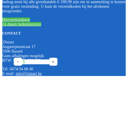
bedrag moet bij alle groothandels € 199,99 zijn om in aanmerking te komen
voor gratis verzending. U kunt de verzendkosten bij het afrekenen
terugvinden.
Herroepingsknop
14 dagen bedenktermijn
CONTACT
2Smart
Augustijnenstraat 17
3500 Hasselt
Geen afhalingen mogelijk
BTW: BE0552 795 773
Van
Van
Van
Van
Van
−
−
−
−
−
+
+
+
+
+
Marcke
Marcke
Marcke
Marcke
Marcke
Tel: 0474/34.68.40
Basic
Basic
Basic
Basic
Basic
E-mail:
info@2smart.be
120/050
150/050
150/060
180/050
180/060
handdoekradiator
handdoekradiator
handdoekradiator
handdoekradiator
handdoekradiator
H
H
H
H
H
1154
1448
1448
1742
1742
x
x
x
x
x
L
L
L
L
L
500
500
600
500
600
506W
638W
743W
773W
900W
mat
mat
mat
mat
mat
zwart
zwart
zwart
zwart
zwart
aantal
aantal
aantal
aantal
aantal