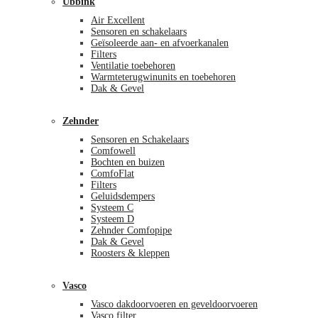
Ubbink
Air Excellent
Sensoren en schakelaars
Geïsoleerde aan- en afvoerkanalen
Filters
Ventilatie toebehoren
Warmteterugwinunits en toebehoren
Dak & Gevel
Zehnder
Sensoren en Schakelaars
Comfowell
Bochten en buizen
ComfoFlat
Filters
Geluidsdempers
Systeem C
Systeem D
Zehnder Comfopipe
Dak & Gevel
Roosters & kleppen
Vasco
Vasco dakdoorvoeren en geveldoorvoeren
Vasco filter