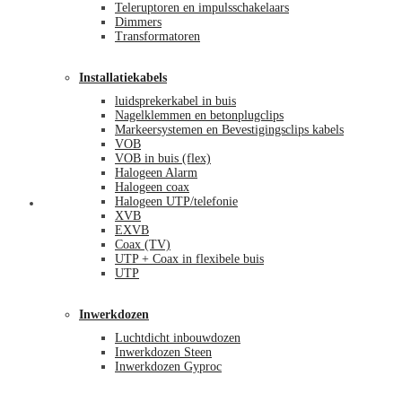
Teleruptoren en impulsschakelaars
Dimmers
Transformatoren
Installatiekabels
luidsprekerkabel in buis
Nagelklemmen en betonplugclips
Markeersystemen en Bevestigingsclips kabels
VOB
VOB in buis (flex)
Halogeen Alarm
Halogeen coax
Halogeen UTP/telefonie
Mijn account
XVB
EXVB
Coax (TV)
UTP + Coax in flexibele buis
UTP
Inwerkdozen
Luchtdicht inbouwdozen
Inwerkdozen Steen
Inwerkdozen Gyproc