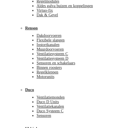
Regelmodules
Aldes galva buizen en koppelingen
Virtuo-fix
Dak & Gevel
Renson
Dakdoorvoeren
Flexibele slangen
Instortkanalen
Muurdoorvoeren
Ventilatiesysteem C
Ventilatiesysteem D
Sensoren en schakelaars
Binnen roosters
Regelkleppen
Motorunits
Duco
Ventilatiemonden
Duco D Units
Ventilatiekanalen
Duco Systeem C
Sensoren