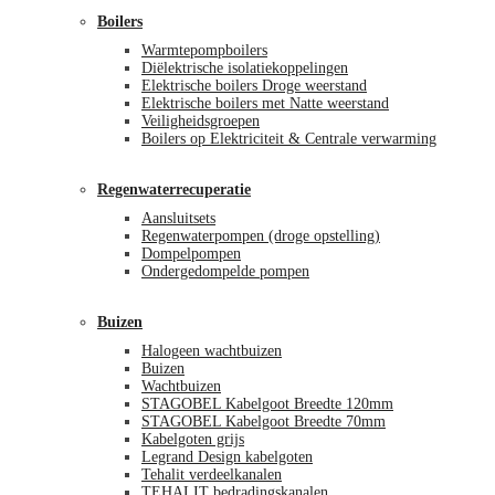
Boilers
Warmtepompboilers
Diëlektrische isolatiekoppelingen
Elektrische boilers Droge weerstand
Elektrische boilers met Natte weerstand
Veiligheidsgroepen
Boilers op Elektriciteit & Centrale verwarming
Regenwaterrecuperatie
Aansluitsets
Regenwaterpompen (droge opstelling)
Dompelpompen
Ondergedompelde pompen
Buizen
Halogeen wachtbuizen
Buizen
Wachtbuizen
STAGOBEL Kabelgoot Breedte 120mm
STAGOBEL Kabelgoot Breedte 70mm
Kabelgoten grijs
Legrand Design kabelgoten
Tehalit verdeelkanalen
TEHALIT bedradingskanalen