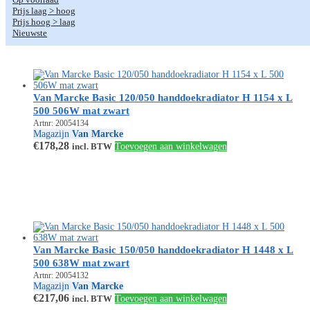
Prijs laag > hoog
Prijs hoog > laag
Nieuwste
Van Marcke Basic 120/050 handdoekradiator H 1154 x L
500 506W mat zwart
Artnr: 20054134
Magazijn
Van Marcke
€
178,28
incl. BTW
Toevoegen aan winkelwagen
Van Marcke Basic 150/050 handdoekradiator H 1448 x L
500 638W mat zwart
Artnr: 20054132
Magazijn
Van Marcke
€
217,06
incl. BTW
Toevoegen aan winkelwagen