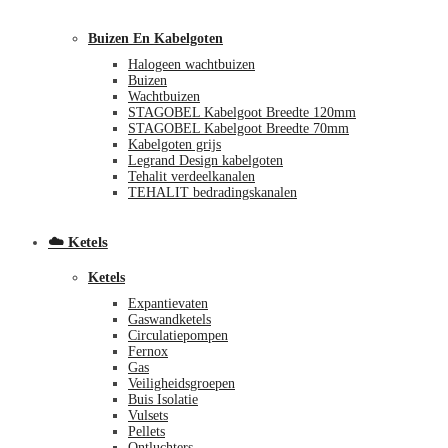
Buizen En Kabelgoten
Halogeen wachtbuizen
Buizen
Wachtbuizen
STAGOBEL Kabelgoot Breedte 120mm
STAGOBEL Kabelgoot Breedte 70mm
Kabelgoten grijs
Legrand Design kabelgoten
€
0,00
0
Tehalit verdeelkanalen
TEHALIT bedradingskanalen
☁️ Ketels
Ketels
Expantievaten
Gaswandketels
Circulatiepompen
Fernox
Gas
Veiligheidsgroepen
Buis Isolatie
Vulsets
Pellets
Ontluchters