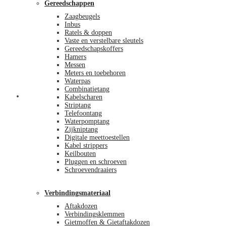
Gereedschappen
Zaagbeugels
Inbus
Ratels & doppen
Vaste en verstelbare sleutels
Gereedschapskoffers
Hamers
Messen
Meters en toebehoren
Waterpas
Combinatietang
Afrekenen
Kabelscharen
Striptang
Telefoontang
Waterpomptang
Zijkniptang
Digitale meettoestellen
Kabel strippers
Keilbouten
Pluggen en schroeven
Schroevendraaiers
Verbindingsmateriaal
Aftakdozen
Verbindingsklemmen
Gietmoffen & Gietaftakdozen