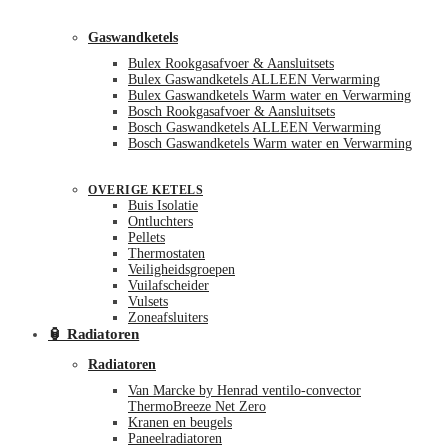
Gaswandketels
Bulex Rookgasafvoer & Aansluitsets
Bulex Gaswandketels ALLEEN Verwarming
Bulex Gaswandketels Warm water en Verwarming
Bosch Rookgasafvoer & Aansluitsets
Bosch Gaswandketels ALLEEN Verwarming
Bosch Gaswandketels Warm water en Verwarming
OVERIGE KETELS
Buis Isolatie
Ontluchters
Pellets
Thermostaten
Veiligheidsgroepen
Vuilafscheider
Vulsets
Zoneafsluiters
🏮 Radiatoren
Radiatoren
Van Marcke by Henrad ventilo-convector
ThermoBreeze Net Zero
Kranen en beugels
Paneelradiatoren