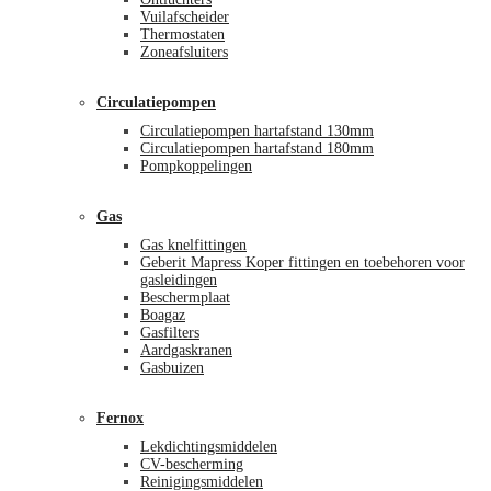
Vuilafscheider
Thermostaten
Zoneafsluiters
Circulatiepompen
Circulatiepompen hartafstand 130mm
Circulatiepompen hartafstand 180mm
Pompkoppelingen
Gas
Gas knelfittingen
Geberit Mapress Koper fittingen en toebehoren voor
gasleidingen
Beschermplaat
Boagaz
Gasfilters
Aardgaskranen
Gasbuizen
Fernox
Lekdichtingsmiddelen
CV-bescherming
Reinigingsmiddelen