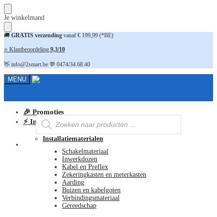
Skip
Skip
Je winkelmand
to
to
navigation
content
🚚
GRATIS verzending
vanaf € 199,99 (*BE)
⭐ Klantbeoordeling
9,3/10
👋 info@2smart.be 💬 0474/34.68.40
MENU
🎉 Promoties
Producten
⚡ Installatiematerialen
zoeken
Installatiematerialen
FAQ
Schakelmateriaal
Inwerkdozen
Kabel en Preflex
Zekeringkasten en meterkasten
Aarding
Buizen en kabelgoten
Verbindingsmateriaal
Gereedschap