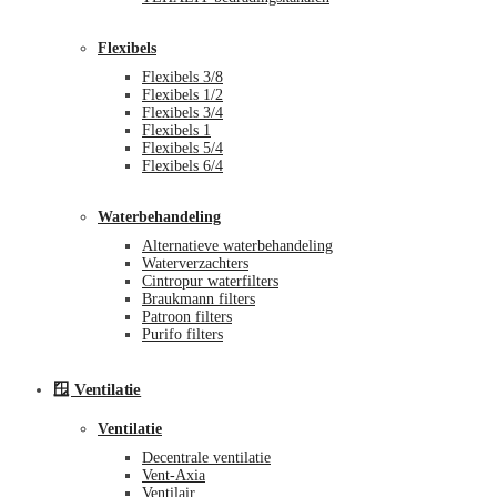
Flexibels
Flexibels 3/8
Flexibels 1/2
Flexibels 3/4
Flexibels 1
Flexibels 5/4
Flexibels 6/4
Waterbehandeling
Alternatieve waterbehandeling
Waterverzachters
Cintropur waterfilters
Braukmann filters
Patroon filters
Purifo filters
🪟 Ventilatie
Ventilatie
Decentrale ventilatie
Vent-Axia
Ventilair