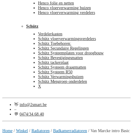
Henco folie en netten
Henco vloerverwarming buizen
Henco vloerverwarming verdelers
Schütz
Verdelerkasten
Schütz vloerverwarmingsverdelers
Schütz Toebehoren:
Schütz Secundaire Regelingen
Schütz Systeemplaten voor droogbouw
Schütz Bevestigingsmatten
Schütz tackerplaat
Schütz Systeem draagmatten
Schütz Systeem R50
Schütz Verwarmingsbuizen
Schütz Mengroep onderdelen
X
👋
info@2smart.be
–
💬
0474/34.68.40
€
0,00
0
Home
/
Winkel
/
Radiatoren
/
Badkamerradiatoren
/
Van Marcke intro Basic