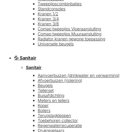
Tweepijpscombinbaties
Standconsoles
Kranen 1/2
Kranen 3/4
Kranen 3/8
Comap tweepijps Vloeraansluiting
Comap tweepijps Muuraansluiting
Radiator kranen gewone toepassing
Universele beugels
💦 Sanitair
Sanitair
Aanvoerbuizen (drinkwater en verwarming)
Afvoerbuizen (riolering)
Beugels
Tellerset
Buisafdichting
Meters en tellers
Koper
Boilers
Terugslagkleppen
Toebehoren collector
Regenwaterrecuperatie
Drukregelaars