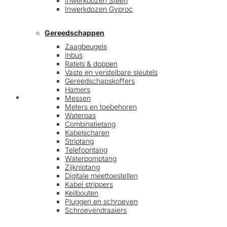
Inwerkdozen Steen
Inwerkdozen Gyproc
Gereedschappen
Zaagbeugels
Inbus
Ratels & doppen
Vaste en verstelbare sleutels
Gereedschapskoffers
Hamers
Afrekenen
Messen
Meters en toebehoren
Waterpas
Combinatietang
Kabelscharen
Striptang
Telefoontang
Waterpomptang
Zijkniptang
Digitale meettoestellen
Kabel strippers
Keilbouten
Pluggen en schroeven
Schroevendraaiers