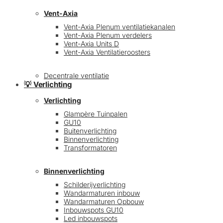
Vent-Axia
Vent-Axia Plenum ventilatiekanalen
Vent-Axia Plenum verdelers
Vent-Axia Units D
Vent-Axia Ventilatieroosters
Decentrale ventilatie
💡 Verlichting
Verlichting
Glampère Tuinpalen
GU10
Buitenverlichting
Binnenverlichting
Transformatoren
Binnenverlichting
Schilderijverlichting
Wandarmaturen inbouw
Wandarmaturen Opbouw
Inbouwspots GU10
Led inbouwspots