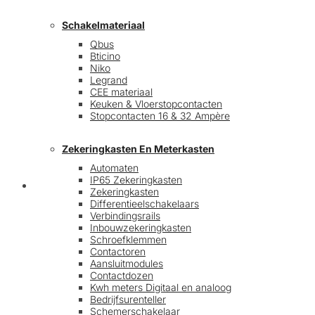
Schakelmateriaal
Qbus
Bticino
Niko
Legrand
CEE materiaal
Keuken & Vloerstopcontacten
Stopcontacten 16 & 32 Ampère
Zekeringkasten En Meterkasten
Automaten
IP65 Zekeringkasten
Blog
Zekeringkasten
Differentieelschakelaars
Verbindingsrails
Inbouwzekeringkasten
Schroefklemmen
Contactoren
Aansluitmodules
Contactdozen
Kwh meters Digitaal en analoog
Bedrijfsurenteller
Schemerschakelaar