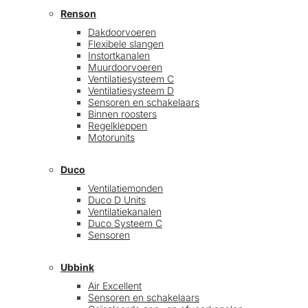
Renson
Dakdoorvoeren
Flexibele slangen
Instortkanalen
Muurdoorvoeren
Ventilatiesysteem C
Ventilatiesysteem D
Sensoren en schakelaars
Binnen roosters
Regelkleppen
Motorunits
Duco
Ventilatiemonden
Duco D Units
Ventilatiekanalen
Duco Systeem C
Sensoren
Ubbink
Air Excellent
Sensoren en schakelaars