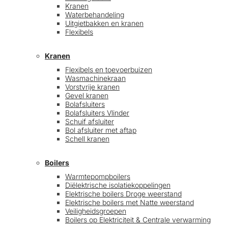
Kranen
Waterbehandeling
Uitgietbakken en kranen
Flexibels
Kranen
Flexibels en toevoerbuizen
Wasmachinekraan
Vorstvrije kranen
Gevel kranen
Bolafsluiters
Bolafsluiters Vlinder
Schuif afsluiter
Bol afsluiter met aftap
Schell kranen
Boilers
Warmtepompboilers
Diëlektrische isolatiekoppelingen
Elektrische boilers Droge weerstand
Elektrische boilers met Natte weerstand
Veiligheidsgroepen
Boilers op Elektriciteit & Centrale verwarming