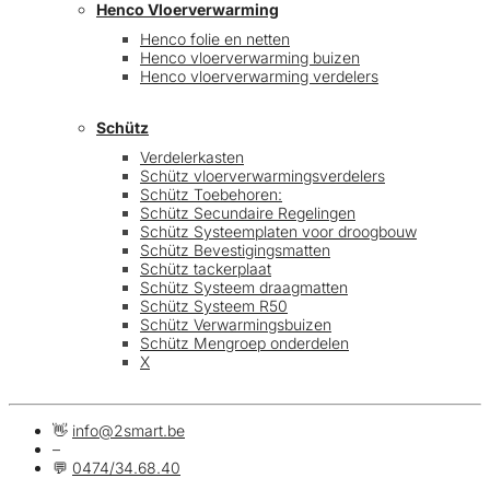
Henco Vloerverwarming
Henco folie en netten
Henco vloerverwarming buizen
Henco vloerverwarming verdelers
Schütz
Verdelerkasten
Schütz vloerverwarmingsverdelers
Schütz Toebehoren:
Schütz Secundaire Regelingen
Schütz Systeemplaten voor droogbouw
Schütz Bevestigingsmatten
Schütz tackerplaat
Schütz Systeem draagmatten
Schütz Systeem R50
Schütz Verwarmingsbuizen
Schütz Mengroep onderdelen
X
👋
info@2smart.be
–
💬
0474/34.68.40