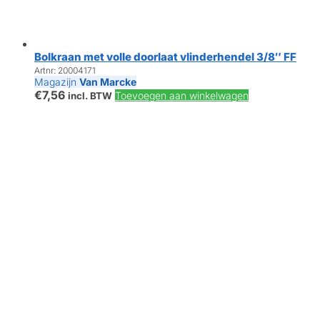
Bolkraan met volle doorlaat vlinderhendel 3/8″ FF
Artnr: 20004171
Magazijn
Van Marcke
€
7,56
Toevoegen aan winkelwagen
incl. BTW