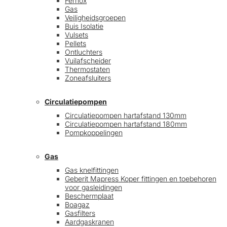
Fernox
Gas
Veiligheidsgroepen
Buis Isolatie
Vulsets
Pellets
Ontluchters
Vuilafscheider
Thermostaten
Zoneafsluiters
Circulatiepompen
Circulatiepompen hartafstand 130mm
Circulatiepompen hartafstand 180mm
Pompkoppelingen
Gas
Gas knelfittingen
Geberit Mapress Koper fittingen en toebehoren
voor gasleidingen
Beschermplaat
Boagaz
Gasfilters
Aardgaskranen