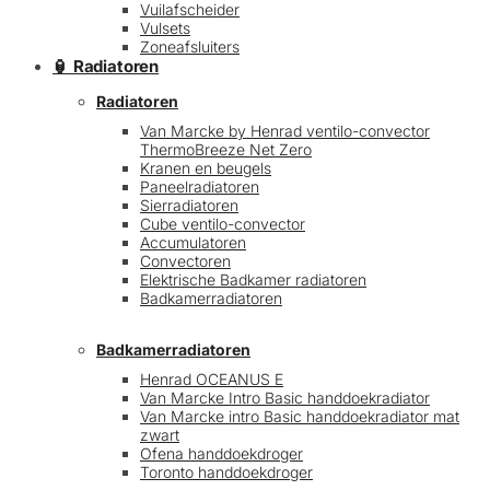
Vuilafscheider
Vulsets
Zoneafsluiters
🏮 Radiatoren
Radiatoren
Van Marcke by Henrad ventilo-convector
ThermoBreeze Net Zero
Kranen en beugels
Paneelradiatoren
Sierradiatoren
Cube ventilo-convector
Accumulatoren
Convectoren
Elektrische Badkamer radiatoren
Badkamerradiatoren
Badkamerradiatoren
Henrad OCEANUS E
Van Marcke Intro Basic handdoekradiator
Van Marcke intro Basic handdoekradiator mat
zwart
Ofena handdoekdroger
Toronto handdoekdroger