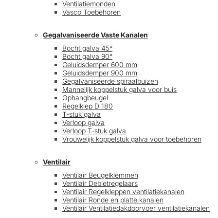
Ventilatiemonden
Vasco Toebehoren
Gegalvaniseerde Vaste Kanalen
Bocht galva 45°
Bocht galva 90°
Geluidsdemper 600 mm
Geluidsdemper 900 mm
Gegalvaniseerde spiraalbuizen
Mannelijk koppelstuk galva voor buis
Ophangbeugel
Regelklep D 180
T-stuk galva
Verloop galva
Verloop T-stuk galva
Vrouwelijk koppelstuk galva voor toebehoren
Ventilair
Ventilair Beugelklemmen
Ventilair Debietregelaars
Ventilair Regelkleppen ventilatiekanalen
Ventilair Ronde en platte kanalen
Ventilair Ventilatiedakdoorvoer ventilatiekanalen