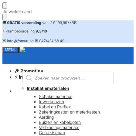
Skip
Skip
Je winkelmand
to
to
navigation
content
🚚
GRATIS verzending
vanaf € 199,99 (*BE)
⭐ Klantbeoordeling
9,3/10
👋 info@2smart.be 💬 0474/34.68.40
MENU
🎉 Promoties
Producten
⚡ Installatiematerialen
zoeken
Installatiematerialen
FAQ
Schakelmateriaal
Inwerkdozen
Kabel en Preflex
Zekeringkasten en meterkasten
Aarding
Buizen en kabelgoten
Verbindingsmateriaal
Gereedschap