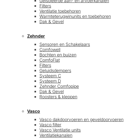
Geïsoleerde aan- en afvoerkanalen
Filters
Ventilatie toebehoren
Warmteterugwinunits en toebehoren
Dak & Gevel
Zehnder
Sensoren en Schakelaars
Comfowell
Bochten en buizen
ComfoFlat
Filters
Geluidsdempers
Systeem C
Systeem D
Zehnder Comfopipe
Dak & Gevel
Roosters & kleppen
Vasco
Vasco dakdoorvoeren en geveldoorvoeren
Vasco filter
Vasco Ventilatie units
Ventilatiekanalen