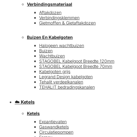
Verbindingsmateriaal
Aftakdozen
Verbindingsklemmen
Gietmoffen & Gietaftakdozen
Buizen En Kabelgoten
Halogeen wachtbuizen
Buizen
€
0,00
0
Wachtbuizen
STAGOBEL Kabelgoot Breedte 120mm
STAGOBEL Kabelgoot Breedte 70mm
Kabelgoten grijs
Legrand Design kabelgoten
Tehalit verdeelkanalen
TEHALIT bedradingskanalen
☁️ Ketels
Ketels
Expantievaten
Gaswandketels
Circulatiepompen