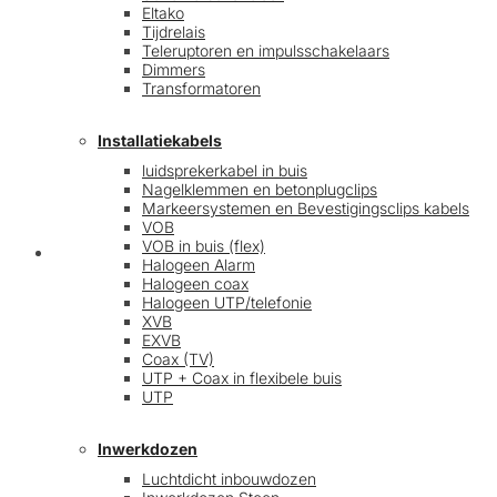
Eltako
Tijdrelais
Teleruptoren en impulsschakelaars
Dimmers
Transformatoren
Installatiekabels
luidsprekerkabel in buis
Nagelklemmen en betonplugclips
Markeersystemen en Bevestigingsclips kabels
VOB
VOB in buis (flex)
Mijn account
Halogeen Alarm
Halogeen coax
Halogeen UTP/telefonie
XVB
EXVB
Coax (TV)
UTP + Coax in flexibele buis
UTP
Inwerkdozen
Luchtdicht inbouwdozen