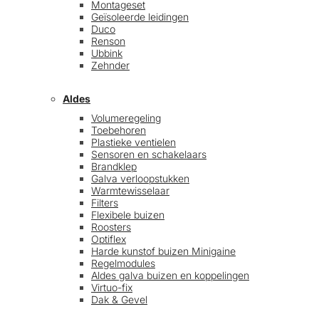
Montageset
Geïsoleerde leidingen
Duco
Renson
Ubbink
Zehnder
Aldes
Volumeregeling
Toebehoren
Plastieke ventielen
Sensoren en schakelaars
Brandklep
Galva verloopstukken
Warmtewisselaar
Filters
Flexibele buizen
Roosters
Optiflex
Harde kunstof buizen Minigaine
Regelmodules
Aldes galva buizen en koppelingen
Virtuo-fix
Dak & Gevel