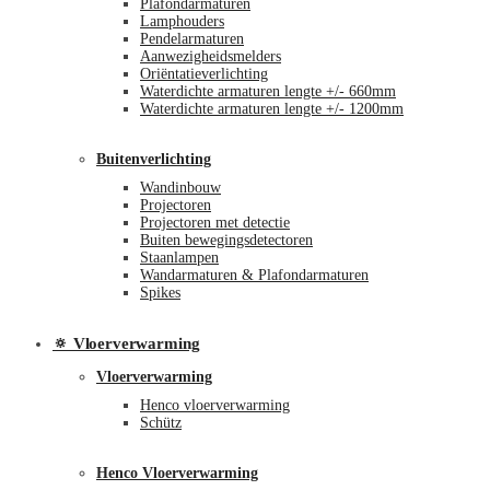
Plafondarmaturen
Lamphouders
Pendelarmaturen
Aanwezigheidsmelders
Oriëntatieverlichting
Waterdichte armaturen lengte +/- 660mm
Waterdichte armaturen lengte +/- 1200mm
Buitenverlichting
Wandinbouw
Projectoren
Projectoren met detectie
Buiten bewegingsdetectoren
Staanlampen
Wandarmaturen & Plafondarmaturen
Spikes
🔅 Vloerverwarming
Vloerverwarming
Henco vloerverwarming
Schütz
Henco Vloerverwarming