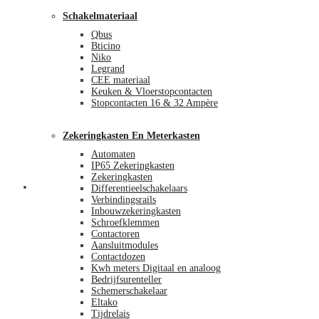
Schakelmateriaal
Qbus
Bticino
Niko
Legrand
CEE materiaal
Keuken & Vloerstopcontacten
Stopcontacten 16 & 32 Ampère
Zekeringkasten En Meterkasten
Automaten
IP65 Zekeringkasten
Zekeringkasten
Blog
Differentieelschakelaars
Verbindingsrails
Inbouwzekeringkasten
Schroefklemmen
Contactoren
Aansluitmodules
Contactdozen
Kwh meters Digitaal en analoog
Bedrijfsurenteller
Schemerschakelaar
Eltako
Tijdrelais