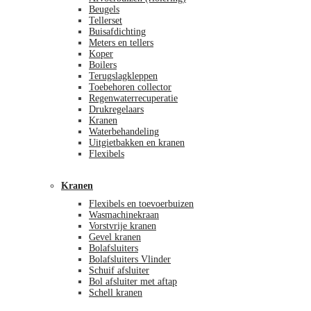
Beugels
Tellerset
Buisafdichting
Meters en tellers
Koper
Boilers
Terugslagkleppen
Toebehoren collector
Regenwaterrecuperatie
Drukregelaars
Kranen
Waterbehandeling
Uitgietbakken en kranen
Flexibels
Kranen
Flexibels en toevoerbuizen
Wasmachinekraan
Vorstvrije kranen
Gevel kranen
Bolafsluiters
Bolafsluiters Vlinder
Schuif afsluiter
Bol afsluiter met aftap
Schell kranen