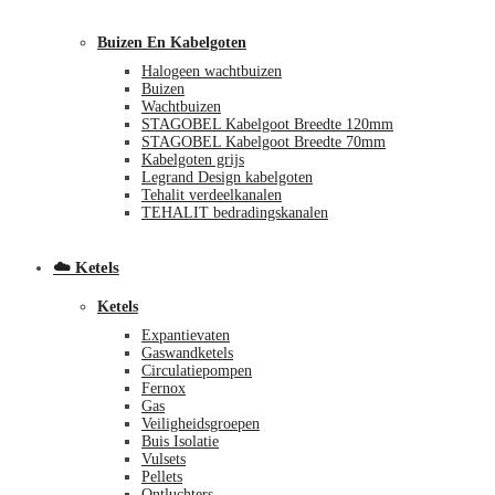
Buizen En Kabelgoten
Halogeen wachtbuizen
Buizen
Wachtbuizen
STAGOBEL Kabelgoot Breedte 120mm
STAGOBEL Kabelgoot Breedte 70mm
Kabelgoten grijs
Legrand Design kabelgoten
€
0,00
0
Tehalit verdeelkanalen
TEHALIT bedradingskanalen
☁️ Ketels
Ketels
Expantievaten
Gaswandketels
Circulatiepompen
Fernox
Gas
Veiligheidsgroepen
Buis Isolatie
Vulsets
Pellets
Ontluchters