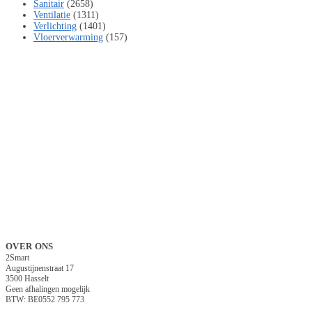
Sanitair
(2658)
Ventilatie
(1311)
Verlichting
(1401)
Vloerverwarming
(157)
OVER ONS
2Smart
Augustijnenstraat 17
3500 Hasselt
Geen afhalingen mogelijk
BTW: BE0552 795 773