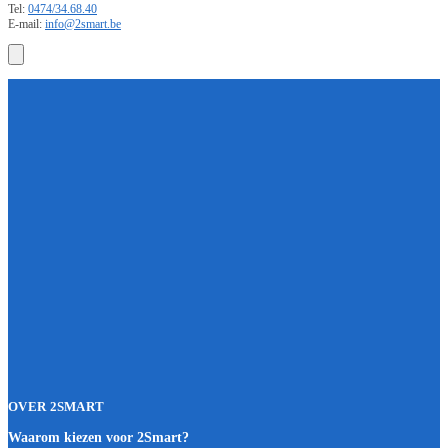
Tel:
0474/34.68.40
E-mail:
info@2smart.be
OVER 2SMART
Waarom kiezen voor 2Smart?