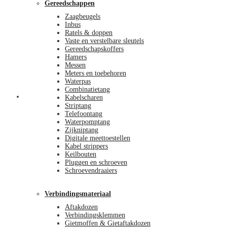
Gereedschappen
Zaagbeugels
Inbus
Ratels & doppen
Vaste en verstelbare sleutels
Gereedschapskoffers
Hamers
Messen
Meters en toebehoren
Waterpas
Combinatietang
Afrekenen
Kabelscharen
Striptang
Telefoontang
Waterpomptang
Zijkniptang
Digitale meettoestellen
Kabel strippers
Keilbouten
Pluggen en schroeven
Schroevendraaiers
Verbindingsmateriaal
Aftakdozen
Verbindingsklemmen
Gietmoffen & Gietaftakdozen