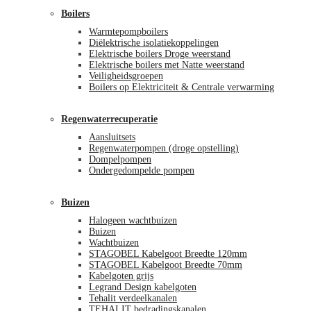
Boilers
Warmtepompboilers
Diëlektrische isolatiekoppelingen
Elektrische boilers Droge weerstand
Elektrische boilers met Natte weerstand
Veiligheidsgroepen
Boilers op Elektriciteit & Centrale verwarming
Regenwaterrecuperatie
Aansluitsets
Regenwaterpompen (droge opstelling)
Dompelpompen
Ondergedompelde pompen
Buizen
Halogeen wachtbuizen
Buizen
Wachtbuizen
STAGOBEL Kabelgoot Breedte 120mm
STAGOBEL Kabelgoot Breedte 70mm
Kabelgoten grijs
Legrand Design kabelgoten
Tehalit verdeelkanalen
TEHALIT bedradingskanalen