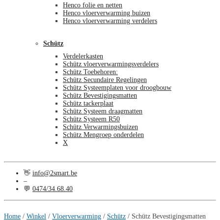
Henco folie en netten
Henco vloerverwarming buizen
Henco vloerverwarming verdelers
Schütz
Verdelerkasten
Schütz vloerverwarmingsverdelers
Schütz Toebehoren:
Schütz Secundaire Regelingen
Schütz Systeemplaten voor droogbouw
Schütz Bevestigingsmatten
Schütz tackerplaat
Schütz Systeem draagmatten
Schütz Systeem R50
Schütz Verwarmingsbuizen
Schütz Mengroep onderdelen
X
👋
info@2smart.be
–
💬
0474/34.68.40
€
0,00
0
Home
/
Winkel
/
Vloerverwarming
/
Schütz
/
Schütz Bevestigingsmatten