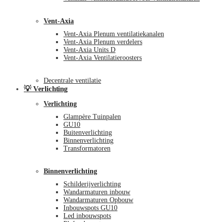
Vent-Axia
Vent-Axia Plenum ventilatiekanalen
Vent-Axia Plenum verdelers
Vent-Axia Units D
Vent-Axia Ventilatieroosters
Decentrale ventilatie
💡 Verlichting
Verlichting
Glampère Tuinpalen
GU10
Buitenverlichting
Binnenverlichting
Transformatoren
Binnenverlichting
Schilderijverlichting
Wandarmaturen inbouw
Wandarmaturen Opbouw
Inbouwspots GU10
Led inbouwspots