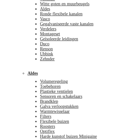
Witte goten en muurbeugels
Aldes
Ronde flexibele kanalen
Vasco
Gegalvaniseerde vaste kanalen
Verdelers
Montageset
Geïsoleerde leidingen
Duco
Renson
Ubbink
Zehnder
Aldes
Volumeregeling
Toebehoren
Plastieke ventielen
Sensoren en schakelaars
Brandklep
Galva verloopstukken
Warmtewisselaar
Filters
Flexibele buizen
Roosters
Optiflex
Harde kunstof buizen Minigaine