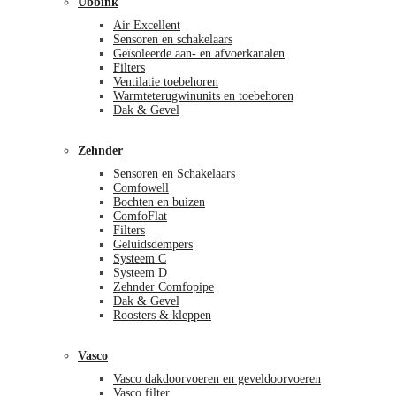
Ubbink
Air Excellent
Sensoren en schakelaars
Geïsoleerde aan- en afvoerkanalen
Filters
Ventilatie toebehoren
Warmteterugwinunits en toebehoren
Dak & Gevel
Zehnder
Sensoren en Schakelaars
Comfowell
Bochten en buizen
ComfoFlat
Filters
Geluidsdempers
Systeem C
Systeem D
Zehnder Comfopipe
Dak & Gevel
Roosters & kleppen
Vasco
Vasco dakdoorvoeren en geveldoorvoeren
Vasco filter