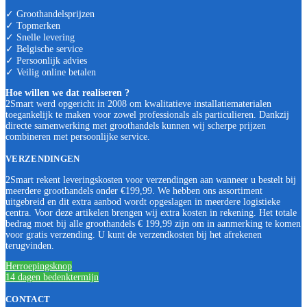
✓ Groothandelsprijzen
✓ Topmerken
✓ Snelle levering
✓ Belgische service
✓ Persoonlijk advies
✓ Veilig online betalen
Hoe willen we dat realiseren ?
2Smart werd opgericht in 2008 om kwalitatieve installatiematerialen
toegankelijk te maken voor zowel professionals als particulieren. Dankzij
directe samenwerking met groothandels kunnen wij scherpe prijzen
combineren met persoonlijke service.
VERZENDINGEN
2Smart rekent leveringskosten voor verzendingen aan wanneer u bestelt bij
meerdere groothandels onder €199,99. We hebben ons assortiment
uitgebreid en dit extra aanbod wordt opgeslagen in meerdere logistieke
centra. Voor deze artikelen brengen wij extra kosten in rekening. Het totale
bedrag moet bij alle groothandels € 199,99 zijn om in aanmerking te komen
voor gratis verzending. U kunt de verzendkosten bij het afrekenen
terugvinden.
Herroepingsknop
14 dagen bedenktermijn
CONTACT