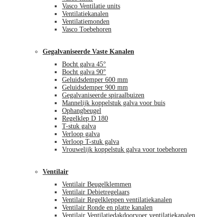
Vasco Ventilatie units
Ventilatiekanalen
Ventilatiemonden
Vasco Toebehoren
Gegalvaniseerde Vaste Kanalen
Bocht galva 45°
Bocht galva 90°
Geluidsdemper 600 mm
Geluidsdemper 900 mm
Gegalvaniseerde spiraalbuizen
Mannelijk koppelstuk galva voor buis
Ophangbeugel
Regelklep D 180
T-stuk galva
Verloop galva
Verloop T-stuk galva
Vrouwelijk koppelstuk galva voor toebehoren
Ventilair
Ventilair Beugelklemmen
Ventilair Debietregelaars
Ventilair Regelkleppen ventilatiekanalen
Ventilair Ronde en platte kanalen
Ventilair Ventilatiedakdoorvoer ventilatiekanalen