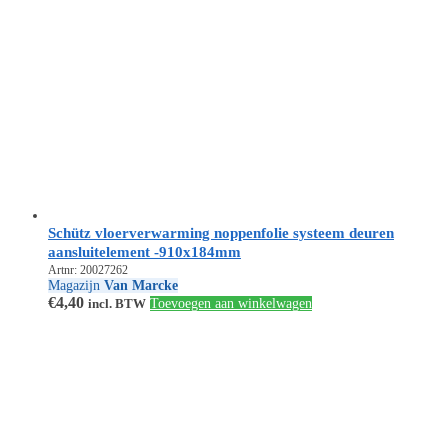
Schütz vloerverwarming noppenfolie systeem deuren
aansluitelement -910x184mm
Artnr: 20027262
Magazijn
Van Marcke
€
4,40
incl. BTW
Toevoegen aan winkelwagen