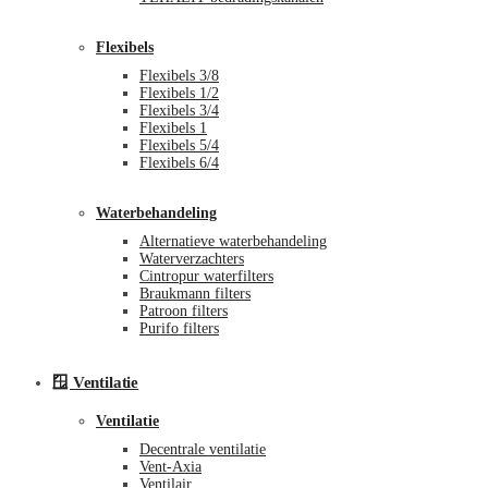
Flexibels
Flexibels 3/8
Flexibels 1/2
Flexibels 3/4
Flexibels 1
Flexibels 5/4
Flexibels 6/4
Waterbehandeling
Alternatieve waterbehandeling
Waterverzachters
Cintropur waterfilters
Braukmann filters
Patroon filters
Purifo filters
🪟 Ventilatie
Ventilatie
Decentrale ventilatie
Vent-Axia
Ventilair