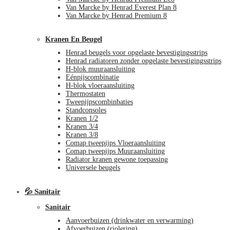
Van Marcke by Henrad Everest Plan 8
Van Marcke by Henrad Premium 8
Kranen En Beugel
Henrad beugels voor opgelaste bevestigingsstrips
Henrad radiatoren zonder opgelaste bevestigingsstrips
H-blok muuraansluiting
Eénpijscombinatie
H-blok vloeraansluiting
Thermostaten
Tweepijpscombinbaties
Standconsoles
Kranen 1/2
Kranen 3/4
Kranen 3/8
Comap tweepijps Vloeraansluiting
Comap tweepijps Muuraansluiting
Radiator kranen gewone toepassing
Universele beugels
💦 Sanitair
Sanitair
Aanvoerbuizen (drinkwater en verwarming)
Afvoerbuizen (riolering)