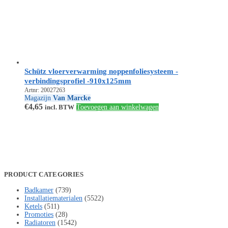
Schütz vloerverwarming noppenfoliesysteem -
verbindingsprofiel -910x125mm
Artnr: 20027263
Magazijn
Van Marcke
€
4,65
incl. BTW
Toevoegen aan winkelwagen
PRODUCT CATEGORIES
Badkamer
(739)
Installatiematerialen
(5522)
Ketels
(511)
Promoties
(28)
Radiatoren
(1542)