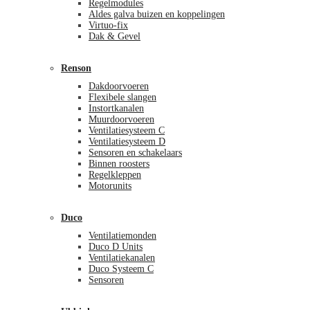
Regelmodules
Aldes galva buizen en koppelingen
Virtuo-fix
Dak & Gevel
Renson
Dakdoorvoeren
Flexibele slangen
Instortkanalen
Muurdoorvoeren
Ventilatiesysteem C
Ventilatiesysteem D
Sensoren en schakelaars
Binnen roosters
Regelkleppen
Motorunits
Duco
Ventilatiemonden
Duco D Units
Ventilatiekanalen
Duco Systeem C
Sensoren