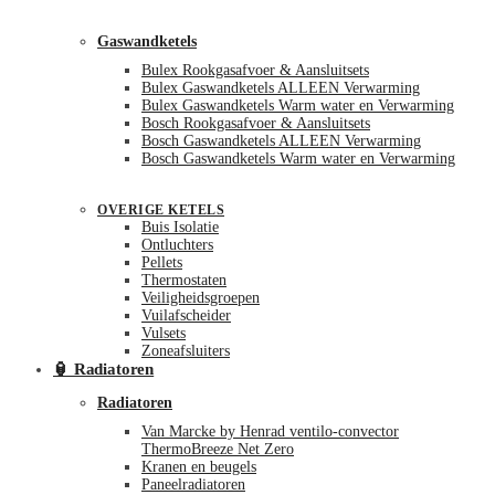
Gaswandketels
Bulex Rookgasafvoer & Aansluitsets
Bulex Gaswandketels ALLEEN Verwarming
Bulex Gaswandketels Warm water en Verwarming
Bosch Rookgasafvoer & Aansluitsets
Bosch Gaswandketels ALLEEN Verwarming
Bosch Gaswandketels Warm water en Verwarming
OVERIGE KETELS
Buis Isolatie
Ontluchters
Pellets
Thermostaten
Veiligheidsgroepen
Vuilafscheider
Vulsets
Zoneafsluiters
🏮 Radiatoren
Radiatoren
Van Marcke by Henrad ventilo-convector
ThermoBreeze Net Zero
Kranen en beugels
Paneelradiatoren