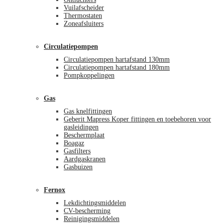
Vuilafscheider
Thermostaten
Zoneafsluiters
Circulatiepompen
Circulatiepompen hartafstand 130mm
Circulatiepompen hartafstand 180mm
Pompkoppelingen
Gas
Gas knelfittingen
Geberit Mapress Koper fittingen en toebehoren voor
gasleidingen
Beschermplaat
Boagaz
Gasfilters
Aardgaskranen
Gasbuizen
Fernox
Lekdichtingsmiddelen
CV-bescherming
Reinigingsmiddelen