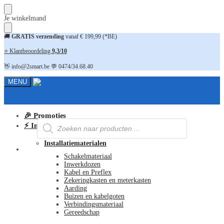
Skip
Skip
Je winkelmand
to
to
navigation
content
🚚
GRATIS verzending
vanaf € 199,99 (*BE)
⭐ Klantbeoordeling
9,3/10
👋 info@2smart.be 💬 0474/34.68.40
MENU
🎉 Promoties
Producten
⚡ Installatiematerialen
zoeken
Installatiematerialen
FAQ
Schakelmateriaal
Inwerkdozen
Kabel en Preflex
Zekeringkasten en meterkasten
Aarding
Buizen en kabelgoten
Verbindingsmateriaal
Gereedschap