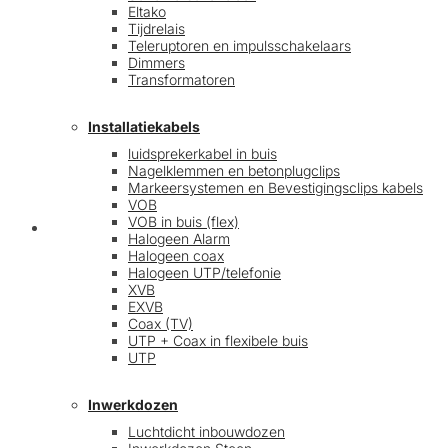
Eltako
Tijdrelais
Teleruptoren en impulsschakelaars
Dimmers
Transformatoren
Installatiekabels
luidsprekerkabel in buis
Nagelklemmen en betonplugclips
Markeersystemen en Bevestigingsclips kabels
VOB
VOB in buis (flex)
Mijn account
Halogeen Alarm
Halogeen coax
Halogeen UTP/telefonie
XVB
EXVB
Coax (TV)
UTP + Coax in flexibele buis
UTP
Inwerkdozen
Luchtdicht inbouwdozen