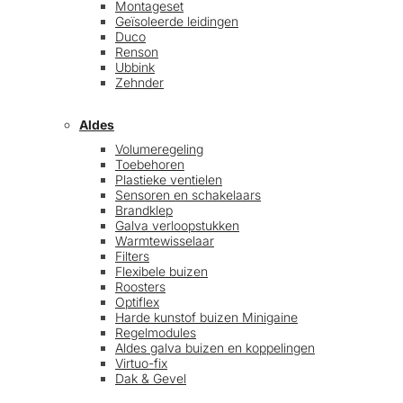
Montageset
Geïsoleerde leidingen
Duco
Renson
Ubbink
Zehnder
Aldes
Volumeregeling
Toebehoren
Plastieke ventielen
Sensoren en schakelaars
Brandklep
Galva verloopstukken
Warmtewisselaar
Filters
Flexibele buizen
Roosters
Optiflex
Harde kunstof buizen Minigaine
Regelmodules
Aldes galva buizen en koppelingen
Virtuo-fix
Dak & Gevel