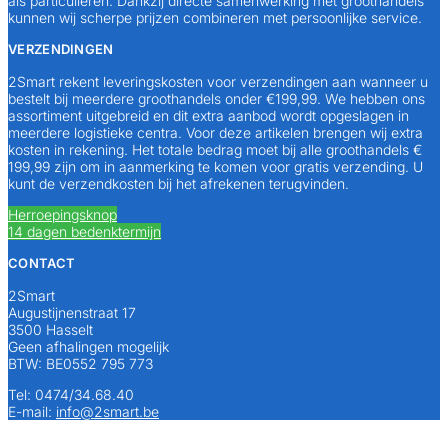
als particulieren. Dankzij directe samenwerking met groothandels
kunnen wij scherpe prijzen combineren met persoonlijke service.
VERZENDINGEN
2Smart rekent leveringskosten voor verzendingen aan wanneer u
bestelt bij meerdere groothandels onder €199,99. We hebben ons
assortiment uitgebreid en dit extra aanbod wordt opgeslagen in
meerdere logistieke centra. Voor deze artikelen brengen wij extra
kosten in rekening. Het totale bedrag moet bij alle groothandels €
199,99 zijn om in aanmerking te komen voor gratis verzending. U
kunt de verzendkosten bij het afrekenen terugvinden.
Herroepingsknop
14 dagen bedenktermijn
CONTACT
2Smart
Augustijnenstraat 17
3500 Hasselt
Geen afhalingen mogelijk
BTW: BE0552 795 773
Tel: 0474/34.68.40
E-mail:
info@2smart.be