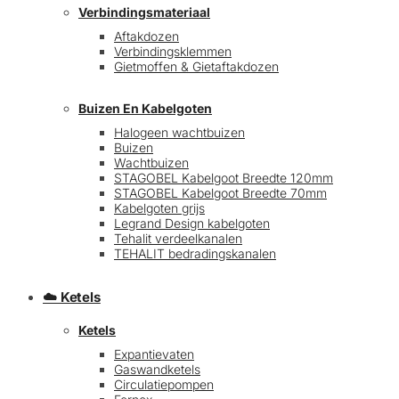
Verbindingsmateriaal
Aftakdozen
Verbindingsklemmen
Gietmoffen & Gietaftakdozen
Buizen En Kabelgoten
Halogeen wachtbuizen
Buizen
€
0,00
0
Wachtbuizen
STAGOBEL Kabelgoot Breedte 120mm
STAGOBEL Kabelgoot Breedte 70mm
Kabelgoten grijs
Legrand Design kabelgoten
Tehalit verdeelkanalen
TEHALIT bedradingskanalen
☁️ Ketels
Ketels
Expantievaten
Gaswandketels
Circulatiepompen