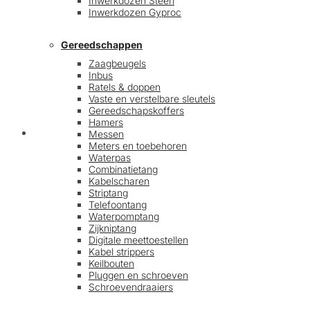
Inwerkdozen Steen
Inwerkdozen Gyproc
Gereedschappen
Zaagbeugels
Inbus
Ratels & doppen
Vaste en verstelbare sleutels
Gereedschapskoffers
Hamers
Afrekenen
Messen
Meters en toebehoren
Waterpas
Combinatietang
Kabelscharen
Striptang
Telefoontang
Waterpomptang
Zijkniptang
Digitale meettoestellen
Kabel strippers
Keilbouten
Pluggen en schroeven
Schroevendraaiers