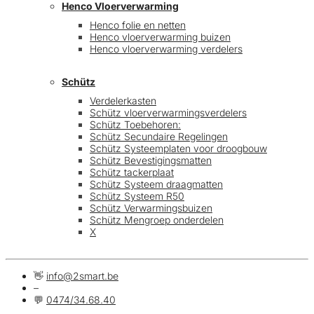
Henco Vloerverwarming
Henco folie en netten
Henco vloerverwarming buizen
Henco vloerverwarming verdelers
Schütz
Verdelerkasten
Schütz vloerverwarmingsverdelers
Schütz Toebehoren:
Schütz Secundaire Regelingen
Schütz Systeemplaten voor droogbouw
Schütz Bevestigingsmatten
Schütz tackerplaat
Schütz Systeem draagmatten
Schütz Systeem R50
Schütz Verwarmingsbuizen
Schütz Mengroep onderdelen
X
👋
info@2smart.be
–
💬
0474/34.68.40