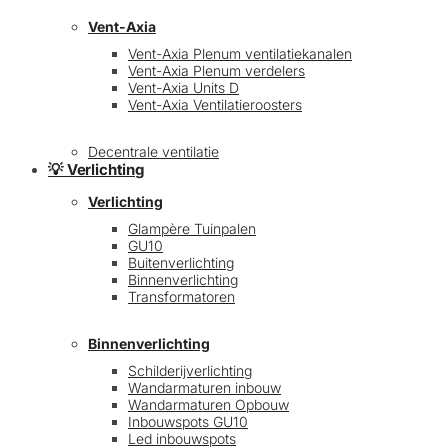
Vent-Axia
Vent-Axia Plenum ventilatiekanalen
Vent-Axia Plenum verdelers
Vent-Axia Units D
Vent-Axia Ventilatieroosters
Decentrale ventilatie
💡 Verlichting
Verlichting
Glampère Tuinpalen
GU10
Buitenverlichting
Binnenverlichting
Transformatoren
Binnenverlichting
Schilderijverlichting
Wandarmaturen inbouw
Wandarmaturen Opbouw
Inbouwspots GU10
Led inbouwspots