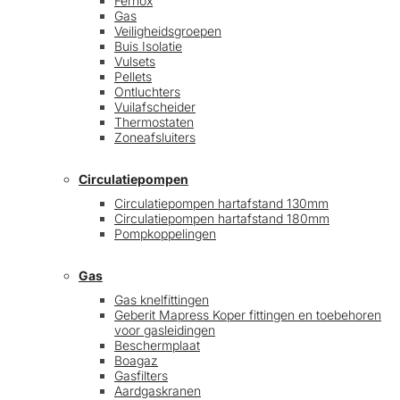
Fernox
Gas
Veiligheidsgroepen
Buis Isolatie
Vulsets
Pellets
Ontluchters
Vuilafscheider
Thermostaten
Zoneafsluiters
Circulatiepompen
Circulatiepompen hartafstand 130mm
Circulatiepompen hartafstand 180mm
Pompkoppelingen
Gas
Gas knelfittingen
Geberit Mapress Koper fittingen en toebehoren
voor gasleidingen
Beschermplaat
Boagaz
Gasfilters
Aardgaskranen