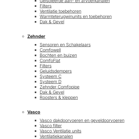
Geïsoleerde aan- en afvoerkanalen
Filters
Ventilatie toebehoren
Warmteterugwinunits en toebehoren
Dak & Gevel
Zehnder
Sensoren en Schakelaars
Comfowell
Bochten en buizen
ComfoFlat
Filters
Geluidsdempers
Systeem C
Systeem D
Zehnder Comfopipe
Dak & Gevel
Roosters & kleppen
Vasco
Vasco dakdoorvoeren en geveldoorvoeren
Vasco filter
Vasco Ventilatie units
Ventilatiekanalen