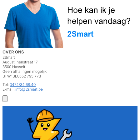
OVER ONS
2Smart
Augustijnenstraat 17
3500 Hasselt
Geen afhalingen mogelijk
BTW: BE0552 795 773
Tel:
0474/34.68.40
E-mail:
info@2smart.be