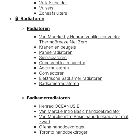
Vuilafscheider
Vulsets
Zoneafsluiters
🏮 Radiatoren
Radiatoren
Van Marcke by Henrad ventilo-convector
ThermoBreeze Net Zero
Kranen en beugels
Paneelradiatoren
Sierradiatoren
Cube ventilo-convector
Accumulatoren
Convectoren
Elektrische Badkamer radiatoren
Badkamerradiatoren
Badkamerradiatoren
Henrad OCEANUS E
Van Marcke Intro Basic handdoekradiator
Van Marcke intro Basic handdoekradiator mat
zwart
Ofena handdoekdroger
Toronto handdoekdroger