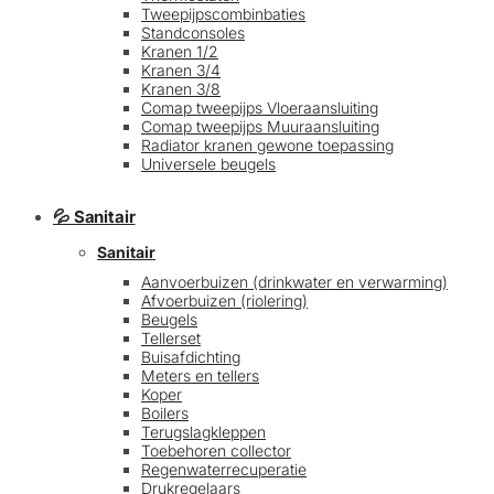
Tweepijpscombinbaties
Standconsoles
Kranen 1/2
Kranen 3/4
Kranen 3/8
Comap tweepijps Vloeraansluiting
Comap tweepijps Muuraansluiting
Radiator kranen gewone toepassing
Universele beugels
💦 Sanitair
Sanitair
Aanvoerbuizen (drinkwater en verwarming)
Afvoerbuizen (riolering)
Beugels
Tellerset
Buisafdichting
Meters en tellers
Koper
Boilers
Terugslagkleppen
Toebehoren collector
Regenwaterrecuperatie
Drukregelaars