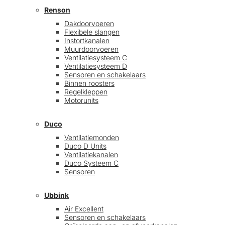
Renson
Dakdoorvoeren
Flexibele slangen
Instortkanalen
Muurdoorvoeren
Ventilatiesysteem C
Ventilatiesysteem D
Sensoren en schakelaars
Binnen roosters
Regelkleppen
Motorunits
Duco
Ventilatiemonden
Duco D Units
Ventilatiekanalen
Duco Systeem C
Sensoren
Ubbink
Air Excellent
Sensoren en schakelaars