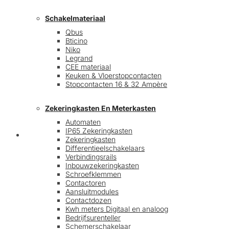
Schakelmateriaal
Qbus
Bticino
Niko
Legrand
CEE materiaal
Keuken & Vloerstopcontacten
Stopcontacten 16 & 32 Ampère
Zekeringkasten En Meterkasten
Automaten
IP65 Zekeringkasten
Blog
Zekeringkasten
Differentieelschakelaars
Verbindingsrails
Inbouwzekeringkasten
Schroefklemmen
Contactoren
Aansluitmodules
Contactdozen
Kwh meters Digitaal en analoog
Bedrijfsurenteller
Schemerschakelaar