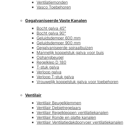
Ventilatiemonden
Vasco Toebehoren
Gegalvaniseerde Vaste Kanalen
Bocht galva 45°
Bocht galva 90°
Geluidsdemper 600 mm
Geluidsdemper 900 mm
Gegalvaniseerde spiraalbuizen
Mannelijk koppelstuk galva voor buis
Ophangbeugel
Regelklep D 180
T-stuk galva
Verloop galva
Verloop T-stuk galva
Vrouwelijk koppelstuk galva voor toebehoren
Ventilair
Ventilair Beugelklemmen
Ventilair Debietregelaars
Ventilair Regelkleppen ventilatiekanalen
Ventilair Ronde en platte kanalen
Ventilair Ventilatiedakdoorvoer ventilatiekanalen