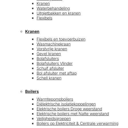
Kranen
Waterbehandeling
Uitgietbakken en kranen
Flexibels
Kranen
Flexibels en toevoerbuizen
Wasmachinekraan
Vorstvrije kranen
Gevel kranen
Bolafsluiters
Bolafsluiters Vlinder
Schuif afsluiter
Bol afsluiter met aftap
Schell kranen
Boilers
Warmtepompboilers
Diëlektrische isolatiekoppelingen
Elektrische boilers Droge weerstand
Elektrische boilers met Natte weerstand
Veiligheidsgroepen
Boilers op Elektriciteit & Centrale verwarming