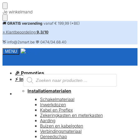
Skip
Skip
Je winkelmand
to
to
navigation
content
🚚
GRATIS verzending
vanaf € 199,99 (*BE)
⭐ Klantbeoordeling
9,3/10
👋 info@2smart.be 💬 0474/34.68.40
MENU
🎉 Promoties
Producten
⚡ Installatiematerialen
zoeken
Installatiematerialen
FAQ
Schakelmateriaal
Inwerkdozen
Kabel en Preflex
Zekeringkasten en meterkasten
Aarding
Buizen en kabelgoten
Verbindingsmateriaal
Gereedschap