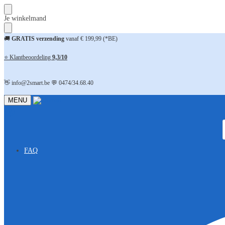
Skip
Skip
Je winkelmand
to
to
navigation
content
🚚
GRATIS verzending
vanaf € 199,99 (*BE)
⭐ Klantbeoordeling
9,3/10
👋 info@2smart.be 💬 0474/34.68.40
MENU
FAQ