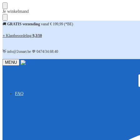
Skip
Skip
Je winkelmand
to
to
navigation
content
🚚
GRATIS verzending
vanaf € 199,99 (*BE)
⭐ Klantbeoordeling
9,3/10
👋 info@2smart.be 💬 0474/34.68.40
MENU
FAQ