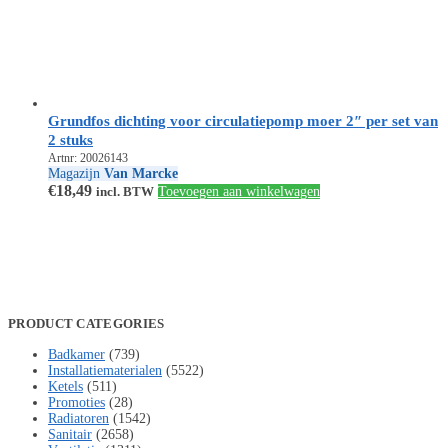
Grundfos dichting voor circulatiepomp moer 2″ per set van
2 stuks
Artnr: 20026143
Magazijn
Van Marcke
€
18,49
incl. BTW
Toevoegen aan winkelwagen
PRODUCT CATEGORIES
Badkamer
(739)
Installatiematerialen
(5522)
Ketels
(511)
Promoties
(28)
Radiatoren
(1542)
Sanitair
(2658)