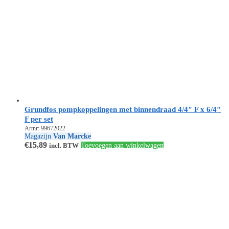
Grundfos pompkoppelingen met binnendraad 4/4″ F x 6/4″
F per set
Artnr: 99672022
Magazijn
Van Marcke
€
15,89
incl. BTW
Toevoegen aan winkelwagen