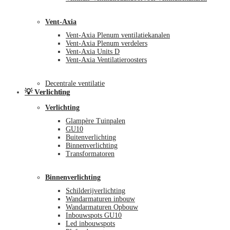
Vent-Axia
Vent-Axia Plenum ventilatiekanalen
Vent-Axia Plenum verdelers
Vent-Axia Units D
Vent-Axia Ventilatieroosters
Decentrale ventilatie
💡 Verlichting
Verlichting
Glampère Tuinpalen
GU10
Buitenverlichting
Binnenverlichting
Transformatoren
Binnenverlichting
Schilderijverlichting
Wandarmaturen inbouw
Wandarmaturen Opbouw
Inbouwspots GU10
Led inbouwspots