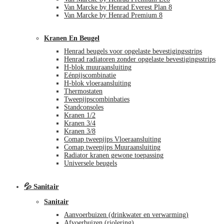
Van Marcke by Henrad Everest Plan 8
Van Marcke by Henrad Premium 8
Kranen En Beugel
Henrad beugels voor opgelaste bevestigingsstrips
Henrad radiatoren zonder opgelaste bevestigingsstrips
H-blok muuraansluiting
Eénpijscombinatie
H-blok vloeraansluiting
Thermostaten
Tweepijpscombinbaties
Standconsoles
Kranen 1/2
Kranen 3/4
Kranen 3/8
Comap tweepijps Vloeraansluiting
Comap tweepijps Muuraansluiting
Radiator kranen gewone toepassing
Universele beugels
💦 Sanitair
Sanitair
Aanvoerbuizen (drinkwater en verwarming)
Afvoerbuizen (riolering)