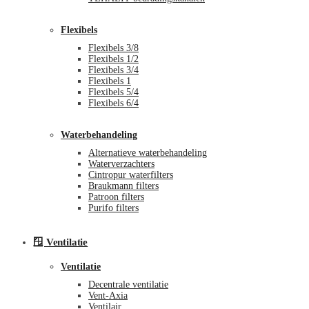
Flexibels
Flexibels 3/8
Flexibels 1/2
Flexibels 3/4
Flexibels 1
Flexibels 5/4
Flexibels 6/4
Waterbehandeling
Alternatieve waterbehandeling
Waterverzachters
Cintropur waterfilters
Braukmann filters
Patroon filters
Purifo filters
🪟 Ventilatie
Ventilatie
Decentrale ventilatie
Vent-Axia
Ventilair