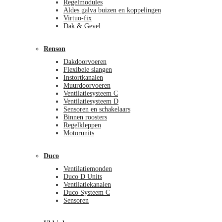
Regelmodules
Aldes galva buizen en koppelingen
Virtuo-fix
Dak & Gevel
Renson
Dakdoorvoeren
Flexibele slangen
Instortkanalen
Muurdoorvoeren
Ventilatiesysteem C
Ventilatiesysteem D
Sensoren en schakelaars
Binnen roosters
Regelkleppen
Motorunits
Duco
Ventilatiemonden
Duco D Units
Ventilatiekanalen
Duco Systeem C
Sensoren