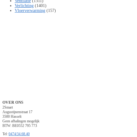
Ventilatie
(1311)
Verlichting
(1401)
Vloerverwarming
(157)
OVER ONS
2Smart
Augustijnenstraat 17
3500 Hasselt
Geen afhalingen mogelijk
BTW: BE0552 795 773
Tel:
0474/34.68.40