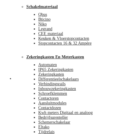
Schakelmateriaal
Qbus
Bticino
Niko
Legrand
CEE materiaal
Keuken & Vloerstopcontacten
Stopcontacten 16 & 32 Ampère
Zekeringkasten En Meterkasten
Automaten
IP65 Zekeringkasten
Zekeringkasten
Blog
Differentieelschakelaars
Verbindingsrails
Inbouwzekeringkasten
Schroefklemmen
Contactoren
Aansluitmodules
Contactdozen
Kwh meters Digitaal en analoog
Bedrijfsurenteller
Schemerschakelaar
Eltako
Tijdrelais