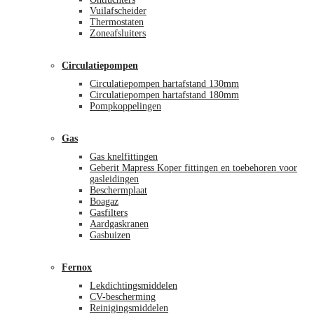
Vuilafscheider
Thermostaten
Zoneafsluiters
Circulatiepompen
Circulatiepompen hartafstand 130mm
Circulatiepompen hartafstand 180mm
Pompkoppelingen
Gas
Gas knelfittingen
Geberit Mapress Koper fittingen en toebehoren voor
gasleidingen
Beschermplaat
Boagaz
Gasfilters
Aardgaskranen
Gasbuizen
Fernox
Lekdichtingsmiddelen
CV-bescherming
Reinigingsmiddelen