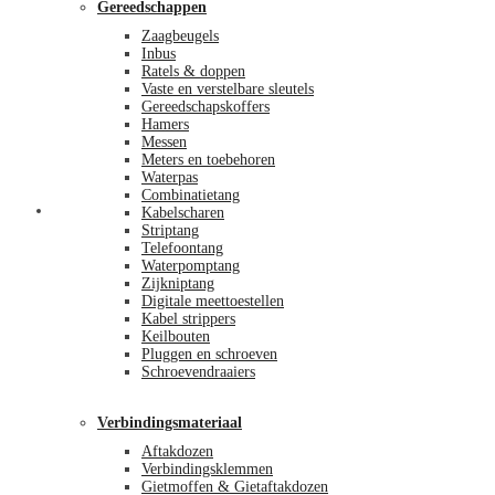
Gereedschappen
Zaagbeugels
Inbus
Ratels & doppen
Vaste en verstelbare sleutels
Gereedschapskoffers
Hamers
Messen
Meters en toebehoren
Waterpas
Combinatietang
Afrekenen
Kabelscharen
Striptang
Telefoontang
Waterpomptang
Zijkniptang
Digitale meettoestellen
Kabel strippers
Keilbouten
Pluggen en schroeven
Schroevendraaiers
Verbindingsmateriaal
Aftakdozen
Verbindingsklemmen
Gietmoffen & Gietaftakdozen