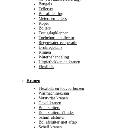
Beugels
Tellerset
Buisafdichting
Meters en tellers
Koper
Boilers
Terugslagkleppen
Toebehoren collector
Regenwaterrecuperatie
Drukregelaars
Kranen
Waterbehandeling
Uitgietbakken en kranen
Flexibels
Kranen
Flexibels en toevoerbuizen
Wasmachinekraan
Vorstvrije kranen
Gevel kranen
Bolafsluiters
Bolafsluiters Vlinder
Schuif afsluiter
Bol afsluiter met aftap
Schell kranen