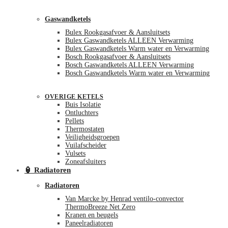
Gaswandketels
Bulex Rookgasafvoer & Aansluitsets
Bulex Gaswandketels ALLEEN Verwarming
Bulex Gaswandketels Warm water en Verwarming
Bosch Rookgasafvoer & Aansluitsets
Bosch Gaswandketels ALLEEN Verwarming
Bosch Gaswandketels Warm water en Verwarming
OVERIGE KETELS
Buis Isolatie
Ontluchters
Pellets
Thermostaten
Veiligheidsgroepen
Vuilafscheider
Vulsets
Zoneafsluiters
🏮 Radiatoren
Radiatoren
Van Marcke by Henrad ventilo-convector
ThermoBreeze Net Zero
Kranen en beugels
Paneelradiatoren