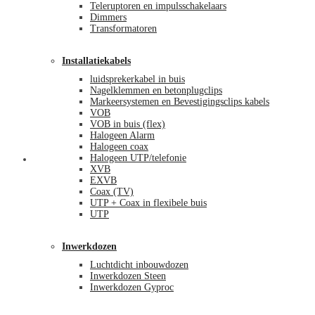
Teleruptoren en impulsschakelaars
Dimmers
Transformatoren
Installatiekabels
luidsprekerkabel in buis
Nagelklemmen en betonplugclips
Markeersystemen en Bevestigingsclips kabels
VOB
VOB in buis (flex)
Halogeen Alarm
Halogeen coax
Halogeen UTP/telefonie
Mijn account
XVB
EXVB
Coax (TV)
UTP + Coax in flexibele buis
UTP
Inwerkdozen
Luchtdicht inbouwdozen
Inwerkdozen Steen
Inwerkdozen Gyproc