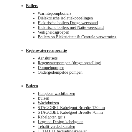
Boilers
Warmtepompboilers
Diëlektrische isolatiekoppelingen
Elektrische boilers Droge weerstand
Elektrische boilers met Natte weerstand
Veiligheidsgroepen
Boilers op Elektriciteit & Centrale verwarming
Regenwaterrecuperatie
Aansluitsets
Regenwaterpompen (droge opstelling)
Dompelpompen
Ondergedompelde pompen
Buizen
Halogeen wachtbuizen
Buizen
Wachtbuizen
STAGOBEL Kabelgoot Breedte 120mm
STAGOBEL Kabelgoot Breedte 70mm
Kabelgoten grijs
Legrand Design kabelgoten
Tehalit verdeelkanalen
TEHALIT bedradingskanalen