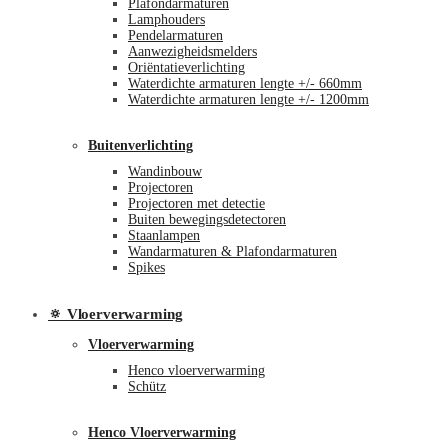
Plafondarmaturen
Lamphouders
Pendelarmaturen
Aanwezigheidsmelders
Oriëntatieverlichting
Waterdichte armaturen lengte +/- 660mm
Waterdichte armaturen lengte +/- 1200mm
Buitenverlichting
Wandinbouw
Projectoren
Projectoren met detectie
Buiten bewegingsdetectoren
Staanlampen
Wandarmaturen & Plafondarmaturen
Spikes
🔅 Vloerverwarming
Vloerverwarming
Henco vloerverwarming
Schütz
Henco Vloerverwarming