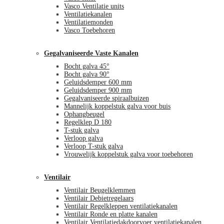
Vasco Ventilatie units
Ventilatiekanalen
Ventilatiemonden
Vasco Toebehoren
Gegalvaniseerde Vaste Kanalen
Bocht galva 45°
Bocht galva 90°
Geluidsdemper 600 mm
Geluidsdemper 900 mm
Gegalvaniseerde spiraalbuizen
Mannelijk koppelstuk galva voor buis
Ophangbeugel
Regelklep D 180
T-stuk galva
Verloop galva
Verloop T-stuk galva
Vrouwelijk koppelstuk galva voor toebehoren
Ventilair
Ventilair Beugelklemmen
Ventilair Debietregelaars
Ventilair Regelkleppen ventilatiekanalen
Ventilair Ronde en platte kanalen
Ventilair Ventilatiedakdoorvoer ventilatiekanalen