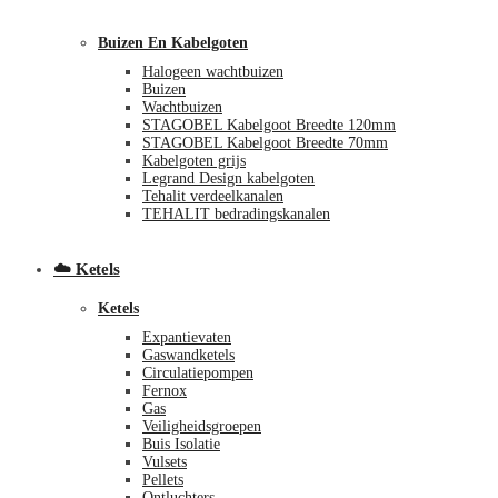
Buizen En Kabelgoten
Halogeen wachtbuizen
Buizen
Wachtbuizen
STAGOBEL Kabelgoot Breedte 120mm
STAGOBEL Kabelgoot Breedte 70mm
Kabelgoten grijs
Legrand Design kabelgoten
€
0,00
0
Tehalit verdeelkanalen
TEHALIT bedradingskanalen
☁️ Ketels
Ketels
Expantievaten
Gaswandketels
Circulatiepompen
Fernox
Gas
Veiligheidsgroepen
Buis Isolatie
Vulsets
Pellets
Ontluchters