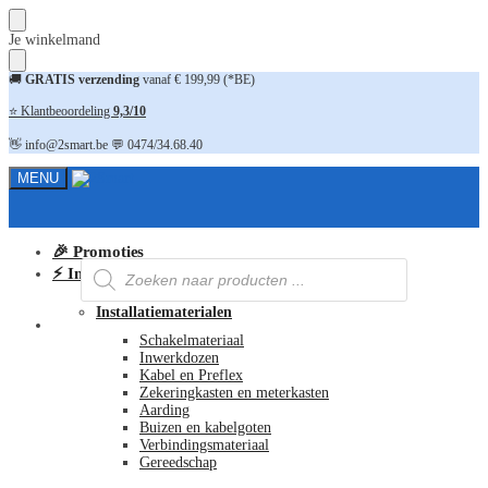
Skip
Skip
Je winkelmand
to
to
navigation
content
🚚
GRATIS verzending
vanaf € 199,99 (*BE)
⭐ Klantbeoordeling
9,3/10
👋 info@2smart.be 💬 0474/34.68.40
MENU
🎉 Promoties
Producten
⚡ Installatiematerialen
zoeken
Installatiematerialen
FAQ
Schakelmateriaal
Inwerkdozen
Kabel en Preflex
Zekeringkasten en meterkasten
Aarding
Buizen en kabelgoten
Verbindingsmateriaal
Gereedschap