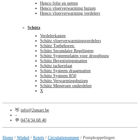
Henco folie en netten
Henco vloerverwarming buizen
Henco vloerverwarming verdelers
Schütz
Verdelerkasten
Schütz vloerverwarmingsverdelers
Schütz Toebehoren:
Schütz Secundaire Regelingen
Schütz Systeemplaten voor droogbouw
Schütz Bevestigingsmatten
Schütz tackerplaat
Schütz Systeem draagmatten
Schütz Systeem R50
Schütz Verwarmingsbuizen
Schütz Mengroep onderdelen
X
👋
info@2smart.be
–
💬
0474/34.68.40
€
0,00
0
Home
/
Winkel
/
Ketels
/
Circulatiepompen
/
Pompkoppelingen