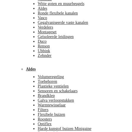
Witte goten en muurbeugels
Aldes
Ronde flexibele kanalen
Vasco
Gegalvaniseerde vaste kanalen
Verdelers
Montageset
Geïsoleerde leidingen
Duco
Renson
Ubbink
Zehnder
Aldes
Volumeregeling
Toebehoren
Plastieke ventielen
Sensoren en schakelaars
Brandklep
Galva verloopstukken
Warmtewisselaar
Filters
Flexibele buizen
Roosters
Optiflex
Harde kunstof buizen Minigaine