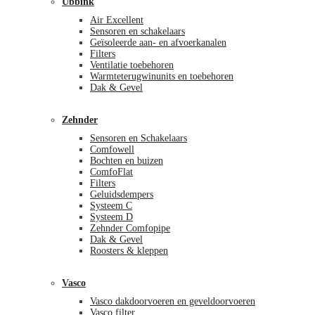
Ubbink
Air Excellent
Sensoren en schakelaars
Geïsoleerde aan- en afvoerkanalen
Filters
Ventilatie toebehoren
Warmteterugwinunits en toebehoren
Dak & Gevel
Zehnder
Sensoren en Schakelaars
Comfowell
Bochten en buizen
ComfoFlat
Filters
Geluidsdempers
Systeem C
Systeem D
Zehnder Comfopipe
Dak & Gevel
Roosters & kleppen
Vasco
Vasco dakdoorvoeren en geveldoorvoeren
Vasco filter