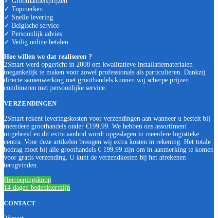
✓ Groothandelsprijzen
✓ Topmerken
✓ Snelle levering
✓ Belgische service
✓ Persoonlijk advies
✓ Veilig online betalen
Hoe willen we dat realiseren ?
2Smart werd opgericht in 2008 om kwalitatieve installatiematerialen
toegankelijk te maken voor zowel professionals als particulieren. Dankzij
directe samenwerking met groothandels kunnen wij scherpe prijzen
combineren met persoonlijke service.
VERZENDINGEN
2Smart rekent leveringskosten voor verzendingen aan wanneer u bestelt bij
meerdere groothandels onder €199,99. We hebben ons assortiment
uitgebreid en dit extra aanbod wordt opgeslagen in meerdere logistieke
centra. Voor deze artikelen brengen wij extra kosten in rekening. Het totale
bedrag moet bij alle groothandels € 199,99 zijn om in aanmerking te komen
voor gratis verzending. U kunt de verzendkosten bij het afrekenen
terugvinden.
Herroepingsknop
14 dagen bedenktermijn
CONTACT