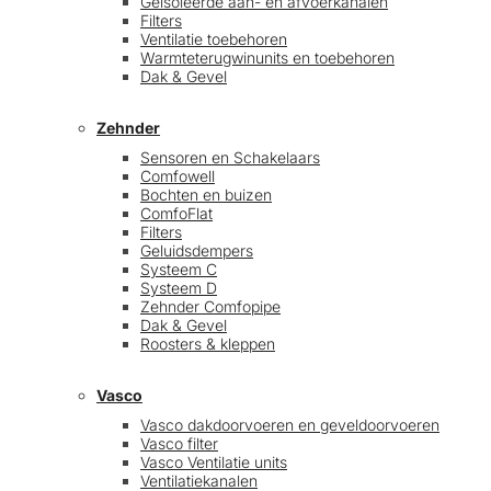
Geïsoleerde aan- en afvoerkanalen
Filters
Ventilatie toebehoren
Warmteterugwinunits en toebehoren
Dak & Gevel
Zehnder
Sensoren en Schakelaars
Comfowell
Bochten en buizen
ComfoFlat
Filters
Geluidsdempers
Systeem C
Systeem D
Zehnder Comfopipe
Dak & Gevel
Roosters & kleppen
Vasco
Vasco dakdoorvoeren en geveldoorvoeren
Vasco filter
Vasco Ventilatie units
Ventilatiekanalen