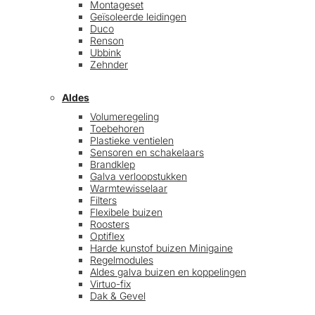
Montageset
Geïsoleerde leidingen
Duco
Renson
Ubbink
Zehnder
Aldes
Volumeregeling
Toebehoren
Plastieke ventielen
Sensoren en schakelaars
Brandklep
Galva verloopstukken
Warmtewisselaar
Filters
Flexibele buizen
Roosters
Optiflex
Harde kunstof buizen Minigaine
Regelmodules
Aldes galva buizen en koppelingen
Virtuo-fix
Dak & Gevel