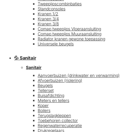
Tweepijpscombinbaties
Standconsoles
Kranen 1/2
Kranen 3/4
Kranen 3/8
Comap tweepijps Vloeraansluiting
Comap tweepijps Muuraansluiting
Radiator kranen gewone toepassing
Universele beugels
💦 Sanitair
Sanitair
Aanvoerbuizen (drinkwater en verwarming)
Afvoerbuizen (riolering)
Beugels
Tellerset
Buisafdichting
Meters en tellers
Koper
Boilers
Terugslagkleppen
Toebehoren collector
Regenwaterrecuperatie
Drukregelaars