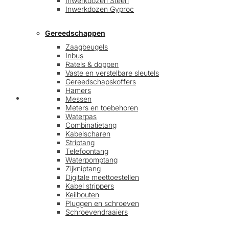
Inwerkdozen Steen
Inwerkdozen Gyproc
Gereedschappen
Zaagbeugels
Inbus
Ratels & doppen
Vaste en verstelbare sleutels
Gereedschapskoffers
Hamers
Afrekenen
Messen
Meters en toebehoren
Waterpas
Combinatietang
Kabelscharen
Striptang
Telefoontang
Waterpomptang
Zijkniptang
Digitale meettoestellen
Kabel strippers
Keilbouten
Pluggen en schroeven
Schroevendraaiers