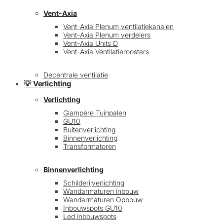
Vent-Axia
Vent-Axia Plenum ventilatiekanalen
Vent-Axia Plenum verdelers
Vent-Axia Units D
Vent-Axia Ventilatieroosters
Decentrale ventilatie
💡 Verlichting
Verlichting
Glampère Tuinpalen
GU10
Buitenverlichting
Binnenverlichting
Transformatoren
Binnenverlichting
Schilderijverlichting
Wandarmaturen inbouw
Wandarmaturen Opbouw
Inbouwspots GU10
Led inbouwspots