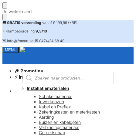
Skip
Skip
Je winkelmand
to
to
navigation
content
🚚
GRATIS verzending
vanaf € 199,99 (*BE)
⭐ Klantbeoordeling
9,3/10
👋 info@2smart.be 💬 0474/34.68.40
MENU
🎉 Promoties
Producten
⚡ Installatiematerialen
zoeken
Installatiematerialen
FAQ
Schakelmateriaal
Inwerkdozen
Kabel en Preflex
Zekeringkasten en meterkasten
Aarding
Buizen en kabelgoten
Verbindingsmateriaal
Gereedschap