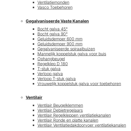
Ventilatiemonden
Vasco Toebehoren
Gegalvaniseerde Vaste Kanalen
Bocht galva 45°
Bocht galva 90°
Geluidsdemper 600 mm
Geluidsdemper 900 mm
Gegalvaniseerde spiraalbuizen
Mannelijk koppelstuk galva voor buis
Ophangbeugel
Regelklep D 180
T-stuk galva
Verloop galva
Verloop T-stuk galva
Vrouwelijk koppelstuk galva voor toebehoren
Ventilair
Ventilair Beugelklemmen
Ventilair Debietregelaars
Ventilair Regelkleppen ventilatiekanalen
Ventilair Ronde en platte kanalen
Ventilair Ventilatiedakdoorvoer ventilatiekanalen