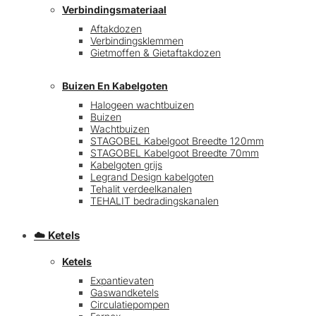
Verbindingsmateriaal
Aftakdozen
Verbindingsklemmen
Gietmoffen & Gietaftakdozen
Buizen En Kabelgoten
Halogeen wachtbuizen
Buizen
€
0,00
0
Wachtbuizen
STAGOBEL Kabelgoot Breedte 120mm
STAGOBEL Kabelgoot Breedte 70mm
Kabelgoten grijs
Legrand Design kabelgoten
Tehalit verdeelkanalen
TEHALIT bedradingskanalen
☁️ Ketels
Ketels
Expantievaten
Gaswandketels
Circulatiepompen