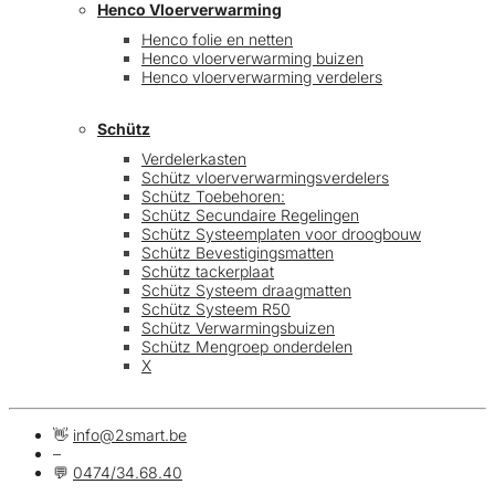
Henco Vloerverwarming
Henco folie en netten
Henco vloerverwarming buizen
Henco vloerverwarming verdelers
Schütz
Verdelerkasten
Schütz vloerverwarmingsverdelers
Schütz Toebehoren:
Schütz Secundaire Regelingen
Schütz Systeemplaten voor droogbouw
Schütz Bevestigingsmatten
Schütz tackerplaat
Schütz Systeem draagmatten
Schütz Systeem R50
Schütz Verwarmingsbuizen
Schütz Mengroep onderdelen
X
👋
info@2smart.be
–
💬
0474/34.68.40