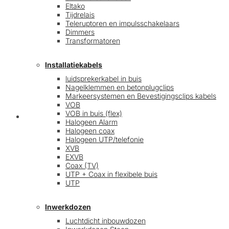
Eltako
Tijdrelais
Teleruptoren en impulsschakelaars
Dimmers
Transformatoren
Installatiekabels
luidsprekerkabel in buis
Nagelklemmen en betonplugclips
Markeersystemen en Bevestigingsclips kabels
VOB
VOB in buis (flex)
Mijn account
Halogeen Alarm
Halogeen coax
Halogeen UTP/telefonie
XVB
EXVB
Coax (TV)
UTP + Coax in flexibele buis
UTP
Inwerkdozen
Luchtdicht inbouwdozen