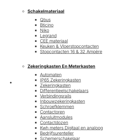
Schakelmateriaal
Qbus
Bticino
Niko
Legrand
CEE materiaal
Keuken & Vloerstopcontacten
Stopcontacten 16 & 32 Ampère
Zekeringkasten En Meterkasten
Automaten
IP65 Zekeringkasten
Blog
Zekeringkasten
Differentieelschakelaars
Verbindingsrails
Inbouwzekeringkasten
Schroefklemmen
Contactoren
Aansluitmodules
Contactdozen
Kwh meters Digitaal en analoog
Bedrijfsurenteller
Schemerschakelaar