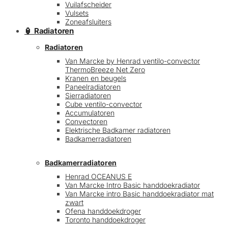
Vuilafscheider
Vulsets
Zoneafsluiters
🏮 Radiatoren
Radiatoren
Van Marcke by Henrad ventilo-convector
ThermoBreeze Net Zero
Kranen en beugels
Paneelradiatoren
Sierradiatoren
Cube ventilo-convector
Accumulatoren
Convectoren
Elektrische Badkamer radiatoren
Badkamerradiatoren
Badkamerradiatoren
Henrad OCEANUS E
Van Marcke Intro Basic handdoekradiator
Van Marcke intro Basic handdoekradiator mat
zwart
Ofena handdoekdroger
Toronto handdoekdroger