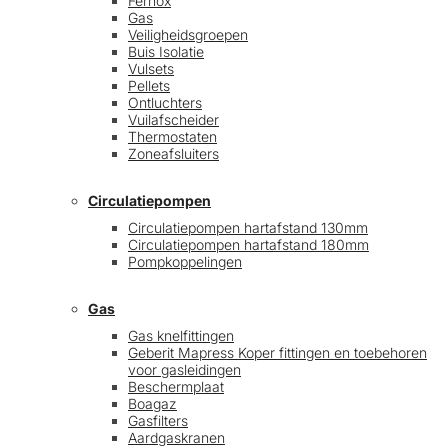
Fernox
Gas
Veiligheidsgroepen
Buis Isolatie
Vulsets
Pellets
Ontluchters
Vuilafscheider
Thermostaten
Zoneafsluiters
Circulatiepompen
Circulatiepompen hartafstand 130mm
Circulatiepompen hartafstand 180mm
Pompkoppelingen
Gas
Gas knelfittingen
Geberit Mapress Koper fittingen en toebehoren
voor gasleidingen
Beschermplaat
Boagaz
Gasfilters
Aardgaskranen