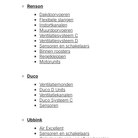
Renson
Dakdoorvoeren
Flexibele slangen
Instortkanalen
Muurdoorvoeren
Ventilatiesysteem C
Ventilatiesysteem D
Sensoren en schakelaars
Binnen roosters
Regelkleppen
Motorunits
Duco
Ventilatiemonden
Duco D Units
Ventilatiekanalen
Duco Systeem C
Sensoren
Ubbink
Air Excellent
Sensoren en schakelaars