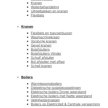
Kranen
Waterbehandeling
Uitgietbakken en kranen
Flexibels
Kranen
Flexibels en toevoerbuizen
Wasmachinekraan
Vorstvrije kranen
Gevel kranen
Bolafsluiters
Bolafsluiters Vlinder
Schuif afsluiter
Bol afsluiter met aftap
Schell kranen
Boilers
Warmtepompboilers
Diëlektrische isolatiekoppelingen
Elektrische boilers Droge weerstand
Elektrische boilers met Natte weerstand
Veiligheidsgroepen
Boilers op Elektriciteit & Centrale verwarming