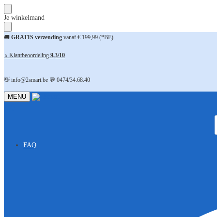
Skip
Skip
Je winkelmand
to
to
navigation
content
🚚
GRATIS verzending
vanaf € 199,99 (*BE)
⭐ Klantbeoordeling
9,3/10
👋 info@2smart.be 💬 0474/34.68.40
MENU
FAQ