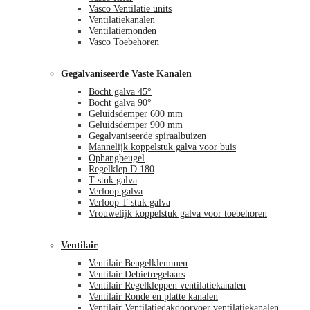
Vasco Ventilatie units
Ventilatiekanalen
Ventilatiemonden
Vasco Toebehoren
Gegalvaniseerde Vaste Kanalen
Bocht galva 45°
Bocht galva 90°
Geluidsdemper 600 mm
Geluidsdemper 900 mm
Gegalvaniseerde spiraalbuizen
Mannelijk koppelstuk galva voor buis
Ophangbeugel
Regelklep D 180
T-stuk galva
Verloop galva
Verloop T-stuk galva
Vrouwelijk koppelstuk galva voor toebehoren
Ventilair
Ventilair Beugelklemmen
Ventilair Debietregelaars
Ventilair Regelkleppen ventilatiekanalen
Ventilair Ronde en platte kanalen
Ventilair Ventilatiedakdoorvoer ventilatiekanalen