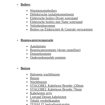
Boilers
Warmtepompboilers
Diëlektrische isolatiekoppelingen
Elektrische boilers Droge weerstand
Elektrische boilers met Natte weerstand
Veiligheidsgroepen
Boilers op Elektriciteit & Centrale verwarming
Regenwaterrecuperatie
Aansluitsets
Regenwaterpompen (droge opstelling)
Dompelpompen
Ondergedompelde pompen
Buizen
Halogeen wachtbuizen
Buizen
Wachtbuizen
STAGOBEL Kabelgoot Breedte 120mm
STAGOBEL Kabelgoot Breedte 70mm
Kabelgoten grijs
Legrand Design kabelgoten
Tehalit verdeelkanalen
TEHALIT bedradingskanalen