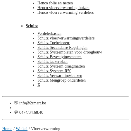
Henco folie en netten
Henco vloerverwarming buizen
Henco vloerverwarming verdelers
Schütz
Verdelerkasten
Schütz vloerverwarmingsverdelers
Schütz Toebehoren:
Schütz Secundaire Regelingen
Schütz Systeemplaten voor droogbouw
Schütz Bevestigingsmatten
Schütz tackerplaat
Schütz Systeem draagmatten
Schütz Systeem R50
Schütz Verwarmingsbuizen
Schütz Mengroep onderdelen
X
👋
info@2smart.be
–
💬
0474/34.68.40
€
0,00
0
Home
/
Winkel
/
Vloerverwarming