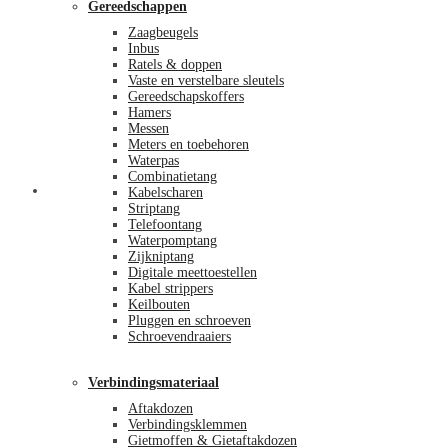
Gereedschappen
Zaagbeugels
Inbus
Ratels & doppen
Vaste en verstelbare sleutels
Gereedschapskoffers
Hamers
Messen
Meters en toebehoren
Waterpas
Combinatietang
Afrekenen
Kabelscharen
Striptang
Telefoontang
Waterpomptang
Zijkniptang
Digitale meettoestellen
Kabel strippers
Keilbouten
Pluggen en schroeven
Schroevendraaiers
Verbindingsmateriaal
Aftakdozen
Verbindingsklemmen
Gietmoffen & Gietaftakdozen