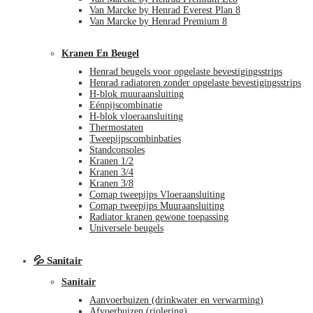
Van Marcke by Henrad Everest Plan 8
Van Marcke by Henrad Premium 8
Kranen En Beugel
Henrad beugels voor opgelaste bevestigingsstrips
Henrad radiatoren zonder opgelaste bevestigingsstrips
H-blok muuraansluiting
Eénpijscombinatie
H-blok vloeraansluiting
Thermostaten
Tweepijpscombinbaties
Standconsoles
Kranen 1/2
Kranen 3/4
Kranen 3/8
Comap tweepijps Vloeraansluiting
Comap tweepijps Muuraansluiting
Radiator kranen gewone toepassing
Universele beugels
💦 Sanitair
Sanitair
Aanvoerbuizen (drinkwater en verwarming)
Afvoerbuizen (riolering)