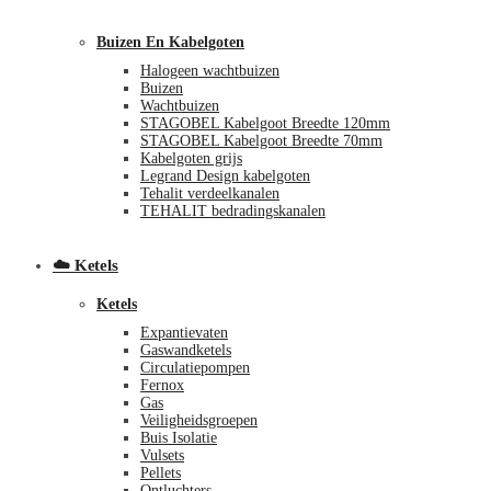
Buizen En Kabelgoten
Halogeen wachtbuizen
Buizen
Wachtbuizen
STAGOBEL Kabelgoot Breedte 120mm
STAGOBEL Kabelgoot Breedte 70mm
Kabelgoten grijs
Legrand Design kabelgoten
€
0,00
0
Tehalit verdeelkanalen
TEHALIT bedradingskanalen
☁️ Ketels
Ketels
Expantievaten
Gaswandketels
Circulatiepompen
Fernox
Gas
Veiligheidsgroepen
Buis Isolatie
Vulsets
Pellets
Ontluchters