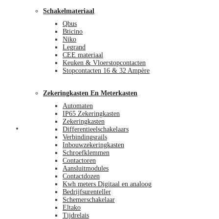
Schakelmateriaal
Qbus
Bticino
Niko
Legrand
CEE materiaal
Keuken & Vloerstopcontacten
Stopcontacten 16 & 32 Ampère
Zekeringkasten En Meterkasten
Automaten
IP65 Zekeringkasten
Zekeringkasten
Blog
Differentieelschakelaars
Verbindingsrails
Inbouwzekeringkasten
Schroefklemmen
Contactoren
Aansluitmodules
Contactdozen
Kwh meters Digitaal en analoog
Bedrijfsurenteller
Schemerschakelaar
Eltako
Tijdrelais