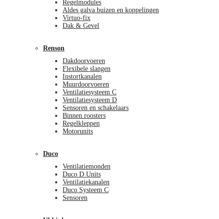
Regelmodules
Aldes galva buizen en koppelingen
Virtuo-fix
Dak & Gevel
Renson
Dakdoorvoeren
Flexibele slangen
Instortkanalen
Muurdoorvoeren
Ventilatiesysteem C
Ventilatiesysteem D
Sensoren en schakelaars
Binnen roosters
Regelkleppen
Motorunits
Duco
Ventilatiemonden
Duco D Units
Ventilatiekanalen
Duco Systeem C
Sensoren