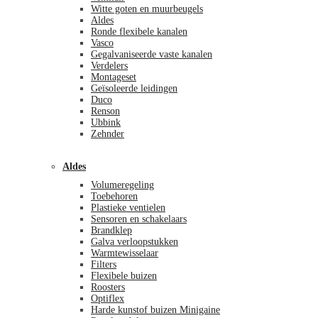
Witte goten en muurbeugels
Aldes
Ronde flexibele kanalen
Vasco
Gegalvaniseerde vaste kanalen
Verdelers
Montageset
Geïsoleerde leidingen
Duco
Renson
Ubbink
Zehnder
Aldes
Volumeregeling
Toebehoren
Plastieke ventielen
Sensoren en schakelaars
Brandklep
Galva verloopstukken
Warmtewisselaar
Filters
Flexibele buizen
Roosters
Optiflex
Harde kunstof buizen Minigaine