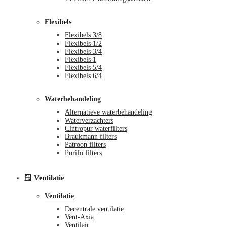
Flexibels
Flexibels 3/8
Flexibels 1/2
Flexibels 3/4
Flexibels 1
Flexibels 5/4
Flexibels 6/4
Waterbehandeling
Alternatieve waterbehandeling
Waterverzachters
Cintropur waterfilters
Braukmann filters
Patroon filters
Purifo filters
🪟 Ventilatie
Ventilatie
Decentrale ventilatie
Vent-Axia
Ventilair