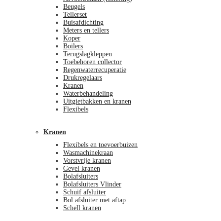
Beugels
Tellerset
Buisafdichting
Meters en tellers
Koper
Boilers
Terugslagkleppen
Toebehoren collector
Regenwaterrecuperatie
Drukregelaars
Kranen
Waterbehandeling
Uitgietbakken en kranen
Flexibels
Kranen
Flexibels en toevoerbuizen
Wasmachinekraan
Vorstvrije kranen
Gevel kranen
Bolafsluiters
Bolafsluiters Vlinder
Schuif afsluiter
Bol afsluiter met aftap
Schell kranen