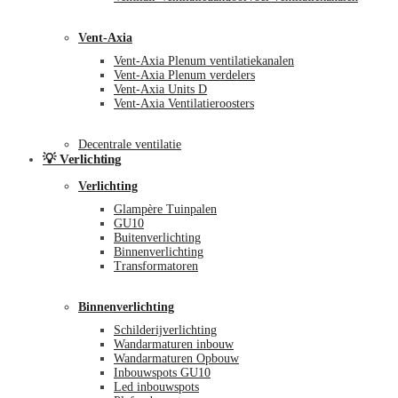
Vent-Axia
Vent-Axia Plenum ventilatiekanalen
Vent-Axia Plenum verdelers
Vent-Axia Units D
Vent-Axia Ventilatieroosters
Decentrale ventilatie
💡 Verlichting
Verlichting
Glampère Tuinpalen
GU10
Buitenverlichting
Binnenverlichting
Transformatoren
Binnenverlichting
Schilderijverlichting
Wandarmaturen inbouw
Wandarmaturen Opbouw
Inbouwspots GU10
Led inbouwspots