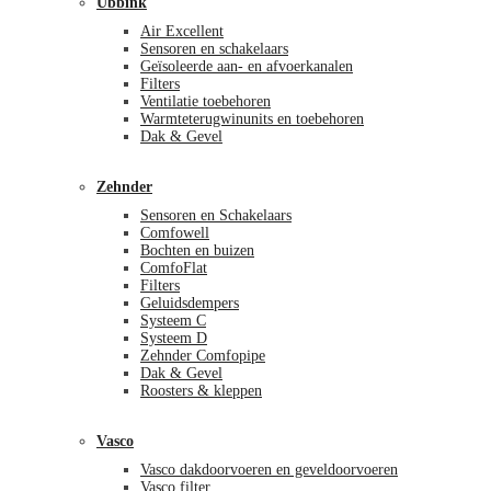
Ubbink
Air Excellent
Sensoren en schakelaars
Geïsoleerde aan- en afvoerkanalen
Filters
Ventilatie toebehoren
Warmteterugwinunits en toebehoren
Dak & Gevel
Zehnder
Sensoren en Schakelaars
Comfowell
Bochten en buizen
ComfoFlat
Filters
Geluidsdempers
Systeem C
Systeem D
Zehnder Comfopipe
Dak & Gevel
Roosters & kleppen
Vasco
Vasco dakdoorvoeren en geveldoorvoeren
Vasco filter