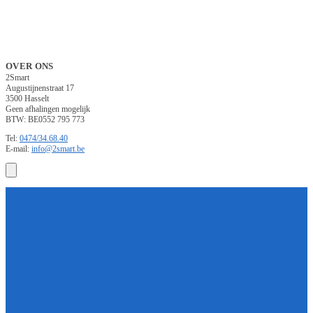
OVER ONS
2Smart
Augustijnenstraat 17
3500 Hasselt
Geen afhalingen mogelijk
BTW: BE0552 795 773
Tel:
0474/34.68.40
E-mail:
info@2smart.be