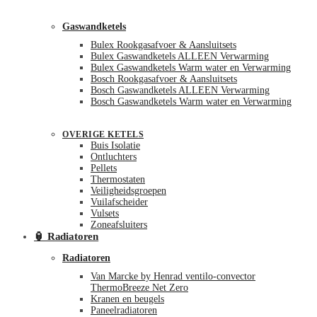
Gaswandketels
Bulex Rookgasafvoer & Aansluitsets
Bulex Gaswandketels ALLEEN Verwarming
Bulex Gaswandketels Warm water en Verwarming
Bosch Rookgasafvoer & Aansluitsets
Bosch Gaswandketels ALLEEN Verwarming
Bosch Gaswandketels Warm water en Verwarming
OVERIGE KETELS
Buis Isolatie
Ontluchters
Pellets
Thermostaten
Veiligheidsgroepen
Vuilafscheider
Vulsets
Zoneafsluiters
🏮 Radiatoren
Radiatoren
Van Marcke by Henrad ventilo-convector
ThermoBreeze Net Zero
Kranen en beugels
Paneelradiatoren