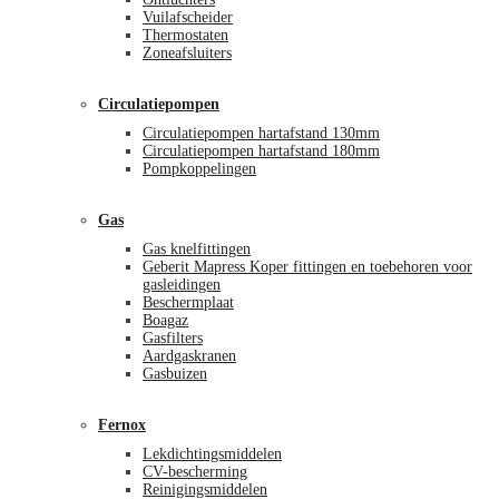
Vuilafscheider
Thermostaten
Zoneafsluiters
Circulatiepompen
Circulatiepompen hartafstand 130mm
Circulatiepompen hartafstand 180mm
Pompkoppelingen
Gas
Gas knelfittingen
Geberit Mapress Koper fittingen en toebehoren voor
gasleidingen
Beschermplaat
Boagaz
Gasfilters
Aardgaskranen
Gasbuizen
Fernox
Lekdichtingsmiddelen
CV-bescherming
Reinigingsmiddelen