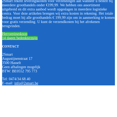
2Smart rekent leveringskosten voor verzendingen aan wanneer u bestelt bij
meerdere groothandels onder €199,99. We hebben ons assortiment
uitgebreid en dit extra aanbod wordt opgeslagen in meerdere logistieke
centra. Voor deze artikelen brengen wij extra kosten in rekening. Het totale
bedrag moet bij alle groothandels € 199,99 zijn om in aanmerking te komen
voor gratis verzending. U kunt de verzendkosten bij het afrekenen
terugvinden.
Herroepingsknop
14 dagen bedenktermijn
CONTACT
2Smart
Augustijnenstraat 17
3500 Hasselt
Geen afhalingen mogelijk
BTW: BE0552 795 773
Tel: 0474/34.68.40
E-mail:
info@2smart.be