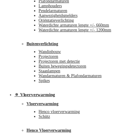
Plafondarmaturen
Lamphouders
Pendelarmaturen
Aanwezigheidsmelders
Oriëntatieverlichting
Waterdichte armaturen lengte +/- 660mm
Waterdichte armaturen lengte +/- 1200mm
Buitenverlichting
Wandinbouw
Projectoren
Projectoren met detectie
Buiten bewegingsdetectoren
Staanlampen
Wandarmaturen & Plafondarmaturen
Spikes
🔅 Vloerverwarming
Vloerverwarming
Henco vloerverwarming
Schütz
Henco Vloerverwarming