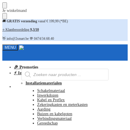
Skip
Skip
Je winkelmand
to
to
navigation
content
🚚
GRATIS verzending
vanaf € 199,99 (*BE)
⭐ Klantbeoordeling
9,3/10
👋 info@2smart.be 💬 0474/34.68.40
MENU
🎉 Promoties
Producten
⚡ Installatiematerialen
zoeken
Installatiematerialen
FAQ
Schakelmateriaal
Inwerkdozen
Kabel en Preflex
Zekeringkasten en meterkasten
Aarding
Buizen en kabelgoten
Verbindingsmateriaal
Gereedschap