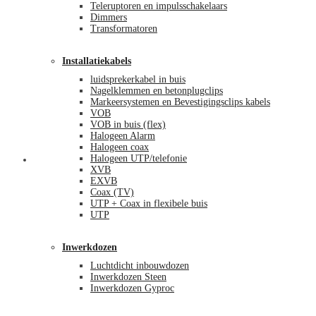
Teleruptoren en impulsschakelaars
Dimmers
Transformatoren
Installatiekabels
luidsprekerkabel in buis
Nagelklemmen en betonplugclips
Markeersystemen en Bevestigingsclips kabels
VOB
VOB in buis (flex)
Halogeen Alarm
Halogeen coax
Halogeen UTP/telefonie
Mijn account
XVB
EXVB
Coax (TV)
UTP + Coax in flexibele buis
UTP
Inwerkdozen
Luchtdicht inbouwdozen
Inwerkdozen Steen
Inwerkdozen Gyproc