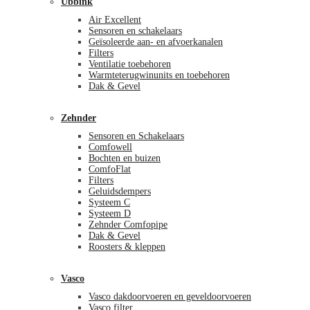
Ubbink
Air Excellent
Sensoren en schakelaars
Geïsoleerde aan- en afvoerkanalen
Filters
Ventilatie toebehoren
Warmteterugwinunits en toebehoren
Dak & Gevel
Zehnder
Sensoren en Schakelaars
Comfowell
Bochten en buizen
ComfoFlat
Filters
Geluidsdempers
Systeem C
Systeem D
Zehnder Comfopipe
Dak & Gevel
Roosters & kleppen
Vasco
Vasco dakdoorvoeren en geveldoorvoeren
Vasco filter