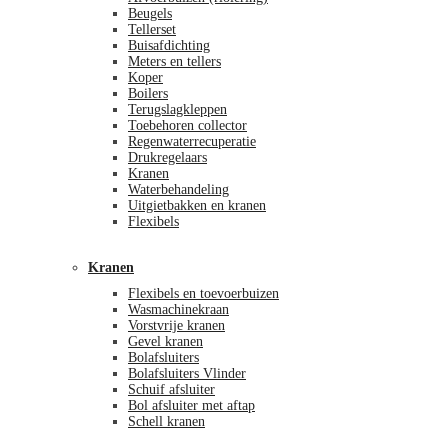
Beugels
Tellerset
Buisafdichting
Meters en tellers
Koper
Boilers
Terugslagkleppen
Toebehoren collector
Regenwaterrecuperatie
Drukregelaars
Kranen
Waterbehandeling
Uitgietbakken en kranen
Flexibels
Kranen
Flexibels en toevoerbuizen
Wasmachinekraan
Vorstvrije kranen
Gevel kranen
Bolafsluiters
Bolafsluiters Vlinder
Schuif afsluiter
Bol afsluiter met aftap
Schell kranen