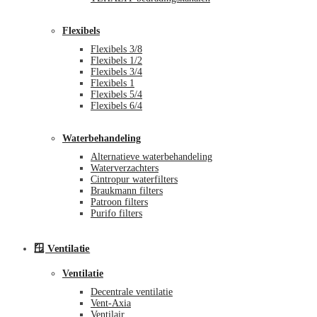
Flexibels
Flexibels 3/8
Flexibels 1/2
Flexibels 3/4
Flexibels 1
Flexibels 5/4
Flexibels 6/4
Waterbehandeling
Alternatieve waterbehandeling
Waterverzachters
Cintropur waterfilters
Braukmann filters
Patroon filters
Purifo filters
🪟 Ventilatie
Ventilatie
Decentrale ventilatie
Vent-Axia
Ventilair