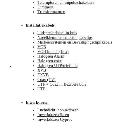
Teleruptoren en impulsschakelaars
Dimmers
Transformatoren
Installatiekabels
luidsprekerkabel in buis
Nagelklemmen en betonplugclips
Markeersystemen en Bevestigingsclips kabels
VOB
VOB in buis (flex)
Halogeen Alarm
Halogeen coax
Halogeen UTP/telefonie
Mijn account
XVB
EXVB
Coax (TV)
UTP + Coax in flexibele buis
UTP
Inwerkdozen
Luchtdicht inbouwdozen
Inwerkdozen Steen
Inwerkdozen Gyproc