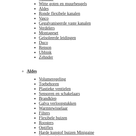
Witte goten en muurbeugels
Aldes
Ronde flexibele kanalen
Vasco
Gegalvaniseerde vaste kanalen
Verdelers
Montageset
Geïsoleerde leidingen
Duco
Renson
Ubbink
Zehnder
Aldes
Volumeregeling
Toebehoren
Plastieke ventielen
Sensoren en schakelaars
Brandklep
Galva verloopstukken
Warmtewisselaar
Filters
Flexibele buizen
Roosters
Optiflex
Harde kunstof buizen Minigaine