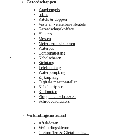
Gereedschappen
Zaagbeugels
Inbus
Ratels & doppen
Vaste en verstelbare sleutels
Gereedschapskoffers
Hamers
Messen
Meters en toebehoren
Waterpas
Combinatietang
Afrekenen
Kabelscharen
Striptang
Telefoontang
Waterpomptang
Zijkniptang
Digitale meettoestellen
Kabel strippers
Keilbouten
Pluggen en schroeven
Schroevendraaiers
Verbindingsmateriaal
Aftakdozen
Verbindingsklemmen
Gietmoffen & Gietaftakdozen