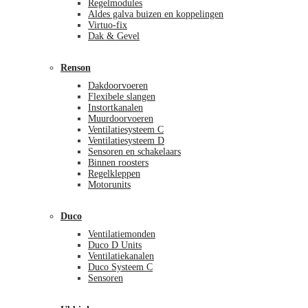
Regelmodules
Aldes galva buizen en koppelingen
Virtuo-fix
Dak & Gevel
Renson
Dakdoorvoeren
Flexibele slangen
Instortkanalen
Muurdoorvoeren
Ventilatiesysteem C
Ventilatiesysteem D
Sensoren en schakelaars
Binnen roosters
Regelkleppen
Motorunits
Duco
Ventilatiemonden
Duco D Units
Ventilatiekanalen
Duco Systeem C
Sensoren