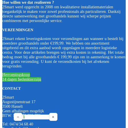
Hoe willen we dat realiseren ?
2Smart werd opgericht in 2008 om kwalitatieve installatiematerialen
toegankelijk te maken voor zowel professionals als particulieren. Dankzij
directe samenwerking met groothandels kunnen wij scherpe prijzen
combineren met persoonlijke service.
VERZENDINGEN
2Smart rekent leveringskosten voor verzendingen aan wanneer u bestelt bij
meerdere groothandels onder €199,99. We hebben ons assortiment
uitgebreid en dit extra aanbod wordt opgeslagen in meerdere logistieke
centra. Voor deze artikelen brengen wij extra kosten in rekening. Het totale
bedrag moet bij alle groothandels € 199,99 zijn om in aanmerking te komen
voor gratis verzending. U kunt de verzendkosten bij het afrekenen
terugvinden.
Herroepingsknop
14 dagen bedenktermijn
CONTACT
2Smart
Augustijnenstraat 17
3500 Hasselt
Geen afhalingen mogelijk
BTW: BE0552 795 773
1
1
1
1
Beschermplaat
−
−
−
−
−
+
+
+
+
+
x
x
x
x
gas
Tel: 0474/34.68.40
Rofix
Rofix
Rofix
Rofix
1