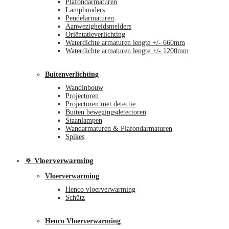
Plafondarmaturen
Lamphouders
Pendelarmaturen
Aanwezigheidsmelders
Oriëntatieverlichting
Waterdichte armaturen lengte +/- 660mm
Waterdichte armaturen lengte +/- 1200mm
Buitenverlichting
Wandinbouw
Projectoren
Projectoren met detectie
Buiten bewegingsdetectoren
Staanlampen
Wandarmaturen & Plafondarmaturen
Spikes
🔅 Vloerverwarming
Vloerverwarming
Henco vloerverwarming
Schütz
Henco Vloerverwarming