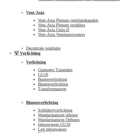
Vent-Axia
Vent-Axia Plenum ventilatiekanalen
Vent-Axia Plenum verdelers
Vent-Axia Units D
Vent-Axia Ventilatieroosters
Decentrale ventilatie
💡 Verlichting
Verlichting
Glampère Tuinpalen
GU10
Buitenverlichting
Binnenverlichting
Transformatoren
Binnenverlichting
Schilderijverlichting
Wandarmaturen inbouw
Wandarmaturen Opbouw
Inbouwspots GU10
Led inbouwspots