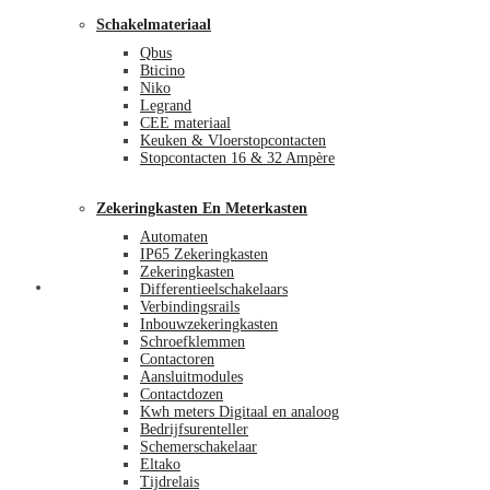
Schakelmateriaal
Qbus
Bticino
Niko
Legrand
CEE materiaal
Keuken & Vloerstopcontacten
Stopcontacten 16 & 32 Ampère
Zekeringkasten En Meterkasten
Automaten
IP65 Zekeringkasten
Zekeringkasten
Blog
Differentieelschakelaars
Verbindingsrails
Inbouwzekeringkasten
Schroefklemmen
Contactoren
Aansluitmodules
Contactdozen
Kwh meters Digitaal en analoog
Bedrijfsurenteller
Schemerschakelaar
Eltako
Tijdrelais