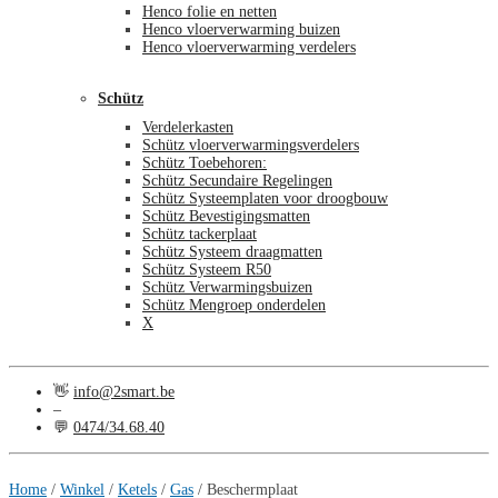
Henco folie en netten
Henco vloerverwarming buizen
Henco vloerverwarming verdelers
Schütz
Verdelerkasten
Schütz vloerverwarmingsverdelers
Schütz Toebehoren:
Schütz Secundaire Regelingen
Schütz Systeemplaten voor droogbouw
Schütz Bevestigingsmatten
Schütz tackerplaat
Schütz Systeem draagmatten
Schütz Systeem R50
Schütz Verwarmingsbuizen
Schütz Mengroep onderdelen
X
👋
info@2smart.be
–
💬
0474/34.68.40
€
0,00
0
Home
/
Winkel
/
Ketels
/
Gas
/
Beschermplaat