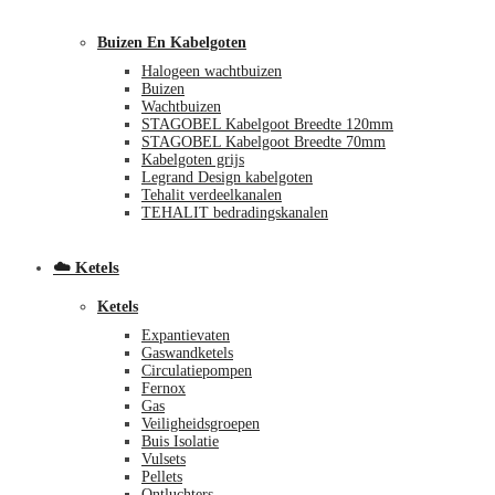
Buizen En Kabelgoten
Halogeen wachtbuizen
Buizen
Wachtbuizen
STAGOBEL Kabelgoot Breedte 120mm
STAGOBEL Kabelgoot Breedte 70mm
Kabelgoten grijs
Legrand Design kabelgoten
€
0,00
0
Tehalit verdeelkanalen
TEHALIT bedradingskanalen
☁️ Ketels
Ketels
Expantievaten
Gaswandketels
Circulatiepompen
Fernox
Gas
Veiligheidsgroepen
Buis Isolatie
Vulsets
Pellets
Ontluchters