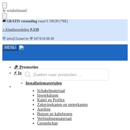
Skip
Skip
Je winkelmand
to
to
navigation
content
🚚
GRATIS verzending
vanaf € 199,99 (*BE)
⭐ Klantbeoordeling
9,3/10
👋 info@2smart.be 💬 0474/34.68.40
MENU
🎉 Promoties
Producten
⚡ Installatiematerialen
zoeken
Installatiematerialen
FAQ
Schakelmateriaal
Inwerkdozen
Kabel en Preflex
Zekeringkasten en meterkasten
Aarding
Buizen en kabelgoten
Verbindingsmateriaal
Gereedschap