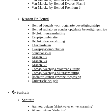
Van Marcke by Henrad Everest Plan 8
Van Marcke by Henrad Premium 8
Kranen En Beugel
Henrad beugels voor opgelaste bevestigingsstrips
Henrad radiatoren zonder opgelaste bevestigingsstrips
H-blok muuraansluiting
Eénpijscombinatie
H-blok vloeraansluiting
Thermostaten
Tweepijpscombinbaties
Standconsoles
Kranen 1/2
Kranen 3/4
Kranen 3/8
Comap tweepijps Vloeraansluiting
Comap tweepijps Muuraansluiting
Radiator kranen gewone toepassing
Universele beugels
💦 Sanitair
Sanitair
Aanvoerbuizen (drinkwater en verwarming)
Afvoerbuizen (riolering)