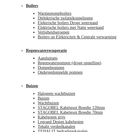
Boilers
Warmtepompboilers
Diëlektrische isolatiekoppelingen
Elektrische boilers Droge weerstand
Elektrische boilers met Natte weerstand
Veiligheidsgroepen
Boilers op Elektriciteit & Centrale verwarming
Regenwaterrecuperatie
Aansluitsets
Regenwaterpompen (droge opstelling)
Dompelpompen
Ondergedompelde pompen
Buizen
Halogeen wachtbuizen
Buizen
Wachtbuizen
STAGOBEL Kabelgoot Breedte 120mm
STAGOBEL Kabelgoot Breedte 70mm
Kabelgoten grijs
Legrand Design kabelgoten
Tehalit verdeelkanalen
TEHALIT bedradingskanalen