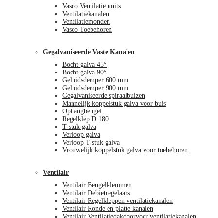
Vasco Ventilatie units
Ventilatiekanalen
Ventilatiemonden
Vasco Toebehoren
Gegalvaniseerde Vaste Kanalen
Bocht galva 45°
Bocht galva 90°
Geluidsdemper 600 mm
Geluidsdemper 900 mm
Gegalvaniseerde spiraalbuizen
Mannelijk koppelstuk galva voor buis
Ophangbeugel
Regelklep D 180
T-stuk galva
Verloop galva
Verloop T-stuk galva
Vrouwelijk koppelstuk galva voor toebehoren
Ventilair
Ventilair Beugelklemmen
Ventilair Debietregelaars
Ventilair Regelkleppen ventilatiekanalen
Ventilair Ronde en platte kanalen
Ventilair Ventilatiedakdoorvoer ventilatiekanalen