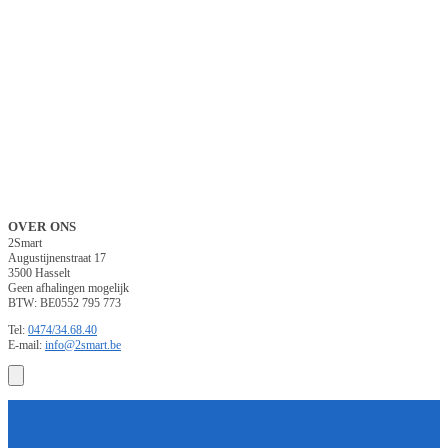
OVER ONS
2Smart
Augustijnenstraat 17
3500 Hasselt
Geen afhalingen mogelijk
BTW: BE0552 795 773
Tel:
0474/34.68.40
E-mail:
info@2smart.be