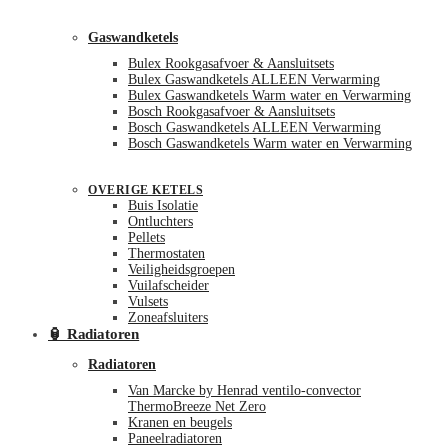
Gaswandketels
Bulex Rookgasafvoer & Aansluitsets
Bulex Gaswandketels ALLEEN Verwarming
Bulex Gaswandketels Warm water en Verwarming
Bosch Rookgasafvoer & Aansluitsets
Bosch Gaswandketels ALLEEN Verwarming
Bosch Gaswandketels Warm water en Verwarming
OVERIGE KETELS
Buis Isolatie
Ontluchters
Pellets
Thermostaten
Veiligheidsgroepen
Vuilafscheider
Vulsets
Zoneafsluiters
🏮 Radiatoren
Radiatoren
Van Marcke by Henrad ventilo-convector
ThermoBreeze Net Zero
Kranen en beugels
Paneelradiatoren