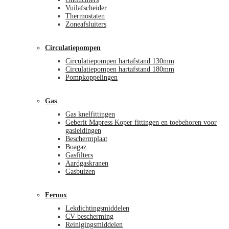
Vuilafscheider
Thermostaten
Zoneafsluiters
Circulatiepompen
Circulatiepompen hartafstand 130mm
Circulatiepompen hartafstand 180mm
Pompkoppelingen
Gas
Gas knelfittingen
Geberit Mapress Koper fittingen en toebehoren voor
gasleidingen
Beschermplaat
Boagaz
Gasfilters
Aardgaskranen
Gasbuizen
Fernox
Lekdichtingsmiddelen
CV-bescherming
Reinigingsmiddelen