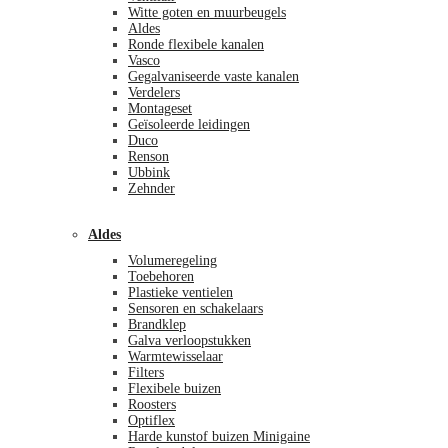
Witte goten en muurbeugels
Aldes
Ronde flexibele kanalen
Vasco
Gegalvaniseerde vaste kanalen
Verdelers
Montageset
Geïsoleerde leidingen
Duco
Renson
Ubbink
Zehnder
Aldes
Volumeregeling
Toebehoren
Plastieke ventielen
Sensoren en schakelaars
Brandklep
Galva verloopstukken
Warmtewisselaar
Filters
Flexibele buizen
Roosters
Optiflex
Harde kunstof buizen Minigaine