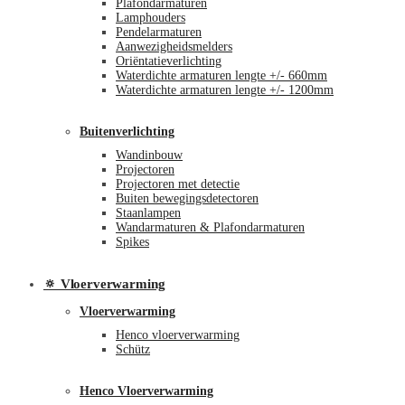
Plafondarmaturen
Lamphouders
Pendelarmaturen
Aanwezigheidsmelders
Oriëntatieverlichting
Waterdichte armaturen lengte +/- 660mm
Waterdichte armaturen lengte +/- 1200mm
Buitenverlichting
Wandinbouw
Projectoren
Projectoren met detectie
Buiten bewegingsdetectoren
Staanlampen
Wandarmaturen & Plafondarmaturen
Spikes
🔅 Vloerverwarming
Vloerverwarming
Henco vloerverwarming
Schütz
Henco Vloerverwarming