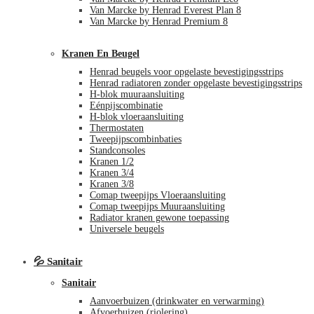
Van Marcke by Henrad Everest Plan 8
Van Marcke by Henrad Premium 8
Kranen En Beugel
Henrad beugels voor opgelaste bevestigingsstrips
Henrad radiatoren zonder opgelaste bevestigingsstrips
H-blok muuraansluiting
Eénpijscombinatie
H-blok vloeraansluiting
Thermostaten
Tweepijpscombinbaties
Standconsoles
Kranen 1/2
Kranen 3/4
Kranen 3/8
Comap tweepijps Vloeraansluiting
Comap tweepijps Muuraansluiting
Radiator kranen gewone toepassing
Universele beugels
💦 Sanitair
Sanitair
Aanvoerbuizen (drinkwater en verwarming)
Afvoerbuizen (riolering)