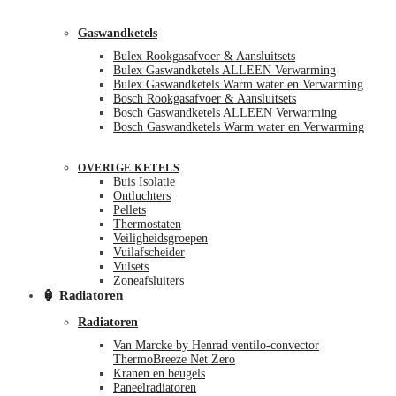
Gaswandketels
Bulex Rookgasafvoer & Aansluitsets
Bulex Gaswandketels ALLEEN Verwarming
Bulex Gaswandketels Warm water en Verwarming
Bosch Rookgasafvoer & Aansluitsets
Bosch Gaswandketels ALLEEN Verwarming
Bosch Gaswandketels Warm water en Verwarming
OVERIGE KETELS
Buis Isolatie
Ontluchters
Pellets
Thermostaten
Veiligheidsgroepen
Vuilafscheider
Vulsets
Zoneafsluiters
🏮 Radiatoren
Radiatoren
Van Marcke by Henrad ventilo-convector
ThermoBreeze Net Zero
Kranen en beugels
Paneelradiatoren