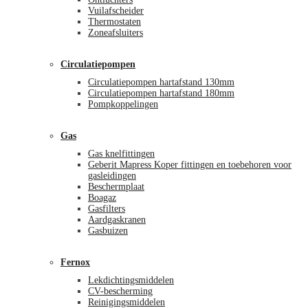
Vuilafscheider
Thermostaten
Zoneafsluiters
Circulatiepompen
Circulatiepompen hartafstand 130mm
Circulatiepompen hartafstand 180mm
Pompkoppelingen
Gas
Gas knelfittingen
Geberit Mapress Koper fittingen en toebehoren voor
gasleidingen
Beschermplaat
Boagaz
Gasfilters
Aardgaskranen
Gasbuizen
Fernox
Lekdichtingsmiddelen
CV-bescherming
Reinigingsmiddelen