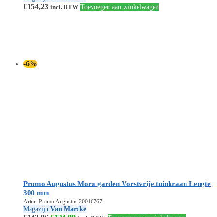
€
154,23
incl. BTW
Toevoegen aan winkelwagen
-6%
Promo Augustus Mora garden Vorstvrije tuinkraan Lengte
300 mm
Artnr: Promo Augustus 20016767
Magazijn
Van Marcke
Oorspronkelijke
Huidige