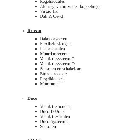
Regelmodules
Aldes galva buizen en koppelingen
Virtuo-fix
Dak & Gevel
Renson
Dakdoorvoeren
Flexibele slangen
Instortkanalen
Muurdoorvoeren
Ventilatiesysteem C
Ventilatiesysteem D
Sensoren en schakelaars
Binnen roosters
Regelkleppen
Motorunits
Duco
Ventilatiemonden
Duco D Units
Ventilatiekanalen
Duco Systeem C
Sensoren