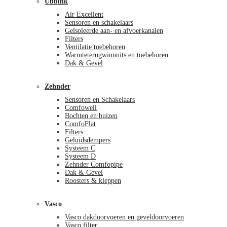
Ubbink
Air Excellent
Sensoren en schakelaars
Geïsoleerde aan- en afvoerkanalen
Filters
Ventilatie toebehoren
Warmteterugwinunits en toebehoren
Dak & Gevel
Zehnder
Sensoren en Schakelaars
Comfowell
Bochten en buizen
ComfoFlat
Filters
Geluidsdempers
Systeem C
Systeem D
Zehnder Comfopipe
Dak & Gevel
Roosters & kleppen
Vasco
Vasco dakdoorvoeren en geveldoorvoeren
Vasco filter