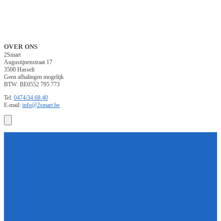
OVER ONS
2Smart
Augustijnenstraat 17
3500 Hasselt
Geen afhalingen mogelijk
BTW: BE0552 795 773
Tel:
0474/34.68.40
E-mail:
info@2smart.be