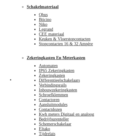
Schakelmateriaal
Qbus
Bticino
Niko
Legrand
CEE materiaal
Keuken & Vloerstopcontacten
Stopcontacten 16 & 32 Ampère
Zekeringkasten En Meterkasten
Automaten
IP65 Zekeringkasten
Zekeringkasten
Blog
Differentieelschakelaars
Verbindingsrails
Inbouwzekeringkasten
Schroefklemmen
Contactoren
Aansluitmodules
Contactdozen
Kwh meters Digitaal en analoog
Bedrijfsurenteller
Schemerschakelaar
Eltako
Tijdrelais