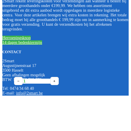
2Smart rekent leveringskosten voor verzendingen aan wanneer u bestelt bij
meerdere groothandels onder €199,99. We hebben ons assortiment
uitgebreid en dit extra aanbod wordt opgeslagen in meerdere logistieke
centra. Voor deze artikelen brengen wij extra kosten in rekening. Het totale
bedrag moet bij alle groothandels € 199,99 zijn om in aanmerking te komen
voor gratis verzending. U kunt de verzendkosten bij het afrekenen
terugvinden.
Herroepingsknop
14 dagen bedenktermijn
CONTACT
2Smart
Augustijnenstraat 17
3500 Hasselt
Geen afhalingen mogelijk
BTW: BE0552 795 773
Frost-
Schell
Promo
−
−
−
+
+
+
Tec
Polar
Augustus
Tel: 0474/34.68.40
Easy
II
Mora
E-mail:
info@2smart.be
voorgemonteerde
vorstvrije
garden
vorstvrije
buitenkraan
Vorstvrije
tuinkraan
voor
tuinkraan
aantal
muurdiktes
Lengte
200-
300
500
mm
mm
aantal
inkortbaar