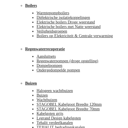
Boilers
Warmtepompboilers
Diëlektrische isolatiekoppelingen
Elektrische boilers Droge weerstand
Elektrische boilers met Natte weerstand
Veiligheidsgroepen
Boilers op Elektriciteit & Centrale verwarming
Regenwaterrecuperatie
Aansluitsets
Regenwaterpompen (droge opstelling)
Dompelpompen
Ondergedompelde pompen
Buizen
Halogeen wachtbuizen
Buizen
Wachtbuizen
STAGOBEL Kabelgoot Breedte 120mm
STAGOBEL Kabelgoot Breedte 70mm
Kabelgoten grijs
Legrand Design kabelgoten
Tehalit verdeelkanalen
TEHALIT bedradingskanalen