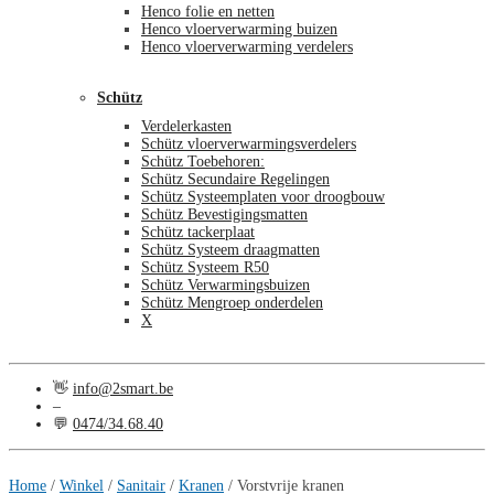
Henco folie en netten
Henco vloerverwarming buizen
Henco vloerverwarming verdelers
Schütz
Verdelerkasten
Schütz vloerverwarmingsverdelers
Schütz Toebehoren:
Schütz Secundaire Regelingen
Schütz Systeemplaten voor droogbouw
Schütz Bevestigingsmatten
Schütz tackerplaat
Schütz Systeem draagmatten
Schütz Systeem R50
Schütz Verwarmingsbuizen
Schütz Mengroep onderdelen
X
👋
info@2smart.be
–
💬
0474/34.68.40
€
0,00
0
Home
/
Winkel
/
Sanitair
/
Kranen
/
Vorstvrije kranen