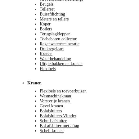
Beugels
Tellerset
Buisafdichting
Meters en tellers
Koper
Boilers
Terugslagkleppen
Toebehoren collector
Regenwaterrecuperatie
Drukregelaars
Kranen
Waterbehandeling
Uitgietbakken en kranen
Flexibels
Kranen
Flexibels en toevoerbuizen
Wasmachinekraan
Vorstvrije kranen
Gevel kranen
Bolafsluiters
Bolafsluiters Vlinder
Schuif afsluiter
Bol afsluiter met aftap
Schell kranen