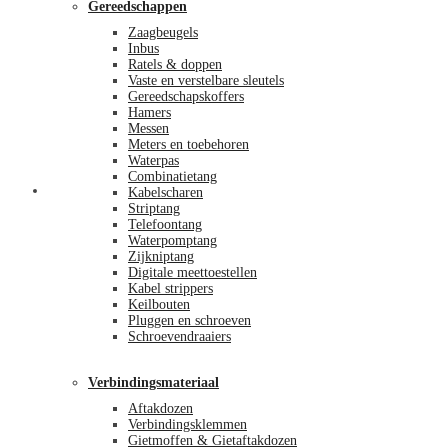
Gereedschappen
Zaagbeugels
Inbus
Ratels & doppen
Vaste en verstelbare sleutels
Gereedschapskoffers
Hamers
Messen
Meters en toebehoren
Waterpas
Combinatietang
Afrekenen
Kabelscharen
Striptang
Telefoontang
Waterpomptang
Zijkniptang
Digitale meettoestellen
Kabel strippers
Keilbouten
Pluggen en schroeven
Schroevendraaiers
Verbindingsmateriaal
Aftakdozen
Verbindingsklemmen
Gietmoffen & Gietaftakdozen