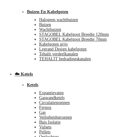
Buizen En Kabelgoten
Halogeen wachtbuizen
Buizen
Wachtbuizen
STAGOBEL Kabelgoot Breedte 120mm
STAGOBEL Kabelgoot Breedte 70mm
Kabelgoten grijs
Legrand Design kabelgoten
€
0,00
0
Tehalit verdeelkanalen
TEHALIT bedradingskanalen
☁️ Ketels
Ketels
Expantievaten
Gaswandketels
Circulatiepompen
Fernox
Gas
Veiligheidsgroepen
Buis Isolatie
Vulsets
Pellets
Ontluchters