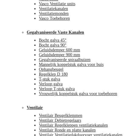
Vasco Ventilatie units
Ventilatiekanalen
Ventilatiemonden
Vasco Toebehoren
Gegalvaniseerde Vaste Kanalen
Bocht galva 45°
Bocht galva 90°
Geluidsdemper 600 mm
Geluidsdemper 900 mm
Gegalvaniseerde spiraalbuizen
Mannelijk koppelstuk galva voor buis
Ophangbeugel
Regelklep D 180
T-stuk galva
Verloop galva
Verloop T-stuk galva
Vrouwelijk koppelstuk galva voor toebehoren
Ventilair
Ventilair Beugelklemmen
Ventilair Debietregelaars
Ventilair Regelkleppen ventilatiekanalen
Ventilair Ronde en platte kanalen
Ventilair Ventilatiedakdoorvoer ventilatiekanalen