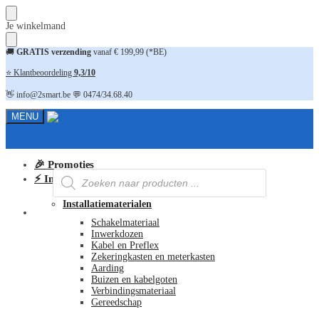
Skip
Skip
Je winkelmand
to
to
navigation
content
🚚
GRATIS verzending
vanaf € 199,99 (*BE)
⭐ Klantbeoordeling
9,3/10
👋 info@2smart.be 💬 0474/34.68.40
MENU
🎉 Promoties
Producten
⚡ Installatiematerialen
zoeken
Installatiematerialen
FAQ
Schakelmateriaal
Inwerkdozen
Kabel en Preflex
Zekeringkasten en meterkasten
Aarding
Buizen en kabelgoten
Verbindingsmateriaal
Gereedschap