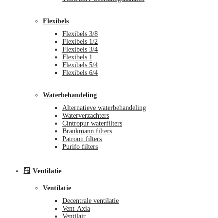
Flexibels
Flexibels 3/8
Flexibels 1/2
Flexibels 3/4
Flexibels 1
Flexibels 5/4
Flexibels 6/4
Waterbehandeling
Alternatieve waterbehandeling
Waterverzachters
Cintropur waterfilters
Braukmann filters
Patroon filters
Purifo filters
🪟 Ventilatie
Ventilatie
Decentrale ventilatie
Vent-Axia
Ventilair