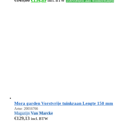
€
143,86
€
134,89
incl. BTW
Toevoegen aan winkelwagen
prijs
prijs
was:
is:
€143,86.
€134,89.
Mora garden Vorstvrije tuinkraan Lengte 150 mm
Artnr: 20016766
Magazijn
Van Marcke
€
129,13
incl. BTW