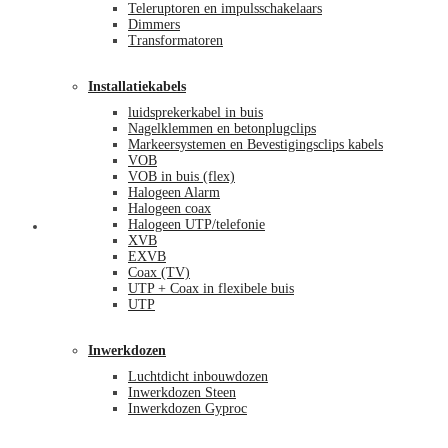
Teleruptoren en impulsschakelaars
Dimmers
Transformatoren
Installatiekabels
luidsprekerkabel in buis
Nagelklemmen en betonplugclips
Markeersystemen en Bevestigingsclips kabels
VOB
VOB in buis (flex)
Halogeen Alarm
Halogeen coax
Halogeen UTP/telefonie
Mijn account
XVB
EXVB
Coax (TV)
UTP + Coax in flexibele buis
UTP
Inwerkdozen
Luchtdicht inbouwdozen
Inwerkdozen Steen
Inwerkdozen Gyproc