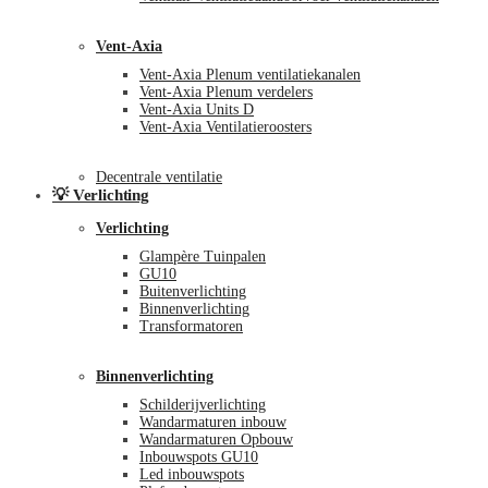
Vent-Axia
Vent-Axia Plenum ventilatiekanalen
Vent-Axia Plenum verdelers
Vent-Axia Units D
Vent-Axia Ventilatieroosters
Decentrale ventilatie
💡 Verlichting
Verlichting
Glampère Tuinpalen
GU10
Buitenverlichting
Binnenverlichting
Transformatoren
Binnenverlichting
Schilderijverlichting
Wandarmaturen inbouw
Wandarmaturen Opbouw
Inbouwspots GU10
Led inbouwspots