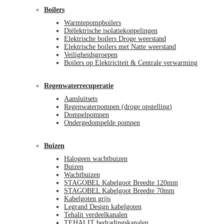
Boilers
Warmtepompboilers
Diëlektrische isolatiekoppelingen
Elektrische boilers Droge weerstand
Elektrische boilers met Natte weerstand
Veiligheidsgroepen
Boilers op Elektriciteit & Centrale verwarming
Regenwaterrecuperatie
Aansluitsets
Regenwaterpompen (droge opstelling)
Dompelpompen
Ondergedompelde pompen
Buizen
Halogeen wachtbuizen
Buizen
Wachtbuizen
STAGOBEL Kabelgoot Breedte 120mm
STAGOBEL Kabelgoot Breedte 70mm
Kabelgoten grijs
Legrand Design kabelgoten
Tehalit verdeelkanalen
TEHALIT bedradingskanalen