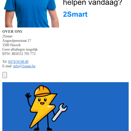
OVER ONS
2Smart
Augustijnenstraat 17
3500 Hasselt
Geen afhalingen mogelijk
BTW: BE0552 795 773
Tel:
0474/34.68.40
E-mail:
info@2smart.be