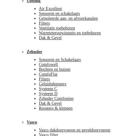
Ubbink
Air Excellent
Sensoren en schakelaars
Geïsoleerde aan- en afvoerkanalen
Filters
Ventilatie toebehoren
Warmteterugwinunits en toebehoren
Dak & Gevel
Zehnder
Sensoren en Schakelaars
Comfowell
Bochten en buizen
ComfoFlat
Filters
Geluidsdempers
Systeem C
Systeem D
Zehnder Comfopipe
Dak & Gevel
Roosters & kleppen
Vasco
Vasco dakdoorvoeren en geveldoorvoeren
Vasco filter