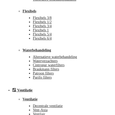
Flexibels
Flexibels 3/8
Flexibels 1/2
Flexibels 3/4
Flexibels 1
Flexibels 5/4
Flexibels 6/4
Waterbehandeling
Alternatieve waterbehandeling
Waterverzachters
Cintropur waterfilters
Braukmann filters
Patroon filters
Purifo filters
🪟 Ventilatie
Ventilatie
Decentrale ventilatie
Vent-Axia
Ventilair