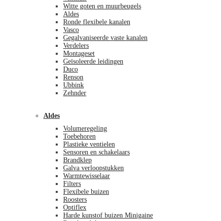
Witte goten en muurbeugels
Aldes
Ronde flexibele kanalen
Vasco
Gegalvaniseerde vaste kanalen
Verdelers
Montageset
Geïsoleerde leidingen
Duco
Renson
Ubbink
Zehnder
Aldes
Volumeregeling
Toebehoren
Plastieke ventielen
Sensoren en schakelaars
Brandklep
Galva verloopstukken
Warmtewisselaar
Filters
Flexibele buizen
Roosters
Optiflex
Harde kunstof buizen Minigaine