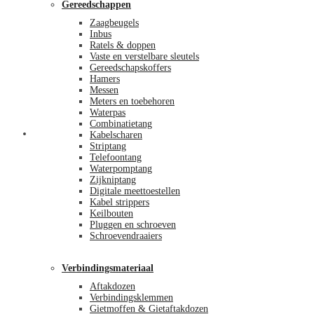
Gereedschappen
Zaagbeugels
Inbus
Ratels & doppen
Vaste en verstelbare sleutels
Gereedschapskoffers
Hamers
Messen
Meters en toebehoren
Waterpas
Combinatietang
Afrekenen
Kabelscharen
Striptang
Telefoontang
Waterpomptang
Zijkniptang
Digitale meettoestellen
Kabel strippers
Keilbouten
Pluggen en schroeven
Schroevendraaiers
Verbindingsmateriaal
Aftakdozen
Verbindingsklemmen
Gietmoffen & Gietaftakdozen