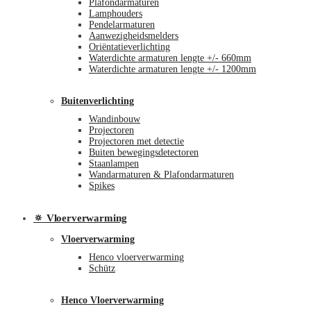
Plafondarmaturen
Lamphouders
Pendelarmaturen
Aanwezigheidsmelders
Oriëntatieverlichting
Waterdichte armaturen lengte +/- 660mm
Waterdichte armaturen lengte +/- 1200mm
Buitenverlichting
Wandinbouw
Projectoren
Projectoren met detectie
Buiten bewegingsdetectoren
Staanlampen
Wandarmaturen & Plafondarmaturen
Spikes
🔅 Vloerverwarming
Vloerverwarming
Henco vloerverwarming
Schütz
Henco Vloerverwarming