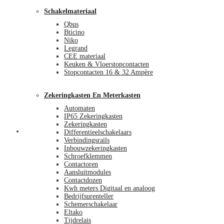
Schakelmateriaal
Qbus
Bticino
Niko
Legrand
CEE materiaal
Keuken & Vloerstopcontacten
Stopcontacten 16 & 32 Ampère
Zekeringkasten En Meterkasten
Automaten
IP65 Zekeringkasten
Zekeringkasten
Blog
Differentieelschakelaars
Verbindingsrails
Inbouwzekeringkasten
Schroefklemmen
Contactoren
Aansluitmodules
Contactdozen
Kwh meters Digitaal en analoog
Bedrijfsurenteller
Schemerschakelaar
Eltako
Tijdrelais