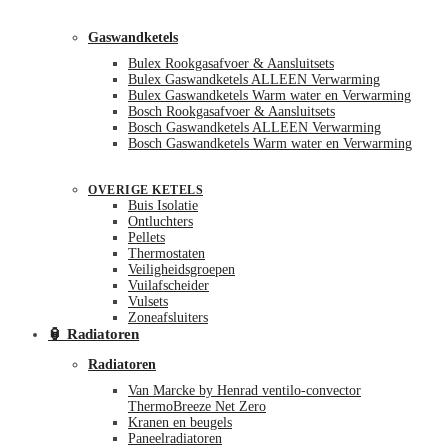
Gaswandketels
Bulex Rookgasafvoer & Aansluitsets
Bulex Gaswandketels ALLEEN Verwarming
Bulex Gaswandketels Warm water en Verwarming
Bosch Rookgasafvoer & Aansluitsets
Bosch Gaswandketels ALLEEN Verwarming
Bosch Gaswandketels Warm water en Verwarming
OVERIGE KETELS
Buis Isolatie
Ontluchters
Pellets
Thermostaten
Veiligheidsgroepen
Vuilafscheider
Vulsets
Zoneafsluiters
🏮 Radiatoren
Radiatoren
Van Marcke by Henrad ventilo-convector
ThermoBreeze Net Zero
Kranen en beugels
Paneelradiatoren