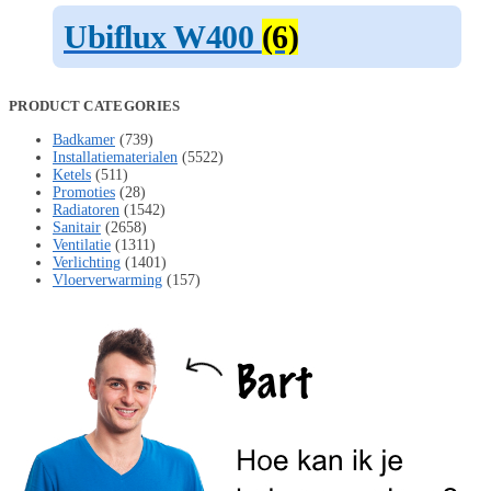
Ubiflux W400
(6)
PRODUCT CATEGORIES
Badkamer
(739)
Installatiematerialen
(5522)
Ketels
(511)
Promoties
(28)
Radiatoren
(1542)
Sanitair
(2658)
Ventilatie
(1311)
Verlichting
(1401)
Vloerverwarming
(157)