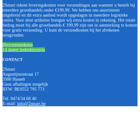
2Smart rekent leveringskosten voor verzendingen aan wanneer u bestelt bij
meerdere groothandels onder €199,99. We hebben ons assortiment
uitgebreid en dit extra aanbod wordt opgeslagen in meerdere logistieke
centra. Voor deze artikelen brengen wij extra kosten in rekening. Het totale
bedrag moet bij alle groothandels € 199,99 zijn om in aanmerking te komen
voor gratis verzending. U kunt de verzendkosten bij het afrekenen
terugvinden.
Herroepingsknop
14 dagen bedenktermijn
CONTACT
2Smart
Augustijnenstraat 17
3500 Hasselt
Geen afhalingen mogelijk
BTW: BE0552 795 773
Tel: 0474/34.68.40
E-mail:
info@2smart.be