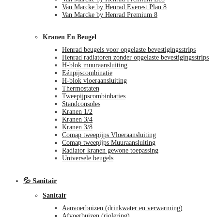
Van Marcke by Henrad Everest Plan 8
Van Marcke by Henrad Premium 8
Kranen En Beugel
Henrad beugels voor opgelaste bevestigingsstrips
Henrad radiatoren zonder opgelaste bevestigingsstrips
H-blok muuraansluiting
Eénpijscombinatie
H-blok vloeraansluiting
Thermostaten
Tweepijpscombinbaties
Standconsoles
Kranen 1/2
Kranen 3/4
Kranen 3/8
Comap tweepijps Vloeraansluiting
Comap tweepijps Muuraansluiting
Radiator kranen gewone toepassing
Universele beugels
💦 Sanitair
Sanitair
Aanvoerbuizen (drinkwater en verwarming)
Afvoerbuizen (riolering)