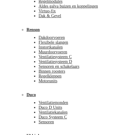
Regelmodules
Aldes galva buizen en koppelingen
Virtuo-fix
Dak & Gevel
Renson
Dakdoorvoeren
Flexibele slangen
Instortkanalen
Muurdoorvoeren
Ventilatiesysteem C
Ventilatiesysteem D
Sensoren en schakelaars
Binnen roosters
Regelkleppen
Motorunits
Duco
Ventilatiemonden
Duco D Units
Ventilatiekanalen
Duco Systeem C
Sensoren