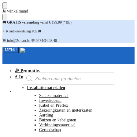
Skip
Skip
Je winkelmand
to
to
navigation
content
🚚
GRATIS verzending
vanaf € 199,99 (*BE)
⭐ Klantbeoordeling
9,3/10
👋 info@2smart.be 💬 0474/34.68.40
MENU
🎉 Promoties
Producten
⚡ Installatiematerialen
zoeken
Installatiematerialen
FAQ
Schakelmateriaal
Inwerkdozen
Kabel en Preflex
Zekeringkasten en meterkasten
Aarding
Buizen en kabelgoten
Verbindingsmateriaal
Gereedschap