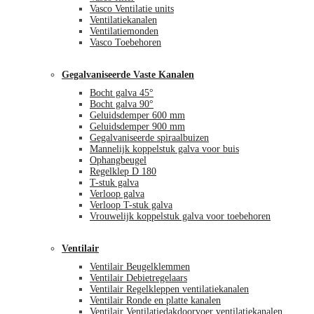
Vasco Ventilatie units
Ventilatiekanalen
Ventilatiemonden
Vasco Toebehoren
Gegalvaniseerde Vaste Kanalen
Bocht galva 45°
Bocht galva 90°
Geluidsdemper 600 mm
Geluidsdemper 900 mm
Gegalvaniseerde spiraalbuizen
Mannelijk koppelstuk galva voor buis
Ophangbeugel
Regelklep D 180
T-stuk galva
Verloop galva
Verloop T-stuk galva
Vrouwelijk koppelstuk galva voor toebehoren
Ventilair
Ventilair Beugelklemmen
Ventilair Debietregelaars
Ventilair Regelkleppen ventilatiekanalen
Ventilair Ronde en platte kanalen
Ventilair Ventilatiedakdoorvoer ventilatiekanalen