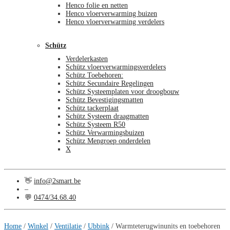
Henco folie en netten
Henco vloerverwarming buizen
Henco vloerverwarming verdelers
Schütz
Verdelerkasten
Schütz vloerverwarmingsverdelers
Schütz Toebehoren:
Schütz Secundaire Regelingen
Schütz Systeemplaten voor droogbouw
Schütz Bevestigingsmatten
Schütz tackerplaat
Schütz Systeem draagmatten
Schütz Systeem R50
Schütz Verwarmingsbuizen
Schütz Mengroep onderdelen
X
👋
info@2smart.be
–
💬
0474/34.68.40
€
0,00
0
Home
/
Winkel
/
Ventilatie
/
Ubbink
/
Warmteterugwinunits en toebehoren