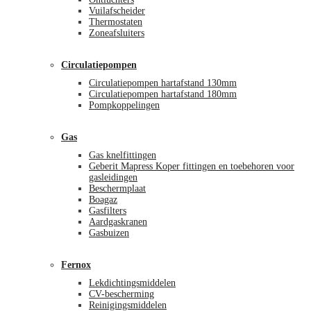
Vuilafscheider
Thermostaten
Zoneafsluiters
Circulatiepompen
Circulatiepompen hartafstand 130mm
Circulatiepompen hartafstand 180mm
Pompkoppelingen
Gas
Gas knelfittingen
Geberit Mapress Koper fittingen en toebehoren voor
gasleidingen
Beschermplaat
Boagaz
Gasfilters
Aardgaskranen
Gasbuizen
Fernox
Lekdichtingsmiddelen
CV-bescherming
Reinigingsmiddelen