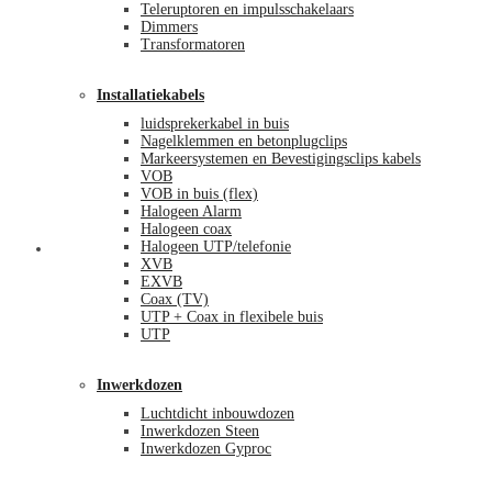
Teleruptoren en impulsschakelaars
Dimmers
Transformatoren
Installatiekabels
luidsprekerkabel in buis
Nagelklemmen en betonplugclips
Markeersystemen en Bevestigingsclips kabels
VOB
VOB in buis (flex)
Halogeen Alarm
Halogeen coax
Halogeen UTP/telefonie
Mijn account
XVB
EXVB
Coax (TV)
UTP + Coax in flexibele buis
UTP
Inwerkdozen
Luchtdicht inbouwdozen
Inwerkdozen Steen
Inwerkdozen Gyproc