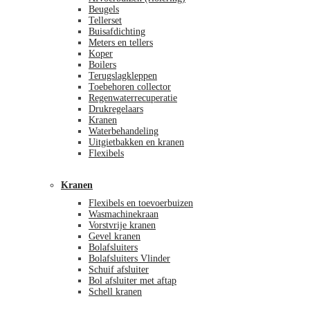
Beugels
Tellerset
Buisafdichting
Meters en tellers
Koper
Boilers
Terugslagkleppen
Toebehoren collector
Regenwaterrecuperatie
Drukregelaars
Kranen
Waterbehandeling
Uitgietbakken en kranen
Flexibels
Kranen
Flexibels en toevoerbuizen
Wasmachinekraan
Vorstvrije kranen
Gevel kranen
Bolafsluiters
Bolafsluiters Vlinder
Schuif afsluiter
Bol afsluiter met aftap
Schell kranen