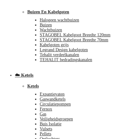
Buizen En Kabelgoten
Halogeen wachtbuizen
Buizen
Wachtbuizen
STAGOBEL Kabelgoot Breedte 120mm
STAGOBEL Kabelgoot Breedte 70mm
Kabelgoten grijs
Legrand Design kabelgoten
€
0,00
0
Tehalit verdeelkanalen
TEHALIT bedradingskanalen
☁️ Ketels
Ketels
Expantievaten
Gaswandketels
Circulatiepompen
Fernox
Gas
Veiligheidsgroepen
Buis Isolatie
Vulsets
Pellets
Ontluchters