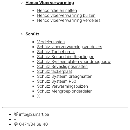
Henco Vloerverwarming
Henco folie en netten
Henco vloerverwarming buizen
Henco vloerverwarming verdelers
Schütz
Verdelerkasten
Schütz vloerverwarmingsverdelers
Schütz Toebehoren:
Schütz Secundaire Regelingen
Schütz Systeemplaten voor droogbouw
Schütz Bevestigingsmatten
Schütz tackerplaat
Schütz Systeem draagmatten
Schütz Systeem R50
Schütz Verwarmingsbuizen
Schütz Mengroep onderdelen
X
👋
info@2smart.be
–
💬
0474/34.68.40