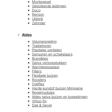
Montageset
Geïsoleerde leidingen
Duco
Renson
Ubbink
Zehnder
Aldes
Volumeregeling
Toebehoren
Plastieke ventielen
Sensoren en schakelaars
Brandklep
Galva verloopstukken
Warmtewisselaar
Filters
Flexibele buizen
Roosters
Optiflex
Harde kunstof buizen Minigaine
Regelmodules
Aldes galva buizen en koppelingen
Virtuo-fix
Dak & Gevel