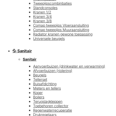
Tweepijpscombinbaties
Standconsoles
Kranen 1/2
Kranen 3/4
Kranen 3/8
Comap tweepijps Vloeraansluiting
Comap tweepijps Muuraansluiting
Radiator kranen gewone toepassing
Universele beugels
💦 Sanitair
Sanitair
Aanvoerbuizen (drinkwater en verwarming)
Afvoerbuizen (riolering)
Beugels
Tellerset
Buisafdichting
Meters en tellers
Koper
Boilers
Terugslagkleppen
Toebehoren collector
Regenwaterrecuperatie
Drukregelaars