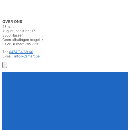
OVER ONS
2Smart
Augustijnenstraat 17
3500 Hasselt
Geen afhalingen mogelijk
BTW: BE0552 795 773
Tel:
0474/34.68.40
E-mail:
info@2smart.be