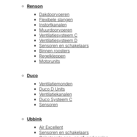
Renson
Dakdoorvoeren
Flexibele slangen
Instortkanalen
Muurdoorvoeren
Ventilatiesysteem C
Ventilatiesysteem D
Sensoren en schakelaars
Binnen roosters
Regelkleppen
Motorunits
Duco
Ventilatiemonden
Duco D Units
Ventilatiekanalen
Duco Systeem C
Sensoren
Ubbink
Air Excellent
Sensoren en schakelaars