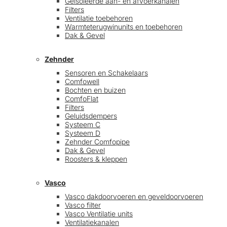
Geïsoleerde aan- en afvoerkanalen
Filters
Ventilatie toebehoren
Warmteterugwinunits en toebehoren
Dak & Gevel
Zehnder
Sensoren en Schakelaars
Comfowell
Bochten en buizen
ComfoFlat
Filters
Geluidsdempers
Systeem C
Systeem D
Zehnder Comfopipe
Dak & Gevel
Roosters & kleppen
Vasco
Vasco dakdoorvoeren en geveldoorvoeren
Vasco filter
Vasco Ventilatie units
Ventilatiekanalen