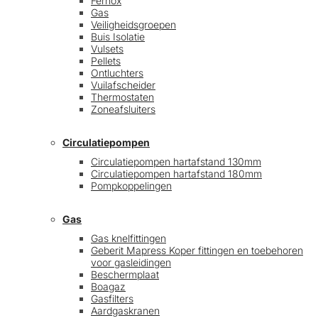
Fernox
Gas
Veiligheidsgroepen
Buis Isolatie
Vulsets
Pellets
Ontluchters
Vuilafscheider
Thermostaten
Zoneafsluiters
Circulatiepompen
Circulatiepompen hartafstand 130mm
Circulatiepompen hartafstand 180mm
Pompkoppelingen
Gas
Gas knelfittingen
Geberit Mapress Koper fittingen en toebehoren
voor gasleidingen
Beschermplaat
Boagaz
Gasfilters
Aardgaskranen