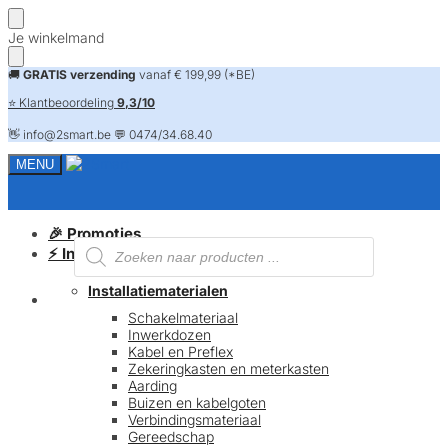
Skip
Skip
Je winkelmand
to
to
navigation
content
🚚
GRATIS verzending
vanaf € 199,99 (*BE)
⭐ Klantbeoordeling
9,3/10
👋 info@2smart.be 💬 0474/34.68.40
MENU
🎉 Promoties
Producten
⚡ Installatiematerialen
zoeken
Installatiematerialen
FAQ
Schakelmateriaal
Inwerkdozen
Kabel en Preflex
Zekeringkasten en meterkasten
Aarding
Buizen en kabelgoten
Verbindingsmateriaal
Gereedschap