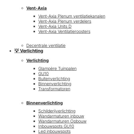
Vent-Axia
Vent-Axia Plenum ventilatiekanalen
Vent-Axia Plenum verdelers
Vent-Axia Units D
Vent-Axia Ventilatieroosters
Decentrale ventilatie
💡 Verlichting
Verlichting
Glampère Tuinpalen
GU10
Buitenverlichting
Binnenverlichting
Transformatoren
Binnenverlichting
Schilderijverlichting
Wandarmaturen inbouw
Wandarmaturen Opbouw
Inbouwspots GU10
Led inbouwspots