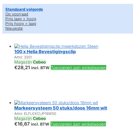
Standaard volgorde
Op voorraad
Prijs laag > hoog
Prijs hoog > laag
Nieuwste
100 x Helia Bevestigingsclip
Artnr: 3201
Magazijn
Cebeo
€
28,21
Toevoegen aan winkelwagen
incl. BTW
Markeersysteem 50 stuks/doos 16mm wit
Artnr: ELFLEXCLIP16W50
Magazijn
Cebeo
€
16,67
Toevoegen aan winkelwagen
incl. BTW