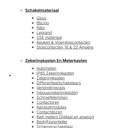
Schakelmateriaal
Qbus
Bticino
Niko
Legrand
CEE materiaal
Keuken & Vloerstopcontacten
Stopcontacten 16 & 32 Ampère
Zekeringkasten En Meterkasten
Automaten
IP65 Zekeringkasten
Blog
Zekeringkasten
Differentieelschakelaars
Verbindingsrails
Inbouwzekeringkasten
Schroefklemmen
Contactoren
Aansluitmodules
Contactdozen
Kwh meters Digitaal en analoog
Bedrijfsurenteller
Schemerschakelaar