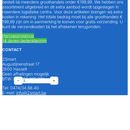
bestelt bij meerdere groothandels onder €199,99. We hebben ons
assortiment uitgebreid en dit extra aanbod wordt opgeslagen in
meerdere logistieke centra. Voor deze artikelen brengen wij extra
kosten in rekening. Het totale bedrag moet bij alle groothandels €
199,99 zijn om in aanmerking te komen voor gratis verzending. U
kunt de verzendkosten bij het afrekenen terugvinden.
Herroepingsknop
14 dagen bedenktermijn
CONTACT
2Smart
Augustijnenstraat 17
3500 Hasselt
Geen afhalingen mogelijk
BTW: BE0552 795 773
100
Markeersysteem
Markeersysteem
−
−
−
+
+
+
x
50
50
Tel: 0474/34.68.40
Helia
stuks/doos
stuks/doos
E-mail:
info@2smart.be
Bevestigingsclip
16mm
20mm
aantal
wit
wit
aantal
aantal