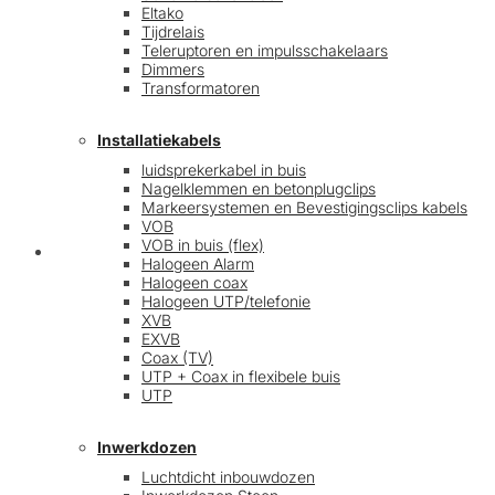
Eltako
Tijdrelais
Teleruptoren en impulsschakelaars
Dimmers
Transformatoren
Installatiekabels
luidsprekerkabel in buis
Nagelklemmen en betonplugclips
Markeersystemen en Bevestigingsclips kabels
VOB
VOB in buis (flex)
Mijn account
Halogeen Alarm
Halogeen coax
Halogeen UTP/telefonie
XVB
EXVB
Coax (TV)
UTP + Coax in flexibele buis
UTP
Inwerkdozen
Luchtdicht inbouwdozen