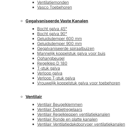
Ventilatiemonden
Vasco Toebehoren
Gegalvaniseerde Vaste Kanalen
Bocht galva 45°
Bocht galva 90°
Geluidsdemper 600 mm
Geluidsdemper 900 mm
Gegalvaniseerde spiraalbuizen
Mannelijk koppelstuk galva voor buis
Ophangbeugel
Regelklep D 180
T-stuk galva
Verloop galva
Verloop T-stuk galva
Vrouwelijk koppelstuk galva voor toebehoren
Ventilair
Ventilair Beugelklemmen
Ventilair Debietregelaars
Ventilair Regelkleppen ventilatiekanalen
Ventilair Ronde en platte kanalen
Ventilair Ventilatiedakdoorvoer ventilatiekanalen