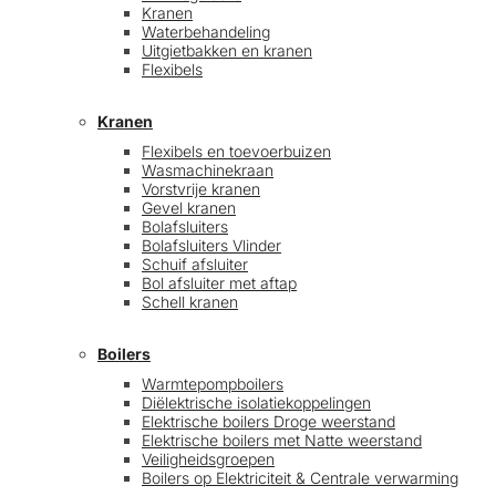
Kranen
Waterbehandeling
Uitgietbakken en kranen
Flexibels
Kranen
Flexibels en toevoerbuizen
Wasmachinekraan
Vorstvrije kranen
Gevel kranen
Bolafsluiters
Bolafsluiters Vlinder
Schuif afsluiter
Bol afsluiter met aftap
Schell kranen
Boilers
Warmtepompboilers
Diëlektrische isolatiekoppelingen
Elektrische boilers Droge weerstand
Elektrische boilers met Natte weerstand
Veiligheidsgroepen
Boilers op Elektriciteit & Centrale verwarming