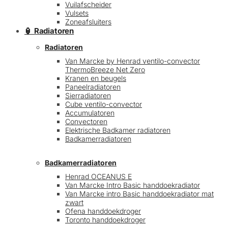
Vuilafscheider
Vulsets
Zoneafsluiters
🏮 Radiatoren
Radiatoren
Van Marcke by Henrad ventilo-convector
ThermoBreeze Net Zero
Kranen en beugels
Paneelradiatoren
Sierradiatoren
Cube ventilo-convector
Accumulatoren
Convectoren
Elektrische Badkamer radiatoren
Badkamerradiatoren
Badkamerradiatoren
Henrad OCEANUS E
Van Marcke Intro Basic handdoekradiator
Van Marcke intro Basic handdoekradiator mat
zwart
Ofena handdoekdroger
Toronto handdoekdroger