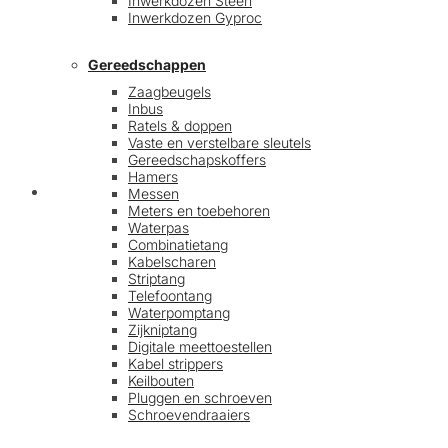
Inwerkdozen Steen
Inwerkdozen Gyproc
Gereedschappen
Zaagbeugels
Inbus
Ratels & doppen
Vaste en verstelbare sleutels
Gereedschapskoffers
Hamers
Afrekenen
Messen
Meters en toebehoren
Waterpas
Combinatietang
Kabelscharen
Striptang
Telefoontang
Waterpomptang
Zijkniptang
Digitale meettoestellen
Kabel strippers
Keilbouten
Pluggen en schroeven
Schroevendraaiers