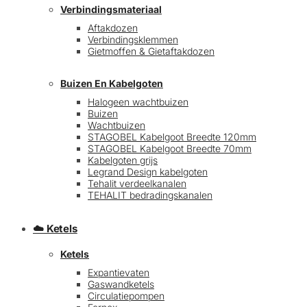
Verbindingsmateriaal
Aftakdozen
Verbindingsklemmen
Gietmoffen & Gietaftakdozen
Buizen En Kabelgoten
Halogeen wachtbuizen
Buizen
€
0,00
0
Wachtbuizen
STAGOBEL Kabelgoot Breedte 120mm
STAGOBEL Kabelgoot Breedte 70mm
Kabelgoten grijs
Legrand Design kabelgoten
Tehalit verdeelkanalen
TEHALIT bedradingskanalen
☁️ Ketels
Ketels
Expantievaten
Gaswandketels
Circulatiepompen