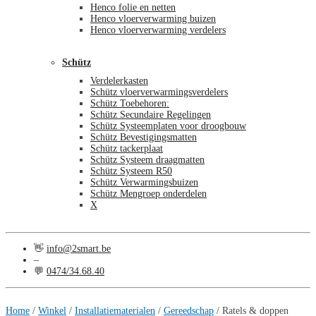
Henco folie en netten
Henco vloerverwarming buizen
Henco vloerverwarming verdelers
Schütz
Verdelerkasten
Schütz vloerverwarmingsverdelers
Schütz Toebehoren:
Schütz Secundaire Regelingen
Schütz Systeemplaten voor droogbouw
Schütz Bevestigingsmatten
Schütz tackerplaat
Schütz Systeem draagmatten
Schütz Systeem R50
Schütz Verwarmingsbuizen
Schütz Mengroep onderdelen
X
👋
info@2smart.be
–
💬
0474/34.68.40
€
0,00
0
Home
/
Winkel
/
Installatiematerialen
/
Gereedschap
/
Ratels & doppen