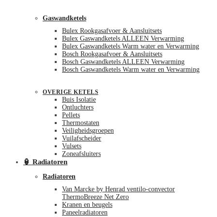
Gaswandketels
Bulex Rookgasafvoer & Aansluitsets
Bulex Gaswandketels ALLEEN Verwarming
Bulex Gaswandketels Warm water en Verwarming
Bosch Rookgasafvoer & Aansluitsets
Bosch Gaswandketels ALLEEN Verwarming
Bosch Gaswandketels Warm water en Verwarming
OVERIGE KETELS
Buis Isolatie
Ontluchters
Pellets
Thermostaten
Veiligheidsgroepen
Vuilafscheider
Vulsets
Zoneafsluiters
🏮 Radiatoren
Radiatoren
Van Marcke by Henrad ventilo-convector
ThermoBreeze Net Zero
Kranen en beugels
Paneelradiatoren