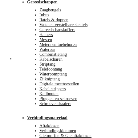
Gereedschappen
Zaagbeugels
Inbus
Ratels & doppen
Vaste en verstelbare sleutels
Gereedschapskoffers
Hamers
Messen
Meters en toebehoren
Waterpas
Combinatietang
Afrekenen
Kabelscharen
Striptang
Telefoontang
Waterpomptang
Zijkniptang
Digitale meettoestellen
Kabel strippers
Keilbouten
Pluggen en schroeven
Schroevendraaiers
Verbindingsmateriaal
Aftakdozen
Verbindingsklemmen
Gietmoffen & Gietaftakdozen