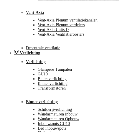
Vent-Axia
Vent-Axia Plenum ventilatiekanalen
Vent-Axia Plenum verdelers
Vent-Axia Units D
Vent-Axia Ventilatieroosters
Decentrale ventilatie
💡 Verlichting
Verlichting
Glampère Tuinpalen
GU10
Buitenverlichting
Binnenverlichting
Transformatoren
Binnenverlichting
Schilderijverlichting
Wandarmaturen inbouw
Wandarmaturen Opbouw
Inbouwspots GU10
Led inbouwspots