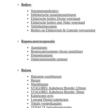
Boilers
Warmtepompboilers
Diëlektrische isolatiekoppelingen
Elektrische boilers Droge weerstand
Elektrische boilers met Natte weerstand
Veiligheidsgroepen
Boilers op Elektriciteit & Centrale verwarming
Regenwaterrecuperatie
Aansluitsets
Regenwaterpompen (droge opstelling)
Dompelpompen
Ondergedompelde pompen
Buizen
Halogeen wachtbuizen
Buizen
Wachtbuizen
STAGOBEL Kabelgoot Breedte 120mm
STAGOBEL Kabelgoot Breedte 70mm
Kabelgoten grijs
Legrand Design kabelgoten
Tehalit verdeelkanalen
TEHALIT bedradingskanalen