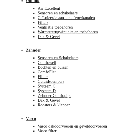
Ubbink
Air Excellent
Sensoren en schakelaars
Geïsoleerde aan- en afvoerkanalen
Filters
Ventilatie toebehoren
Warmteterugwinunits en toebehoren
Dak & Gevel
Zehnder
Sensoren en Schakelaars
Comfowell
Bochten en buizen
ComfoFlat
Filters
Geluidsdempers
Systeem C
Systeem D
Zehnder Comfopipe
Dak & Gevel
Roosters & kleppen
Vasco
Vasco dakdoorvoeren en geveldoorvoeren
Vasco filter