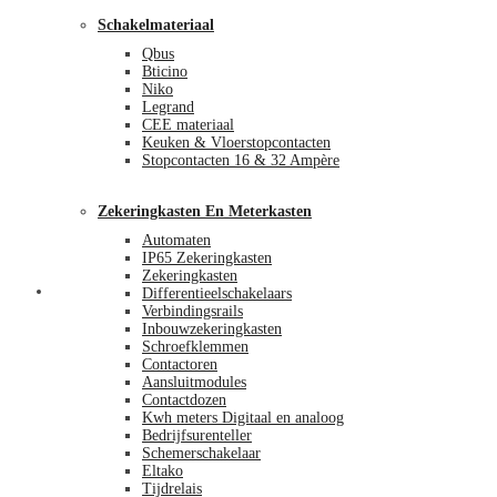
Schakelmateriaal
Qbus
Bticino
Niko
Legrand
CEE materiaal
Keuken & Vloerstopcontacten
Stopcontacten 16 & 32 Ampère
Zekeringkasten En Meterkasten
Automaten
IP65 Zekeringkasten
Zekeringkasten
Blog
Differentieelschakelaars
Verbindingsrails
Inbouwzekeringkasten
Schroefklemmen
Contactoren
Aansluitmodules
Contactdozen
Kwh meters Digitaal en analoog
Bedrijfsurenteller
Schemerschakelaar
Eltako
Tijdrelais