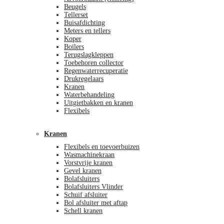
Beugels
Tellerset
Buisafdichting
Meters en tellers
Koper
Boilers
Terugslagkleppen
Toebehoren collector
Regenwaterrecuperatie
Drukregelaars
Kranen
Waterbehandeling
Uitgietbakken en kranen
Flexibels
Kranen
Flexibels en toevoerbuizen
Wasmachinekraan
Vorstvrije kranen
Gevel kranen
Bolafsluiters
Bolafsluiters Vlinder
Schuif afsluiter
Bol afsluiter met aftap
Schell kranen