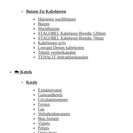
Buizen En Kabelgoten
Halogeen wachtbuizen
Buizen
Wachtbuizen
STAGOBEL Kabelgoot Breedte 120mm
STAGOBEL Kabelgoot Breedte 70mm
Kabelgoten grijs
Legrand Design kabelgoten
€
0,00
0
Tehalit verdeelkanalen
TEHALIT bedradingskanalen
☁️ Ketels
Ketels
Expantievaten
Gaswandketels
Circulatiepompen
Fernox
Gas
Veiligheidsgroepen
Buis Isolatie
Vulsets
Pellets
Ontluchters