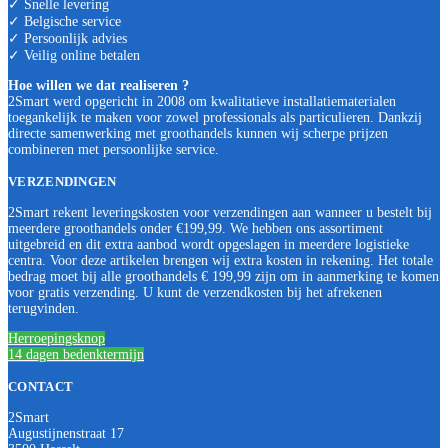
✓ Snelle levering
✓ Belgische service
✓ Persoonlijk advies
✓ Veilig online betalen
Hoe willen we dat realiseren ?
2Smart werd opgericht in 2008 om kwalitatieve installatiematerialen
toegankelijk te maken voor zowel professionals als particulieren. Dankzij
directe samenwerking met groothandels kunnen wij scherpe prijzen
combineren met persoonlijke service.
VERZENDINGEN
2Smart rekent leveringskosten voor verzendingen aan wanneer u bestelt bij
meerdere groothandels onder €199,99. We hebben ons assortiment
uitgebreid en dit extra aanbod wordt opgeslagen in meerdere logistieke
centra. Voor deze artikelen brengen wij extra kosten in rekening. Het totale
bedrag moet bij alle groothandels € 199,99 zijn om in aanmerking te komen
voor gratis verzending. U kunt de verzendkosten bij het afrekenen
terugvinden.
Herroepingsknop
14 dagen bedenktermijn
CONTACT
2Smart
Augustijnenstraat 17