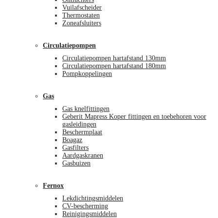
Vuilafscheider
Thermostaten
Zoneafsluiters
Circulatiepompen
Circulatiepompen hartafstand 130mm
Circulatiepompen hartafstand 180mm
Pompkoppelingen
Gas
Gas knelfittingen
Geberit Mapress Koper fittingen en toebehoren voor
gasleidingen
Beschermplaat
Boagaz
Gasfilters
Aardgaskranen
Gasbuizen
Fernox
Lekdichtingsmiddelen
CV-bescherming
Reinigingsmiddelen