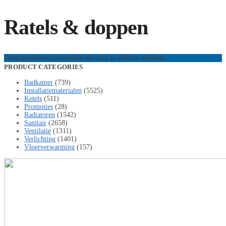
Ratels & doppen
Geen producten gevonden die aan je selectie voldoen.
PRODUCT CATEGORIES
Badkamer
(739)
Installatiematerialen
(5525)
Ketels
(511)
Promoties
(28)
Radiatoren
(1542)
Sanitair
(2658)
Ventilatie
(1311)
Verlichting
(1401)
Vloerverwarming
(157)