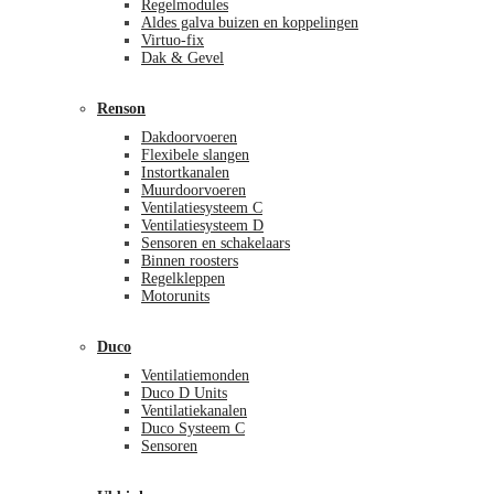
Regelmodules
Aldes galva buizen en koppelingen
Virtuo-fix
Dak & Gevel
Renson
Dakdoorvoeren
Flexibele slangen
Instortkanalen
Muurdoorvoeren
Ventilatiesysteem C
Ventilatiesysteem D
Sensoren en schakelaars
Binnen roosters
Regelkleppen
Motorunits
Duco
Ventilatiemonden
Duco D Units
Ventilatiekanalen
Duco Systeem C
Sensoren