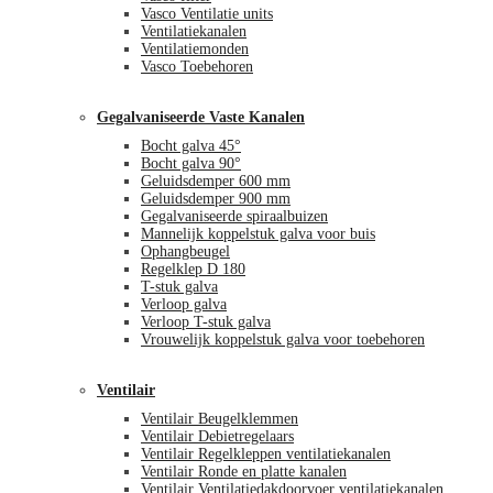
Vasco Ventilatie units
Ventilatiekanalen
Ventilatiemonden
Vasco Toebehoren
Gegalvaniseerde Vaste Kanalen
Bocht galva 45°
Bocht galva 90°
Geluidsdemper 600 mm
Geluidsdemper 900 mm
Gegalvaniseerde spiraalbuizen
Mannelijk koppelstuk galva voor buis
Ophangbeugel
Regelklep D 180
T-stuk galva
Verloop galva
Verloop T-stuk galva
Vrouwelijk koppelstuk galva voor toebehoren
Ventilair
Ventilair Beugelklemmen
Ventilair Debietregelaars
Ventilair Regelkleppen ventilatiekanalen
Ventilair Ronde en platte kanalen
Ventilair Ventilatiedakdoorvoer ventilatiekanalen