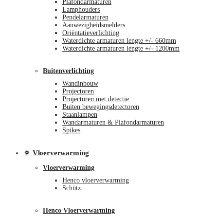
Plafondarmaturen
Lamphouders
Pendelarmaturen
Aanwezigheidsmelders
Oriëntatieverlichting
Waterdichte armaturen lengte +/- 660mm
Waterdichte armaturen lengte +/- 1200mm
Buitenverlichting
Wandinbouw
Projectoren
Projectoren met detectie
Buiten bewegingsdetectoren
Staanlampen
Wandarmaturen & Plafondarmaturen
Spikes
🔅 Vloerverwarming
Vloerverwarming
Henco vloerverwarming
Schütz
Henco Vloerverwarming