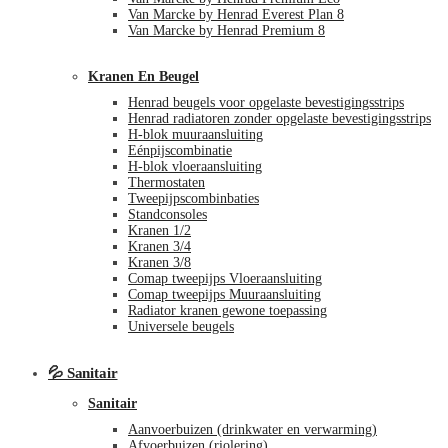
Van Marcke by Henrad Everest Plan 8
Van Marcke by Henrad Premium 8
Kranen En Beugel
Henrad beugels voor opgelaste bevestigingsstrips
Henrad radiatoren zonder opgelaste bevestigingsstrips
H-blok muuraansluiting
Eénpijscombinatie
H-blok vloeraansluiting
Thermostaten
Tweepijpscombinbaties
Standconsoles
Kranen 1/2
Kranen 3/4
Kranen 3/8
Comap tweepijps Vloeraansluiting
Comap tweepijps Muuraansluiting
Radiator kranen gewone toepassing
Universele beugels
💦 Sanitair
Sanitair
Aanvoerbuizen (drinkwater en verwarming)
Afvoerbuizen (riolering)