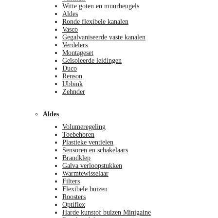
Witte goten en muurbeugels
Aldes
Ronde flexibele kanalen
Vasco
Gegalvaniseerde vaste kanalen
Verdelers
Montageset
Geïsoleerde leidingen
Duco
Renson
Ubbink
Zehnder
Aldes
Volumeregeling
Toebehoren
Plastieke ventielen
Sensoren en schakelaars
Brandklep
Galva verloopstukken
Warmtewisselaar
Filters
Flexibele buizen
Roosters
Optiflex
Harde kunstof buizen Minigaine