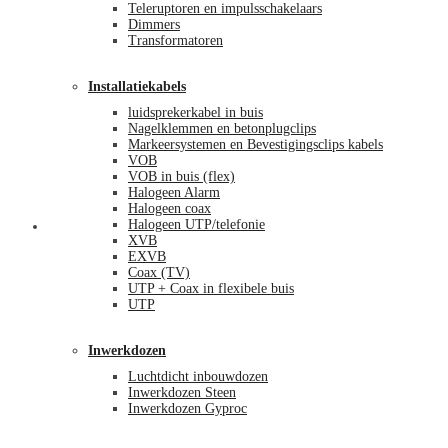
Teleruptoren en impulsschakelaars
Dimmers
Transformatoren
Installatiekabels
luidsprekerkabel in buis
Nagelklemmen en betonplugclips
Markeersystemen en Bevestigingsclips kabels
VOB
VOB in buis (flex)
Halogeen Alarm
Halogeen coax
Halogeen UTP/telefonie
Mijn account
XVB
EXVB
Coax (TV)
UTP + Coax in flexibele buis
UTP
Inwerkdozen
Luchtdicht inbouwdozen
Inwerkdozen Steen
Inwerkdozen Gyproc