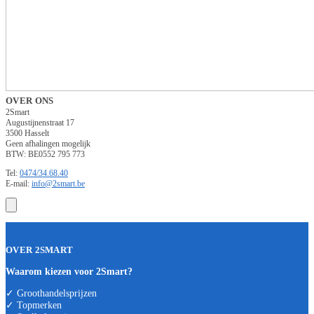
OVER ONS
2Smart
Augustijnenstraat 17
3500 Hasselt
Geen afhalingen mogelijk
BTW: BE0552 795 773
Tel:
0474/34.68.40
E-mail:
info@2smart.be
OVER 2SMART
Waarom kiezen voor 2Smart?
✓ Groothandelsprijzen
✓ Topmerken