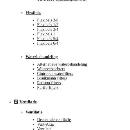
Flexibels
Flexibels 3/8
Flexibels 1/2
Flexibels 3/4
Flexibels 1
Flexibels 5/4
Flexibels 6/4
Waterbehandeling
Alternatieve waterbehandeling
Waterverzachters
Cintropur waterfilters
Braukmann filters
Patroon filters
Purifo filters
🪟 Ventilatie
Ventilatie
Decentrale ventilatie
Vent-Axia
Ventilair