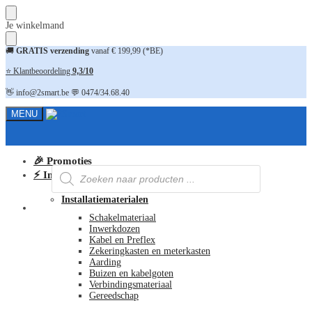
Skip
Skip
Je winkelmand
to
to
navigation
content
🚚
GRATIS verzending
vanaf € 199,99 (*BE)
⭐ Klantbeoordeling
9,3/10
👋 info@2smart.be 💬 0474/34.68.40
MENU
🎉 Promoties
Producten
⚡ Installatiematerialen
zoeken
Installatiematerialen
FAQ
Schakelmateriaal
Inwerkdozen
Kabel en Preflex
Zekeringkasten en meterkasten
Aarding
Buizen en kabelgoten
Verbindingsmateriaal
Gereedschap