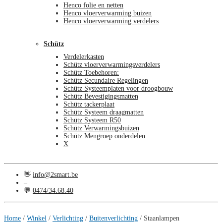
Henco folie en netten
Henco vloerverwarming buizen
Henco vloerverwarming verdelers
Schütz
Verdelerkasten
Schütz vloerverwarmingsverdelers
Schütz Toebehoren:
Schütz Secundaire Regelingen
Schütz Systeemplaten voor droogbouw
Schütz Bevestigingsmatten
Schütz tackerplaat
Schütz Systeem draagmatten
Schütz Systeem R50
Schütz Verwarmingsbuizen
Schütz Mengroep onderdelen
X
👋
info@2smart.be
–
💬
0474/34.68.40
€
0,00
0
Home
/
Winkel
/
Verlichting
/
Buitenverlichting
/
Staanlampen