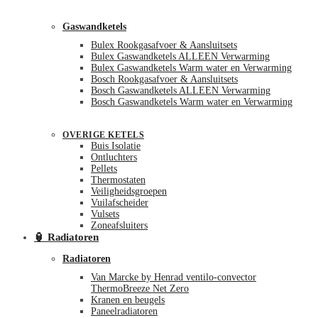
Gaswandketels
Bulex Rookgasafvoer & Aansluitsets
Bulex Gaswandketels ALLEEN Verwarming
Bulex Gaswandketels Warm water en Verwarming
Bosch Rookgasafvoer & Aansluitsets
Bosch Gaswandketels ALLEEN Verwarming
Bosch Gaswandketels Warm water en Verwarming
OVERIGE KETELS
Buis Isolatie
Ontluchters
Pellets
Thermostaten
Veiligheidsgroepen
Vuilafscheider
Vulsets
Zoneafsluiters
🏮 Radiatoren
Radiatoren
Van Marcke by Henrad ventilo-convector
ThermoBreeze Net Zero
Kranen en beugels
Paneelradiatoren