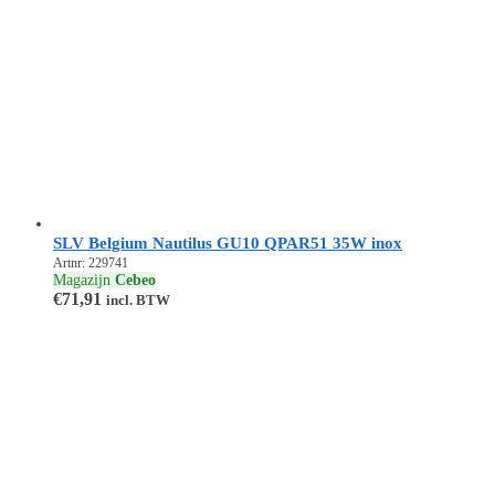
SLV Belgium Nautilus GU10 QPAR51 35W inox
Artnr: 229741
Magazijn
Cebeo
€
71,91
incl. BTW