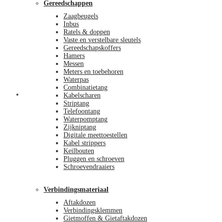
Gereedschappen
Zaagbeugels
Inbus
Ratels & doppen
Vaste en verstelbare sleutels
Gereedschapskoffers
Hamers
Messen
Meters en toebehoren
Waterpas
Combinatietang
Afrekenen
Kabelscharen
Striptang
Telefoontang
Waterpomptang
Zijkniptang
Digitale meettoestellen
Kabel strippers
Keilbouten
Pluggen en schroeven
Schroevendraaiers
Verbindingsmateriaal
Aftakdozen
Verbindingsklemmen
Gietmoffen & Gietaftakdozen