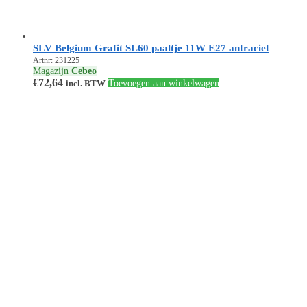
SLV Belgium Grafit SL60 paaltje 11W E27 antraciet
Artnr: 231225
Magazijn
Cebeo
€
72,64
incl. BTW
Toevoegen aan winkelwagen