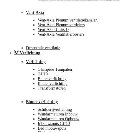
Vent-Axia
Vent-Axia Plenum ventilatiekanalen
Vent-Axia Plenum verdelers
Vent-Axia Units D
Vent-Axia Ventilatieroosters
Decentrale ventilatie
💡 Verlichting
Verlichting
Glampère Tuinpalen
GU10
Buitenverlichting
Binnenverlichting
Transformatoren
Binnenverlichting
Schilderijverlichting
Wandarmaturen inbouw
Wandarmaturen Opbouw
Inbouwspots GU10
Led inbouwspots