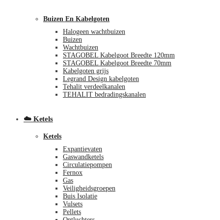
Buizen En Kabelgoten
Halogeen wachtbuizen
Buizen
Wachtbuizen
STAGOBEL Kabelgoot Breedte 120mm
STAGOBEL Kabelgoot Breedte 70mm
Kabelgoten grijs
Legrand Design kabelgoten
€
0,00
0
Tehalit verdeelkanalen
TEHALIT bedradingskanalen
☁️ Ketels
Ketels
Expantievaten
Gaswandketels
Circulatiepompen
Fernox
Gas
Veiligheidsgroepen
Buis Isolatie
Vulsets
Pellets
Ontluchters