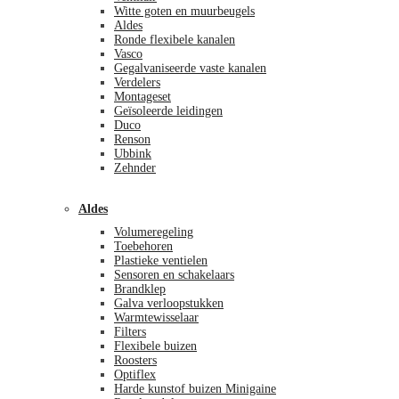
Witte goten en muurbeugels
Aldes
Ronde flexibele kanalen
Vasco
Gegalvaniseerde vaste kanalen
Verdelers
Montageset
Geïsoleerde leidingen
Duco
Renson
Ubbink
Zehnder
Aldes
Volumeregeling
Toebehoren
Plastieke ventielen
Sensoren en schakelaars
Brandklep
Galva verloopstukken
Warmtewisselaar
Filters
Flexibele buizen
Roosters
Optiflex
Harde kunstof buizen Minigaine