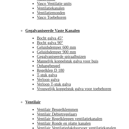
Vasco Ventilatie units
Ventilatiekanalen
Ventilatiemonden
Vasco Toebehoren
Gegalvaniseerde Vaste Kanalen
Bocht galva 45°
Bocht galva 90°
Geluidsdemper 600 mm
Geluidsdemper 900 mm
Gegalvaniseerde spiraalbuizen
Mannelijk koppelstuk galva voor buis
Ophangbeugel
Regelklep D 180
T-stuk galva
Verloop galva
Verloop T-stuk galva
Vrouwelijk koppelstuk galva voor toebehoren
Ventilair
Ventilair Beugelklemmen
Ventilair Debietregelaars
Ventilair Regelkleppen ventilatiekanalen
Ventilair Ronde en platte kanalen
Ventilair Ventilatiedakdoorvoer ventilatiekanalen