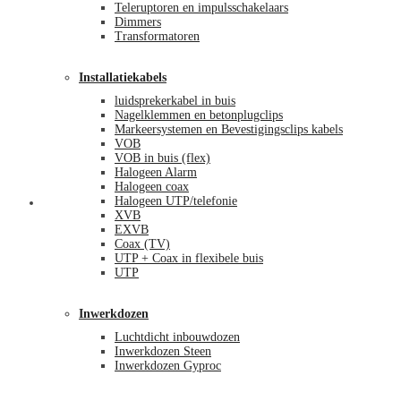
Teleruptoren en impulsschakelaars
Dimmers
Transformatoren
Installatiekabels
luidsprekerkabel in buis
Nagelklemmen en betonplugclips
Markeersystemen en Bevestigingsclips kabels
VOB
VOB in buis (flex)
Halogeen Alarm
Halogeen coax
Halogeen UTP/telefonie
Mijn account
XVB
EXVB
Coax (TV)
UTP + Coax in flexibele buis
UTP
Inwerkdozen
Luchtdicht inbouwdozen
Inwerkdozen Steen
Inwerkdozen Gyproc