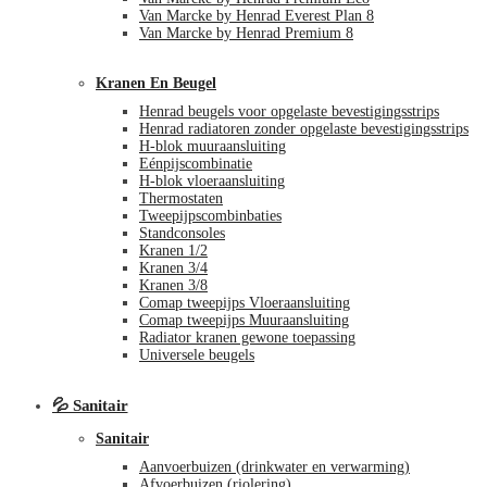
Van Marcke by Henrad Everest Plan 8
Van Marcke by Henrad Premium 8
Kranen En Beugel
Henrad beugels voor opgelaste bevestigingsstrips
Henrad radiatoren zonder opgelaste bevestigingsstrips
H-blok muuraansluiting
Eénpijscombinatie
H-blok vloeraansluiting
Thermostaten
Tweepijpscombinbaties
Standconsoles
Kranen 1/2
Kranen 3/4
Kranen 3/8
Comap tweepijps Vloeraansluiting
Comap tweepijps Muuraansluiting
Radiator kranen gewone toepassing
Universele beugels
💦 Sanitair
Sanitair
Aanvoerbuizen (drinkwater en verwarming)
Afvoerbuizen (riolering)