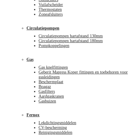
Vuilafscheider
Thermostaten
Zoneafsluiters
Circulatiepompen
Circulatiepompen hartafstand 130mm
Circulatiepompen hartafstand 180mm
Pompkoppelingen
Gas
Gas knelfittingen
Geberit Mapress Koper fittingen en toebehoren voor
gasleidingen
Beschermplaat
Boagaz
Gasfilters
Aardgaskranen
Gasbuizen
Fernox
Lekdichtingsmiddelen
CV-bescherming
Reinigingsmiddelen