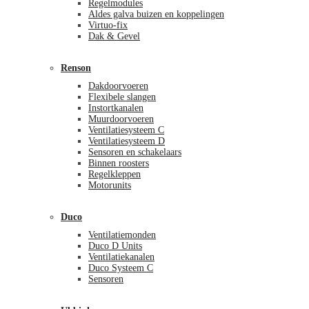
Regelmodules
Aldes galva buizen en koppelingen
Virtuo-fix
Dak & Gevel
Renson
Dakdoorvoeren
Flexibele slangen
Instortkanalen
Muurdoorvoeren
Ventilatiesysteem C
Ventilatiesysteem D
Sensoren en schakelaars
Binnen roosters
Regelkleppen
Motorunits
Duco
Ventilatiemonden
Duco D Units
Ventilatiekanalen
Duco Systeem C
Sensoren