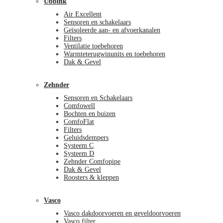
Ubbink
Air Excellent
Sensoren en schakelaars
Geïsoleerde aan- en afvoerkanalen
Filters
Ventilatie toebehoren
Warmteterugwinunits en toebehoren
Dak & Gevel
Zehnder
Sensoren en Schakelaars
Comfowell
Bochten en buizen
ComfoFlat
Filters
Geluidsdempers
Systeem C
Systeem D
Zehnder Comfopipe
Dak & Gevel
Roosters & kleppen
Vasco
Vasco dakdoorvoeren en geveldoorvoeren
Vasco filter