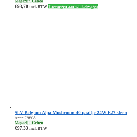
Magazijn
Cebeo
€
93,70
incl. BTW
Toevoegen aan winkelwagen
SLV Belgium Alpa Mushroom 40 paaltje 24W E27 steen
Artnr: 228935
Magazijn
Cebeo
€
97,33
incl. BTW