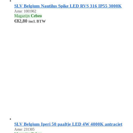
SLV Belgium Nautilus Spike LED RVS 316 IP55 3000K
Artnr: 1001962
Magazijn
Cebeo
€
82,80
incl. BTW
SLV Belgium Iperi 50 paaltje LED 4W 4000K antraciet
Artnr: 231305