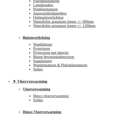
Plafondarmaturen
Lamphouders
Pendelarmaturen
Aanwezigheidsmelders
Oriëntatieverlichting
Waterdichte armaturen lengte +/- 660mm
Waterdichte armaturen lengte +/- 1200mm
Buitenverlichting
Wandinbouw
Projectoren
Projectoren met detectie
Buiten bewegingsdetectoren
Staanlampen
Wandarmaturen & Plafondarmaturen
Spikes
🔅 Vloerverwarming
Vloerverwarming
Henco vloerverwarming
Schütz
Henco Vloerverwarming