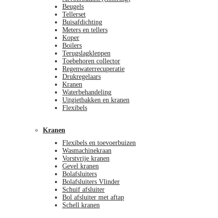
Beugels
Tellerset
Buisafdichting
Meters en tellers
Koper
Boilers
Terugslagkleppen
Toebehoren collector
Regenwaterrecuperatie
Drukregelaars
Kranen
Waterbehandeling
Uitgietbakken en kranen
Flexibels
Kranen
Flexibels en toevoerbuizen
Wasmachinekraan
Vorstvrije kranen
Gevel kranen
Bolafsluiters
Bolafsluiters Vlinder
Schuif afsluiter
Bol afsluiter met aftap
Schell kranen