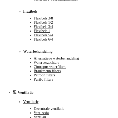
Flexibels
Flexibels 3/8
Flexibels 1/2
Flexibels 3/4
Flexibels 1
Flexibels 5/4
Flexibels 6/4
Waterbehandeling
Alternatieve waterbehandeling
Waterverzachters
Cintropur waterfilters
Braukmann filters
Patroon filters
Purifo filters
🪟 Ventilatie
Ventilatie
Decentrale ventilatie
Vent-Axia
Ventilair