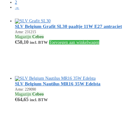
2
→
SLV Belgium Grafit SL30 paaltje 11W E27 antraciet
Artnr: 231215
Magazijn
Cebeo
€
58,10
incl. BTW
Toevoegen aan winkelwagen
SLV Belgium Nautilus MR16 35W Edelsta
Artnr: 229090
Magazijn
Cebeo
€
64,65
incl. BTW