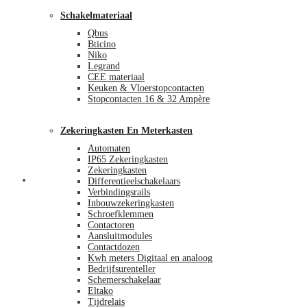
Schakelmateriaal
Qbus
Bticino
Niko
Legrand
CEE materiaal
Keuken & Vloerstopcontacten
Stopcontacten 16 & 32 Ampère
Zekeringkasten En Meterkasten
Automaten
IP65 Zekeringkasten
Zekeringkasten
Blog
Differentieelschakelaars
Verbindingsrails
Inbouwzekeringkasten
Schroefklemmen
Contactoren
Aansluitmodules
Contactdozen
Kwh meters Digitaal en analoog
Bedrijfsurenteller
Schemerschakelaar
Eltako
Tijdrelais