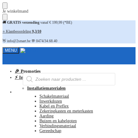
Skip
Skip
Je winkelmand
to
to
navigation
content
🚚
GRATIS verzending
vanaf € 199,99 (*BE)
⭐ Klantbeoordeling
9,3/10
👋 info@2smart.be 💬 0474/34.68.40
MENU
🎉 Promoties
Producten
⚡ Installatiematerialen
zoeken
Installatiematerialen
FAQ
Schakelmateriaal
Inwerkdozen
Kabel en Preflex
Zekeringkasten en meterkasten
Aarding
Buizen en kabelgoten
Verbindingsmateriaal
Gereedschap