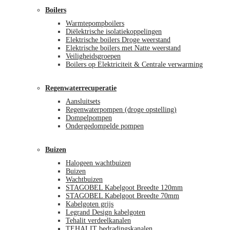
Boilers
Warmtepompboilers
Diëlektrische isolatiekoppelingen
Elektrische boilers Droge weerstand
Elektrische boilers met Natte weerstand
Veiligheidsgroepen
Boilers op Elektriciteit & Centrale verwarming
Regenwaterrecuperatie
Aansluitsets
Regenwaterpompen (droge opstelling)
Dompelpompen
Ondergedompelde pompen
Buizen
Halogeen wachtbuizen
Buizen
Wachtbuizen
STAGOBEL Kabelgoot Breedte 120mm
STAGOBEL Kabelgoot Breedte 70mm
Kabelgoten grijs
Legrand Design kabelgoten
Tehalit verdeelkanalen
TEHALIT bedradingskanalen