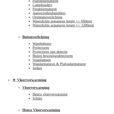
Plafondarmaturen
Lamphouders
Pendelarmaturen
Aanwezigheidsmelders
Oriëntatieverlichting
Waterdichte armaturen lengte +/- 660mm
Waterdichte armaturen lengte +/- 1200mm
Buitenverlichting
Wandinbouw
Projectoren
Projectoren met detectie
Buiten bewegingsdetectoren
Staanlampen
Wandarmaturen & Plafondarmaturen
Spikes
🔅 Vloerverwarming
Vloerverwarming
Henco vloerverwarming
Schütz
Henco Vloerverwarming