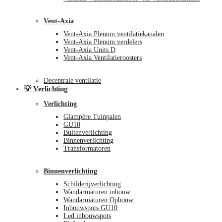
Vent-Axia
Vent-Axia Plenum ventilatiekanalen
Vent-Axia Plenum verdelers
Vent-Axia Units D
Vent-Axia Ventilatieroosters
Decentrale ventilatie
💡 Verlichting
Verlichting
Glampère Tuinpalen
GU10
Buitenverlichting
Binnenverlichting
Transformatoren
Binnenverlichting
Schilderijverlichting
Wandarmaturen inbouw
Wandarmaturen Opbouw
Inbouwspots GU10
Led inbouwspots