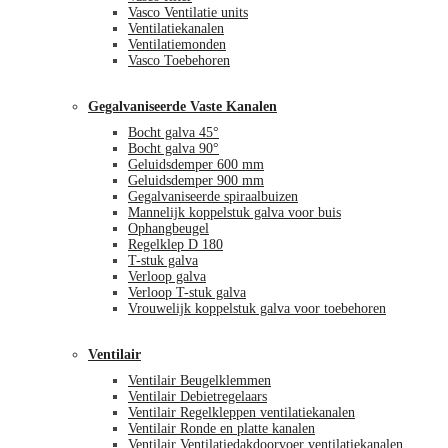
Vasco Ventilatie units
Ventilatiekanalen
Ventilatiemonden
Vasco Toebehoren
Gegalvaniseerde Vaste Kanalen
Bocht galva 45°
Bocht galva 90°
Geluidsdemper 600 mm
Geluidsdemper 900 mm
Gegalvaniseerde spiraalbuizen
Mannelijk koppelstuk galva voor buis
Ophangbeugel
Regelklep D 180
T-stuk galva
Verloop galva
Verloop T-stuk galva
Vrouwelijk koppelstuk galva voor toebehoren
Ventilair
Ventilair Beugelklemmen
Ventilair Debietregelaars
Ventilair Regelkleppen ventilatiekanalen
Ventilair Ronde en platte kanalen
Ventilair Ventilatiedakdoorvoer ventilatiekanalen