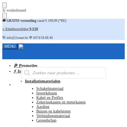
Skip
Skip
Je winkelmand
to
to
navigation
content
🚚
GRATIS verzending
vanaf € 199,99 (*BE)
⭐ Klantbeoordeling
9,3/10
👋 info@2smart.be 💬 0474/34.68.40
MENU
🎉 Promoties
Producten
⚡ Installatiematerialen
zoeken
Installatiematerialen
FAQ
Schakelmateriaal
Inwerkdozen
Kabel en Preflex
Zekeringkasten en meterkasten
Aarding
Buizen en kabelgoten
Verbindingsmateriaal
Gereedschap