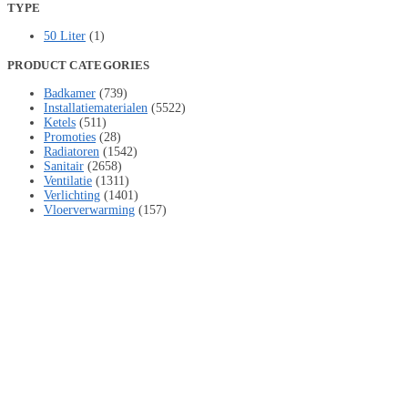
TYPE
50 Liter
(1)
PRODUCT CATEGORIES
Badkamer
(739)
Installatiematerialen
(5522)
Ketels
(511)
Promoties
(28)
Radiatoren
(1542)
Sanitair
(2658)
Ventilatie
(1311)
Verlichting
(1401)
Vloerverwarming
(157)