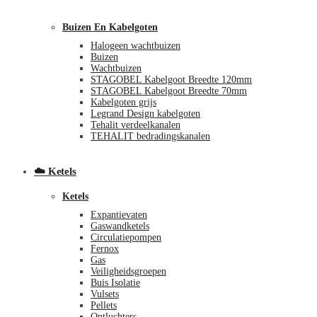
Buizen En Kabelgoten
Halogeen wachtbuizen
Buizen
Wachtbuizen
STAGOBEL Kabelgoot Breedte 120mm
STAGOBEL Kabelgoot Breedte 70mm
Kabelgoten grijs
Legrand Design kabelgoten
€
0,00
0
Tehalit verdeelkanalen
TEHALIT bedradingskanalen
☁️ Ketels
Ketels
Expantievaten
Gaswandketels
Circulatiepompen
Fernox
Gas
Veiligheidsgroepen
Buis Isolatie
Vulsets
Pellets
Ontluchters