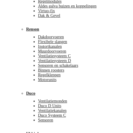
Regelmodules
Aldes galva buizen en koppelingen
Virtuo-fix
Dak & Gevel
Renson
Dakdoorvoeren
Flexibele slangen
Instortkanalen
Muurdoorvoeren
Ventilatiesysteem C
Ventilatiesysteem D
Sensoren en schakelaars
Binnen roosters
Regelkleppen
Motorunits
Duco
Ventilatiemonden
Duco D Units
Ventilatiekanalen
Duco Systeem C
Sensoren