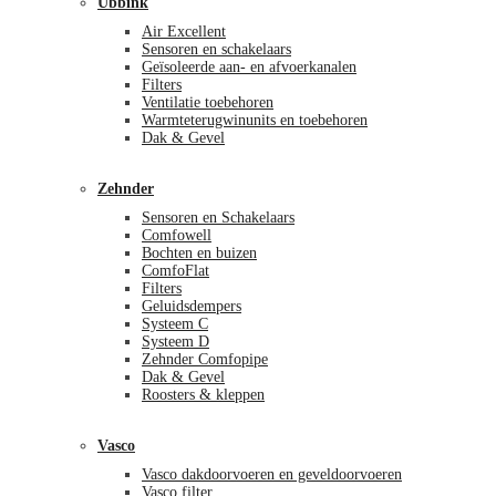
Ubbink
Air Excellent
Sensoren en schakelaars
Geïsoleerde aan- en afvoerkanalen
Filters
Ventilatie toebehoren
Warmteterugwinunits en toebehoren
Dak & Gevel
Zehnder
Sensoren en Schakelaars
Comfowell
Bochten en buizen
ComfoFlat
Filters
Geluidsdempers
Systeem C
Systeem D
Zehnder Comfopipe
Dak & Gevel
Roosters & kleppen
Vasco
Vasco dakdoorvoeren en geveldoorvoeren
Vasco filter