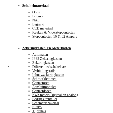
Schakelmateriaal
Qbus
Bticino
Niko
Legrand
CEE materiaal
Keuken & Vloerstopcontacten
Stopcontacten 16 & 32 Ampère
Zekeringkasten En Meterkasten
Automaten
IP65 Zekeringkasten
Zekeringkasten
Blog
Differentieelschakelaars
Verbindingsrails
Inbouwzekeringkasten
Schroefklemmen
Contactoren
Aansluitmodules
Contactdozen
Kwh meters Digitaal en analoog
Bedrijfsurenteller
Schemerschakelaar
Eltako
Tijdrelais