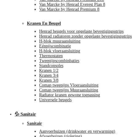
Van Marcke by Henrad Everest Plan 8
Van Marcke by Henrad Premium 8
Kranen En Beugel
Henrad beugels voor opgelaste bevestigingsstrips
Henrad radiatoren zonder opgelaste bevestigingsstrips
H-blok muuraansluiting
Eénpijscombinatie
H-blok vloeraansluiting
Thermostaten
Tweepijpscombinbaties
Standconsoles
Kranen 1/2
Kranen 3/4
Kranen 3/8
Comap tweepijps Vloeraansluiting
Comap tweepijps Muuraansluiting
Radiator kranen gewone toepassing
Universele beugels
💦 Sanitair
Sanitair
Aanvoerbuizen (drinkwater en verwarming)
Afvoerbuizen (riolering)