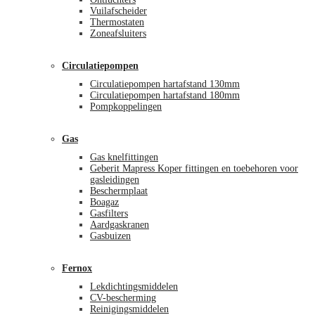
Vuilafscheider
Thermostaten
Zoneafsluiters
Circulatiepompen
Circulatiepompen hartafstand 130mm
Circulatiepompen hartafstand 180mm
Pompkoppelingen
Gas
Gas knelfittingen
Geberit Mapress Koper fittingen en toebehoren voor
gasleidingen
Beschermplaat
Boagaz
Gasfilters
Aardgaskranen
Gasbuizen
Fernox
Lekdichtingsmiddelen
CV-bescherming
Reinigingsmiddelen