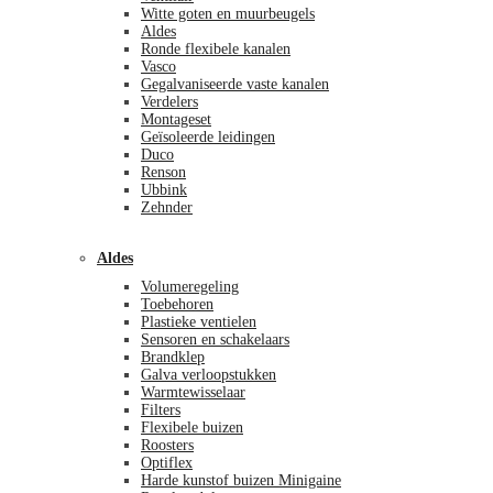
Witte goten en muurbeugels
Aldes
Ronde flexibele kanalen
Vasco
Gegalvaniseerde vaste kanalen
Verdelers
Montageset
Geïsoleerde leidingen
Duco
Renson
Ubbink
Zehnder
Aldes
Volumeregeling
Toebehoren
Plastieke ventielen
Sensoren en schakelaars
Brandklep
Galva verloopstukken
Warmtewisselaar
Filters
Flexibele buizen
Roosters
Optiflex
Harde kunstof buizen Minigaine