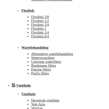
Flexibels
Flexibels 3/8
Flexibels 1/2
Flexibels 3/4
Flexibels 1
Flexibels 5/4
Flexibels 6/4
Waterbehandeling
Alternatieve waterbehandeling
Waterverzachters
Cintropur waterfilters
Braukmann filters
Patroon filters
Purifo filters
🪟 Ventilatie
Ventilatie
Decentrale ventilatie
Vent-Axia
Ventilair