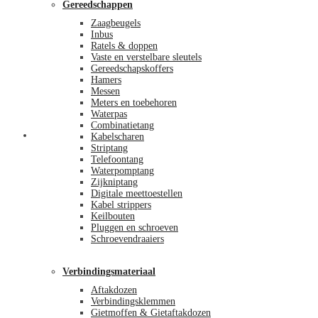
Gereedschappen
Zaagbeugels
Inbus
Ratels & doppen
Vaste en verstelbare sleutels
Gereedschapskoffers
Hamers
Messen
Meters en toebehoren
Waterpas
Combinatietang
Afrekenen
Kabelscharen
Striptang
Telefoontang
Waterpomptang
Zijkniptang
Digitale meettoestellen
Kabel strippers
Keilbouten
Pluggen en schroeven
Schroevendraaiers
Verbindingsmateriaal
Aftakdozen
Verbindingsklemmen
Gietmoffen & Gietaftakdozen