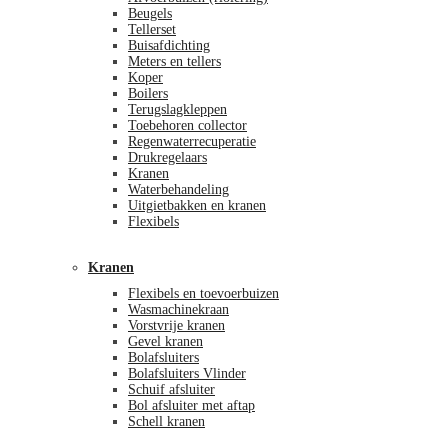
Beugels
Tellerset
Buisafdichting
Meters en tellers
Koper
Boilers
Terugslagkleppen
Toebehoren collector
Regenwaterrecuperatie
Drukregelaars
Kranen
Waterbehandeling
Uitgietbakken en kranen
Flexibels
Kranen
Flexibels en toevoerbuizen
Wasmachinekraan
Vorstvrije kranen
Gevel kranen
Bolafsluiters
Bolafsluiters Vlinder
Schuif afsluiter
Bol afsluiter met aftap
Schell kranen