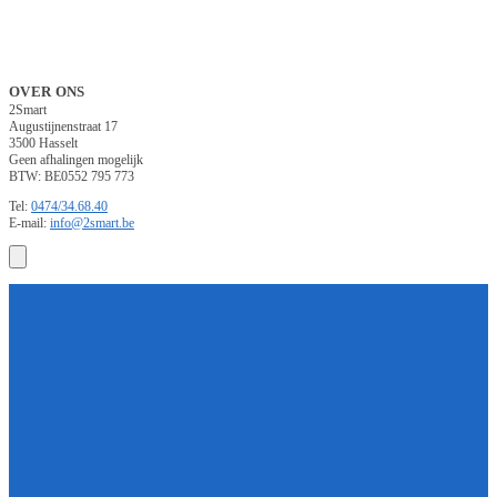
OVER ONS
2Smart
Augustijnenstraat 17
3500 Hasselt
Geen afhalingen mogelijk
BTW: BE0552 795 773
Tel:
0474/34.68.40
E-mail:
info@2smart.be