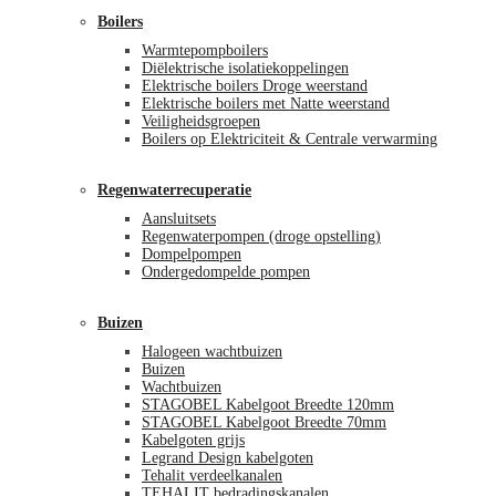
Boilers
Warmtepompboilers
Diëlektrische isolatiekoppelingen
Elektrische boilers Droge weerstand
Elektrische boilers met Natte weerstand
Veiligheidsgroepen
Boilers op Elektriciteit & Centrale verwarming
Regenwaterrecuperatie
Aansluitsets
Regenwaterpompen (droge opstelling)
Dompelpompen
Ondergedompelde pompen
Buizen
Halogeen wachtbuizen
Buizen
Wachtbuizen
STAGOBEL Kabelgoot Breedte 120mm
STAGOBEL Kabelgoot Breedte 70mm
Kabelgoten grijs
Legrand Design kabelgoten
Tehalit verdeelkanalen
TEHALIT bedradingskanalen