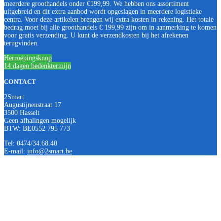
meerdere groothandels onder €199,99. We hebben ons assortiment
uitgebreid en dit extra aanbod wordt opgeslagen in meerdere logistieke
centra. Voor deze artikelen brengen wij extra kosten in rekening. Het totale
bedrag moet bij alle groothandels € 199,99 zijn om in aanmerking te komen
voor gratis verzending. U kunt de verzendkosten bij het afrekenen
terugvinden.
Herroepingsknop
14 dagen bedenktermijn
CONTACT
2Smart
Augustijnenstraat 17
3500 Hasselt
Geen afhalingen mogelijk
BTW: BE0552 795 773
Tel: 0474/34.68.40
E-mail:
info@2smart.be