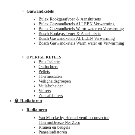
Gaswandketels
Bulex Rookgasafvoer & Aansluitsets
Bulex Gaswandketels ALLEEN Verwarming
Bulex Gaswandketels Warm water en Verwarming
Bosch Rookgasafvoer & Aansluitsets
Bosch Gaswandketels ALLEEN Verwarming
Bosch Gaswandketels Warm water en Verwarming
OVERIGE KETELS
Buis Isolatie
Ontluchters
Pellets
Thermostaten
Veiligheidsgroepen
Vuilafscheider
Vulsets
Zoneafsluiters
🏮 Radiatoren
Radiatoren
Van Marcke by Henrad ventilo-convector
ThermoBreeze Net Zero
Kranen en beugels
Paneelradiatoren