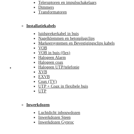
Teleruptoren en impulsschakelaars
Dimmers
Transformatoren
Installatiekabels
luidsprekerkabel in buis
Nagelklemmen en betonplugclips
Markeersystemen en Bevestigingsclips kabels
VOB
VOB in buis (flex)
Halogeen Alarm
Halogeen coax
Halogeen UTP/telefonie
Mijn account
XVB
EXVB
Coax (TV)
UTP + Coax in flexibele buis
UTP
Inwerkdozen
Luchtdicht inbouwdozen
Inwerkdozen Steen
Inwerkdozen Gyproc