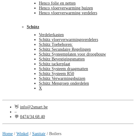
Henco folie en netten
Henco vloerverwarming buizen
Henco vloerverwarming verdelers
Schütz
Verdelerkasten
Schütz vloerverwarmingsverdelers
Schütz Toebehoren:
Schütz Secundaire Regelingen
Schütz Systeemplaten voor droogbouw
Schütz Bevestigingsmatten
Schütz tackerplaat
Schütz Systeem draagmatten
Schütz Systeem R50
Schütz Verwarmingsbuizen
Schütz Mengroep onderdelen
X
👋
info@2smart.be
–
💬
0474/34.68.40
€
0,00
0
Home
/
Winkel
/
Sanitair
/
Boilers