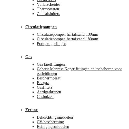
Vuilafscheider
Thermostaten
Zoneafsluiters
Circulatiepompen
Circulatiepompen hartafstand 130mm
Circulatiepompen hartafstand 180mm
Pompkoppelingen
Gas
Gas knelfittingen
Geberit Mapress Koper fittingen en toebehoren voor
gasleidingen
Beschermplaat
Boagaz
Gasfilters
Aardgaskranen
Gasbuizen
Fernox
Lekdichtingsmiddelen
CV-bescherming
Reinigingsmiddelen