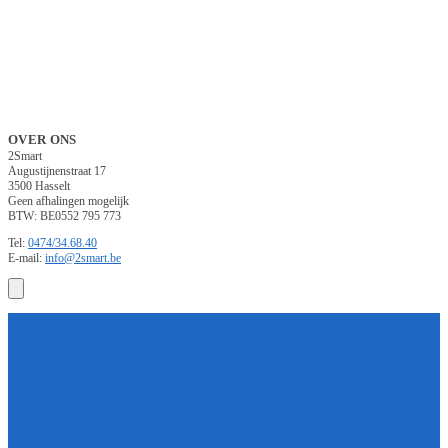
OVER ONS
2Smart
Augustijnenstraat 17
3500 Hasselt
Geen afhalingen mogelijk
BTW: BE0552 795 773
Tel:
0474/34.68.40
E-mail:
info@2smart.be