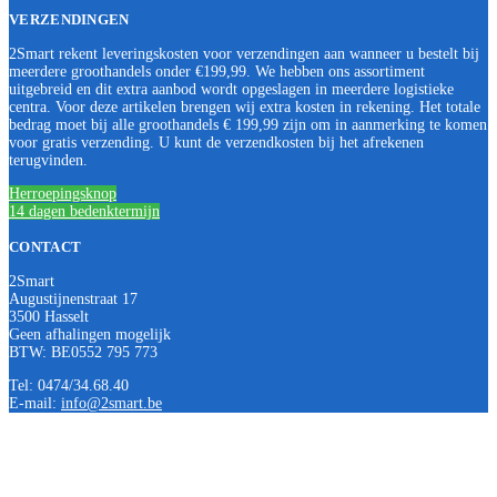
VERZENDINGEN
2Smart rekent leveringskosten voor verzendingen aan wanneer u bestelt bij
meerdere groothandels onder €199,99. We hebben ons assortiment
uitgebreid en dit extra aanbod wordt opgeslagen in meerdere logistieke
centra. Voor deze artikelen brengen wij extra kosten in rekening. Het totale
bedrag moet bij alle groothandels € 199,99 zijn om in aanmerking te komen
voor gratis verzending. U kunt de verzendkosten bij het afrekenen
terugvinden.
Herroepingsknop
14 dagen bedenktermijn
CONTACT
2Smart
Augustijnenstraat 17
3500 Hasselt
Geen afhalingen mogelijk
BTW: BE0552 795 773
Tel: 0474/34.68.40
E-mail:
info@2smart.be