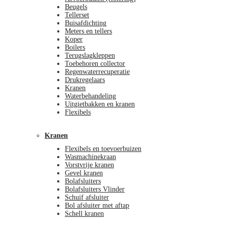
Beugels
Tellerset
Buisafdichting
Meters en tellers
Koper
Boilers
Terugslagkleppen
Toebehoren collector
Regenwaterrecuperatie
Drukregelaars
Kranen
Waterbehandeling
Uitgietbakken en kranen
Flexibels
Kranen
Flexibels en toevoerbuizen
Wasmachinekraan
Vorstvrije kranen
Gevel kranen
Bolafsluiters
Bolafsluiters Vlinder
Schuif afsluiter
Bol afsluiter met aftap
Schell kranen