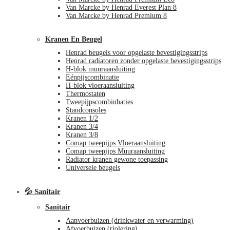
Van Marcke by Henrad Everest Plan 8
Van Marcke by Henrad Premium 8
Kranen En Beugel
Henrad beugels voor opgelaste bevestigingsstrips
Henrad radiatoren zonder opgelaste bevestigingsstrips
H-blok muuraansluiting
Eénpijscombinatie
H-blok vloeraansluiting
Thermostaten
Tweepijpscombinbaties
Standconsoles
Kranen 1/2
Kranen 3/4
Kranen 3/8
Comap tweepijps Vloeraansluiting
Comap tweepijps Muuraansluiting
Radiator kranen gewone toepassing
Universele beugels
💦 Sanitair
Sanitair
Aanvoerbuizen (drinkwater en verwarming)
Afvoerbuizen (riolering)