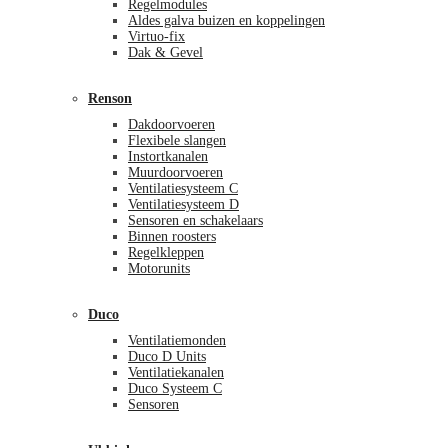
Regelmodules
Aldes galva buizen en koppelingen
Virtuo-fix
Dak & Gevel
Renson
Dakdoorvoeren
Flexibele slangen
Instortkanalen
Muurdoorvoeren
Ventilatiesysteem C
Ventilatiesysteem D
Sensoren en schakelaars
Binnen roosters
Regelkleppen
Motorunits
Duco
Ventilatiemonden
Duco D Units
Ventilatiekanalen
Duco Systeem C
Sensoren