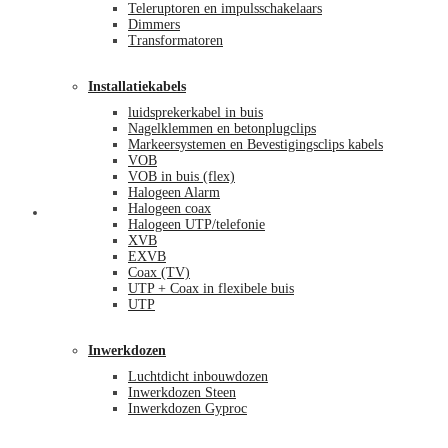
Teleruptoren en impulsschakelaars
Dimmers
Transformatoren
Installatiekabels
luidsprekerkabel in buis
Nagelklemmen en betonplugclips
Markeersystemen en Bevestigingsclips kabels
VOB
VOB in buis (flex)
Halogeen Alarm
Halogeen coax
Mijn account
Halogeen UTP/telefonie
XVB
EXVB
Coax (TV)
UTP + Coax in flexibele buis
UTP
Inwerkdozen
Luchtdicht inbouwdozen
Inwerkdozen Steen
Inwerkdozen Gyproc