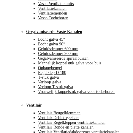
Vasco Ventilatie units
Ventilatiekanalen
Ventilatiemonden
Vasco Toebehoren
Gegalvaniseerde Vaste Kanalen
Bocht galva 45°
Bocht galva 90°
Geluidsdemper 600 mm
Geluidsdemper 900 mm
Gegalvaniseerde spiraalbuizen
Mannelijk koppelstuk galva voor buis
Ophangbeugel
Regelklep D 180
T-stuk galva
Verloop galva
Verloop T-stuk galva
Vrouwelijk koppelstuk galva voor toebehoren
Ventilair
Ventilair Beugelklemmen
Ventilair Debietregelaars
Ventilair Regelkleppen ventilatiekanalen
Ventilair Ronde en platte kanalen
Ventilair Ventilatiedakdoorvoer ventilatiekanalen