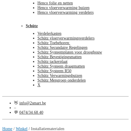
Henco folie en netten
Henco vloerverwarming buizen
Henco vloerverwarming verdelers
Schütz
Verdelerkasten
Schütz vloerverwarmingsverdelers
Schütz Toebehoren:
Schütz Secundaire Regelingen
Schütz Systeemplaten voor droogbouw
Schütz Bevestigingsmatten
Schütz tackerplaat
Schütz Systeem draagmatten
Schütz Systeem R50
Schütz Verwarmingsbuizen
Schütz Mengroep onderdelen
X
👋
info@2smart.be
–
💬
0474/34.68.40
€
57,54
3
(incl. btw)
Home
/
Winkel
/
Installatiematerialen