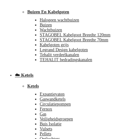
Buizen En Kabelgoten
Halogeen wachtbuizen
Buizen
Wachtbuizen
STAGOBEL Kabelgoot Breedte 120mm
STAGOBEL Kabelgoot Breedte 70mm
Kabelgoten grijs
€
57,54
3
(incl. btw)
Legrand Design kabelgoten
Tehalit verdeelkanalen
TEHALIT bedradingskanalen
☁️ Ketels
Ketels
Expantievaten
Gaswandketels
Circulatiepompen
Fernox
Gas
Veiligheidsgroepen
Buis Isolatie
Vulsets
Pellets
Ontluchters