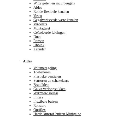
Witte goten en muurbeugels
Aldes
Ronde flexibele kanalen
Vasco
Gegalvaniseerde vaste kanalen
Verdelers
Montageset
Geïsoleerde leidingen
Duco
Renson
Ubbink
Zehnder
Aldes
Volumeregeling
Toebehoren
Plastieke ventielen
Sensoren en schakelaars
Brandklep
Galva verloopstukken
Warmtewisselaar
Filters
Flexibele buizen
Roosters
Optiflex
Harde kunstof buizen Minigaine