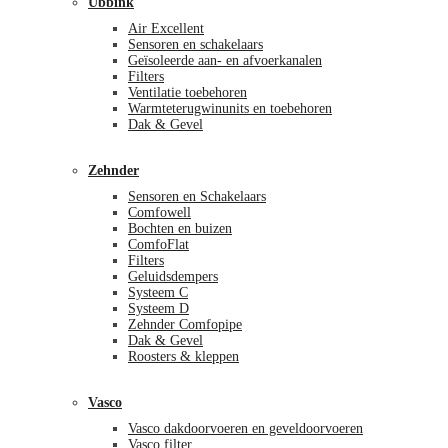
Ubbink
Air Excellent
Sensoren en schakelaars
Geïsoleerde aan- en afvoerkanalen
Filters
Ventilatie toebehoren
Warmteterugwinunits en toebehoren
Dak & Gevel
Zehnder
Sensoren en Schakelaars
Comfowell
Bochten en buizen
ComfoFlat
Filters
Geluidsdempers
Systeem C
Systeem D
Zehnder Comfopipe
Dak & Gevel
Roosters & kleppen
Vasco
Vasco dakdoorvoeren en geveldoorvoeren
Vasco filter