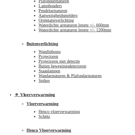
Plafondarmaturen
Lamphouders
Pendelarmaturen
Aanwezigheidsmelders
Oriëntatieverlichting
Waterdichte armaturen lengte +/- 660mm
Waterdichte armaturen lengte +/- 1200mm
Buitenverlichting
Wandinbouw
Projectoren
Projectoren met detectie
Buiten bewegingsdetectoren
Staanlampen
Wandarmaturen & Plafondarmaturen
Spikes
🔅 Vloerverwarming
Vloerverwarming
Henco vloerverwarming
Schütz
Henco Vloerverwarming