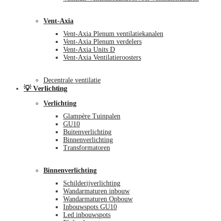
Vent-Axia
Vent-Axia Plenum ventilatiekanalen
Vent-Axia Plenum verdelers
Vent-Axia Units D
Vent-Axia Ventilatieroosters
Decentrale ventilatie
💡 Verlichting
Verlichting
Glampère Tuinpalen
GU10
Buitenverlichting
Binnenverlichting
Transformatoren
Binnenverlichting
Schilderijverlichting
Wandarmaturen inbouw
Wandarmaturen Opbouw
Inbouwspots GU10
Led inbouwspots