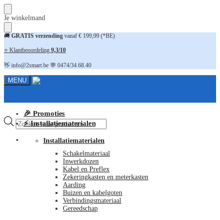
Skip
Skip
Je winkelmand
to
to
navigation
content
🚚
GRATIS verzending
vanaf € 199,99 (*BE)
⭐ Klantbeoordeling
9,3/10
👋 info@2smart.be 💬 0474/34.68.40
MENU
🎉 Promoties
Producten
⚡ Installatiematerialen
zoeken
FAQ
Installatiematerialen
Schakelmateriaal
Inwerkdozen
Kabel en Preflex
Zekeringkasten en meterkasten
Aarding
Buizen en kabelgoten
Verbindingsmateriaal
Gereedschap