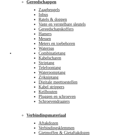
Gereedschappen
Zaagbeugels
Inbus
Ratels & doppen
Vaste en verstelbare sleutels
Gereedschapskoffers
Hamers
Messen
Meters en toebehoren
Waterpas
Afrekenen
Combinatietang
Kabelscharen
Striptang
Telefoontang
Waterpomptang
Zijkniptang
Digitale meettoestellen
Kabel strippers
Keilbouten
Pluggen en schroeven
Schroevendraaiers
Verbindingsmateriaal
Aftakdozen
Verbindingsklemmen
Gietmoffen & Gietaftakdozen