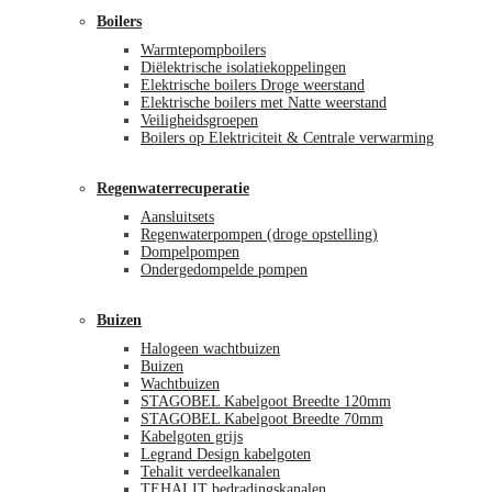
Boilers
Warmtepompboilers
Diëlektrische isolatiekoppelingen
Elektrische boilers Droge weerstand
Elektrische boilers met Natte weerstand
Veiligheidsgroepen
Boilers op Elektriciteit & Centrale verwarming
Regenwaterrecuperatie
Aansluitsets
Regenwaterpompen (droge opstelling)
Dompelpompen
Ondergedompelde pompen
Buizen
Halogeen wachtbuizen
Buizen
Wachtbuizen
STAGOBEL Kabelgoot Breedte 120mm
STAGOBEL Kabelgoot Breedte 70mm
Kabelgoten grijs
Legrand Design kabelgoten
Tehalit verdeelkanalen
TEHALIT bedradingskanalen