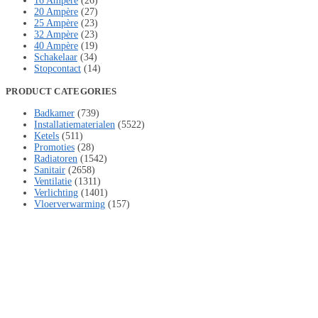
16 Ampère
(26)
20 Ampère
(27)
25 Ampère
(23)
32 Ampère
(23)
40 Ampère
(19)
Schakelaar
(34)
Stopcontact
(14)
PRODUCT CATEGORIES
Badkamer
(739)
Installatiematerialen
(5522)
Ketels
(511)
Promoties
(28)
Radiatoren
(1542)
Sanitair
(2658)
Ventilatie
(1311)
Verlichting
(1401)
Vloerverwarming
(157)