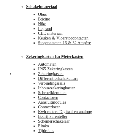
Schakelmateriaal
Qbus
Bticino
Niko
Legrand
CEE materiaal
Keuken & Vloerstopcontacten
Stopcontacten 16 & 32 Ampère
Zekeringkasten En Meterkasten
Automaten
IP65 Zekeringkasten
Blog
Zekeringkasten
Differentieelschakelaars
Verbindingsrails
Inbouwzekeringkasten
Schroefklemmen
Contactoren
Aansluitmodules
Contactdozen
Kwh meters Digitaal en analoog
Bedrijfsurenteller
Schemerschakelaar
Eltako
Tijdrelais