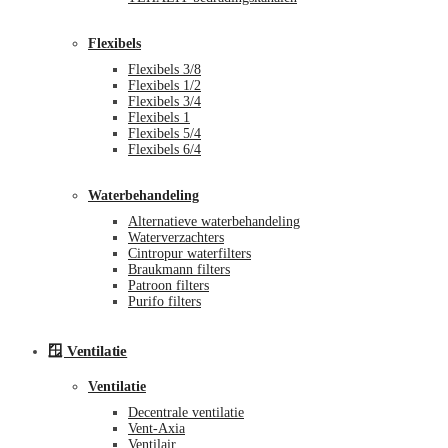
Flexibels
Flexibels 3/8
Flexibels 1/2
Flexibels 3/4
Flexibels 1
Flexibels 5/4
Flexibels 6/4
Waterbehandeling
Alternatieve waterbehandeling
Waterverzachters
Cintropur waterfilters
Braukmann filters
Patroon filters
Purifo filters
🪟 Ventilatie
Ventilatie
Decentrale ventilatie
Vent-Axia
Ventilair