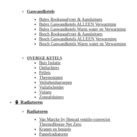
Gaswandketels
Bulex Rookgasafvoer & Aansluitsets
Bulex Gaswandketels ALLEEN Verwarming
Bulex Gaswandketels Warm water en Verwarming
Bosch Rookgasafvoer & Aansluitsets
Bosch Gaswandketels ALLEEN Verwarming
Bosch Gaswandketels Warm water en Verwarming
OVERIGE KETELS
Buis Isolatie
Ontluchters
Pellets
Thermostaten
Veiligheidsgroepen
Vuilafscheider
Vulsets
Zoneafsluiters
🏮 Radiatoren
Radiatoren
Van Marcke by Henrad ventilo-convector
ThermoBreeze Net Zero
Kranen en beugels
Paneelradiatoren