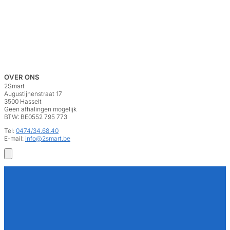
OVER ONS
2Smart
Augustijnenstraat 17
3500 Hasselt
Geen afhalingen mogelijk
BTW: BE0552 795 773
Tel:
0474/34.68.40
E-mail:
info@2smart.be