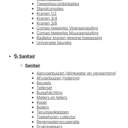
Tweepijpscombinbaties
Standconsoles
Kranen 1/2
Kranen 3/4
Kranen 3/8
Comap tweepijps Vloeraansluiting
Comap tweepijps Muuraansluiting
Radiator kranen gewone toepassing
Universele beugels
💦 Sanitair
Sanitair
Aanvoerbuizen (drinkwater en verwarming)
Afvoerbuizen (riolering)
Beugels
Tellerset
Buisafdichting
Meters en tellers
Koper
Boilers
Terugslagkleppen
Toebehoren collector
Regenwaterrecuperatie
Drukregelaars