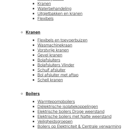
Kranen
Waterbehandeling
Uitgietbakken en kranen
Flexibels
Kranen
Flexibels en toevoerbuizen
Wasmachinekraan
Vorstvrije kranen
Gevel kranen
Bolafsluiters
Bolafsluiters Vlinder
Schuif afsluiter
Bol afsluiter met aftap
Schell kranen
Boilers
Warmtepompboilers
Diëlektrische isolatiekoppelingen
Elektrische boilers Droge weerstand
Elektrische boilers met Natte weerstand
Veiligheidsgroepen
Boilers op Elektriciteit & Centrale verwarming