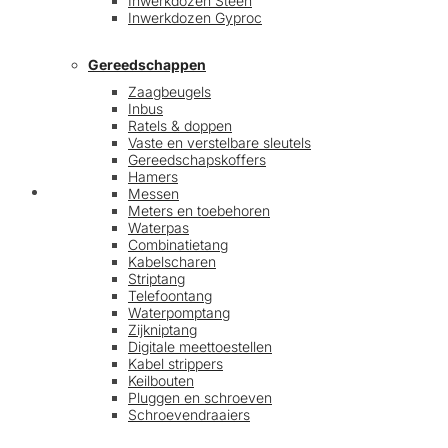
Inwerkdozen Steen
Inwerkdozen Gyproc
Gereedschappen
Zaagbeugels
Inbus
Ratels & doppen
Vaste en verstelbare sleutels
Gereedschapskoffers
Hamers
Afrekenen
Messen
Meters en toebehoren
Waterpas
Combinatietang
Kabelscharen
Striptang
Telefoontang
Waterpomptang
Zijkniptang
Digitale meettoestellen
Kabel strippers
Keilbouten
Pluggen en schroeven
Schroevendraaiers