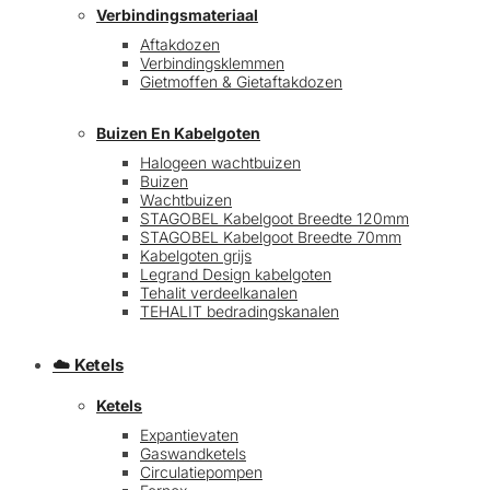
Verbindingsmateriaal
Aftakdozen
Verbindingsklemmen
Gietmoffen & Gietaftakdozen
Buizen En Kabelgoten
Halogeen wachtbuizen
Buizen
€
0,00
0
Wachtbuizen
STAGOBEL Kabelgoot Breedte 120mm
STAGOBEL Kabelgoot Breedte 70mm
Kabelgoten grijs
Legrand Design kabelgoten
Tehalit verdeelkanalen
TEHALIT bedradingskanalen
☁️ Ketels
Ketels
Expantievaten
Gaswandketels
Circulatiepompen