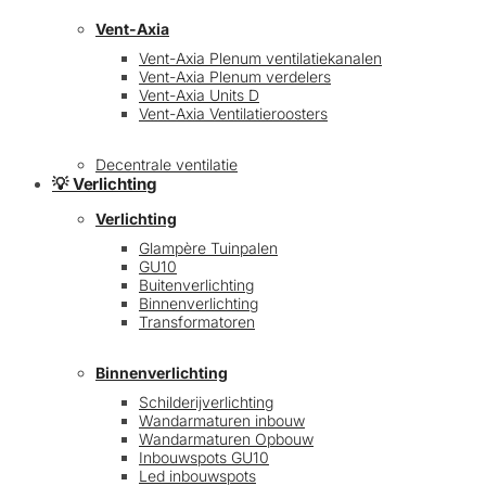
Vent-Axia
Vent-Axia Plenum ventilatiekanalen
Vent-Axia Plenum verdelers
Vent-Axia Units D
Vent-Axia Ventilatieroosters
Decentrale ventilatie
💡 Verlichting
Verlichting
Glampère Tuinpalen
GU10
Buitenverlichting
Binnenverlichting
Transformatoren
Binnenverlichting
Schilderijverlichting
Wandarmaturen inbouw
Wandarmaturen Opbouw
Inbouwspots GU10
Led inbouwspots