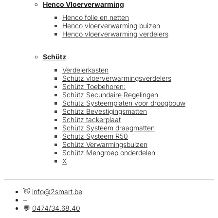
Henco Vloerverwarming
Henco folie en netten
Henco vloerverwarming buizen
Henco vloerverwarming verdelers
Schütz
Verdelerkasten
Schütz vloerverwarmingsverdelers
Schütz Toebehoren:
Schütz Secundaire Regelingen
Schütz Systeemplaten voor droogbouw
Schütz Bevestigingsmatten
Schütz tackerplaat
Schütz Systeem draagmatten
Schütz Systeem R50
Schütz Verwarmingsbuizen
Schütz Mengroep onderdelen
X
👋
info@2smart.be
–
💬
0474/34.68.40