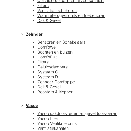
Geïsoleerde aan- en afvoerkanalen
Filters
Ventilatie toebehoren
Warmteterugwinunits en toebehoren
Dak & Gevel
Zehnder
Sensoren en Schakelaars
Comfowell
Bochten en buizen
ComfoFlat
Filters
Geluidsdempers
Systeem C
Systeem D
Zehnder Comfopipe
Dak & Gevel
Roosters & kleppen
Vasco
Vasco dakdoorvoeren en geveldoorvoeren
Vasco filter
Vasco Ventilatie units
Ventilatiekanalen