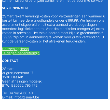
kunnen wij scherpe prijzen combineren met persoonlijke service.
VERZENDINGEN
2Smart rekent leveringskosten voor verzendingen aan wanneer u
bestelt bij meerdere groothandels onder €199,99. We hebben ons
assortiment uitgebreid en dit extra aanbod wordt opgeslagen in
meerdere logistieke centra. Voor deze artikelen brengen wij extra
kosten in rekening. Het totale bedrag moet bij alle groothandels €
199,99 zijn om in aanmerking te komen voor gratis verzending. U
kunt de verzendkosten bij het afrekenen terugvinden.
Herroepingsknop
14 dagen bedenktermijn
CONTACT
2Smart
Augustijnenstraat 17
3500 Hasselt
Geen afhalingen mogelijk
BTW: BE0552 795 773
Tel: 0474/34.68.40
E-mail:
info@2smart.be