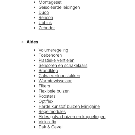
Montageset
Geïsoleerde leidingen
Duco
Renson
Ubbink
Zehnder
Aldes
Volumeregeling
Toebehoren
Plastieke ventielen
Sensoren en schakelaars
Brandklep
Galva verloopstukken
Warmtewisselaar
Filters
Flexibele buizen
Roosters
Optiflex
Harde kunstof buizen Minigaine
Regelmodules
Aldes galva buizen en koppelingen
Virtuo-fix
Dak & Gevel