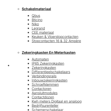
Schakelmateriaal
Qbus
Bticino
Niko
Legrand
CEE materiaal
Keuken & Vloerstopcontacten
Stopcontacten 16 & 32 Ampère
Zekeringkasten En Meterkasten
Automaten
IP65 Zekeringkasten
Blog
Zekeringkasten
Differentieelschakelaars
Verbindingsrails
Inbouwzekeringkasten
Schroefklemmen
Contactoren
Aansluitmodules
Contactdozen
Kwh meters Digitaal en analoog
Bedrijfsurenteller
Schemerschakelaar