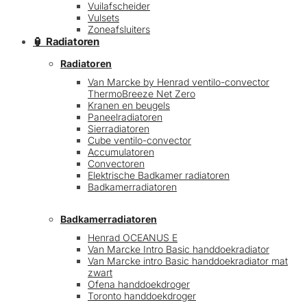
Vuilafscheider
Vulsets
Zoneafsluiters
🏮 Radiatoren
Radiatoren
Van Marcke by Henrad ventilo-convector
ThermoBreeze Net Zero
Kranen en beugels
Paneelradiatoren
Sierradiatoren
Cube ventilo-convector
Accumulatoren
Convectoren
Elektrische Badkamer radiatoren
Badkamerradiatoren
Badkamerradiatoren
Henrad OCEANUS E
Van Marcke Intro Basic handdoekradiator
Van Marcke intro Basic handdoekradiator mat
zwart
Ofena handdoekdroger
Toronto handdoekdroger