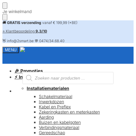
Skip
Skip
Je winkelmand
to
to
navigation
content
🚚
GRATIS verzending
vanaf € 199,99 (*BE)
⭐ Klantbeoordeling
9,3/10
👋 info@2smart.be 💬 0474/34.68.40
MENU
🎉 Promoties
Producten
⚡ Installatiematerialen
zoeken
Installatiematerialen
FAQ
Schakelmateriaal
Inwerkdozen
Kabel en Preflex
Zekeringkasten en meterkasten
Aarding
Buizen en kabelgoten
Verbindingsmateriaal
Gereedschap