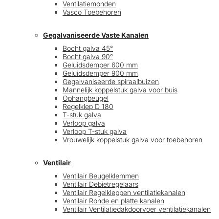
Ventilatiemonden
Vasco Toebehoren
Gegalvaniseerde Vaste Kanalen
Bocht galva 45°
Bocht galva 90°
Geluidsdemper 600 mm
Geluidsdemper 900 mm
Gegalvaniseerde spiraalbuizen
Mannelijk koppelstuk galva voor buis
Ophangbeugel
Regelklep D 180
T-stuk galva
Verloop galva
Verloop T-stuk galva
Vrouwelijk koppelstuk galva voor toebehoren
Ventilair
Ventilair Beugelklemmen
Ventilair Debietregelaars
Ventilair Regelkleppen ventilatiekanalen
Ventilair Ronde en platte kanalen
Ventilair Ventilatiedakdoorvoer ventilatiekanalen