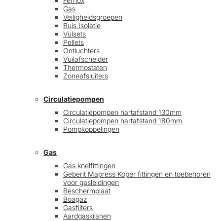
Fernox
Gas
Veiligheidsgroepen
Buis Isolatie
Vulsets
Pellets
Ontluchters
Vuilafscheider
Thermostaten
Zoneafsluiters
Circulatiepompen
Circulatiepompen hartafstand 130mm
Circulatiepompen hartafstand 180mm
Pompkoppelingen
Gas
Gas knelfittingen
Geberit Mapress Koper fittingen en toebehoren
voor gasleidingen
Beschermplaat
Boagaz
Gasfilters
Aardgaskranen