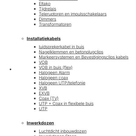
Eltako
Tijdrelais
Teleruptoren en impulsschakelaars
Dimmers
Transformatoren
Installatiekabels
luidsprekerkabel in buis
Nagelklemmen en betonplugclips
Markeersystemen en Bevestigingsclips kabels
VOB
VOB in buis (flex)
Mijn account
Halogeen Alarm
Halogeen coax
Halogeen UTP/telefonie
XVB
EXVB
Coax (TV)
UTP + Coax in flexibele buis
UTP
Inwerkdozen
Luchtdicht inbouwdozen