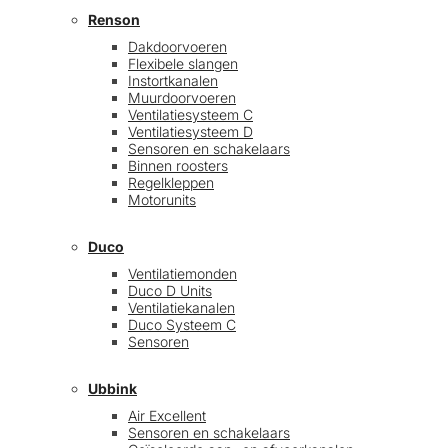
Renson
Dakdoorvoeren
Flexibele slangen
Instortkanalen
Muurdoorvoeren
Ventilatiesysteem C
Ventilatiesysteem D
Sensoren en schakelaars
Binnen roosters
Regelkleppen
Motorunits
Duco
Ventilatiemonden
Duco D Units
Ventilatiekanalen
Duco Systeem C
Sensoren
Ubbink
Air Excellent
Sensoren en schakelaars