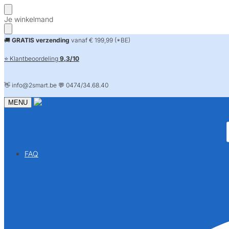
Skip
Skip
Je winkelmand
to
to
navigation
content
🚚
GRATIS verzending
vanaf € 199,99 (*BE)
⭐ Klantbeoordeling
9,3/10
👋 info@2smart.be 💬 0474/34.68.40
MENU
FAQ