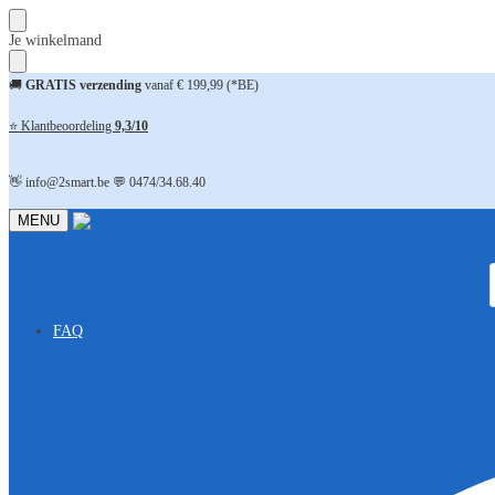
Skip
Skip
Je winkelmand
to
to
navigation
content
🚚
GRATIS verzending
vanaf € 199,99 (*BE)
⭐ Klantbeoordeling
9,3/10
👋 info@2smart.be 💬 0474/34.68.40
MENU
FAQ