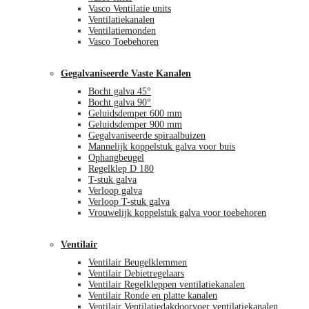
Vasco Ventilatie units
Ventilatiekanalen
Ventilatiemonden
Vasco Toebehoren
Gegalvaniseerde Vaste Kanalen
Bocht galva 45°
Bocht galva 90°
Geluidsdemper 600 mm
Geluidsdemper 900 mm
Gegalvaniseerde spiraalbuizen
Mannelijk koppelstuk galva voor buis
Ophangbeugel
Regelklep D 180
T-stuk galva
Verloop galva
Verloop T-stuk galva
Vrouwelijk koppelstuk galva voor toebehoren
Ventilair
Ventilair Beugelklemmen
Ventilair Debietregelaars
Ventilair Regelkleppen ventilatiekanalen
Ventilair Ronde en platte kanalen
Ventilair Ventilatiedakdoorvoer ventilatiekanalen