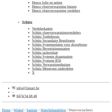
Henco folie en netten
Henco vloerverwarming buizen
Henco vloerverwarming verdelers
Schütz
Verdelerkasten
Schütz vloerverwarmingsverdelers
Schütz Toebehoren:
Schütz Secundaire Regelingen
Schütz Systeemplaten voor droogbouw
Schütz Bevestigingsmatten
Schütz tackerplaat
Schütz Systeem draagmatten
Schütz Systeem R50
Schütz Verwarmingsbuizen
Schütz Mengroep onderdelen
X
👋
info@2smart.be
–
💬
0474/34.68.40
€
0,00
0
Home
/
Winkel
/
Sanitair
/
Waterbehandeling
/
Waterverzachters