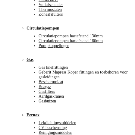
Vuilafscheider
Thermostaten
Zoneafsluiters
Circulatiepompen
Circulatiepompen hartafstand 130mm
Circulatiepompen hartafstand 180mm
Pompkoppelingen
Gas
Gas knelfittingen
Geberit Mapress Koper fittingen en toebehoren voor
gasleidingen
Beschermplaat
Boagaz
Gasfilters
Aardgaskranen
Gasbuizen
Fernox
Lekdichtingsmiddelen
CV-bescherming
Reinigingsmiddelen