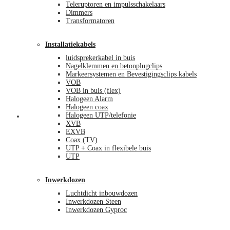
Teleruptoren en impulsschakelaars
Dimmers
Transformatoren
Installatiekabels
luidsprekerkabel in buis
Nagelklemmen en betonplugclips
Markeersystemen en Bevestigingsclips kabels
VOB
VOB in buis (flex)
Halogeen Alarm
Halogeen coax
Halogeen UTP/telefonie
Mijn account
XVB
EXVB
Coax (TV)
UTP + Coax in flexibele buis
UTP
Inwerkdozen
Luchtdicht inbouwdozen
Inwerkdozen Steen
Inwerkdozen Gyproc