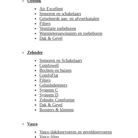
Ubbink
Air Excellent
Sensoren en schakelaars
Geïsoleerde aan- en afvoerkanalen
Filters
Ventilatie toebehoren
Warmteterugwinunits en toebehoren
Dak & Gevel
Zehnder
Sensoren en Schakelaars
Comfowell
Bochten en buizen
ComfoFlat
Filters
Geluidsdempers
Systeem C
Systeem D
Zehnder Comfopipe
Dak & Gevel
Roosters & kleppen
Vasco
Vasco dakdoorvoeren en geveldoorvoeren
Vasco filter