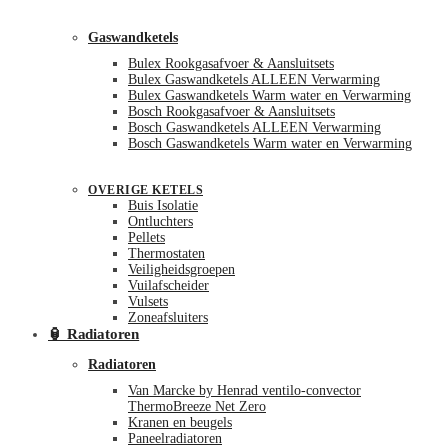
Gaswandketels
Bulex Rookgasafvoer & Aansluitsets
Bulex Gaswandketels ALLEEN Verwarming
Bulex Gaswandketels Warm water en Verwarming
Bosch Rookgasafvoer & Aansluitsets
Bosch Gaswandketels ALLEEN Verwarming
Bosch Gaswandketels Warm water en Verwarming
OVERIGE KETELS
Buis Isolatie
Ontluchters
Pellets
Thermostaten
Veiligheidsgroepen
Vuilafscheider
Vulsets
Zoneafsluiters
🏮 Radiatoren
Radiatoren
Van Marcke by Henrad ventilo-convector
ThermoBreeze Net Zero
Kranen en beugels
Paneelradiatoren