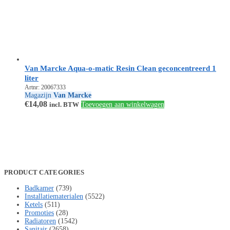
Van Marcke Aqua-o-matic Resin Clean geconcentreerd 1
liter
Artnr: 20067333
Magazijn
Van Marcke
€
14,08
incl. BTW
Toevoegen aan winkelwagen
PRODUCT CATEGORIES
Badkamer
(739)
Installatiematerialen
(5522)
Ketels
(511)
Promoties
(28)
Radiatoren
(1542)
Sanitair
(2658)