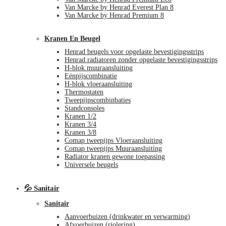
Van Marcke by Henrad Everest Plan 8
Van Marcke by Henrad Premium 8
Kranen En Beugel
Henrad beugels voor opgelaste bevestigingsstrips
Henrad radiatoren zonder opgelaste bevestigingsstrips
H-blok muuraansluiting
Eénpijscombinatie
H-blok vloeraansluiting
Thermostaten
Tweepijpscombinbaties
Standconsoles
Kranen 1/2
Kranen 3/4
Kranen 3/8
Comap tweepijps Vloeraansluiting
Comap tweepijps Muuraansluiting
Radiator kranen gewone toepassing
Universele beugels
💦 Sanitair
Sanitair
Aanvoerbuizen (drinkwater en verwarming)
Afvoerbuizen (riolering)