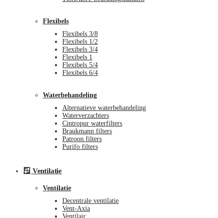
Flexibels
Flexibels 3/8
Flexibels 1/2
Flexibels 3/4
Flexibels 1
Flexibels 5/4
Flexibels 6/4
Waterbehandeling
Alternatieve waterbehandeling
Waterverzachters
Cintropur waterfilters
Braukmann filters
Patroon filters
Purifo filters
🪟 Ventilatie
Ventilatie
Decentrale ventilatie
Vent-Axia
Ventilair