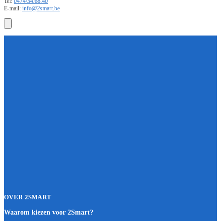
Tel:
0474/34.68.40
E-mail:
info@2smart.be
OVER 2SMART
Waarom kiezen voor 2Smart?