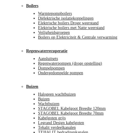
Boilers
Warmtepompboilers
Diëlektrische isolatiekoppelingen
Elektrische boilers Droge weerstand
Elektrische boilers met Natte weerstand
Veiligheidsgroepen
Boilers op Elektriciteit & Centrale verwarming
Regenwaterrecuperatie
Aansluitsets
Regenwaterpompen (droge opstelling)
Dompelpompen
Ondergedompelde pompen
Buizen
Halogeen wachtbuizen
Buizen
Wachtbuizen
STAGOBEL Kabelgoot Breedte 120mm
STAGOBEL Kabelgoot Breedte 70mm
Kabelgoten grijs
Legrand Design kabelgoten
Tehalit verdeelkanalen
TEHALIT bedradingskanalen