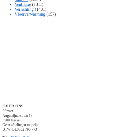
Ventilatie
(1311)
Verlichting
(1401)
Vloerverwarming
(157)
OVER ONS
2Smart
Augustijnenstraat 17
3500 Hasselt
Geen afhalingen mogelijk
BTW: BE0552 795 773