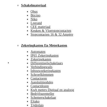
Schakelmateriaal
Qbus
Bticino
Niko
Legrand
CEE materiaal
Keuken & Vloerstopcontacten
Stopcontacten 16 & 32 Ampère
Zekeringkasten En Meterkasten
Automaten
IP65 Zekeringkasten
Zekeringkasten
Blog
Differentieelschakelaars
Verbindingsrails
Inbouwzekeringkasten
Schroefklemmen
Contactoren
Aansluitmodules
Contactdozen
Kwh meters Digitaal en analoog
Bedrijfsurenteller
Schemerschakelaar
Eltako
Tijdrelais