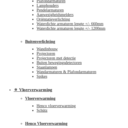
Plafondarmaturen
Lamphouders
Pendelarmaturen
Aanwezigheidsmelders
Oriëntatieverlichting
Waterdichte armaturen lengte +/- 660mm
Waterdichte armaturen lengte +/- 1200mm
Buitenverlichting
Wandinbouw
Projectoren
Projectoren met detectie
Buiten bewegingsdetectoren
Staanlampen
Wandarmaturen & Plafondarmaturen
Spikes
🔅 Vloerverwarming
Vloerverwarming
Henco vloerverwarming
Schütz
Henco Vloerverwarming