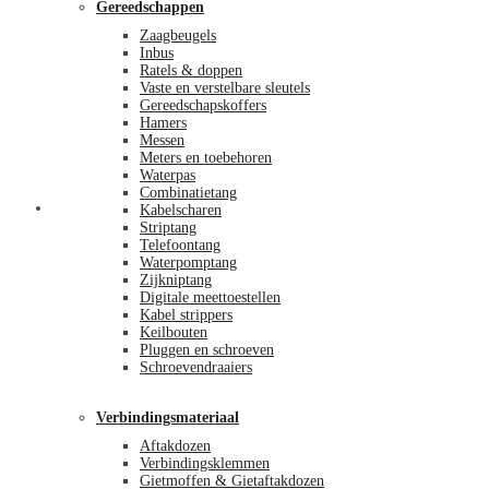
Gereedschappen
Zaagbeugels
Inbus
Ratels & doppen
Vaste en verstelbare sleutels
Gereedschapskoffers
Hamers
Messen
Meters en toebehoren
Waterpas
Combinatietang
Afrekenen
Kabelscharen
Striptang
Telefoontang
Waterpomptang
Zijkniptang
Digitale meettoestellen
Kabel strippers
Keilbouten
Pluggen en schroeven
Schroevendraaiers
Verbindingsmateriaal
Aftakdozen
Verbindingsklemmen
Gietmoffen & Gietaftakdozen