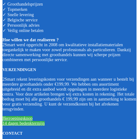
✓ Groothandelsprijzen
✓ Topmerken
✓ Snelle levering
✓ Belgische service
✓ Persoonlijk advies
✓ Veilig online betalen
Hoe willen we dat realiseren ?
2Smart werd opgericht in 2008 om kwalitatieve installatiematerialen
toegankelijk te maken voor zowel professionals als particulieren. Dankzij
directe samenwerking met groothandels kunnen wij scherpe prijzen
combineren met persoonlijke service.
VERZENDINGEN
2Smart rekent leveringskosten voor verzendingen aan wanneer u bestelt bij
meerdere groothandels onder €199,99. We hebben ons assortiment
uitgebreid en dit extra aanbod wordt opgeslagen in meerdere logistieke
centra. Voor deze artikelen brengen wij extra kosten in rekening. Het totale
bedrag moet bij alle groothandels € 199,99 zijn om in aanmerking te komen
voor gratis verzending. U kunt de verzendkosten bij het afrekenen
terugvinden.
Herroepingsknop
14 dagen bedenktermijn
CONTACT