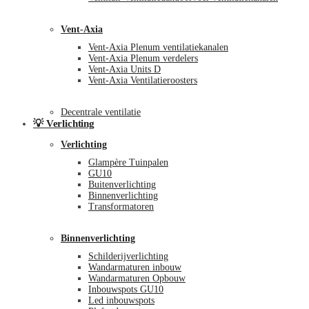
Vent-Axia
Vent-Axia Plenum ventilatiekanalen
Vent-Axia Plenum verdelers
Vent-Axia Units D
Vent-Axia Ventilatieroosters
Decentrale ventilatie
💡 Verlichting
Verlichting
Glampère Tuinpalen
GU10
Buitenverlichting
Binnenverlichting
Transformatoren
Binnenverlichting
Schilderijverlichting
Wandarmaturen inbouw
Wandarmaturen Opbouw
Inbouwspots GU10
Led inbouwspots