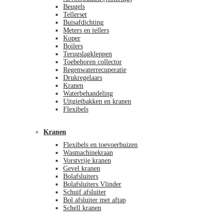
Beugels
Tellerset
Buisafdichting
Meters en tellers
Koper
Boilers
Terugslagkleppen
Toebehoren collector
Regenwaterrecuperatie
Drukregelaars
Kranen
Waterbehandeling
Uitgietbakken en kranen
Flexibels
Kranen
Flexibels en toevoerbuizen
Wasmachinekraan
Vorstvrije kranen
Gevel kranen
Bolafsluiters
Bolafsluiters Vlinder
Schuif afsluiter
Bol afsluiter met aftap
Schell kranen