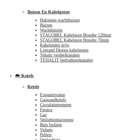
Buizen En Kabelgoten
Halogeen wachtbuizen
Buizen
Wachtbuizen
STAGOBEL Kabelgoot Breedte 120mm
STAGOBEL Kabelgoot Breedte 70mm
Kabelgoten grijs
Legrand Design kabelgoten
€
0,00
0
Tehalit verdeelkanalen
TEHALIT bedradingskanalen
☁️ Ketels
Ketels
Expantievaten
Gaswandketels
Circulatiepompen
Fernox
Gas
Veiligheidsgroepen
Buis Isolatie
Vulsets
Pellets
Ontluchters