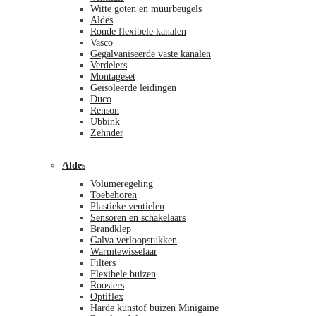
Witte goten en muurbeugels
Aldes
Ronde flexibele kanalen
Vasco
Gegalvaniseerde vaste kanalen
Verdelers
Montageset
Geïsoleerde leidingen
Duco
Renson
Ubbink
Zehnder
Aldes
Volumeregeling
Toebehoren
Plastieke ventielen
Sensoren en schakelaars
Brandklep
Galva verloopstukken
Warmtewisselaar
Filters
Flexibele buizen
Roosters
Optiflex
Harde kunstof buizen Minigaine