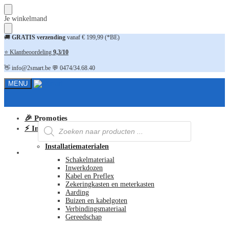
Skip
Skip
Je winkelmand
to
to
navigation
content
🚚
GRATIS verzending
vanaf € 199,99 (*BE)
⭐ Klantbeoordeling
9,3/10
👋 info@2smart.be 💬 0474/34.68.40
MENU
🎉 Promoties
Producten
⚡ Installatiematerialen
zoeken
Installatiematerialen
FAQ
Schakelmateriaal
Inwerkdozen
Kabel en Preflex
Zekeringkasten en meterkasten
Aarding
Buizen en kabelgoten
Verbindingsmateriaal
Gereedschap