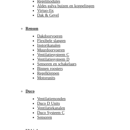
Regelmodules
Aldes galva buizen en koppelingen
Virtuo-fix
Dak & Gevel
Renson
Dakdoorvoeren
Flexibele slangen
Instortkanalen
Muurdoorvoeren
Ventilatiesysteem C
Ventilatiesysteem D
Sensoren en schakelaars
Binnen roosters
Regelkleppen
Motorunits
Duco
Ventilatiemonden
Duco D Units
Ventilatiekanalen
Duco Systeem C
Sensoren