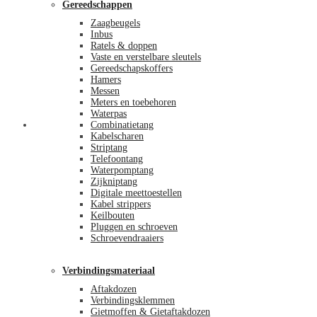
Gereedschappen
Zaagbeugels
Inbus
Ratels & doppen
Vaste en verstelbare sleutels
Gereedschapskoffers
Hamers
Messen
Meters en toebehoren
Waterpas
Afrekenen
Combinatietang
Kabelscharen
Striptang
Telefoontang
Waterpomptang
Zijkniptang
Digitale meettoestellen
Kabel strippers
Keilbouten
Pluggen en schroeven
Schroevendraaiers
Verbindingsmateriaal
Aftakdozen
Verbindingsklemmen
Gietmoffen & Gietaftakdozen