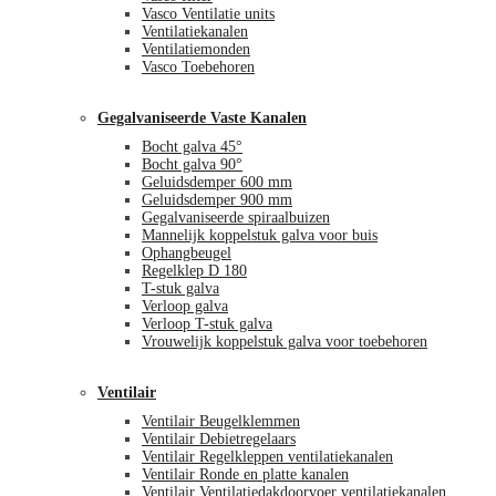
Vasco Ventilatie units
Ventilatiekanalen
Ventilatiemonden
Vasco Toebehoren
Gegalvaniseerde Vaste Kanalen
Bocht galva 45°
Bocht galva 90°
Geluidsdemper 600 mm
Geluidsdemper 900 mm
Gegalvaniseerde spiraalbuizen
Mannelijk koppelstuk galva voor buis
Ophangbeugel
Regelklep D 180
T-stuk galva
Verloop galva
Verloop T-stuk galva
Vrouwelijk koppelstuk galva voor toebehoren
Ventilair
Ventilair Beugelklemmen
Ventilair Debietregelaars
Ventilair Regelkleppen ventilatiekanalen
Ventilair Ronde en platte kanalen
Ventilair Ventilatiedakdoorvoer ventilatiekanalen