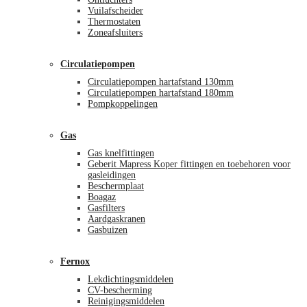
Vuilafscheider
Thermostaten
Zoneafsluiters
Circulatiepompen
Circulatiepompen hartafstand 130mm
Circulatiepompen hartafstand 180mm
Pompkoppelingen
Gas
Gas knelfittingen
Geberit Mapress Koper fittingen en toebehoren voor
gasleidingen
Beschermplaat
Boagaz
Gasfilters
Aardgaskranen
Gasbuizen
Fernox
Lekdichtingsmiddelen
CV-bescherming
Reinigingsmiddelen