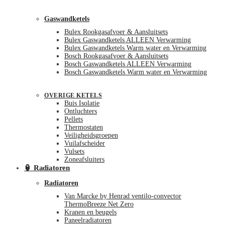
Gaswandketels
Bulex Rookgasafvoer & Aansluitsets
Bulex Gaswandketels ALLEEN Verwarming
Bulex Gaswandketels Warm water en Verwarming
Bosch Rookgasafvoer & Aansluitsets
Bosch Gaswandketels ALLEEN Verwarming
Bosch Gaswandketels Warm water en Verwarming
OVERIGE KETELS
Buis Isolatie
Ontluchters
Pellets
Thermostaten
Veiligheidsgroepen
Vuilafscheider
Vulsets
Zoneafsluiters
🏮 Radiatoren
Radiatoren
Van Marcke by Henrad ventilo-convector
ThermoBreeze Net Zero
Kranen en beugels
Paneelradiatoren