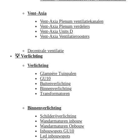
Vent-Axia
Vent-Axia Plenum ventilatiekanalen
Vent-Axia Plenum verdelers
Vent-Axia Units D
Vent-Axia Ventilatieroosters
Decentrale ventilatie
💡 Verlichting
Verlichting
Glampère Tuinpalen
GU10
Buitenverlichting
Binnenverlichting
Transformatoren
Binnenverlichting
Schilderijverlichting
Wandarmaturen inbouw
Wandarmaturen Opbouw
Inbouwspots GU10
Led inbouwspots