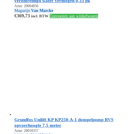
verontreinigd water vermogen 0,33 pk
Artnr: 20004856
Magazijn
Van Marcke
€
369,73
incl. BTW
Toevoegen aan winkelwagen
Grundfos Unilift KP KP250-A-1 dompelpomp RVS
opvoerhoogte 7,5 meter
Artnr: 20018357