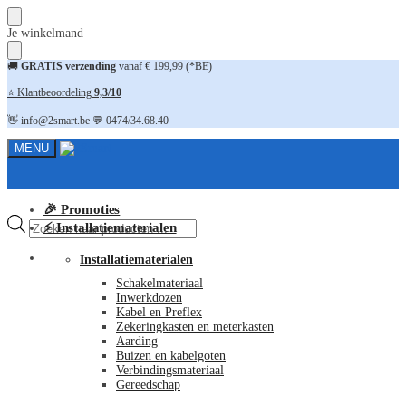
Skip
Skip
Je winkelmand
to
to
navigation
content
🚚
GRATIS verzending
vanaf € 199,99 (*BE)
⭐ Klantbeoordeling
9,3/10
👋 info@2smart.be 💬 0474/34.68.40
MENU
🎉 Promoties
Producten
⚡ Installatiematerialen
zoeken
FAQ
Installatiematerialen
Schakelmateriaal
Inwerkdozen
Kabel en Preflex
Zekeringkasten en meterkasten
Aarding
Buizen en kabelgoten
Verbindingsmateriaal
Gereedschap