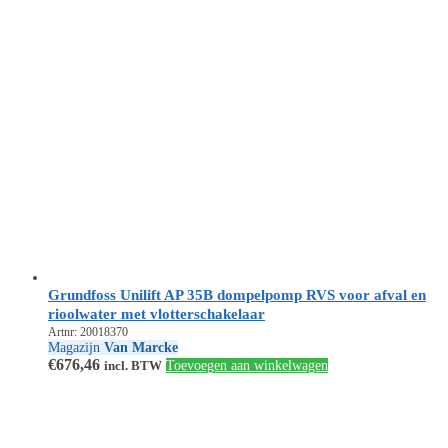
Grundfoss Unilift AP 35B dompelpomp RVS voor afval en
rioolwater met vlotterschakelaar
Artnr: 20018370
Magazijn
Van Marcke
€
676,46
incl. BTW
Toevoegen aan winkelwagen