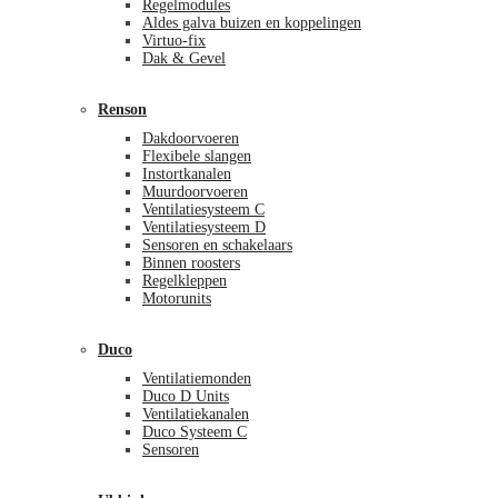
Regelmodules
Aldes galva buizen en koppelingen
Virtuo-fix
Dak & Gevel
Renson
Dakdoorvoeren
Flexibele slangen
Instortkanalen
Muurdoorvoeren
Ventilatiesysteem C
Ventilatiesysteem D
Sensoren en schakelaars
Binnen roosters
Regelkleppen
Motorunits
Duco
Ventilatiemonden
Duco D Units
Ventilatiekanalen
Duco Systeem C
Sensoren