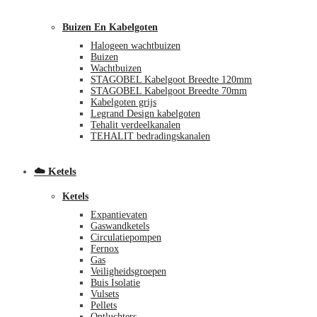
Buizen En Kabelgoten
Halogeen wachtbuizen
Buizen
Wachtbuizen
STAGOBEL Kabelgoot Breedte 120mm
STAGOBEL Kabelgoot Breedte 70mm
Kabelgoten grijs
€
0,00
0
Legrand Design kabelgoten
Tehalit verdeelkanalen
TEHALIT bedradingskanalen
☁️ Ketels
Ketels
Expantievaten
Gaswandketels
Circulatiepompen
Fernox
Gas
Veiligheidsgroepen
Buis Isolatie
Vulsets
Pellets
Ontluchters