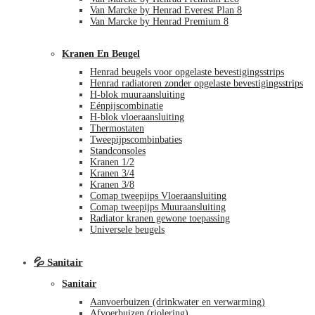
Van Marcke by Henrad Everest Plan 8
Van Marcke by Henrad Premium 8
Kranen En Beugel
Henrad beugels voor opgelaste bevestigingsstrips
Henrad radiatoren zonder opgelaste bevestigingsstrips
H-blok muuraansluiting
Eénpijscombinatie
H-blok vloeraansluiting
Thermostaten
Tweepijpscombinbaties
Standconsoles
Kranen 1/2
Kranen 3/4
Kranen 3/8
Comap tweepijps Vloeraansluiting
Comap tweepijps Muuraansluiting
Radiator kranen gewone toepassing
Universele beugels
💦 Sanitair
Sanitair
Aanvoerbuizen (drinkwater en verwarming)
Afvoerbuizen (riolering)