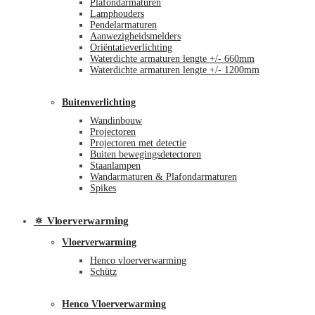
Plafondarmaturen
Lamphouders
Pendelarmaturen
Aanwezigheidsmelders
Oriëntatieverlichting
Waterdichte armaturen lengte +/- 660mm
Waterdichte armaturen lengte +/- 1200mm
Buitenverlichting
Wandinbouw
Projectoren
Projectoren met detectie
Buiten bewegingsdetectoren
Staanlampen
Wandarmaturen & Plafondarmaturen
Spikes
🔅 Vloerverwarming
Vloerverwarming
Henco vloerverwarming
Schütz
Henco Vloerverwarming