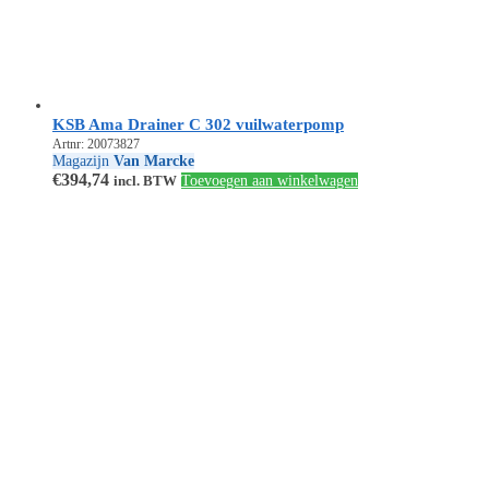
KSB Ama Drainer C 302 vuilwaterpomp
Artnr: 20073827
Magazijn
Van Marcke
€
394,74
incl. BTW
Toevoegen aan winkelwagen