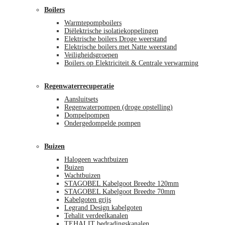
Boilers
Warmtepompboilers
Diëlektrische isolatiekoppelingen
Elektrische boilers Droge weerstand
Elektrische boilers met Natte weerstand
Veiligheidsgroepen
Boilers op Elektriciteit & Centrale verwarming
Regenwaterrecuperatie
Aansluitsets
Regenwaterpompen (droge opstelling)
Dompelpompen
Ondergedompelde pompen
Buizen
Halogeen wachtbuizen
Buizen
Wachtbuizen
STAGOBEL Kabelgoot Breedte 120mm
STAGOBEL Kabelgoot Breedte 70mm
Kabelgoten grijs
Legrand Design kabelgoten
Tehalit verdeelkanalen
TEHALIT bedradingskanalen