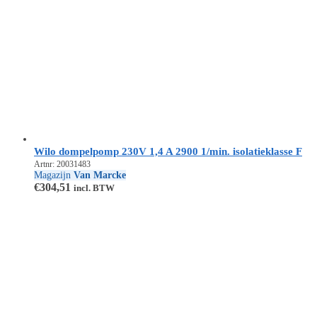
Wilo dompelpomp 230V 1,4 A 2900 1/min. isolatieklasse F
Artnr: 20031483
Magazijn
Van Marcke
€
304,51
incl. BTW