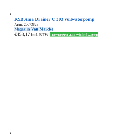
KSB Ama Drainer C 303 vuilwaterpomp
Artnr: 20073828
Magazijn
Van Marcke
€
453,17
incl. BTW
Toevoegen aan winkelwagen