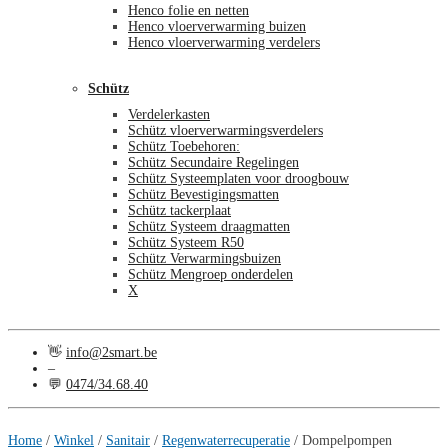
Henco folie en netten
Henco vloerverwarming buizen
Henco vloerverwarming verdelers
Schütz
Verdelerkasten
Schütz vloerverwarmingsverdelers
Schütz Toebehoren:
Schütz Secundaire Regelingen
Schütz Systeemplaten voor droogbouw
Schütz Bevestigingsmatten
Schütz tackerplaat
Schütz Systeem draagmatten
Schütz Systeem R50
Schütz Verwarmingsbuizen
Schütz Mengroep onderdelen
X
👋
info@2smart.be
–
💬
0474/34.68.40
€
0,00
0
Home
/
Winkel
/
Sanitair
/
Regenwaterrecuperatie
/
Dompelpompen