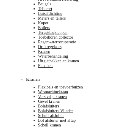
Beugels
Tellerset
Buisafdichting
Meters en tellers
Koper
Boilers
Terugslagkleppen
Toebehoren collector
Regenwaterrecuperatie
Drukregelaars
Kranen
Waterbehandeling
Uitgietbakken en kranen
Flexibels
Kranen
Flexibels en toevoerbuizen
Wasmachinekraan
Vorstvrije kranen
Gevel kranen
Bolafsluiters
Bolafsluiters Vlinder
Schuif afsluiter
Bol afsluiter met aftap
Schell kranen