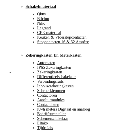
Schakelmateriaal
Qbus
Bticino
Niko
Legrand
CEE materiaal
Keuken & Vloerstopcontacten
Stopcontacten 16 & 32 Ampère
Zekeringkasten En Meterkasten
Automaten
IP65 Zekeringkasten
Blog
Zekeringkasten
Differentieelschakelaars
Verbindingsrails
Inbouwzekeringkasten
Schroefklemmen
Contactoren
Aansluitmodules
Contactdozen
Kwh meters Digitaal en analoog
Bedrijfsurenteller
Schemerschakelaar
Eltako
Tijdrelais