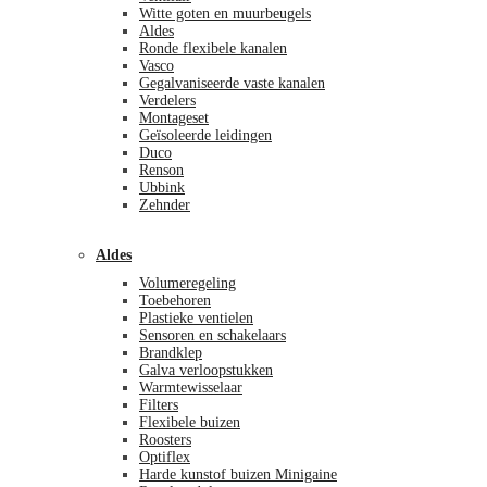
Witte goten en muurbeugels
Aldes
Ronde flexibele kanalen
Vasco
Gegalvaniseerde vaste kanalen
Verdelers
Montageset
Geïsoleerde leidingen
Duco
Renson
Ubbink
Zehnder
Aldes
Volumeregeling
Toebehoren
Plastieke ventielen
Sensoren en schakelaars
Brandklep
Galva verloopstukken
Warmtewisselaar
Filters
Flexibele buizen
Roosters
Optiflex
Harde kunstof buizen Minigaine