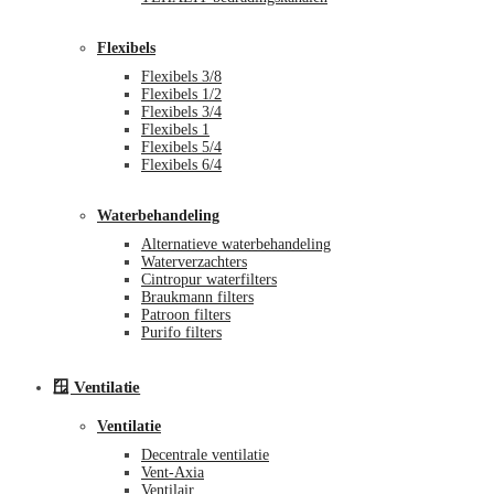
Flexibels
Flexibels 3/8
Flexibels 1/2
Flexibels 3/4
Flexibels 1
Flexibels 5/4
Flexibels 6/4
Waterbehandeling
Alternatieve waterbehandeling
Waterverzachters
Cintropur waterfilters
Braukmann filters
Patroon filters
Purifo filters
🪟 Ventilatie
Ventilatie
Decentrale ventilatie
Vent-Axia
Ventilair