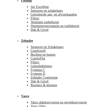
Ubbink
Air Excellent
Sensoren en schakelaars
Geïsoleerde aan- en afvoerkanalen
Filters
Ventilatie toebehoren
Warmteterugwinunits en toebehoren
Dak & Gevel
Zehnder
Sensoren en Schakelaars
Comfowell
Bochten en buizen
ComfoFlat
Filters
Geluidsdempers
Systeem C
Systeem D
Zehnder Comfopipe
Dak & Gevel
Roosters & kleppen
Vasco
Vasco dakdoorvoeren en geveldoorvoeren
Vasco filter