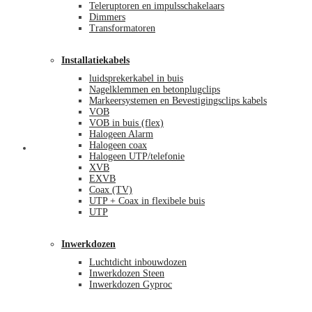
Teleruptoren en impulsschakelaars
Dimmers
Transformatoren
Installatiekabels
luidsprekerkabel in buis
Nagelklemmen en betonplugclips
Markeersystemen en Bevestigingsclips kabels
VOB
VOB in buis (flex)
Halogeen Alarm
Halogeen coax
Mijn account
Halogeen UTP/telefonie
XVB
EXVB
Coax (TV)
UTP + Coax in flexibele buis
UTP
Inwerkdozen
Luchtdicht inbouwdozen
Inwerkdozen Steen
Inwerkdozen Gyproc