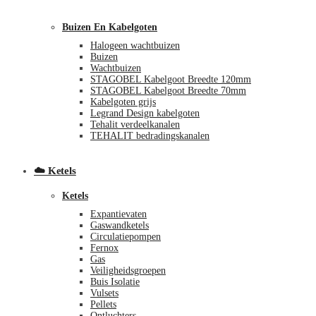
Buizen En Kabelgoten
Halogeen wachtbuizen
Buizen
Wachtbuizen
STAGOBEL Kabelgoot Breedte 120mm
STAGOBEL Kabelgoot Breedte 70mm
Kabelgoten grijs
Legrand Design kabelgoten
€
0,00
0
Tehalit verdeelkanalen
TEHALIT bedradingskanalen
☁️ Ketels
Ketels
Expantievaten
Gaswandketels
Circulatiepompen
Fernox
Gas
Veiligheidsgroepen
Buis Isolatie
Vulsets
Pellets
Ontluchters