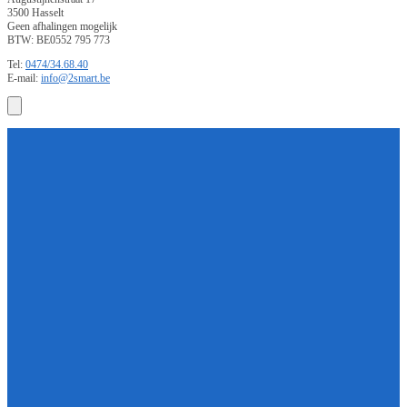
3500 Hasselt
Geen afhalingen mogelijk
BTW: BE0552 795 773
Tel:
0474/34.68.40
E-mail:
info@2smart.be