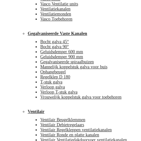
Vasco Ventilatie units
Ventilatiekanalen
Ventilatiemonden
Vasco Toebehoren
Gegalvaniseerde Vaste Kanalen
Bocht galva 45°
Bocht galva 90°
Geluidsdemper 600 mm
Geluidsdemper 900 mm
Gegalvaniseerde spiraalbuizen
Mannelijk koppelstuk galva voor buis
Ophangbeugel
Regelklep D 180
T-stuk galva
Verloop galva
Verloop T-stuk galva
Vrouwelijk koppelstuk galva voor toebehoren
Ventilair
Ventilair Beugelklemmen
Ventilair Debietregelaars
Ventilair Regelkleppen ventilatiekanalen
Ventilair Ronde en platte kanalen
Ventilair Ventilatiedakdoorvoer ventilatiekanalen