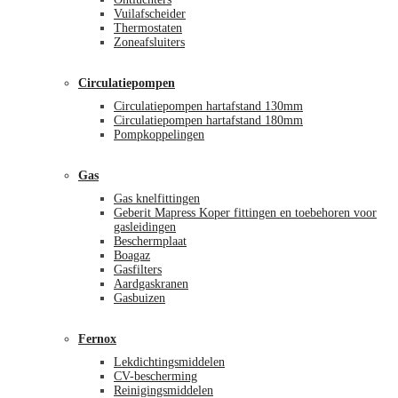
Vuilafscheider
Thermostaten
Zoneafsluiters
Circulatiepompen
Circulatiepompen hartafstand 130mm
Circulatiepompen hartafstand 180mm
Pompkoppelingen
Gas
Gas knelfittingen
Geberit Mapress Koper fittingen en toebehoren voor
gasleidingen
Beschermplaat
Boagaz
Gasfilters
Aardgaskranen
Gasbuizen
Fernox
Lekdichtingsmiddelen
CV-bescherming
Reinigingsmiddelen