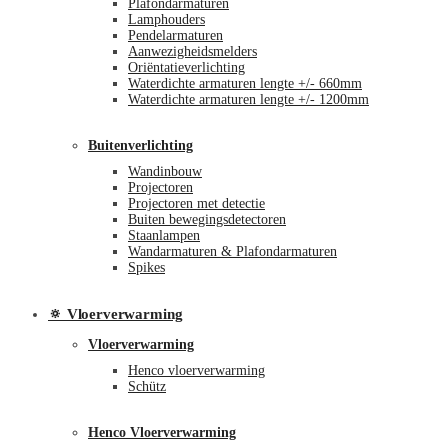
Plafondarmaturen
Lamphouders
Pendelarmaturen
Aanwezigheidsmelders
Oriëntatieverlichting
Waterdichte armaturen lengte +/- 660mm
Waterdichte armaturen lengte +/- 1200mm
Buitenverlichting
Wandinbouw
Projectoren
Projectoren met detectie
Buiten bewegingsdetectoren
Staanlampen
Wandarmaturen & Plafondarmaturen
Spikes
🔅 Vloerverwarming
Vloerverwarming
Henco vloerverwarming
Schütz
Henco Vloerverwarming