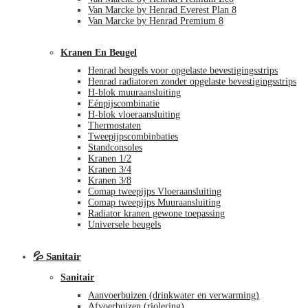
Van Marcke by Henrad Everest Plan 8
Van Marcke by Henrad Premium 8
Kranen En Beugel
Henrad beugels voor opgelaste bevestigingsstrips
Henrad radiatoren zonder opgelaste bevestigingsstrips
H-blok muuraansluiting
Eénpijscombinatie
H-blok vloeraansluiting
Thermostaten
Tweepijpscombinbaties
Standconsoles
Kranen 1/2
Kranen 3/4
Kranen 3/8
Comap tweepijps Vloeraansluiting
Comap tweepijps Muuraansluiting
Radiator kranen gewone toepassing
Universele beugels
💦 Sanitair
Sanitair
Aanvoerbuizen (drinkwater en verwarming)
Afvoerbuizen (riolering)