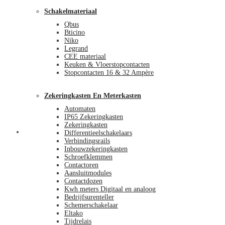
Schakelmateriaal
Qbus
Bticino
Niko
Legrand
CEE materiaal
Keuken & Vloerstopcontacten
Stopcontacten 16 & 32 Ampère
Zekeringkasten En Meterkasten
Automaten
IP65 Zekeringkasten
Zekeringkasten
Blog
Differentieelschakelaars
Verbindingsrails
Inbouwzekeringkasten
Schroefklemmen
Contactoren
Aansluitmodules
Contactdozen
Kwh meters Digitaal en analoog
Bedrijfsurenteller
Schemerschakelaar
Eltako
Tijdrelais