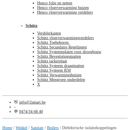
Henco folie en netten
Henco vloerverwarming buizen
Henco vloerverwarming verdelers
Schütz
Verdelerkasten
Schütz vloerverwarmingsverdelers
Schütz Toebehoren:
Schütz Secundaire Regelingen
Schütz Systeemplaten voor droogbouw
Schütz Bevestigingsmatten
Schütz tackerplaat
Schütz Systeem draagmatten
Schütz Systeem R50
Schütz Verwarmingsbuizen
Schütz Mengroep onderdelen
X
👋
info@2smart.be
–
💬
0474/34.68.40
€
0,00
0
Home
/
Winkel
/
Sanitair
/
Boilers
/
Diëlektrische isolatiekoppelingen