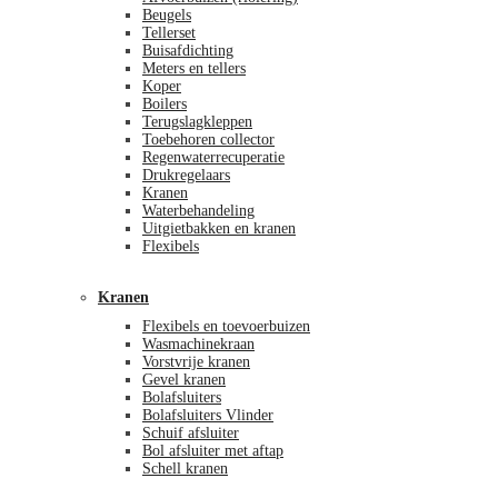
Beugels
Tellerset
Buisafdichting
Meters en tellers
Koper
Boilers
Terugslagkleppen
Toebehoren collector
Regenwaterrecuperatie
Drukregelaars
Kranen
Waterbehandeling
Uitgietbakken en kranen
Flexibels
Kranen
Flexibels en toevoerbuizen
Wasmachinekraan
Vorstvrije kranen
Gevel kranen
Bolafsluiters
Bolafsluiters Vlinder
Schuif afsluiter
Bol afsluiter met aftap
Schell kranen