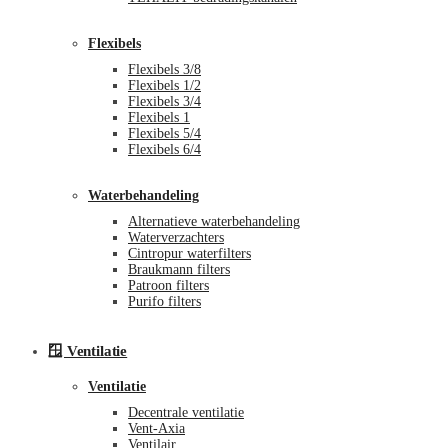
Flexibels
Flexibels 3/8
Flexibels 1/2
Flexibels 3/4
Flexibels 1
Flexibels 5/4
Flexibels 6/4
Waterbehandeling
Alternatieve waterbehandeling
Waterverzachters
Cintropur waterfilters
Braukmann filters
Patroon filters
Purifo filters
🪟 Ventilatie
Ventilatie
Decentrale ventilatie
Vent-Axia
Ventilair