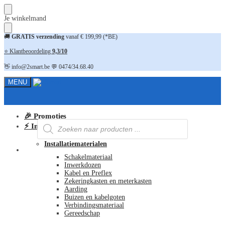
Skip
Skip
Je winkelmand
to
to
navigation
content
🚚
GRATIS verzending
vanaf € 199,99 (*BE)
⭐ Klantbeoordeling
9,3/10
👋 info@2smart.be 💬 0474/34.68.40
MENU
🎉 Promoties
Producten
⚡ Installatiematerialen
zoeken
Installatiematerialen
FAQ
Schakelmateriaal
Inwerkdozen
Kabel en Preflex
Zekeringkasten en meterkasten
Aarding
Buizen en kabelgoten
Verbindingsmateriaal
Gereedschap