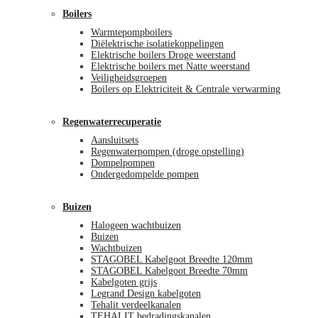
Boilers
Warmtepompboilers
Diëlektrische isolatiekoppelingen
Elektrische boilers Droge weerstand
Elektrische boilers met Natte weerstand
Veiligheidsgroepen
Boilers op Elektriciteit & Centrale verwarming
Regenwaterrecuperatie
Aansluitsets
Regenwaterpompen (droge opstelling)
Dompelpompen
Ondergedompelde pompen
Buizen
Halogeen wachtbuizen
Buizen
Wachtbuizen
STAGOBEL Kabelgoot Breedte 120mm
STAGOBEL Kabelgoot Breedte 70mm
Kabelgoten grijs
Legrand Design kabelgoten
Tehalit verdeelkanalen
TEHALIT bedradingskanalen