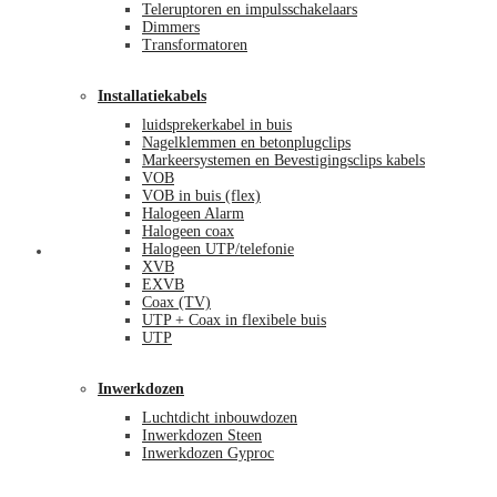
Teleruptoren en impulsschakelaars
Dimmers
Transformatoren
Installatiekabels
luidsprekerkabel in buis
Nagelklemmen en betonplugclips
Markeersystemen en Bevestigingsclips kabels
VOB
VOB in buis (flex)
Halogeen Alarm
Halogeen coax
Halogeen UTP/telefonie
Mijn account
XVB
EXVB
Coax (TV)
UTP + Coax in flexibele buis
UTP
Inwerkdozen
Luchtdicht inbouwdozen
Inwerkdozen Steen
Inwerkdozen Gyproc