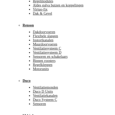
Regelmodules
Aldes galva buizen en koppelingen
Virtuo-fix
Dak & Gevel
Renson
Dakdoorvoeren
Flexibele slangen
Instortkanalen
Muurdoorvoeren
Ventilatiesysteem C
Ventilatiesysteem D
Sensoren en schakelaars
Binnen roosters
Regelkleppen
Motorunits
Duco
Ventilatiemonden
Duco D Units
Ventilatiekanalen
Duco Systeem C
Sensoren