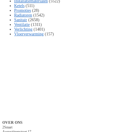
Installatiematerialen
(5522)
Ketels
(511)
Promoties
(28)
Radiatoren
(1542)
Sanitair
(2658)
Ventilatie
(1311)
Verlichting
(1401)
Vloerverwarming
(157)
OVER ONS
2Smart
Augustijnenstraat 17