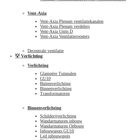
Vent-Axia
Vent-Axia Plenum ventilatiekanalen
Vent-Axia Plenum verdelers
Vent-Axia Units D
Vent-Axia Ventilatieroosters
Decentrale ventilatie
💡 Verlichting
Verlichting
Glampère Tuinpalen
GU10
Buitenverlichting
Binnenverlichting
Transformatoren
Binnenverlichting
Schilderijverlichting
Wandarmaturen inbouw
Wandarmaturen Opbouw
Inbouwspots GU10
Led inbouwspots