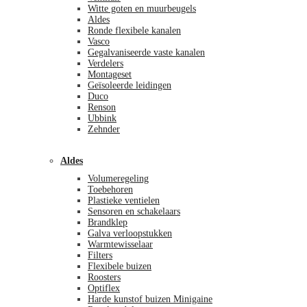
Witte goten en muurbeugels
Aldes
Ronde flexibele kanalen
Vasco
Gegalvaniseerde vaste kanalen
Verdelers
Montageset
Geïsoleerde leidingen
Duco
Renson
Ubbink
Zehnder
Aldes
Volumeregeling
Toebehoren
Plastieke ventielen
Sensoren en schakelaars
Brandklep
Galva verloopstukken
Warmtewisselaar
Filters
Flexibele buizen
Roosters
Optiflex
Harde kunstof buizen Minigaine