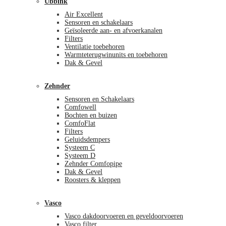
Ubbink
Air Excellent
Sensoren en schakelaars
Geïsoleerde aan- en afvoerkanalen
Filters
Ventilatie toebehoren
Warmteterugwinunits en toebehoren
Dak & Gevel
Zehnder
Sensoren en Schakelaars
Comfowell
Bochten en buizen
ComfoFlat
Filters
Geluidsdempers
Systeem C
Systeem D
Zehnder Comfopipe
Dak & Gevel
Roosters & kleppen
Vasco
Vasco dakdoorvoeren en geveldoorvoeren
Vasco filter