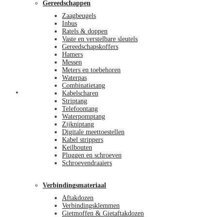
Gereedschappen
Zaagbeugels
Inbus
Ratels & doppen
Vaste en verstelbare sleutels
Gereedschapskoffers
Hamers
Messen
Meters en toebehoren
Waterpas
Combinatietang
Afrekenen
Kabelscharen
Striptang
Telefoontang
Waterpomptang
Zijkniptang
Digitale meettoestellen
Kabel strippers
Keilbouten
Pluggen en schroeven
Schroevendraaiers
Verbindingsmateriaal
Aftakdozen
Verbindingsklemmen
Gietmoffen & Gietaftakdozen