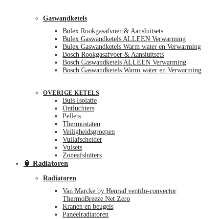
Gaswandketels
Bulex Rookgasafvoer & Aansluitsets
Bulex Gaswandketels ALLEEN Verwarming
Bulex Gaswandketels Warm water en Verwarming
Bosch Rookgasafvoer & Aansluitsets
Bosch Gaswandketels ALLEEN Verwarming
Bosch Gaswandketels Warm water en Verwarming
OVERIGE KETELS
Buis Isolatie
Ontluchters
Pellets
Thermostaten
Veiligheidsgroepen
Vuilafscheider
Vulsets
Zoneafsluiters
🏮 Radiatoren
Radiatoren
Van Marcke by Henrad ventilo-convector
ThermoBreeze Net Zero
Kranen en beugels
Paneelradiatoren