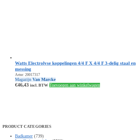
Watts Electrolyse koppelingen 4/4 F X 4/4 F 3-delig staal en
messing
Artnr: 20017317
Magazijn
Van Marcke
€
46,43
incl. BTW
Toevoegen aan winkelwagen
PRODUCT CATEGORIES
Badkamer
(739)