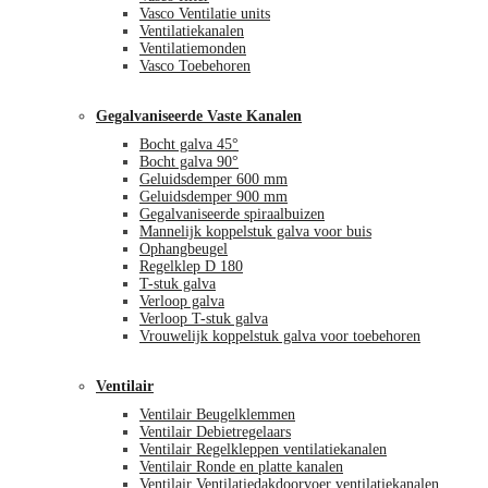
Vasco Ventilatie units
Ventilatiekanalen
Ventilatiemonden
Vasco Toebehoren
Gegalvaniseerde Vaste Kanalen
Bocht galva 45°
Bocht galva 90°
Geluidsdemper 600 mm
Geluidsdemper 900 mm
Gegalvaniseerde spiraalbuizen
Mannelijk koppelstuk galva voor buis
Ophangbeugel
Regelklep D 180
T-stuk galva
Verloop galva
Verloop T-stuk galva
Vrouwelijk koppelstuk galva voor toebehoren
Ventilair
Ventilair Beugelklemmen
Ventilair Debietregelaars
Ventilair Regelkleppen ventilatiekanalen
Ventilair Ronde en platte kanalen
Ventilair Ventilatiedakdoorvoer ventilatiekanalen