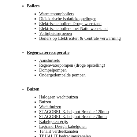
Boilers
Warmtepompboilers
Diëlektrische isolatiekoppelingen
Elektrische boilers Droge weerstand
Elektrische boilers met Natte weerstand
Veiligheidsgroepen
Boilers op Elektriciteit & Centrale verwarming
Regenwaterrecuperatie
Aansluitsets
Regenwaterpompen (droge opstelling)
Dompelpompen
Ondergedompelde pompen
Buizen
Halogeen wachtbuizen
Buizen
Wachtbuizen
STAGOBEL Kabelgoot Breedte 120mm
STAGOBEL Kabelgoot Breedte 70mm
Kabelgoten grijs
Legrand Design kabelgoten
Tehalit verdeelkanalen
TEHALIT bedradingskanalen