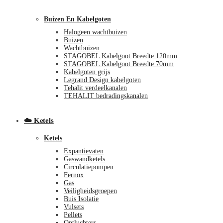
Buizen En Kabelgoten
Halogeen wachtbuizen
Buizen
Wachtbuizen
STAGOBEL Kabelgoot Breedte 120mm
STAGOBEL Kabelgoot Breedte 70mm
Kabelgoten grijs
Legrand Design kabelgoten
€
0,00
0
Tehalit verdeelkanalen
TEHALIT bedradingskanalen
☁️ Ketels
Ketels
Expantievaten
Gaswandketels
Circulatiepompen
Fernox
Gas
Veiligheidsgroepen
Buis Isolatie
Vulsets
Pellets
Ontluchters