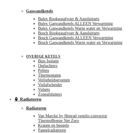
Gaswandketels
Bulex Rookgasafvoer & Aansluitsets
Bulex Gaswandketels ALLEEN Verwarming
Bulex Gaswandketels Warm water en Verwarming
Bosch Rookgasafvoer & Aansluitsets
Bosch Gaswandketels ALLEEN Verwarming
Bosch Gaswandketels Warm water en Verwarming
OVERIGE KETELS
Buis Isolatie
Ontluchters
Pellets
Thermostaten
Veiligheidsgroepen
Vuilafscheider
Vulsets
Zoneafsluiters
🏮 Radiatoren
Radiatoren
Van Marcke by Henrad ventilo-convector
ThermoBreeze Net Zero
Kranen en beugels
Paneelradiatoren