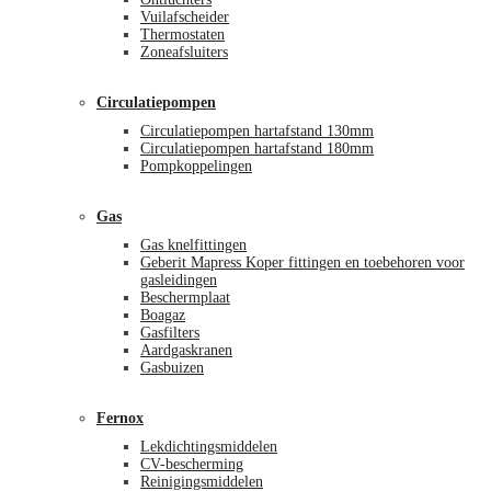
Vuilafscheider
Thermostaten
Zoneafsluiters
Circulatiepompen
Circulatiepompen hartafstand 130mm
Circulatiepompen hartafstand 180mm
Pompkoppelingen
Gas
Gas knelfittingen
Geberit Mapress Koper fittingen en toebehoren voor
gasleidingen
Beschermplaat
Boagaz
Gasfilters
Aardgaskranen
Gasbuizen
Fernox
Lekdichtingsmiddelen
CV-bescherming
Reinigingsmiddelen