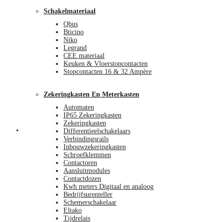
Schakelmateriaal
Qbus
Bticino
Niko
Legrand
CEE materiaal
Keuken & Vloerstopcontacten
Stopcontacten 16 & 32 Ampère
Zekeringkasten En Meterkasten
Automaten
IP65 Zekeringkasten
Zekeringkasten
Blog
Differentieelschakelaars
Verbindingsrails
Inbouwzekeringkasten
Schroefklemmen
Contactoren
Aansluitmodules
Contactdozen
Kwh meters Digitaal en analoog
Bedrijfsurenteller
Schemerschakelaar
Eltako
Tijdrelais