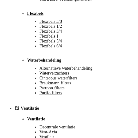
Flexibels
Flexibels 3/8
Flexibels 1/2
Flexibels 3/4
Flexibels 1
Flexibels 5/4
Flexibels 6/4
Waterbehandeling
Alternatieve waterbehandeling
Waterverzachters
Cintropur waterfilters
Braukmann filters
Patroon filters
Purifo filters
🪟 Ventilatie
Ventilatie
Decentrale ventilatie
Vent-Axia
Ventilair