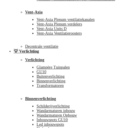
Vent-Axia
Vent-Axia Plenum ventilatiekanalen
Vent-Axia Plenum verdelers
Vent-Axia Units D
Vent-Axia Ventilatieroosters
Decentrale ventilatie
💡 Verlichting
Verlichting
Glampère Tuinpalen
GU10
Buitenverlichting
Binnenverlichting
Transformatoren
Binnenverlichting
Schilderijverlichting
Wandarmaturen inbouw
Wandarmaturen Opbouw
Inbouwspots GU10
Led inbouwspots