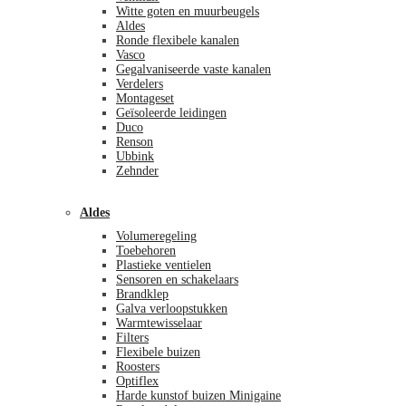
Witte goten en muurbeugels
Aldes
Ronde flexibele kanalen
Vasco
Gegalvaniseerde vaste kanalen
Verdelers
Montageset
Geïsoleerde leidingen
Duco
Renson
Ubbink
Zehnder
Aldes
Volumeregeling
Toebehoren
Plastieke ventielen
Sensoren en schakelaars
Brandklep
Galva verloopstukken
Warmtewisselaar
Filters
Flexibele buizen
Roosters
Optiflex
Harde kunstof buizen Minigaine