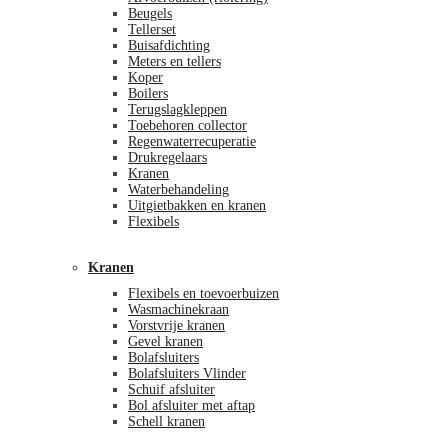
Beugels
Tellerset
Buisafdichting
Meters en tellers
Koper
Boilers
Terugslagkleppen
Toebehoren collector
Regenwaterrecuperatie
Drukregelaars
Kranen
Waterbehandeling
Uitgietbakken en kranen
Flexibels
Kranen
Flexibels en toevoerbuizen
Wasmachinekraan
Vorstvrije kranen
Gevel kranen
Bolafsluiters
Bolafsluiters Vlinder
Schuif afsluiter
Bol afsluiter met aftap
Schell kranen