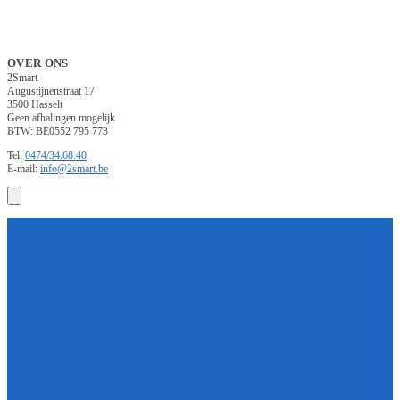
OVER ONS
2Smart
Augustijnenstraat 17
3500 Hasselt
Geen afhalingen mogelijk
BTW: BE0552 795 773
Tel:
0474/34.68.40
E-mail:
info@2smart.be