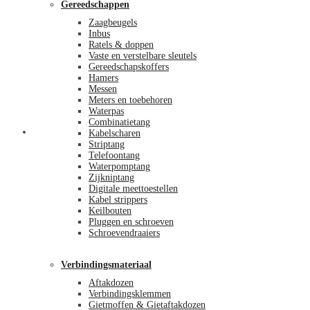
Gereedschappen
Zaagbeugels
Inbus
Ratels & doppen
Vaste en verstelbare sleutels
Gereedschapskoffers
Hamers
Messen
Meters en toebehoren
Waterpas
Combinatietang
Afrekenen
Kabelscharen
Striptang
Telefoontang
Waterpomptang
Zijkniptang
Digitale meettoestellen
Kabel strippers
Keilbouten
Pluggen en schroeven
Schroevendraaiers
Verbindingsmateriaal
Aftakdozen
Verbindingsklemmen
Gietmoffen & Gietaftakdozen