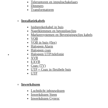
Teleruptoren en impulsschakelaars
Dimmers
Transformatoren
Installatiekabels
luidsprekerkabel in buis
Nagelklemmen en betonplugclips
Markeersystemen en Bevestigingsclips kabels
VOB
VOB in buis (flex)
Halogeen Alarm
Halogeen coax
Halogeen UTP/telefonie
Mijn account
XVB
EXVB
Coax (TV)
UTP + Coax in flexibele buis
UTP
Inwerkdozen
Luchtdicht inbouwdozen
Inwerkdozen Steen
Inwerkdozen Gyproc