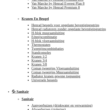
Van Marcke by Henrad Everest Plan 8
Van Marcke by Henrad Premium 8
Kranen En Beugel
Henrad beugels voor opgelaste bevestigingsstrips
Henrad radiatoren zonder opgelaste bevestigingsstrips
H-blok muuraansluiting
Eénpijscombinatie
H-blok vloeraansluiting
Thermostaten
Tweepijpscombinbaties
Standconsoles
Kranen 1/2
Kranen 3/4
Kranen 3/8
Comap tweepijps Vloeraansluiting
Comap tweepijps Muuraansluiting
Radiator kranen gewone toepassing
Universele beugels
💦 Sanitair
Sanitair
Aanvoerbuizen (drinkwater en verwarming)
Afvoerbuizen (riolering)