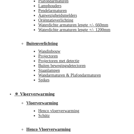
Plafondarmaturen
Lamphouders
Pendelarmaturen
Aanwezigheidsmelders
Oriëntatieverlichting
Waterdichte armaturen lengte +/- 660mm
Waterdichte armaturen lengte +/- 1200mm
Buitenverlichting
Wandinbouw
Projectoren
Projectoren met detectie
Buiten bewegingsdetectoren
Staanlampen
Wandarmaturen & Plafondarmaturen
Spikes
🔅 Vloerverwarming
Vloerverwarming
Henco vloerverwarming
Schütz
Henco Vloerverwarming