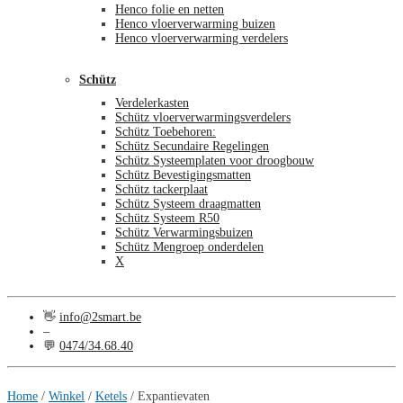
Henco folie en netten
Henco vloerverwarming buizen
Henco vloerverwarming verdelers
Schütz
Verdelerkasten
Schütz vloerverwarmingsverdelers
Schütz Toebehoren:
Schütz Secundaire Regelingen
Schütz Systeemplaten voor droogbouw
Schütz Bevestigingsmatten
Schütz tackerplaat
Schütz Systeem draagmatten
Schütz Systeem R50
Schütz Verwarmingsbuizen
Schütz Mengroep onderdelen
X
👋
info@2smart.be
–
💬
0474/34.68.40
€
0,00
0
Home
/
Winkel
/
Ketels
/
Expantievaten