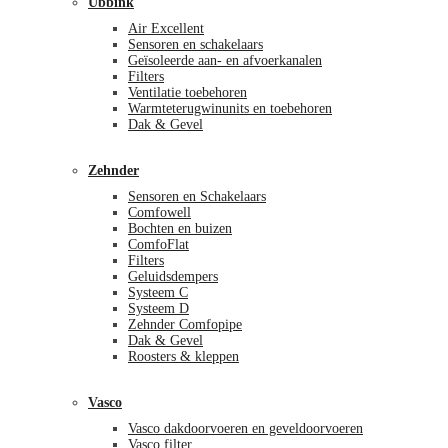
Ubbink
Air Excellent
Sensoren en schakelaars
Geïsoleerde aan- en afvoerkanalen
Filters
Ventilatie toebehoren
Warmteterugwinunits en toebehoren
Dak & Gevel
Zehnder
Sensoren en Schakelaars
Comfowell
Bochten en buizen
ComfoFlat
Filters
Geluidsdempers
Systeem C
Systeem D
Zehnder Comfopipe
Dak & Gevel
Roosters & kleppen
Vasco
Vasco dakdoorvoeren en geveldoorvoeren
Vasco filter