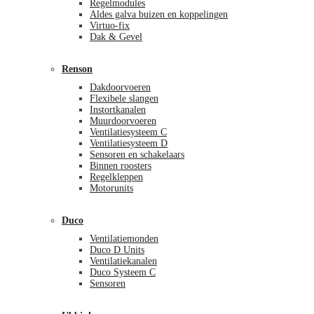
Regelmodules
Aldes galva buizen en koppelingen
Virtuo-fix
Dak & Gevel
Renson
Dakdoorvoeren
Flexibele slangen
Instortkanalen
Muurdoorvoeren
Ventilatiesysteem C
Ventilatiesysteem D
Sensoren en schakelaars
Binnen roosters
Regelkleppen
Motorunits
Duco
Ventilatiemonden
Duco D Units
Ventilatiekanalen
Duco Systeem C
Sensoren