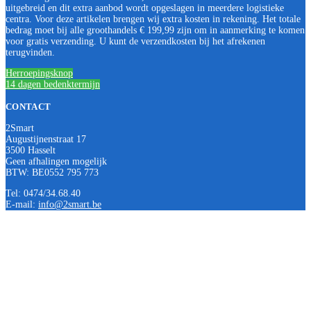
uitgebreid en dit extra aanbod wordt opgeslagen in meerdere logistieke
centra. Voor deze artikelen brengen wij extra kosten in rekening. Het totale
bedrag moet bij alle groothandels € 199,99 zijn om in aanmerking te komen
voor gratis verzending. U kunt de verzendkosten bij het afrekenen
terugvinden.
Herroepingsknop
14 dagen bedenktermijn
CONTACT
2Smart
Augustijnenstraat 17
3500 Hasselt
Geen afhalingen mogelijk
BTW: BE0552 795 773
Tel: 0474/34.68.40
E-mail:
info@2smart.be