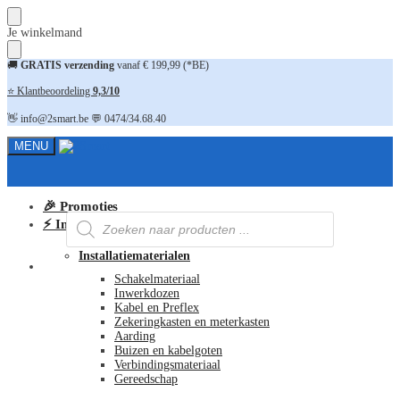
Skip
Skip
Je winkelmand
to
to
navigation
content
🚚
GRATIS verzending
vanaf € 199,99 (*BE)
⭐ Klantbeoordeling
9,3/10
👋 info@2smart.be 💬 0474/34.68.40
MENU
🎉 Promoties
Producten
⚡ Installatiematerialen
zoeken
Installatiematerialen
FAQ
Schakelmateriaal
Inwerkdozen
Kabel en Preflex
Zekeringkasten en meterkasten
Aarding
Buizen en kabelgoten
Verbindingsmateriaal
Gereedschap