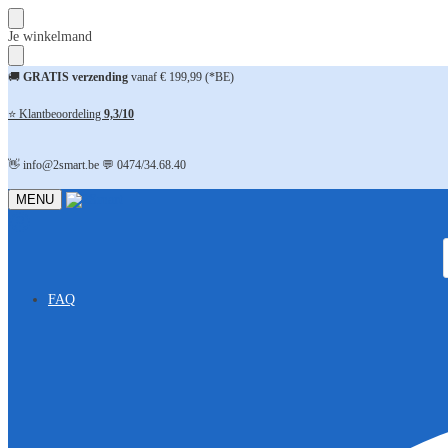
Skip
Skip
Je winkelmand
to
to
navigation
content
🚚
GRATIS verzending
vanaf € 199,99 (*BE)
⭐ Klantbeoordeling
9,3/10
👋 info@2smart.be 💬 0474/34.68.40
MENU
FAQ