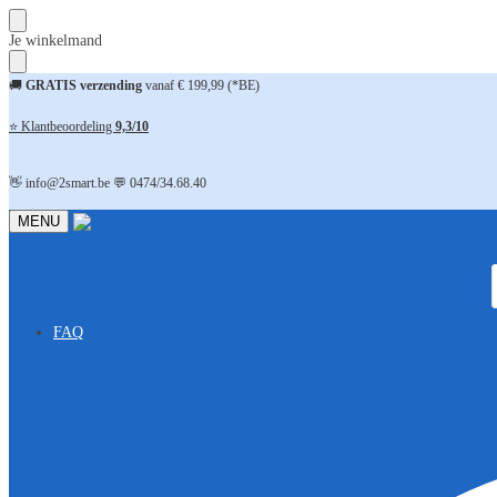
Skip
Skip
Je winkelmand
to
to
navigation
content
🚚
GRATIS verzending
vanaf € 199,99 (*BE)
⭐ Klantbeoordeling
9,3/10
👋 info@2smart.be 💬 0474/34.68.40
MENU
FAQ