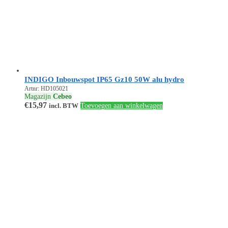
INDIGO Inbouwspot IP65 Gz10 50W alu hydro
Artnr: HD105021
Magazijn
Cebeo
€
15,97
incl. BTW
Toevoegen aan winkelwagen