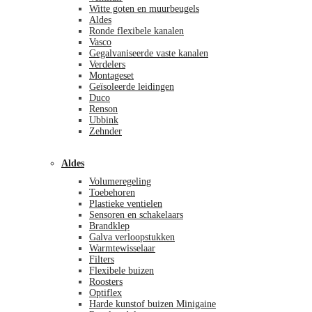
Witte goten en muurbeugels
Aldes
Ronde flexibele kanalen
Vasco
Gegalvaniseerde vaste kanalen
Verdelers
Montageset
Geïsoleerde leidingen
Duco
Renson
Ubbink
Zehnder
Aldes
Volumeregeling
Toebehoren
Plastieke ventielen
Sensoren en schakelaars
Brandklep
Galva verloopstukken
Warmtewisselaar
Filters
Flexibele buizen
Roosters
Optiflex
Harde kunstof buizen Minigaine