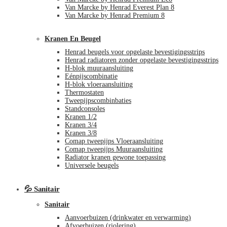
Van Marcke by Henrad Everest Plan 8
Van Marcke by Henrad Premium 8
Kranen En Beugel
Henrad beugels voor opgelaste bevestigingsstrips
Henrad radiatoren zonder opgelaste bevestigingsstrips
H-blok muuraansluiting
Eénpijscombinatie
H-blok vloeraansluiting
Thermostaten
Tweepijpscombinbaties
Standconsoles
Kranen 1/2
Kranen 3/4
Kranen 3/8
Comap tweepijps Vloeraansluiting
Comap tweepijps Muuraansluiting
Radiator kranen gewone toepassing
Universele beugels
💦 Sanitair
Sanitair
Aanvoerbuizen (drinkwater en verwarming)
Afvoerbuizen (riolering)