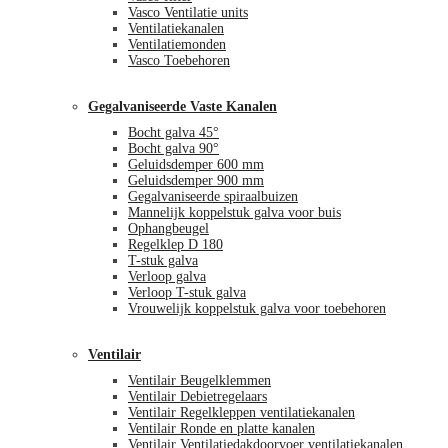
Vasco Ventilatie units
Ventilatiekanalen
Ventilatiemonden
Vasco Toebehoren
Gegalvaniseerde Vaste Kanalen
Bocht galva 45°
Bocht galva 90°
Geluidsdemper 600 mm
Geluidsdemper 900 mm
Gegalvaniseerde spiraalbuizen
Mannelijk koppelstuk galva voor buis
Ophangbeugel
Regelklep D 180
T-stuk galva
Verloop galva
Verloop T-stuk galva
Vrouwelijk koppelstuk galva voor toebehoren
Ventilair
Ventilair Beugelklemmen
Ventilair Debietregelaars
Ventilair Regelkleppen ventilatiekanalen
Ventilair Ronde en platte kanalen
Ventilair Ventilatiedakdoorvoer ventilatiekanalen