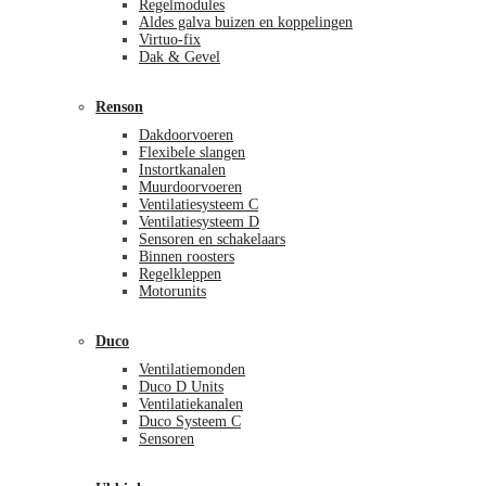
Regelmodules
Aldes galva buizen en koppelingen
Virtuo-fix
Dak & Gevel
Renson
Dakdoorvoeren
Flexibele slangen
Instortkanalen
Muurdoorvoeren
Ventilatiesysteem C
Ventilatiesysteem D
Sensoren en schakelaars
Binnen roosters
Regelkleppen
Motorunits
Duco
Ventilatiemonden
Duco D Units
Ventilatiekanalen
Duco Systeem C
Sensoren