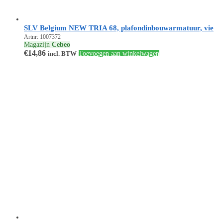
SLV Belgium NEW TRIA 68, plafondinbouwarmatuur, vie
Artnr: 1007372
Magazijn
Cebeo
€
14,86
incl. BTW
Toevoegen aan winkelwagen