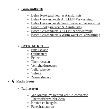
Gaswandketels
Bulex Rookgasafvoer & Aansluitsets
Bulex Gaswandketels ALLEEN Verwarming
Bulex Gaswandketels Warm water en Verwarming
Bosch Rookgasafvoer & Aansluitsets
Bosch Gaswandketels ALLEEN Verwarming
Bosch Gaswandketels Warm water en Verwarming
OVERIGE KETELS
Buis Isolatie
Ontluchters
Pellets
Thermostaten
Veiligheidsgroepen
Vuilafscheider
Vulsets
Zoneafsluiters
🏮 Radiatoren
Radiatoren
Van Marcke by Henrad ventilo-convector
ThermoBreeze Net Zero
Kranen en beugels
Paneelradiatoren