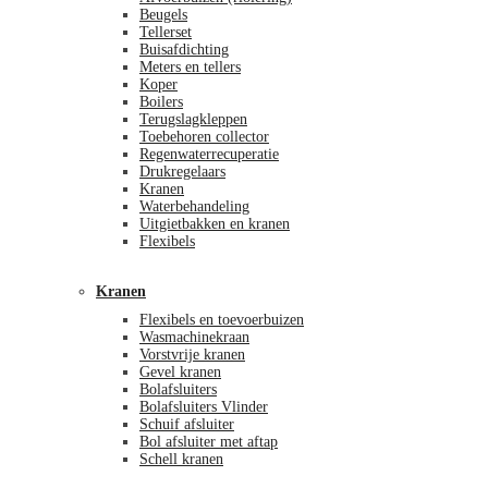
Beugels
Tellerset
Buisafdichting
Meters en tellers
Koper
Boilers
Terugslagkleppen
Toebehoren collector
Regenwaterrecuperatie
Drukregelaars
Kranen
Waterbehandeling
Uitgietbakken en kranen
Flexibels
Kranen
Flexibels en toevoerbuizen
Wasmachinekraan
Vorstvrije kranen
Gevel kranen
Bolafsluiters
Bolafsluiters Vlinder
Schuif afsluiter
Bol afsluiter met aftap
Schell kranen