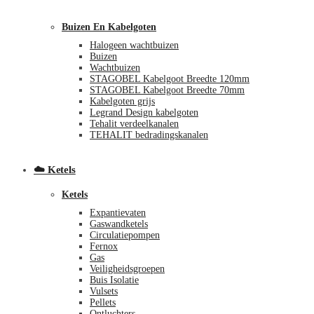
Buizen En Kabelgoten
Halogeen wachtbuizen
Buizen
Wachtbuizen
STAGOBEL Kabelgoot Breedte 120mm
STAGOBEL Kabelgoot Breedte 70mm
Kabelgoten grijs
Legrand Design kabelgoten
€
0,00
0
Tehalit verdeelkanalen
TEHALIT bedradingskanalen
☁️ Ketels
Ketels
Expantievaten
Gaswandketels
Circulatiepompen
Fernox
Gas
Veiligheidsgroepen
Buis Isolatie
Vulsets
Pellets
Ontluchters