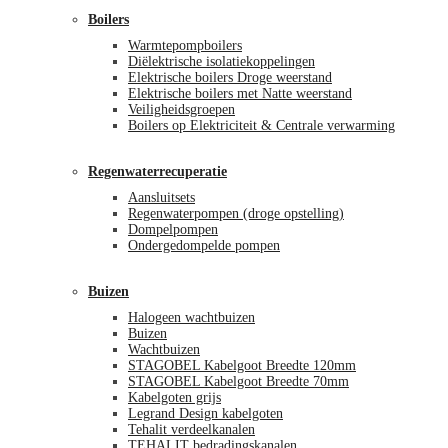
Boilers
Warmtepompboilers
Diëlektrische isolatiekoppelingen
Elektrische boilers Droge weerstand
Elektrische boilers met Natte weerstand
Veiligheidsgroepen
Boilers op Elektriciteit & Centrale verwarming
Regenwaterrecuperatie
Aansluitsets
Regenwaterpompen (droge opstelling)
Dompelpompen
Ondergedompelde pompen
Buizen
Halogeen wachtbuizen
Buizen
Wachtbuizen
STAGOBEL Kabelgoot Breedte 120mm
STAGOBEL Kabelgoot Breedte 70mm
Kabelgoten grijs
Legrand Design kabelgoten
Tehalit verdeelkanalen
TEHALIT bedradingskanalen