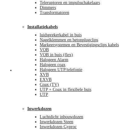
Teleruptoren en impulsschakelaars
Dimmers
Transformatoren
Installatiekabels
luidsprekerkabel in buis
Nagelklemmen en betonplugclips
Markeersystemen en Bevestigingsclips kabels
VOB
VOB in buis (flex)
Halogeen Alarm
Halogeen coax
Halogeen UTP/telefonie
Mijn account
XVB
EXVB
Coax (TV)
UTP + Coax in flexibele buis
UTP
Inwerkdozen
Luchtdicht inbouwdozen
Inwerkdozen Steen
Inwerkdozen Gyproc