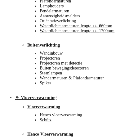
Plafondarmaturen
Lamphouders
Pendelarmaturen
Aanwezigheidsmelders
Oriëntatieverlichting
Waterdichte armaturen lengte +/- 660mm
Waterdichte armaturen lengte +/- 1200mm
Buitenverlichting
Wandinbouw
Projectoren
Projectoren met detectie
Buiten bewegingsdetectoren
Staanlampen
Wandarmaturen & Plafondarmaturen
Spikes
🔅 Vloerverwarming
Vloerverwarming
Henco vloerverwarming
Schütz
Henco Vloerverwarming