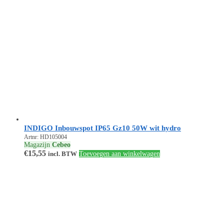
INDIGO Inbouwspot IP65 Gz10 50W wit hydro
Artnr: HD105004
Magazijn
Cebeo
€
15,55
incl. BTW
Toevoegen aan winkelwagen