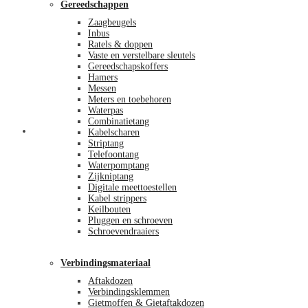
Gereedschappen
Zaagbeugels
Inbus
Ratels & doppen
Vaste en verstelbare sleutels
Gereedschapskoffers
Hamers
Messen
Meters en toebehoren
Waterpas
Combinatietang
Afrekenen
Kabelscharen
Striptang
Telefoontang
Waterpomptang
Zijkniptang
Digitale meettoestellen
Kabel strippers
Keilbouten
Pluggen en schroeven
Schroevendraaiers
Verbindingsmateriaal
Aftakdozen
Verbindingsklemmen
Gietmoffen & Gietaftakdozen