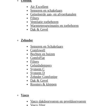
Ubbink
Air Excellent
Sensoren en schakelaars
Geïsoleerde aan- en afvoerkanalen
Filters
Ventilatie toebehoren
Warmteterugwinunits en toebehoren
Dak & Gevel
Zehnder
Sensoren en Schakelaars
Comfowell
Bochten en buizen
ComfoFlat
Filters
Geluidsdempers
Systeem C
Systeem D
Zehnder Comfopipe
Dak & Gevel
Roosters & kleppen
Vasco
Vasco dakdoorvoeren en geveldoorvoeren
Vasco filter