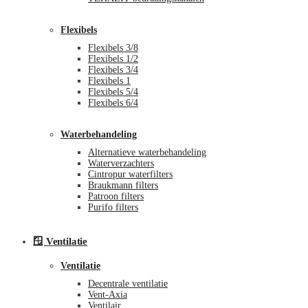
Flexibels
Flexibels 3/8
Flexibels 1/2
Flexibels 3/4
Flexibels 1
Flexibels 5/4
Flexibels 6/4
Waterbehandeling
Alternatieve waterbehandeling
Waterverzachters
Cintropur waterfilters
Braukmann filters
Patroon filters
Purifo filters
🪟 Ventilatie
Ventilatie
Decentrale ventilatie
Vent-Axia
Ventilair