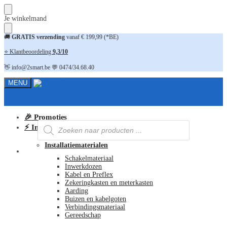
Skip
Skip
Je winkelmand
to
to
navigation
content
🚚
GRATIS verzending
vanaf € 199,99 (*BE)
⭐ Klantbeoordeling
9,3/10
👋 info@2smart.be 💬 0474/34.68.40
MENU
🎉 Promoties
Producten
⚡ Installatiematerialen
zoeken
Installatiematerialen
FAQ
Schakelmateriaal
Inwerkdozen
Kabel en Preflex
Zekeringkasten en meterkasten
Aarding
Buizen en kabelgoten
Verbindingsmateriaal
Gereedschap