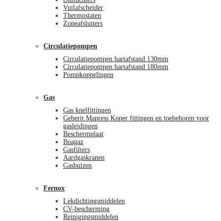
Vuilafscheider
Thermostaten
Zoneafsluiters
Circulatiepompen
Circulatiepompen hartafstand 130mm
Circulatiepompen hartafstand 180mm
Pompkoppelingen
Gas
Gas knelfittingen
Geberit Mapress Koper fittingen en toebehoren voor
gasleidingen
Beschermplaat
Boagaz
Gasfilters
Aardgaskranen
Gasbuizen
Fernox
Lekdichtingsmiddelen
CV-bescherming
Reinigingsmiddelen