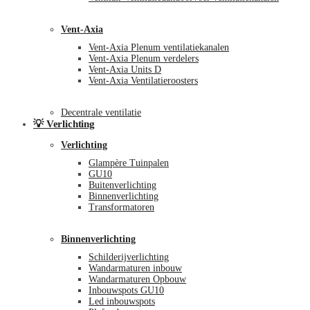
Vent-Axia
Vent-Axia Plenum ventilatiekanalen
Vent-Axia Plenum verdelers
Vent-Axia Units D
Vent-Axia Ventilatieroosters
Decentrale ventilatie
💡 Verlichting
Verlichting
Glampère Tuinpalen
GU10
Buitenverlichting
Binnenverlichting
Transformatoren
Binnenverlichting
Schilderijverlichting
Wandarmaturen inbouw
Wandarmaturen Opbouw
Inbouwspots GU10
Led inbouwspots