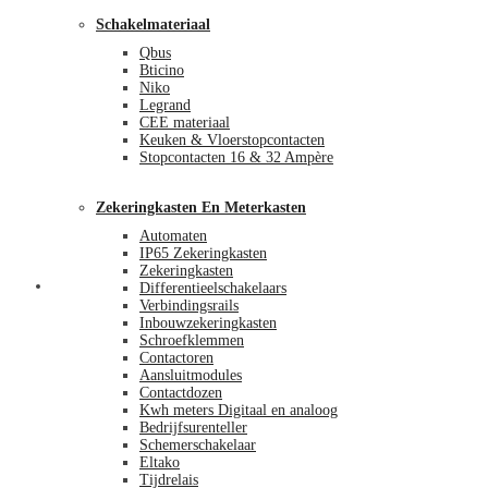
Schakelmateriaal
Qbus
Bticino
Niko
Legrand
CEE materiaal
Keuken & Vloerstopcontacten
Stopcontacten 16 & 32 Ampère
Zekeringkasten En Meterkasten
Automaten
IP65 Zekeringkasten
Zekeringkasten
Blog
Differentieelschakelaars
Verbindingsrails
Inbouwzekeringkasten
Schroefklemmen
Contactoren
Aansluitmodules
Contactdozen
Kwh meters Digitaal en analoog
Bedrijfsurenteller
Schemerschakelaar
Eltako
Tijdrelais