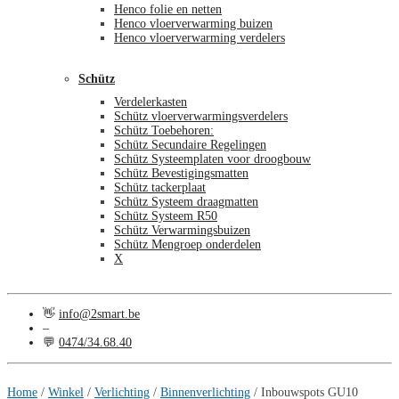
Henco folie en netten
Henco vloerverwarming buizen
Henco vloerverwarming verdelers
Schütz
Verdelerkasten
Schütz vloerverwarmingsverdelers
Schütz Toebehoren:
Schütz Secundaire Regelingen
Schütz Systeemplaten voor droogbouw
Schütz Bevestigingsmatten
Schütz tackerplaat
Schütz Systeem draagmatten
Schütz Systeem R50
Schütz Verwarmingsbuizen
Schütz Mengroep onderdelen
X
👋
info@2smart.be
–
💬
0474/34.68.40
€
0,00
0
Home
/
Winkel
/
Verlichting
/
Binnenverlichting
/
Inbouwspots GU10