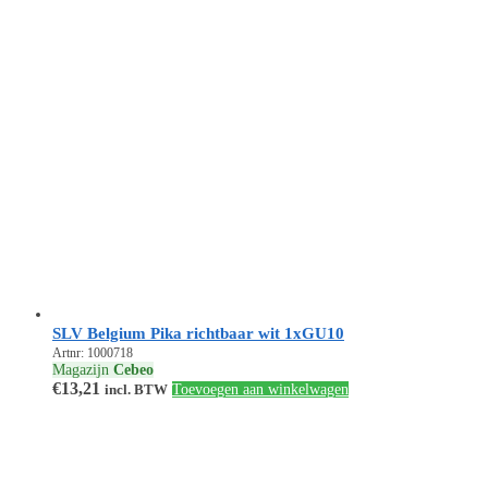
SLV Belgium Pika richtbaar wit 1xGU10
Artnr: 1000718
Magazijn
Cebeo
€
13,21
incl. BTW
Toevoegen aan winkelwagen