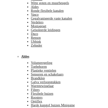
Witte goten en muurbeugels
Aldes
Ronde flexibele kanalen
Vasco
Gegalvaniseerde vaste kanalen
Verdelers
Montageset
Geïsoleerde leidingen
Duco
Renson
Ubbink
Zehnder
Aldes
Volumeregeling
Toebehoren
Plastieke ventielen
Sensoren en schakelaars
Brandklep
Galva verloopstukken
Warmtewisselaar
Filters
Flexibele buizen
Roosters
Optiflex
Harde kunstof buizen Minigaine