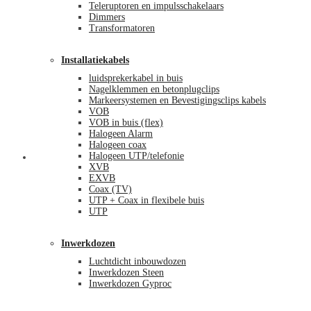
Teleruptoren en impulsschakelaars
Dimmers
Transformatoren
Installatiekabels
luidsprekerkabel in buis
Nagelklemmen en betonplugclips
Markeersystemen en Bevestigingsclips kabels
VOB
VOB in buis (flex)
Halogeen Alarm
Halogeen coax
Halogeen UTP/telefonie
Mijn account
XVB
EXVB
Coax (TV)
UTP + Coax in flexibele buis
UTP
Inwerkdozen
Luchtdicht inbouwdozen
Inwerkdozen Steen
Inwerkdozen Gyproc