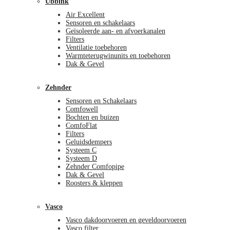
Ubbink
Air Excellent
Sensoren en schakelaars
Geïsoleerde aan- en afvoerkanalen
Filters
Ventilatie toebehoren
Warmteterugwinunits en toebehoren
Dak & Gevel
Zehnder
Sensoren en Schakelaars
Comfowell
Bochten en buizen
ComfoFlat
Filters
Geluidsdempers
Systeem C
Systeem D
Zehnder Comfopipe
Dak & Gevel
Roosters & kleppen
Vasco
Vasco dakdoorvoeren en geveldoorvoeren
Vasco filter