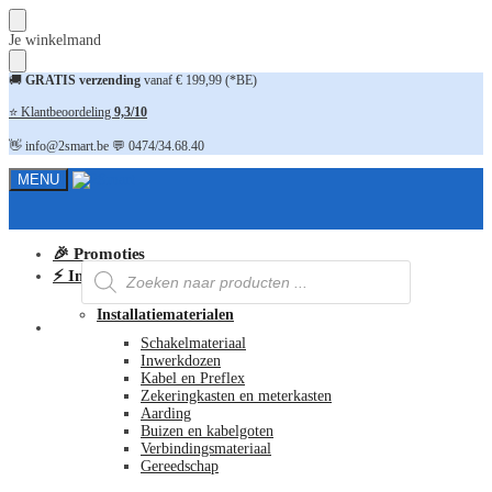
Skip
Skip
Je winkelmand
to
to
navigation
content
🚚
GRATIS verzending
vanaf € 199,99 (*BE)
⭐ Klantbeoordeling
9,3/10
👋 info@2smart.be 💬 0474/34.68.40
MENU
🎉 Promoties
Producten
⚡ Installatiematerialen
zoeken
Installatiematerialen
FAQ
Schakelmateriaal
Inwerkdozen
Kabel en Preflex
Zekeringkasten en meterkasten
Aarding
Buizen en kabelgoten
Verbindingsmateriaal
Gereedschap