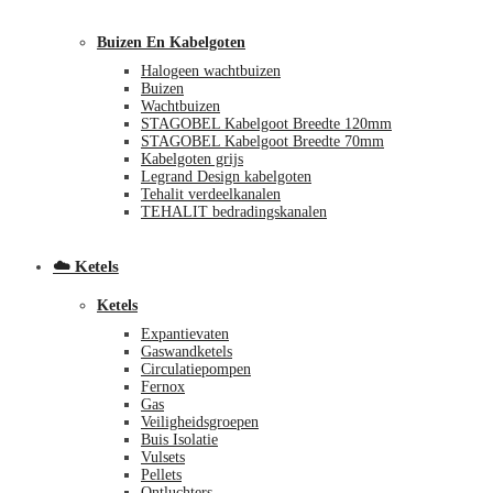
Buizen En Kabelgoten
Halogeen wachtbuizen
Buizen
Wachtbuizen
STAGOBEL Kabelgoot Breedte 120mm
STAGOBEL Kabelgoot Breedte 70mm
Kabelgoten grijs
Legrand Design kabelgoten
€
0,00
0
Tehalit verdeelkanalen
TEHALIT bedradingskanalen
☁️ Ketels
Ketels
Expantievaten
Gaswandketels
Circulatiepompen
Fernox
Gas
Veiligheidsgroepen
Buis Isolatie
Vulsets
Pellets
Ontluchters