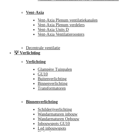
Vent-Axia
Vent-Axia Plenum ventilatiekanalen
Vent-Axia Plenum verdelers
Vent-Axia Units D
Vent-Axia Ventilatieroosters
Decentrale ventilatie
💡 Verlichting
Verlichting
Glampère Tuinpalen
GU10
Buitenverlichting
Binnenverlichting
Transformatoren
Binnenverlichting
Schilderijverlichting
Wandarmaturen inbouw
Wandarmaturen Opbouw
Inbouwspots GU10
Led inbouwspots