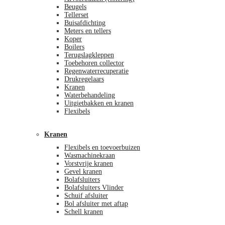
Beugels
Tellerset
Buisafdichting
Meters en tellers
Koper
Boilers
Terugslagkleppen
Toebehoren collector
Regenwaterrecuperatie
Drukregelaars
Kranen
Waterbehandeling
Uitgietbakken en kranen
Flexibels
Kranen
Flexibels en toevoerbuizen
Wasmachinekraan
Vorstvrije kranen
Gevel kranen
Bolafsluiters
Bolafsluiters Vlinder
Schuif afsluiter
Bol afsluiter met aftap
Schell kranen