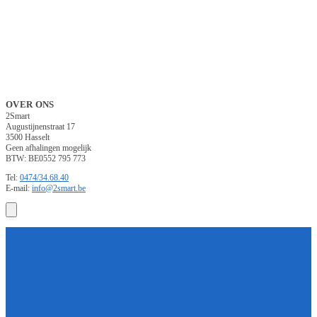
OVER ONS
2Smart
Augustijnenstraat 17
3500 Hasselt
Geen afhalingen mogelijk
BTW: BE0552 795 773
Tel:
0474/34.68.40
E-mail:
info@2smart.be