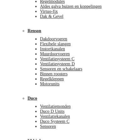
Regelmodules
Aldes galva buizen en koppelingen
Virtuo-fix
Dak & Gevel
Renson
Dakdoorvoeren
Flexibele slangen
Instortkanalen
Muurdoorvoeren
Ventilatiesysteem C
Ventilatiesysteem D
Sensoren en schakelaars
Binnen roosters
Regelkleppen
Motorunits
Duco
Ventilatiemonden
Duco D Units
Ventilatiekanalen
Duco Systeem C
Sensoren