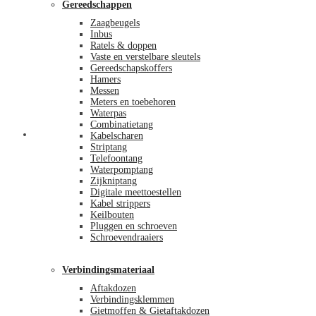
Gereedschappen
Zaagbeugels
Inbus
Ratels & doppen
Vaste en verstelbare sleutels
Gereedschapskoffers
Hamers
Messen
Meters en toebehoren
Waterpas
Combinatietang
Afrekenen
Kabelscharen
Striptang
Telefoontang
Waterpomptang
Zijkniptang
Digitale meettoestellen
Kabel strippers
Keilbouten
Pluggen en schroeven
Schroevendraaiers
Verbindingsmateriaal
Aftakdozen
Verbindingsklemmen
Gietmoffen & Gietaftakdozen