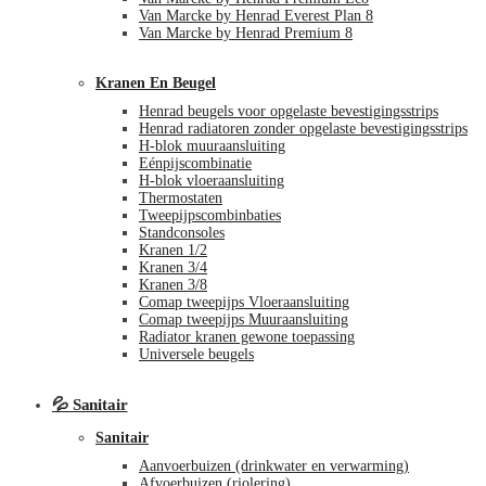
Van Marcke by Henrad Everest Plan 8
Van Marcke by Henrad Premium 8
Kranen En Beugel
Henrad beugels voor opgelaste bevestigingsstrips
Henrad radiatoren zonder opgelaste bevestigingsstrips
H-blok muuraansluiting
Eénpijscombinatie
H-blok vloeraansluiting
Thermostaten
Tweepijpscombinbaties
Standconsoles
Kranen 1/2
Kranen 3/4
Kranen 3/8
Comap tweepijps Vloeraansluiting
Comap tweepijps Muuraansluiting
Radiator kranen gewone toepassing
Universele beugels
💦 Sanitair
Sanitair
Aanvoerbuizen (drinkwater en verwarming)
Afvoerbuizen (riolering)