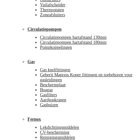
Vuilafscheider
Thermostaten
Zoneafsluiters
Circulatiepompen
Circulatiepompen hartafstand 130mm
Circulatiepompen hartafstand 180mm
Pompkoppelingen
Gas
Gas knelfittingen
Geberit Mapress Koper fittingen en toebehoren voor
gasleidingen
Beschermplaat
Boagaz
Gasfilters
Aardgaskranen
Gasbuizen
Fernox
Lekdichtingsmiddelen
CV-bescherming
Reinigingsmiddelen