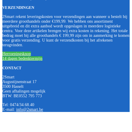
VERZENDINGEN
2Smart rekent leveringskosten voor verzendingen aan wanneer u bestelt bij
meerdere groothandels onder €199,99. We hebben ons assortiment
uitgebreid en dit extra aanbod wordt opgeslagen in meerdere logistieke
centra. Voor deze artikelen brengen wij extra kosten in rekening. Het totale
bedrag moet bij alle groothandels € 199,99 zijn om in aanmerking te komen
voor gratis verzending. U kunt de verzendkosten bij het afrekenen
terugvinden.
Herroepingsknop
14 dagen bedenktermijn
CONTACT
2Smart
Augustijnenstraat 17
3500 Hasselt
Geen afhalingen mogelijk
BTW: BE0552 795 773
Tel: 0474/34.68.40
E-mail:
info@2smart.be