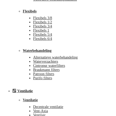
Flexibels
Flexibels 3/8
Flexibels 1/2
Flexibels 3/4
Flexibels 1
Flexibels 5/4
Flexibels 6/4
Waterbehandeling
Alternatieve waterbehandeling
Waterverzachters
Cintropur waterfilters
Braukmann filters
Patroon filters
Purifo filters
🪟 Ventilatie
Ventilatie
Decentrale ventilatie
Vent-Axia
Ventilair