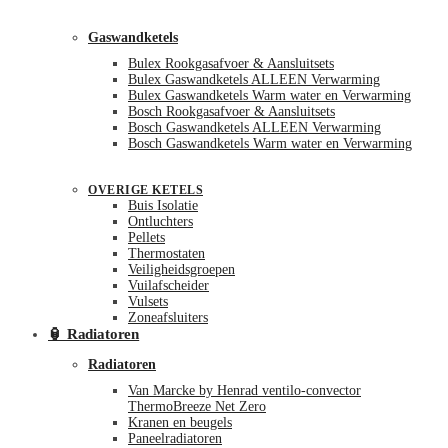
Gaswandketels
Bulex Rookgasafvoer & Aansluitsets
Bulex Gaswandketels ALLEEN Verwarming
Bulex Gaswandketels Warm water en Verwarming
Bosch Rookgasafvoer & Aansluitsets
Bosch Gaswandketels ALLEEN Verwarming
Bosch Gaswandketels Warm water en Verwarming
OVERIGE KETELS
Buis Isolatie
Ontluchters
Pellets
Thermostaten
Veiligheidsgroepen
Vuilafscheider
Vulsets
Zoneafsluiters
🏮 Radiatoren
Radiatoren
Van Marcke by Henrad ventilo-convector
ThermoBreeze Net Zero
Kranen en beugels
Paneelradiatoren