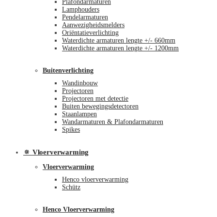
Plafondarmaturen
Lamphouders
Pendelarmaturen
Aanwezigheidsmelders
Oriëntatieverlichting
Waterdichte armaturen lengte +/- 660mm
Waterdichte armaturen lengte +/- 1200mm
Buitenverlichting
Wandinbouw
Projectoren
Projectoren met detectie
Buiten bewegingsdetectoren
Staanlampen
Wandarmaturen & Plafondarmaturen
Spikes
🔅 Vloerverwarming
Vloerverwarming
Henco vloerverwarming
Schütz
Henco Vloerverwarming