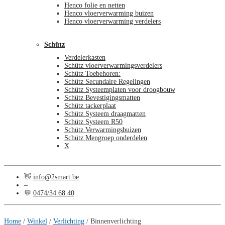
Henco folie en netten
Henco vloerverwarming buizen
Henco vloerverwarming verdelers
Schütz
Verdelerkasten
Schütz vloerverwarmingsverdelers
Schütz Toebehoren:
Schütz Secundaire Regelingen
Schütz Systeemplaten voor droogbouw
Schütz Bevestigingsmatten
Schütz tackerplaat
Schütz Systeem draagmatten
Schütz Systeem R50
Schütz Verwarmingsbuizen
Schütz Mengroep onderdelen
X
👋
info@2smart.be
–
💬
0474/34.68.40
€
0,00
0
Home
/
Winkel
/
Verlichting
/
Binnenverlichting