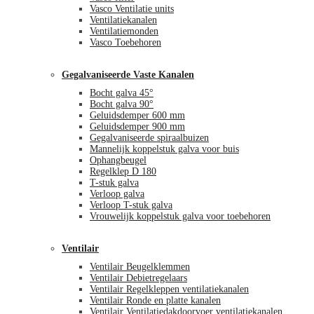
Vasco Ventilatie units
Ventilatiekanalen
Ventilatiemonden
Vasco Toebehoren
Gegalvaniseerde Vaste Kanalen
Bocht galva 45°
Bocht galva 90°
Geluidsdemper 600 mm
Geluidsdemper 900 mm
Gegalvaniseerde spiraalbuizen
Mannelijk koppelstuk galva voor buis
Ophangbeugel
Regelklep D 180
T-stuk galva
Verloop galva
Verloop T-stuk galva
Vrouwelijk koppelstuk galva voor toebehoren
Ventilair
Ventilair Beugelklemmen
Ventilair Debietregelaars
Ventilair Regelkleppen ventilatiekanalen
Ventilair Ronde en platte kanalen
Ventilair Ventilatiedakdoorvoer ventilatiekanalen