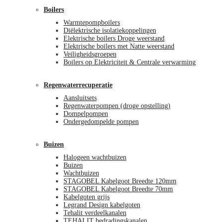
Boilers
Warmtepompboilers
Diëlektrische isolatiekoppelingen
Elektrische boilers Droge weerstand
Elektrische boilers met Natte weerstand
Veiligheidsgroepen
Boilers op Elektriciteit & Centrale verwarming
Regenwaterrecuperatie
Aansluitsets
Regenwaterpompen (droge opstelling)
Dompelpompen
Ondergedompelde pompen
Buizen
Halogeen wachtbuizen
Buizen
Wachtbuizen
STAGOBEL Kabelgoot Breedte 120mm
STAGOBEL Kabelgoot Breedte 70mm
Kabelgoten grijs
Legrand Design kabelgoten
Tehalit verdeelkanalen
TEHALIT bedradingskanalen