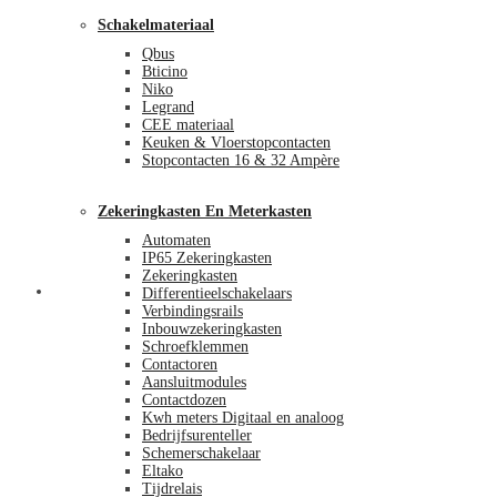
Schakelmateriaal
Qbus
Bticino
Niko
Legrand
CEE materiaal
Keuken & Vloerstopcontacten
Stopcontacten 16 & 32 Ampère
Zekeringkasten En Meterkasten
Automaten
IP65 Zekeringkasten
Zekeringkasten
Blog
Differentieelschakelaars
Verbindingsrails
Inbouwzekeringkasten
Schroefklemmen
Contactoren
Aansluitmodules
Contactdozen
Kwh meters Digitaal en analoog
Bedrijfsurenteller
Schemerschakelaar
Eltako
Tijdrelais