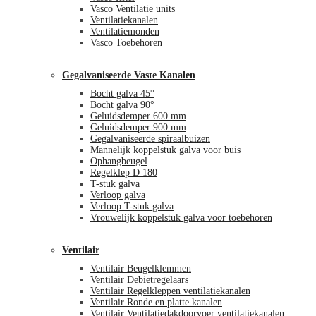
Vasco Ventilatie units
Ventilatiekanalen
Ventilatiemonden
Vasco Toebehoren
Gegalvaniseerde Vaste Kanalen
Bocht galva 45°
Bocht galva 90°
Geluidsdemper 600 mm
Geluidsdemper 900 mm
Gegalvaniseerde spiraalbuizen
Mannelijk koppelstuk galva voor buis
Ophangbeugel
Regelklep D 180
T-stuk galva
Verloop galva
Verloop T-stuk galva
Vrouwelijk koppelstuk galva voor toebehoren
Ventilair
Ventilair Beugelklemmen
Ventilair Debietregelaars
Ventilair Regelkleppen ventilatiekanalen
Ventilair Ronde en platte kanalen
Ventilair Ventilatiedakdoorvoer ventilatiekanalen