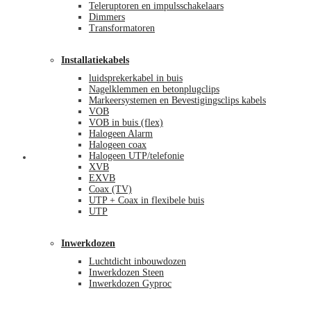
Teleruptoren en impulsschakelaars
Dimmers
Transformatoren
Installatiekabels
luidsprekerkabel in buis
Nagelklemmen en betonplugclips
Markeersystemen en Bevestigingsclips kabels
VOB
VOB in buis (flex)
Halogeen Alarm
Halogeen coax
Halogeen UTP/telefonie
Mijn account
XVB
EXVB
Coax (TV)
UTP + Coax in flexibele buis
UTP
Inwerkdozen
Luchtdicht inbouwdozen
Inwerkdozen Steen
Inwerkdozen Gyproc