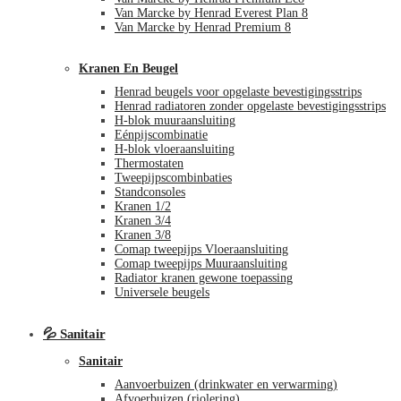
Van Marcke by Henrad Everest Plan 8
Van Marcke by Henrad Premium 8
Kranen En Beugel
Henrad beugels voor opgelaste bevestigingsstrips
Henrad radiatoren zonder opgelaste bevestigingsstrips
H-blok muuraansluiting
Eénpijscombinatie
H-blok vloeraansluiting
Thermostaten
Tweepijpscombinbaties
Standconsoles
Kranen 1/2
Kranen 3/4
Kranen 3/8
Comap tweepijps Vloeraansluiting
Comap tweepijps Muuraansluiting
Radiator kranen gewone toepassing
Universele beugels
💦 Sanitair
Sanitair
Aanvoerbuizen (drinkwater en verwarming)
Afvoerbuizen (riolering)