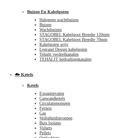
Buizen En Kabelgoten
Halogeen wachtbuizen
Buizen
Wachtbuizen
STAGOBEL Kabelgoot Breedte 120mm
STAGOBEL Kabelgoot Breedte 70mm
Kabelgoten grijs
Legrand Design kabelgoten
€
0,00
0
Tehalit verdeelkanalen
TEHALIT bedradingskanalen
☁️ Ketels
Ketels
Expantievaten
Gaswandketels
Circulatiepompen
Fernox
Gas
Veiligheidsgroepen
Buis Isolatie
Vulsets
Pellets
Ontluchters