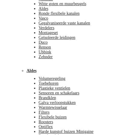
Witte goten en muurbeugels
Aldes
Ronde flexibele kanalen
Vasco
Gegalvaniseerde vaste kanalen
Verdelers
Montageset
Geïsoleerde leidingen
Duco
Renson
Ubbink
Zehnder
Aldes
Volumeregeling
Toebehoren
Plastieke ventielen
Sensoren en schakelaars
Brandklep
Galva verloopstukken
Warmtewisselaar
Filters
Flexibele buizen
Roosters
Optiflex
Harde kunstof buizen Minigaine