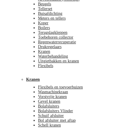
Beugels
Tellerset
Buisafdichting
Meters en tellers
Koper
Boilers
Terugslagkleppen
Toebehoren collector
Regenwaterrecuperatie
Drukregelaars
Kranen
Waterbehandeling
Uitgietbakken en kranen
Flexibels
Kranen
Flexibels en toevoerbuizen
Wasmachinekraan
Vorstvrije kranen
Gevel kranen
Bolafsluiters
Bolafsluiters Vlinder
Schuif afsluiter
Bol afsluiter met aftap
Schell kranen