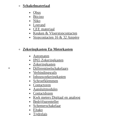
Schakelmateriaal
Qbus
Bticino
Niko
Legrand
CEE materiaal
Keuken & Vloerstopcontacten
Stopcontacten 16 & 32 Ampère
Zekeringkasten En Meterkasten
Automaten
IP65 Zekeringkasten
Zekeringkasten
Blog
Differentieelschakelaars
Verbindingsrails
Inbouwzekeringkasten
Schroefklemmen
Contactoren
Aansluitmodules
Contactdozen
Kwh meters Digitaal en analoog
Bedrijfsurenteller
Schemerschakelaar
Eltako
Tijdrelais