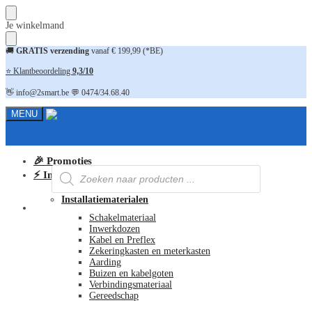
Skip
Skip
Je winkelmand
to
to
navigation
content
🚚
GRATIS verzending
vanaf € 199,99 (*BE)
⭐ Klantbeoordeling
9,3/10
👋 info@2smart.be 💬 0474/34.68.40
MENU
🎉 Promoties
Producten
⚡ Installatiematerialen
zoeken
Installatiematerialen
FAQ
Schakelmateriaal
Inwerkdozen
Kabel en Preflex
Zekeringkasten en meterkasten
Aarding
Buizen en kabelgoten
Verbindingsmateriaal
Gereedschap