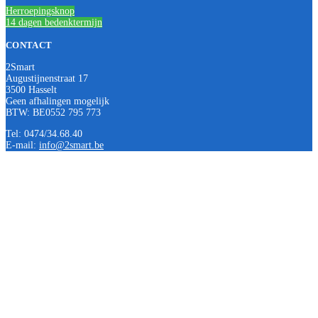
Herroepingsknop
14 dagen bedenktermijn
CONTACT
2Smart
Augustijnenstraat 17
3500 Hasselt
Geen afhalingen mogelijk
BTW: BE0552 795 773
Tel: 0474/34.68.40
E-mail:
info@2smart.be