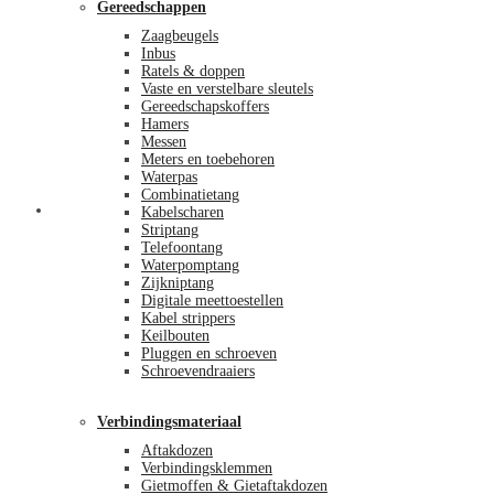
Gereedschappen
Zaagbeugels
Inbus
Ratels & doppen
Vaste en verstelbare sleutels
Gereedschapskoffers
Hamers
Messen
Meters en toebehoren
Waterpas
Combinatietang
Afrekenen
Kabelscharen
Striptang
Telefoontang
Waterpomptang
Zijkniptang
Digitale meettoestellen
Kabel strippers
Keilbouten
Pluggen en schroeven
Schroevendraaiers
Verbindingsmateriaal
Aftakdozen
Verbindingsklemmen
Gietmoffen & Gietaftakdozen