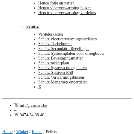
Henco folie en netten
Henco vloerverwarming buizen
Henco vloerverwarming verdelers
Schütz
Verdelerkasten
Schütz vloerverwarmingsverdelers
Schütz Toebehoren:
Schütz Secundaire Regelingen
Schütz Systeemplaten voor droogbouw
Schütz Bevestigingsmatten
Schütz tackerplaat
Schütz Systeem draagmatten
Schütz Systeem R50
Schütz Verwarmingsbuizen
Schütz Mengroep onderdelen
X
👋
info@2smart.be
–
💬
0474/34.68.40
€
0,00
0
Home
/
Winkel
/
Ketels
/
Pellets