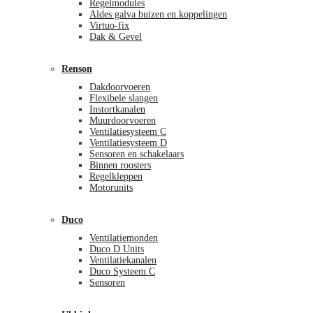
Regelmodules
Aldes galva buizen en koppelingen
Virtuo-fix
Dak & Gevel
Renson
Dakdoorvoeren
Flexibele slangen
Instortkanalen
Muurdoorvoeren
Ventilatiesysteem C
Ventilatiesysteem D
Sensoren en schakelaars
Binnen roosters
Regelkleppen
Motorunits
Duco
Ventilatiemonden
Duco D Units
Ventilatiekanalen
Duco Systeem C
Sensoren