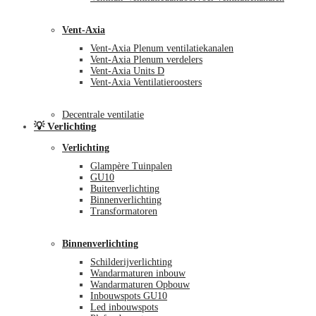
Vent-Axia
Vent-Axia Plenum ventilatiekanalen
Vent-Axia Plenum verdelers
Vent-Axia Units D
Vent-Axia Ventilatieroosters
Decentrale ventilatie
💡 Verlichting
Verlichting
Glampère Tuinpalen
GU10
Buitenverlichting
Binnenverlichting
Transformatoren
Binnenverlichting
Schilderijverlichting
Wandarmaturen inbouw
Wandarmaturen Opbouw
Inbouwspots GU10
Led inbouwspots