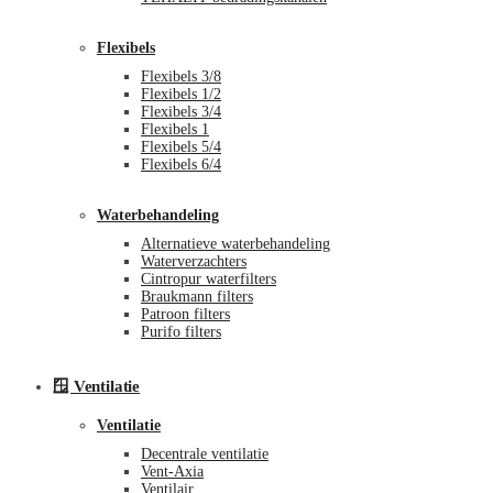
Flexibels
Flexibels 3/8
Flexibels 1/2
Flexibels 3/4
Flexibels 1
Flexibels 5/4
Flexibels 6/4
Waterbehandeling
Alternatieve waterbehandeling
Waterverzachters
Cintropur waterfilters
Braukmann filters
Patroon filters
Purifo filters
🪟 Ventilatie
Ventilatie
Decentrale ventilatie
Vent-Axia
Ventilair