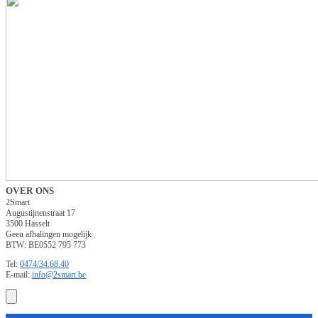
OVER ONS
2Smart
Augustijnenstraat 17
3500 Hasselt
Geen afhalingen mogelijk
BTW: BE0552 795 773
Tel:
0474/34.68.40
E-mail:
info@2smart.be