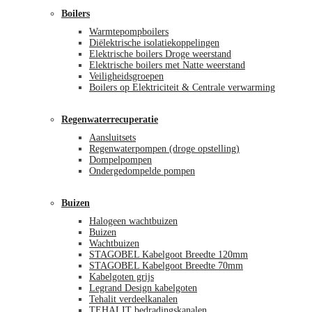
Boilers
Warmtepompboilers
Diëlektrische isolatiekoppelingen
Elektrische boilers Droge weerstand
Elektrische boilers met Natte weerstand
Veiligheidsgroepen
Boilers op Elektriciteit & Centrale verwarming
Regenwaterrecuperatie
Aansluitsets
Regenwaterpompen (droge opstelling)
Dompelpompen
Ondergedompelde pompen
Buizen
Halogeen wachtbuizen
Buizen
Wachtbuizen
STAGOBEL Kabelgoot Breedte 120mm
STAGOBEL Kabelgoot Breedte 70mm
Kabelgoten grijs
Legrand Design kabelgoten
Tehalit verdeelkanalen
TEHALIT bedradingskanalen