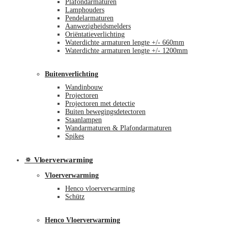
Plafondarmaturen
Lamphouders
Pendelarmaturen
Aanwezigheidsmelders
Oriëntatieverlichting
Waterdichte armaturen lengte +/- 660mm
Waterdichte armaturen lengte +/- 1200mm
Buitenverlichting
Wandinbouw
Projectoren
Projectoren met detectie
Buiten bewegingsdetectoren
Staanlampen
Wandarmaturen & Plafondarmaturen
Spikes
🔅 Vloerverwarming
Vloerverwarming
Henco vloerverwarming
Schütz
Henco Vloerverwarming