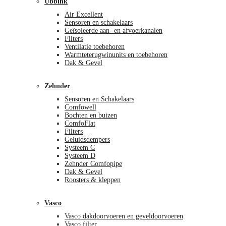
Ubbink
Air Excellent
Sensoren en schakelaars
Geïsoleerde aan- en afvoerkanalen
Filters
Ventilatie toebehoren
Warmteterugwinunits en toebehoren
Dak & Gevel
Zehnder
Sensoren en Schakelaars
Comfowell
Bochten en buizen
ComfoFlat
Filters
Geluidsdempers
Systeem C
Systeem D
Zehnder Comfopipe
Dak & Gevel
Roosters & kleppen
Vasco
Vasco dakdoorvoeren en geveldoorvoeren
Vasco filter