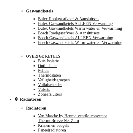
Gaswandketels
Bulex Rookgasafvoer & Aansluitsets
Bulex Gaswandketels ALLEEN Verwarming
Bulex Gaswandketels Warm water en Verwarming
Bosch Rookgasafvoer & Aansluitsets
Bosch Gaswandketels ALLEEN Verwarming
Bosch Gaswandketels Warm water en Verwarming
OVERIGE KETELS
Buis Isolatie
Ontluchters
Pellets
Thermostaten
Veiligheidsgroepen
Vuilafscheider
Vulsets
Zoneafsluiters
🏮 Radiatoren
Radiatoren
Van Marcke by Henrad ventilo-convector
ThermoBreeze Net Zero
Kranen en beugels
Paneelradiatoren