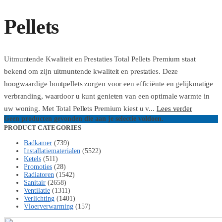
Pellets
Uitmuntende Kwaliteit en Prestaties Total Pellets Premium staat
bekend om zijn uitmuntende kwaliteit en prestaties. Deze
hoogwaardige houtpellets zorgen voor een efficiënte en gelijkmatige
verbranding, waardoor u kunt genieten van een optimale warmte in
uw woning. Met Total Pellets Premium kiest u v...
Lees verder
Geen producten gevonden die aan je selectie voldoen.
PRODUCT CATEGORIES
Badkamer
(739)
Installatiematerialen
(5522)
Ketels
(511)
Promoties
(28)
Radiatoren
(1542)
Sanitair
(2658)
Ventilatie
(1311)
Verlichting
(1401)
Vloerverwarming
(157)