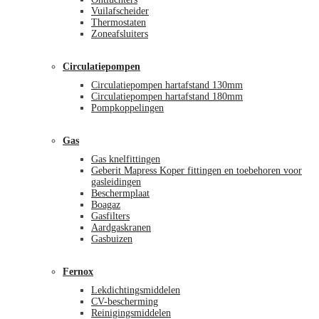
Vuilafscheider
Thermostaten
Zoneafsluiters
Circulatiepompen
Circulatiepompen hartafstand 130mm
Circulatiepompen hartafstand 180mm
Pompkoppelingen
Gas
Gas knelfittingen
Geberit Mapress Koper fittingen en toebehoren voor
gasleidingen
Beschermplaat
Boagaz
Gasfilters
Aardgaskranen
Gasbuizen
Fernox
Lekdichtingsmiddelen
CV-bescherming
Reinigingsmiddelen