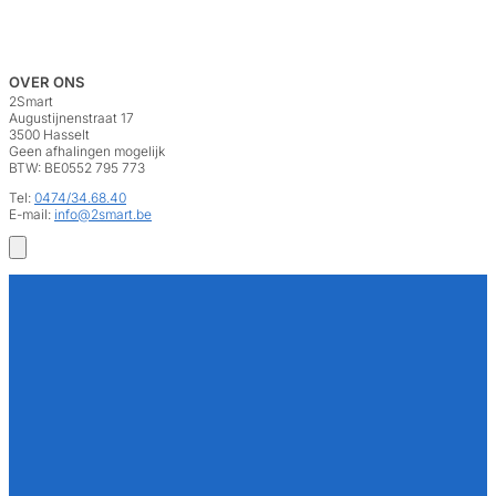
OVER ONS
2Smart
Augustijnenstraat 17
3500 Hasselt
Geen afhalingen mogelijk
BTW: BE0552 795 773
Tel:
0474/34.68.40
E-mail:
info@2smart.be