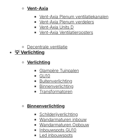
Vent-Axia
Vent-Axia Plenum ventilatiekanalen
Vent-Axia Plenum verdelers
Vent-Axia Units D
Vent-Axia Ventilatieroosters
Decentrale ventilatie
💡 Verlichting
Verlichting
Glampère Tuinpalen
GU10
Buitenverlichting
Binnenverlichting
Transformatoren
Binnenverlichting
Schilderijverlichting
Wandarmaturen inbouw
Wandarmaturen Opbouw
Inbouwspots GU10
Led inbouwspots