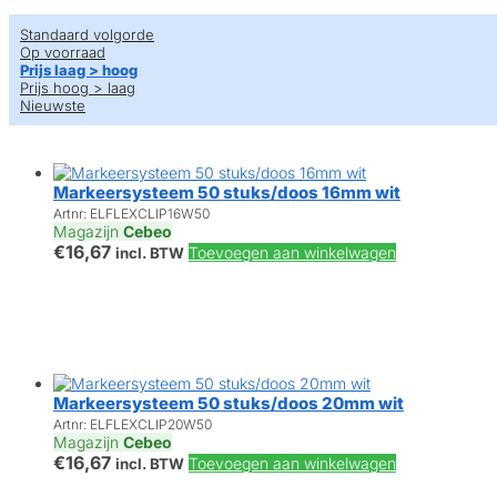
Standaard volgorde
Op voorraad
Prijs laag > hoog
Prijs hoog > laag
Nieuwste
Markeersysteem 50 stuks/doos 16mm wit
Artnr: ELFLEXCLIP16W50
Magazijn
Cebeo
€
16,67
Toevoegen aan winkelwagen
incl. BTW
Markeersysteem 50 stuks/doos 20mm wit
Artnr: ELFLEXCLIP20W50
Magazijn
Cebeo
€
16,67
Toevoegen aan winkelwagen
incl. BTW