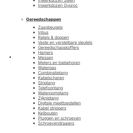
Inwerkdozen Steen
Inwerkdozen Gyproc
Gereedschappen
Zaagbeugels
Inbus
Ratels & doppen
Vaste en verstelbare sleutels
Gereedschapskoffers
Hamers
Afrekenen
Messen
Meters en toebehoren
Waterpas
Combinatietang
Kabelscharen
Striptang
Telefoontang
Waterpomptang
Zijkniptang
Digitale meettoestellen
Kabel strippers
Keilbouten
Pluggen en schroeven
Schroevendraaiers