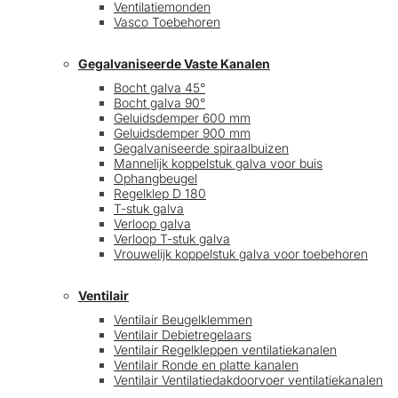
Ventilatiemonden
Vasco Toebehoren
Gegalvaniseerde Vaste Kanalen
Bocht galva 45°
Bocht galva 90°
Geluidsdemper 600 mm
Geluidsdemper 900 mm
Gegalvaniseerde spiraalbuizen
Mannelijk koppelstuk galva voor buis
Ophangbeugel
Regelklep D 180
T-stuk galva
Verloop galva
Verloop T-stuk galva
Vrouwelijk koppelstuk galva voor toebehoren
Ventilair
Ventilair Beugelklemmen
Ventilair Debietregelaars
Ventilair Regelkleppen ventilatiekanalen
Ventilair Ronde en platte kanalen
Ventilair Ventilatiedakdoorvoer ventilatiekanalen