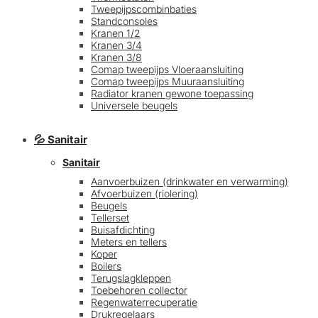
Tweepijpscombinbaties
Standconsoles
Kranen 1/2
Kranen 3/4
Kranen 3/8
Comap tweepijps Vloeraansluiting
Comap tweepijps Muuraansluiting
Radiator kranen gewone toepassing
Universele beugels
💦 Sanitair
Sanitair
Aanvoerbuizen (drinkwater en verwarming)
Afvoerbuizen (riolering)
Beugels
Tellerset
Buisafdichting
Meters en tellers
Koper
Boilers
Terugslagkleppen
Toebehoren collector
Regenwaterrecuperatie
Drukregelaars