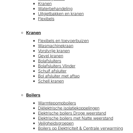
Kranen
Waterbehandeling
Uitgietbakken en kranen
Flexibels
Kranen
Flexibels en toevoerbuizen
Wasmachinekraan
Vorstvrije kranen
Gevel kranen
Bolafsluiters
Bolafsluiters Vlinder
Schuif afsluiter
Bol afsluiter met aftap
Schell kranen
Boilers
Warmtepompboilers
Diëlektrische isolatiekoppelingen
Elektrische boilers Droge weerstand
Elektrische boilers met Natte weerstand
Veiligheidsgroepen
Boilers op Elektriciteit & Centrale verwarming