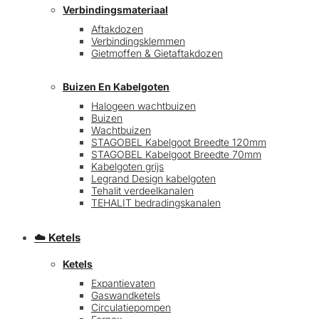
Verbindingsmateriaal
Aftakdozen
Verbindingsklemmen
Gietmoffen & Gietaftakdozen
Buizen En Kabelgoten
Halogeen wachtbuizen
Buizen
€
0,00
0
Wachtbuizen
STAGOBEL Kabelgoot Breedte 120mm
STAGOBEL Kabelgoot Breedte 70mm
Kabelgoten grijs
Legrand Design kabelgoten
Tehalit verdeelkanalen
TEHALIT bedradingskanalen
☁️ Ketels
Ketels
Expantievaten
Gaswandketels
Circulatiepompen