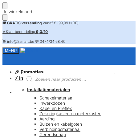
Skip
Skip
Je winkelmand
to
to
navigation
content
🚚
GRATIS verzending
vanaf € 199,99 (*BE)
⭐ Klantbeoordeling
9,3/10
👋 info@2smart.be 💬 0474/34.68.40
MENU
🎉 Promoties
Producten
⚡ Installatiematerialen
zoeken
Installatiematerialen
FAQ
Schakelmateriaal
Inwerkdozen
Kabel en Preflex
Zekeringkasten en meterkasten
Aarding
Buizen en kabelgoten
Verbindingsmateriaal
Gereedschap