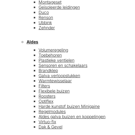
Montageset
Geïsoleerde leidingen
Duco
Renson
Ubbink
Zehnder
Aldes
Volumeregeling
Toebehoren
Plastieke ventielen
Sensoren en schakelaars
Brandklep
Galva verloopstukken
Warmtewisselaar
Filters
Flexibele buizen
Roosters
Optiflex
Harde kunstof buizen Minigaine
Regelmodules
Aldes galva buizen en koppelingen
Virtuo-fix
Dak & Gevel