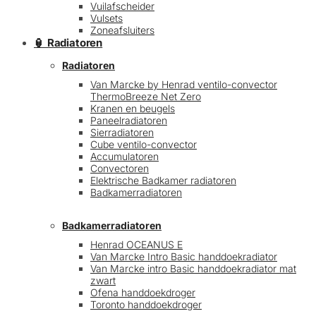
Vuilafscheider
Vulsets
Zoneafsluiters
🏮 Radiatoren
Radiatoren
Van Marcke by Henrad ventilo-convector
ThermoBreeze Net Zero
Kranen en beugels
Paneelradiatoren
Sierradiatoren
Cube ventilo-convector
Accumulatoren
Convectoren
Elektrische Badkamer radiatoren
Badkamerradiatoren
Badkamerradiatoren
Henrad OCEANUS E
Van Marcke Intro Basic handdoekradiator
Van Marcke intro Basic handdoekradiator mat
zwart
Ofena handdoekdroger
Toronto handdoekdroger