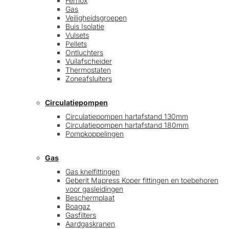
Fernox
Gas
Veiligheidsgroepen
Buis Isolatie
Vulsets
Pellets
Ontluchters
Vuilafscheider
Thermostaten
Zoneafsluiters
Circulatiepompen
Circulatiepompen hartafstand 130mm
Circulatiepompen hartafstand 180mm
Pompkoppelingen
Gas
Gas knelfittingen
Geberit Mapress Koper fittingen en toebehoren
voor gasleidingen
Beschermplaat
Boagaz
Gasfilters
Aardgaskranen