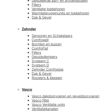
Geïsoleerde aan- en afvoerkanalen
Filters
Ventilatie toebehoren
Warmteterugwinunits en toebehoren
Dak & Gevel
Zehnder
Sensoren en Schakelaars
Comfowell
Bochten en buizen
ComfoFlat
Filters
Geluidsdempers
Systeem C
Systeem D
Zehnder Comfopipe
Dak & Gevel
Roosters & kleppen
Vasco
Vasco dakdoorvoeren en geveldoorvoeren
Vasco filter
Vasco Ventilatie units
Ventilatiekanalen