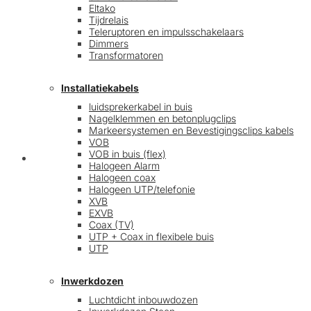
Eltako
Tijdrelais
Teleruptoren en impulsschakelaars
Dimmers
Transformatoren
Installatiekabels
luidsprekerkabel in buis
Nagelklemmen en betonplugclips
Markeersystemen en Bevestigingsclips kabels
VOB
VOB in buis (flex)
Mijn account
Halogeen Alarm
Halogeen coax
Halogeen UTP/telefonie
XVB
EXVB
Coax (TV)
UTP + Coax in flexibele buis
UTP
Inwerkdozen
Luchtdicht inbouwdozen