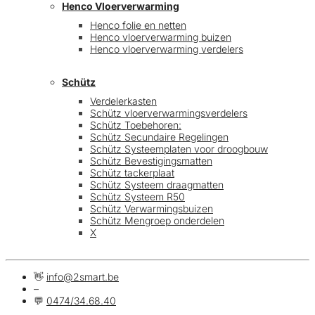
Henco Vloerverwarming
Henco folie en netten
Henco vloerverwarming buizen
Henco vloerverwarming verdelers
Schütz
Verdelerkasten
Schütz vloerverwarmingsverdelers
Schütz Toebehoren:
Schütz Secundaire Regelingen
Schütz Systeemplaten voor droogbouw
Schütz Bevestigingsmatten
Schütz tackerplaat
Schütz Systeem draagmatten
Schütz Systeem R50
Schütz Verwarmingsbuizen
Schütz Mengroep onderdelen
X
👋
info@2smart.be
–
💬
0474/34.68.40