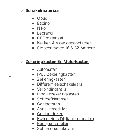
Schakelmateriaal
Qbus
Bticino
Niko
Legrand
CEE materiaal
Keuken & Vloerstopcontacten
Stopcontacten 16 & 32 Ampère
Zekeringkasten En Meterkasten
Automaten
IP65 Zekeringkasten
Blog
Zekeringkasten
Differentieelschakelaars
Verbindingsrails
Inbouwzekeringkasten
Schroefklemmen
Contactoren
Aansluitmodules
Contactdozen
Kwh meters Digitaal en analoog
Bedrijfsurenteller
Schemerschakelaar