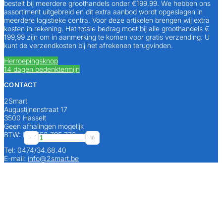
bestelt bij meerdere groothandels onder €199,99. We hebben ons
assortiment uitgebreid en dit extra aanbod wordt opgeslagen in
meerdere logistieke centra. Voor deze artikelen brengen wij extra
kosten in rekening. Het totale bedrag moet bij alle groothandels €
199,99 zijn om in aanmerking te komen voor gratis verzending. U
kunt de verzendkosten bij het afrekenen terugvinden.
Herroepingsknop
14 dagen bedenktermijn
CONTACT
2Smart
Augustijnenstraat 17
3500 Hasselt
Geen afhalingen mogelijk
BTW: BE0552 795 773
Markeersysteem
Markeersysteem
100
−
−
−
+
+
+
50
50
x
Tel: 0474/34.68.40
stuks/doos
stuks/doos
Helia
E-mail:
info@2smart.be
16mm
20mm
Bevestigingsclip
wit
wit
aantal
aantal
aantal