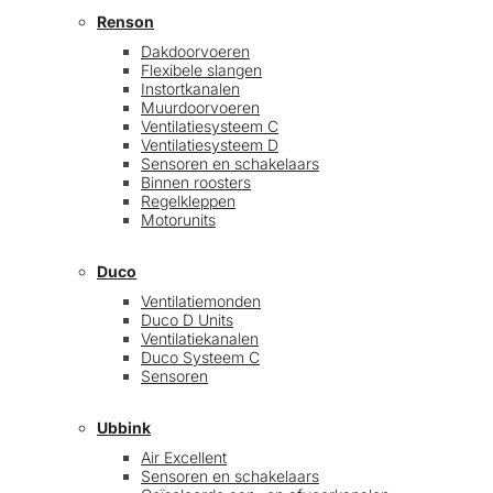
Renson
Dakdoorvoeren
Flexibele slangen
Instortkanalen
Muurdoorvoeren
Ventilatiesysteem C
Ventilatiesysteem D
Sensoren en schakelaars
Binnen roosters
Regelkleppen
Motorunits
Duco
Ventilatiemonden
Duco D Units
Ventilatiekanalen
Duco Systeem C
Sensoren
Ubbink
Air Excellent
Sensoren en schakelaars