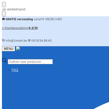
Skip
Skip
Je winkelmand
to
to
navigation
content
🚚
GRATIS verzending
vanaf € 199,99 (*BE)
⭐ Klantbeoordeling
9,3/10
👋 info@2smart.be 💬 0474/34.68.40
MENU
Producten
zoeken
FAQ