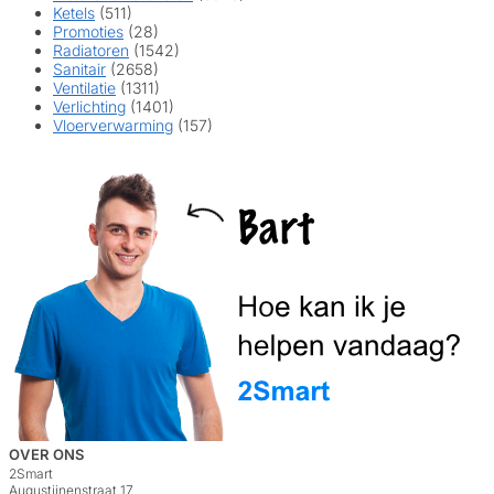
Ketels
(511)
Promoties
(28)
Radiatoren
(1542)
Sanitair
(2658)
Ventilatie
(1311)
Verlichting
(1401)
Vloerverwarming
(157)
OVER ONS
2Smart
Augustijnenstraat 17