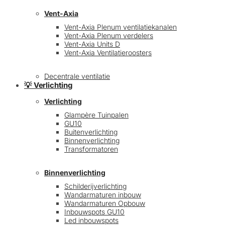
Vent-Axia
Vent-Axia Plenum ventilatiekanalen
Vent-Axia Plenum verdelers
Vent-Axia Units D
Vent-Axia Ventilatieroosters
Decentrale ventilatie
💡 Verlichting
Verlichting
Glampère Tuinpalen
GU10
Buitenverlichting
Binnenverlichting
Transformatoren
Binnenverlichting
Schilderijverlichting
Wandarmaturen inbouw
Wandarmaturen Opbouw
Inbouwspots GU10
Led inbouwspots