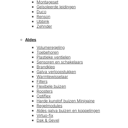
Montageset
Geïsoleerde leidingen
Duco
Renson
Ubbink
Zehnder
Aldes
Volumeregeling
Toebehoren
Plastieke ventielen
Sensoren en schakelaars
Brandklep
Galva verloopstukken
Warmtewisselaar
Filters
Flexibele buizen
Roosters
Optiflex
Harde kunstof buizen Minigaine
Regelmodules
Aldes galva buizen en koppelingen
Virtuo-fix
Dak & Gevel