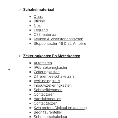
Schakelmateriaal
Qbus
Bticino
Niko
Legrand
CEE materiaal
Keuken & Vloerstopcontacten
Stopcontacten 16 & 32 Ampère
Zekeringkasten En Meterkasten
Automaten
IP65 Zekeringkasten
Blog
Zekeringkasten
Differentieelschakelaars
Verbindingsrails
Inbouwzekeringkasten
Schroefklemmen
Contactoren
Aansluitmodules
Contactdozen
Kwh meters Digitaal en analoog
Bedrijfsurenteller
Schemerschakelaar