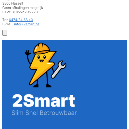
3500 Hasselt
Geen afhalingen mogelijk
BTW: BE0552 795 773
Tel:
0474/34.68.40
E-mail:
info@2smart.be