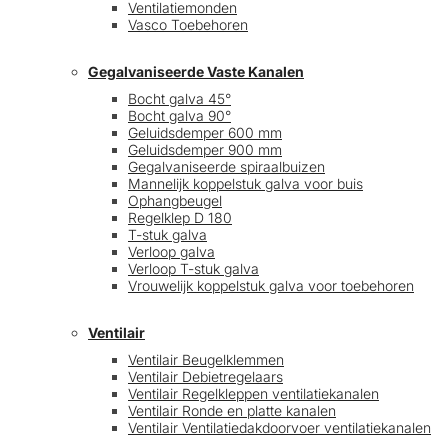
Ventilatiemonden
Vasco Toebehoren
Gegalvaniseerde Vaste Kanalen
Bocht galva 45°
Bocht galva 90°
Geluidsdemper 600 mm
Geluidsdemper 900 mm
Gegalvaniseerde spiraalbuizen
Mannelijk koppelstuk galva voor buis
Ophangbeugel
Regelklep D 180
T-stuk galva
Verloop galva
Verloop T-stuk galva
Vrouwelijk koppelstuk galva voor toebehoren
Ventilair
Ventilair Beugelklemmen
Ventilair Debietregelaars
Ventilair Regelkleppen ventilatiekanalen
Ventilair Ronde en platte kanalen
Ventilair Ventilatiedakdoorvoer ventilatiekanalen