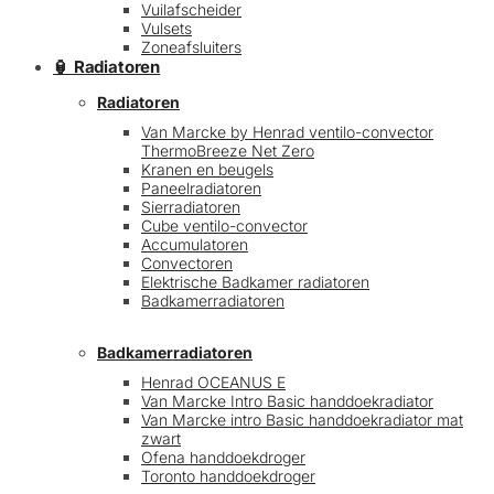
Vuilafscheider
Vulsets
Zoneafsluiters
🏮 Radiatoren
Radiatoren
Van Marcke by Henrad ventilo-convector
ThermoBreeze Net Zero
Kranen en beugels
Paneelradiatoren
Sierradiatoren
Cube ventilo-convector
Accumulatoren
Convectoren
Elektrische Badkamer radiatoren
Badkamerradiatoren
Badkamerradiatoren
Henrad OCEANUS E
Van Marcke Intro Basic handdoekradiator
Van Marcke intro Basic handdoekradiator mat
zwart
Ofena handdoekdroger
Toronto handdoekdroger