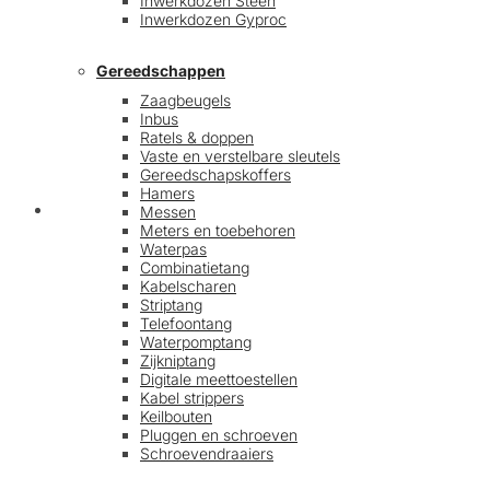
Inwerkdozen Steen
Inwerkdozen Gyproc
Gereedschappen
Zaagbeugels
Inbus
Ratels & doppen
Vaste en verstelbare sleutels
Gereedschapskoffers
Hamers
Afrekenen
Messen
Meters en toebehoren
Waterpas
Combinatietang
Kabelscharen
Striptang
Telefoontang
Waterpomptang
Zijkniptang
Digitale meettoestellen
Kabel strippers
Keilbouten
Pluggen en schroeven
Schroevendraaiers