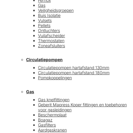
Fernox
Gas
Veiligheidsgroepen
Buis Isolatie
Vulsets
Pellets
Ontluchters
Vuilafscheider
Thermostaten
Zoneafsluiters
Circulatiepompen
Circulatiepompen hartafstand 130mm
Circulatiepompen hartafstand 180mm
Pompkoppelingen
Gas
Gas knelfittingen
Geberit Mapress Koper fittingen en toebehoren
voor gasleidingen
Beschermplaat
Boagaz
Gasfilters
Aardgaskranen