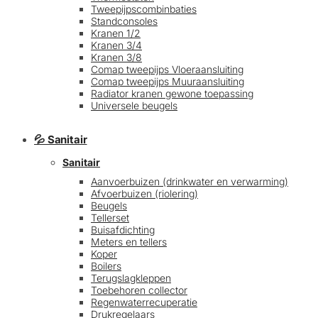
Tweepijpscombinbaties
Standconsoles
Kranen 1/2
Kranen 3/4
Kranen 3/8
Comap tweepijps Vloeraansluiting
Comap tweepijps Muuraansluiting
Radiator kranen gewone toepassing
Universele beugels
💦 Sanitair
Sanitair
Aanvoerbuizen (drinkwater en verwarming)
Afvoerbuizen (riolering)
Beugels
Tellerset
Buisafdichting
Meters en tellers
Koper
Boilers
Terugslagkleppen
Toebehoren collector
Regenwaterrecuperatie
Drukregelaars