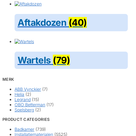
Aftakdozen
(40)
Wartels
(79)
MERK
ABB Vynckier
(7)
Helia
(2)
Legrand
(15)
OBO Betterman
(17)
Spelsberg
(2)
PRODUCT CATEGORIES
Badkamer
(739)
Installatiematerialen
(5525)