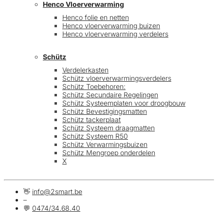
Henco Vloerverwarming
Henco folie en netten
Henco vloerverwarming buizen
Henco vloerverwarming verdelers
Schütz
Verdelerkasten
Schütz vloerverwarmingsverdelers
Schütz Toebehoren:
Schütz Secundaire Regelingen
Schütz Systeemplaten voor droogbouw
Schütz Bevestigingsmatten
Schütz tackerplaat
Schütz Systeem draagmatten
Schütz Systeem R50
Schütz Verwarmingsbuizen
Schütz Mengroep onderdelen
X
👋
info@2smart.be
–
💬
0474/34.68.40