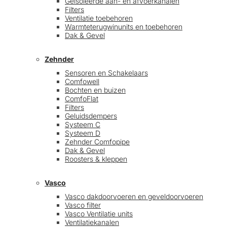
Geïsoleerde aan- en afvoerkanalen
Filters
Ventilatie toebehoren
Warmteterugwinunits en toebehoren
Dak & Gevel
Zehnder
Sensoren en Schakelaars
Comfowell
Bochten en buizen
ComfoFlat
Filters
Geluidsdempers
Systeem C
Systeem D
Zehnder Comfopipe
Dak & Gevel
Roosters & kleppen
Vasco
Vasco dakdoorvoeren en geveldoorvoeren
Vasco filter
Vasco Ventilatie units
Ventilatiekanalen