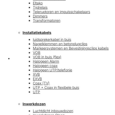
Eltako
Tijdrelais
Teleruptoren en impulsschakelaars
Dimmers
Transformatoren
Installatiekabels
luidsprekerkabel in buis
Nagelklemmen en betonplugclips
Markeersystemen en Bevestigingsclips kabels
VOB
VOB in buis (flex)
Mijn account
Halogeen Alarm
Halogeen coax
Halogeen UTP/telefonie
XVB
EXVB
Coax (TV)
UTP + Coax in flexibele buis
UTP
Inwerkdozen
Luchtdicht inbouwdozen