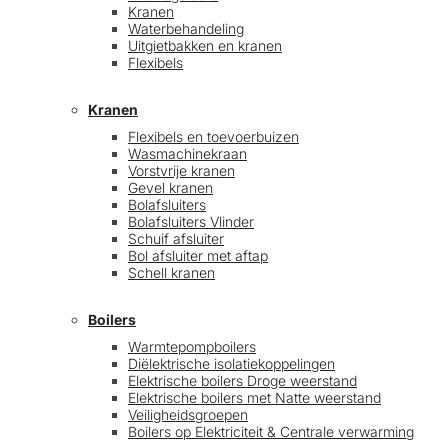
Kranen
Waterbehandeling
Uitgietbakken en kranen
Flexibels
Kranen
Flexibels en toevoerbuizen
Wasmachinekraan
Vorstvrije kranen
Gevel kranen
Bolafsluiters
Bolafsluiters Vlinder
Schuif afsluiter
Bol afsluiter met aftap
Schell kranen
Boilers
Warmtepompboilers
Diëlektrische isolatiekoppelingen
Elektrische boilers Droge weerstand
Elektrische boilers met Natte weerstand
Veiligheidsgroepen
Boilers op Elektriciteit & Centrale verwarming