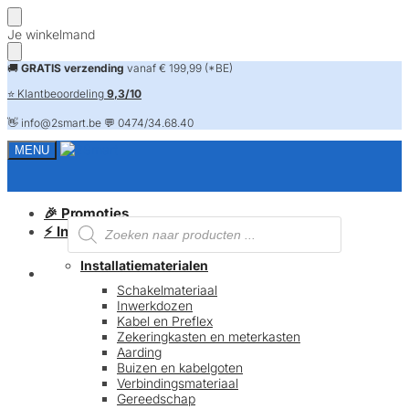
Skip
Skip
Je winkelmand
to
to
navigation
content
🚚
GRATIS verzending
vanaf € 199,99 (*BE)
⭐ Klantbeoordeling
9,3/10
👋 info@2smart.be 💬 0474/34.68.40
MENU
🎉 Promoties
Producten
⚡ Installatiematerialen
zoeken
Installatiematerialen
FAQ
Schakelmateriaal
Inwerkdozen
Kabel en Preflex
Zekeringkasten en meterkasten
Aarding
Buizen en kabelgoten
Verbindingsmateriaal
Gereedschap