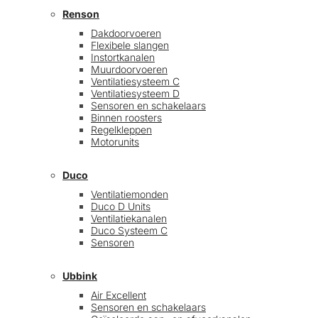
Renson
Dakdoorvoeren
Flexibele slangen
Instortkanalen
Muurdoorvoeren
Ventilatiesysteem C
Ventilatiesysteem D
Sensoren en schakelaars
Binnen roosters
Regelkleppen
Motorunits
Duco
Ventilatiemonden
Duco D Units
Ventilatiekanalen
Duco Systeem C
Sensoren
Ubbink
Air Excellent
Sensoren en schakelaars