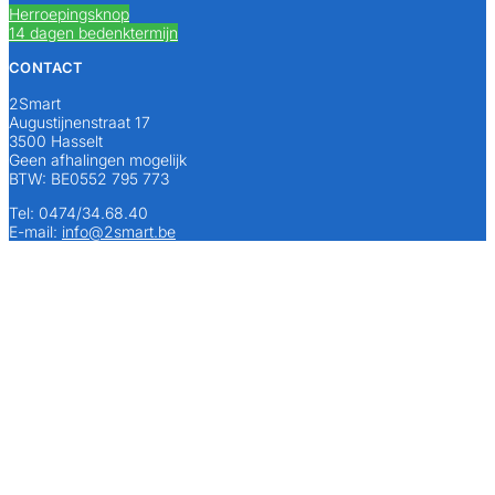
Herroepingsknop
14 dagen bedenktermijn
CONTACT
2Smart
Augustijnenstraat 17
3500 Hasselt
Geen afhalingen mogelijk
BTW: BE0552 795 773
Tel: 0474/34.68.40
E-mail:
info@2smart.be