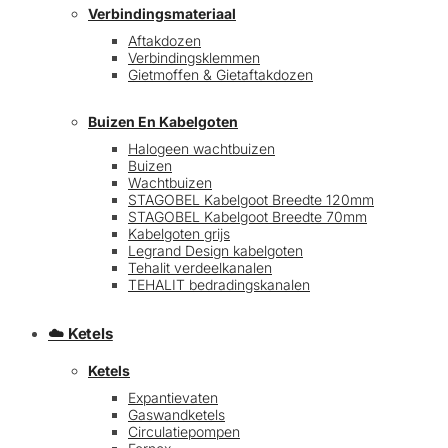
Verbindingsmateriaal
Aftakdozen
Verbindingsklemmen
Gietmoffen & Gietaftakdozen
Buizen En Kabelgoten
Halogeen wachtbuizen
Buizen
€
0,00
0
Wachtbuizen
STAGOBEL Kabelgoot Breedte 120mm
STAGOBEL Kabelgoot Breedte 70mm
Kabelgoten grijs
Legrand Design kabelgoten
Tehalit verdeelkanalen
TEHALIT bedradingskanalen
☁️ Ketels
Ketels
Expantievaten
Gaswandketels
Circulatiepompen