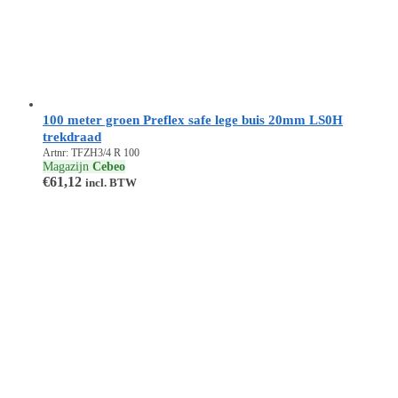
100 meter groen Preflex safe lege buis 20mm LS0H
trekdraad
Artnr: TFZH3/4 R 100
Magazijn
Cebeo
€
61,12
incl. BTW