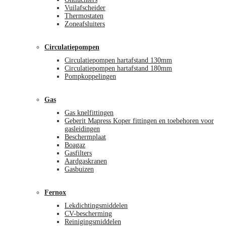
Vuilafscheider
Thermostaten
Zoneafsluiters
Circulatiepompen
Circulatiepompen hartafstand 130mm
Circulatiepompen hartafstand 180mm
Pompkoppelingen
Gas
Gas knelfittingen
Geberit Mapress Koper fittingen en toebehoren voor
gasleidingen
Beschermplaat
Boagaz
Gasfilters
Aardgaskranen
Gasbuizen
Fernox
Lekdichtingsmiddelen
CV-bescherming
Reinigingsmiddelen