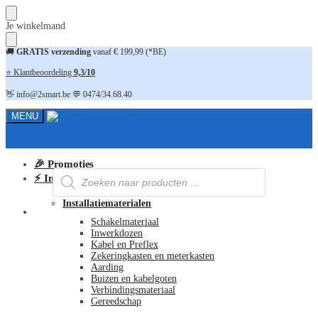
Skip
Skip
Je winkelmand
to
to
navigation
content
🚚
GRATIS verzending
vanaf € 199,99 (*BE)
⭐ Klantbeoordeling
9,3/10
👋 info@2smart.be 💬 0474/34.68.40
MENU
🎉 Promoties
Producten
⚡ Installatiematerialen
zoeken
Installatiematerialen
FAQ
Schakelmateriaal
Inwerkdozen
Kabel en Preflex
Zekeringkasten en meterkasten
Aarding
Buizen en kabelgoten
Verbindingsmateriaal
Gereedschap