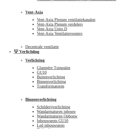
Vent-Axia
Vent-Axia Plenum ventilatiekanalen
Vent-Axia Plenum verdelers
Vent-Axia Units D
Vent-Axia Ventilatieroosters
Decentrale ventilatie
💡 Verlichting
Verlichting
Glampère Tuinpalen
GU10
Buitenverlichting
Binnenverlichting
Transformatoren
Binnenverlichting
Schilderijverlichting
Wandarmaturen inbouw
Wandarmaturen Opbouw
Inbouwspots GU10
Led inbouwspots