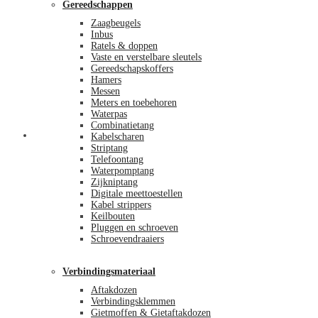
Gereedschappen
Zaagbeugels
Inbus
Ratels & doppen
Vaste en verstelbare sleutels
Gereedschapskoffers
Hamers
Messen
Meters en toebehoren
Waterpas
Combinatietang
Afrekenen
Kabelscharen
Striptang
Telefoontang
Waterpomptang
Zijkniptang
Digitale meettoestellen
Kabel strippers
Keilbouten
Pluggen en schroeven
Schroevendraaiers
Verbindingsmateriaal
Aftakdozen
Verbindingsklemmen
Gietmoffen & Gietaftakdozen