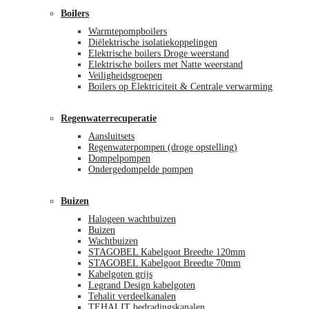
Boilers
Warmtepompboilers
Diëlektrische isolatiekoppelingen
Elektrische boilers Droge weerstand
Elektrische boilers met Natte weerstand
Veiligheidsgroepen
Boilers op Elektriciteit & Centrale verwarming
Regenwaterrecuperatie
Aansluitsets
Regenwaterpompen (droge opstelling)
Dompelpompen
Ondergedompelde pompen
Buizen
Halogeen wachtbuizen
Buizen
Wachtbuizen
STAGOBEL Kabelgoot Breedte 120mm
STAGOBEL Kabelgoot Breedte 70mm
Kabelgoten grijs
Legrand Design kabelgoten
Tehalit verdeelkanalen
TEHALIT bedradingskanalen