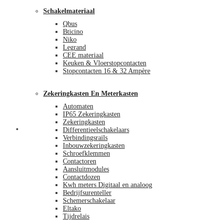
Schakelmateriaal
Qbus
Bticino
Niko
Legrand
CEE materiaal
Keuken & Vloerstopcontacten
Stopcontacten 16 & 32 Ampère
Zekeringkasten En Meterkasten
Automaten
IP65 Zekeringkasten
Zekeringkasten
Blog
Differentieelschakelaars
Verbindingsrails
Inbouwzekeringkasten
Schroefklemmen
Contactoren
Aansluitmodules
Contactdozen
Kwh meters Digitaal en analoog
Bedrijfsurenteller
Schemerschakelaar
Eltako
Tijdrelais