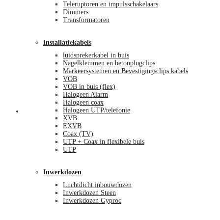
Teleruptoren en impulsschakelaars
Dimmers
Transformatoren
Installatiekabels
luidsprekerkabel in buis
Nagelklemmen en betonplugclips
Markeersystemen en Bevestigingsclips kabels
VOB
VOB in buis (flex)
Halogeen Alarm
Halogeen coax
Halogeen UTP/telefonie
Mijn account
XVB
EXVB
Coax (TV)
UTP + Coax in flexibele buis
UTP
Inwerkdozen
Luchtdicht inbouwdozen
Inwerkdozen Steen
Inwerkdozen Gyproc