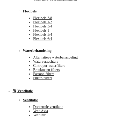
Flexibels
Flexibels 3/8
Flexibels 1/2
Flexibels 3/4
Flexibels 1
Flexibels 5/4
Flexibels 6/4
Waterbehandeling
Alternatieve waterbehandeling
Waterverzachters
Cintropur waterfilters
Braukmann filters
Patroon filters
Purifo filters
🪟 Ventilatie
Ventilatie
Decentrale ventilatie
Vent-Axia
Ventilair