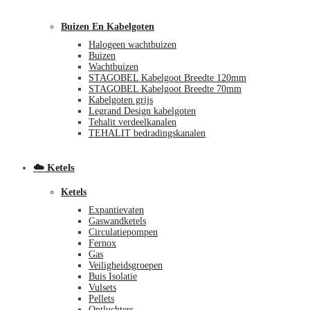
Buizen En Kabelgoten
Halogeen wachtbuizen
Buizen
Wachtbuizen
STAGOBEL Kabelgoot Breedte 120mm
STAGOBEL Kabelgoot Breedte 70mm
Kabelgoten grijs
Legrand Design kabelgoten
€
0,00
0
Tehalit verdeelkanalen
TEHALIT bedradingskanalen
☁️ Ketels
Ketels
Expantievaten
Gaswandketels
Circulatiepompen
Fernox
Gas
Veiligheidsgroepen
Buis Isolatie
Vulsets
Pellets
Ontluchters