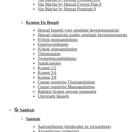
Van Marcke by Henrad Everest Plan 8
Van Marcke by Henrad Premium 8
Kranen En Beugel
Henrad beugels voor opgelaste bevestigingsstrips
Henrad radiatoren zonder opgelaste bevestigingsstrips
H-blok muuraansluiting
Eénpijscombinatie
H-blok vloeraansluiting
Thermostaten
Tweepijpscombinbaties
Standconsoles
Kranen 1/2
Kranen 3/4
Kranen 3/8
Comap tweepijps Vloeraansluiting
Comap tweepijps Muuraansluiting
Radiator kranen gewone toepassing
Universele beugels
💦 Sanitair
Sanitair
Aanvoerbuizen (drinkwater en verwarming)
Afvoerbuizen (riolering)