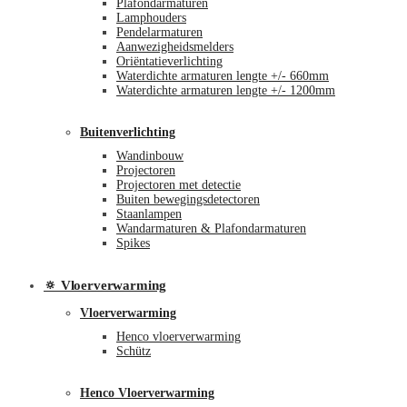
Plafondarmaturen
Lamphouders
Pendelarmaturen
Aanwezigheidsmelders
Oriëntatieverlichting
Waterdichte armaturen lengte +/- 660mm
Waterdichte armaturen lengte +/- 1200mm
Buitenverlichting
Wandinbouw
Projectoren
Projectoren met detectie
Buiten bewegingsdetectoren
Staanlampen
Wandarmaturen & Plafondarmaturen
Spikes
🔅 Vloerverwarming
Vloerverwarming
Henco vloerverwarming
Schütz
Henco Vloerverwarming