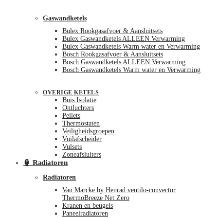
Gaswandketels
Bulex Rookgasafvoer & Aansluitsets
Bulex Gaswandketels ALLEEN Verwarming
Bulex Gaswandketels Warm water en Verwarming
Bosch Rookgasafvoer & Aansluitsets
Bosch Gaswandketels ALLEEN Verwarming
Bosch Gaswandketels Warm water en Verwarming
OVERIGE KETELS
Buis Isolatie
Ontluchters
Pellets
Thermostaten
Veiligheidsgroepen
Vuilafscheider
Vulsets
Zoneafsluiters
🏮 Radiatoren
Radiatoren
Van Marcke by Henrad ventilo-convector
ThermoBreeze Net Zero
Kranen en beugels
Paneelradiatoren