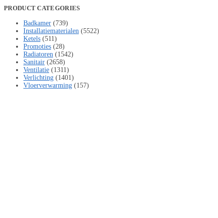
PRODUCT CATEGORIES
Badkamer
(739)
Installatiematerialen
(5522)
Ketels
(511)
Promoties
(28)
Radiatoren
(1542)
Sanitair
(2658)
Ventilatie
(1311)
Verlichting
(1401)
Vloerverwarming
(157)