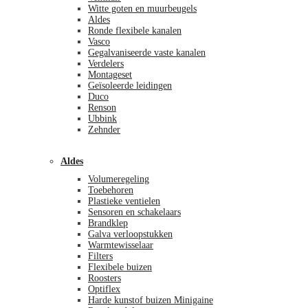
Witte goten en muurbeugels
Aldes
Ronde flexibele kanalen
Vasco
Gegalvaniseerde vaste kanalen
Verdelers
Montageset
Geïsoleerde leidingen
Duco
Renson
Ubbink
Zehnder
Aldes
Volumeregeling
Toebehoren
Plastieke ventielen
Sensoren en schakelaars
Brandklep
Galva verloopstukken
Warmtewisselaar
Filters
Flexibele buizen
Roosters
Optiflex
Harde kunstof buizen Minigaine