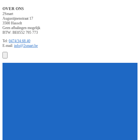
OVER ONS
2Smart
Augustijnenstraat 17
3500 Hasselt
Geen afhalingen mogelijk
BTW: BE0552 795 773
Tel:
0474/34.68.40
E-mail:
info@2smart.be