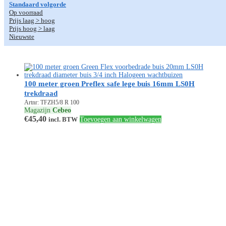
Standaard volgorde
Op voorraad
Prijs laag > hoog
Prijs hoog > laag
Nieuwste
100 meter groen Preflex safe lege buis 16mm LS0H
trekdraad
Artnr: TFZH5/8 R 100
Magazijn
Cebeo
€
45,40
incl. BTW
Toevoegen aan winkelwagen