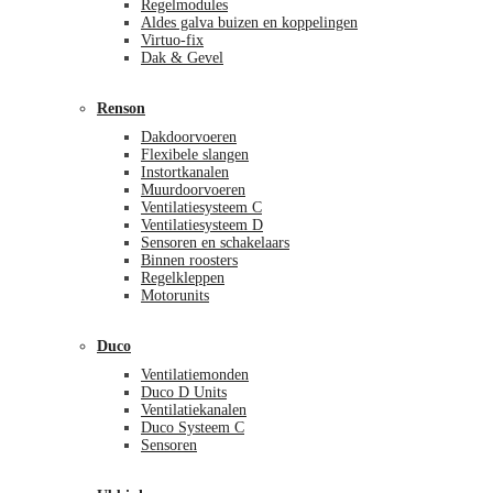
Regelmodules
Aldes galva buizen en koppelingen
Virtuo-fix
Dak & Gevel
Renson
Dakdoorvoeren
Flexibele slangen
Instortkanalen
Muurdoorvoeren
Ventilatiesysteem C
Ventilatiesysteem D
Sensoren en schakelaars
Binnen roosters
Regelkleppen
Motorunits
Duco
Ventilatiemonden
Duco D Units
Ventilatiekanalen
Duco Systeem C
Sensoren