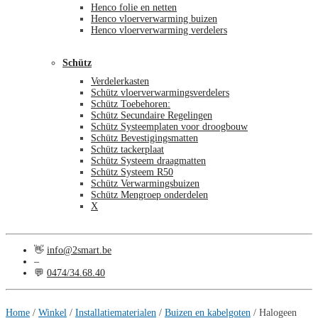
Henco folie en netten
Henco vloerverwarming buizen
Henco vloerverwarming verdelers
Schütz
Verdelerkasten
Schütz vloerverwarmingsverdelers
Schütz Toebehoren:
Schütz Secundaire Regelingen
Schütz Systeemplaten voor droogbouw
Schütz Bevestigingsmatten
Schütz tackerplaat
Schütz Systeem draagmatten
Schütz Systeem R50
Schütz Verwarmingsbuizen
Schütz Mengroep onderdelen
X
👋
info@2smart.be
–
💬
0474/34.68.40
€
0,00
0
Home
/
Winkel
/
Installatiematerialen
/
Buizen en kabelgoten
/
Halogeen