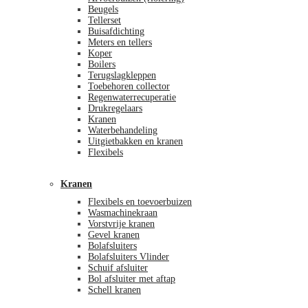
Beugels
Tellerset
Buisafdichting
Meters en tellers
Koper
Boilers
Terugslagkleppen
Toebehoren collector
Regenwaterrecuperatie
Drukregelaars
Kranen
Waterbehandeling
Uitgietbakken en kranen
Flexibels
Kranen
Flexibels en toevoerbuizen
Wasmachinekraan
Vorstvrije kranen
Gevel kranen
Bolafsluiters
Bolafsluiters Vlinder
Schuif afsluiter
Bol afsluiter met aftap
Schell kranen