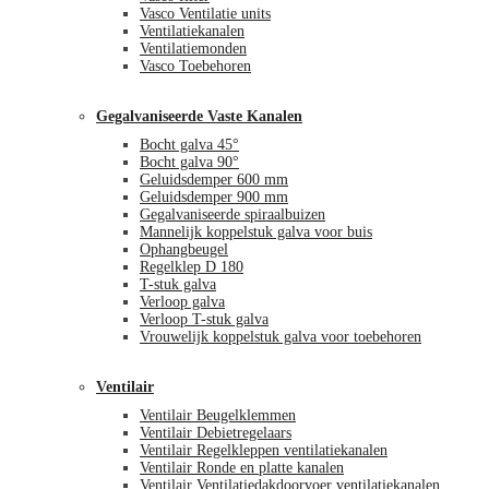
Vasco Ventilatie units
Ventilatiekanalen
Ventilatiemonden
Vasco Toebehoren
Gegalvaniseerde Vaste Kanalen
Bocht galva 45°
Bocht galva 90°
Geluidsdemper 600 mm
Geluidsdemper 900 mm
Gegalvaniseerde spiraalbuizen
Mannelijk koppelstuk galva voor buis
Ophangbeugel
Regelklep D 180
T-stuk galva
Verloop galva
Verloop T-stuk galva
Vrouwelijk koppelstuk galva voor toebehoren
Ventilair
Ventilair Beugelklemmen
Ventilair Debietregelaars
Ventilair Regelkleppen ventilatiekanalen
Ventilair Ronde en platte kanalen
Ventilair Ventilatiedakdoorvoer ventilatiekanalen