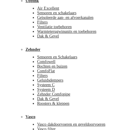
Ubbink
Air Excellent
Sensoren en schakelaars
Geïsoleerde aan- en afvoerkanalen
Filters
Ventilatie toebehoren
Warmteterugwinunits en toebehoren
Dak & Gevel
Zehnder
Sensoren en Schakelaars
Comfowell
Bochten en buizen
ComfoFlat
Filters
Geluidsdempers
Systeem C
Systeem D
Zehnder Comfopipe
Dak & Gevel
Roosters & kleppen
Vasco
Vasco dakdoorvoeren en geveldoorvoeren
Vasco filter