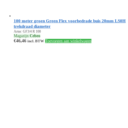
100 meter groen Green Flex voorbedrade buis 20mm LS0H
trekdraad diameter
Artnr: GF3/4 R 100
Magazijn
Cebeo
€
46,46
incl. BTW
Toevoegen aan winkelwagen