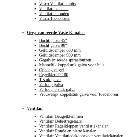
Vasco Ventilatie units
Ventilatiekanalen
Ventilatiemonden
Vasco Toebehoren
Gegalvaniseerde Vaste Kanalen
Bocht galva 45°
Bocht galva 90°
Geluidsdemper 600 mm
Geluidsdemper 900 mm
Gegalvaniseerde spiraalbuizen
Mannelijk koppelstuk galva voor buis
Ophangbeugel
Regelklep D 180
T-stuk galva
Verloop galva
Verloop T-stuk galva
Vrouwelijk koppelstuk galva voor toebehoren
Ventilair
Ventilair Beugelklemmen
Ventilair Debietregelaars
Ventilair Regelkleppen ventilatiekanalen
Ventilair Ronde en platte kanalen
Ventilair Ventilatiedakdoorvoer ventilatiekanalen