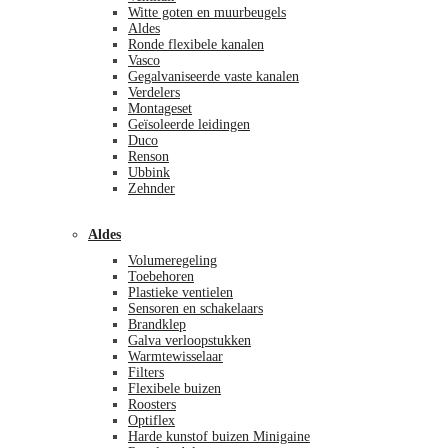
Witte goten en muurbeugels
Aldes
Ronde flexibele kanalen
Vasco
Gegalvaniseerde vaste kanalen
Verdelers
Montageset
Geïsoleerde leidingen
Duco
Renson
Ubbink
Zehnder
Aldes
Volumeregeling
Toebehoren
Plastieke ventielen
Sensoren en schakelaars
Brandklep
Galva verloopstukken
Warmtewisselaar
Filters
Flexibele buizen
Roosters
Optiflex
Harde kunstof buizen Minigaine