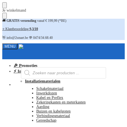
Skip
Skip
Je winkelmand
to
to
navigation
content
🚚
GRATIS verzending
vanaf € 199,99 (*BE)
⭐ Klantbeoordeling
9,3/10
👋 info@2smart.be 💬 0474/34.68.40
MENU
🎉 Promoties
Producten
⚡ Installatiematerialen
zoeken
Installatiematerialen
FAQ
Schakelmateriaal
Inwerkdozen
Kabel en Preflex
Zekeringkasten en meterkasten
Aarding
Buizen en kabelgoten
Verbindingsmateriaal
Gereedschap