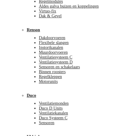
Regelmodules
Aldes galva buizen en koppelingen
Virtuo-fix
Dak & Gevel
Renson
Dakdoorvoeren
Flexibele slangen
Instortkanalen
Muurdoorvoeren
Ventilatiesysteem C
Ventilatiesysteem D
Sensoren en schakelaars
Binnen roosters
Regelkleppen
Motorunits
Duco
Ventilatiemonden
Duco D Units
Ventilatiekanalen
Duco Systeem C
Sensoren