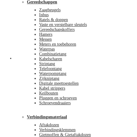
Gereedschappen
Zaagbeugels
Inbus
Ratels & doppen
Vaste en verstelbare sleutels
Gereedschapskoffers
Hamers
Messen
Meters en toebehoren
Waterpas
Combinatietang
Afrekenen
Kabelscharen
Striptang
Telefoontang
Waterpomptang
Zijkniptang
Digitale meettoestellen
Kabel strippers
Keilbouten
Pluggen en schroeven
Schroevendraaiers
Verbindingsmateriaal
Aftakdozen
Verbindingsklemmen
Gietmoffen & Gietaftakdozen