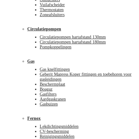
Vuilafscheider
Thermostaten
Zoneafsluiters
Circulatiepompen
Circulatiepompen hartafstand 130mm
Circulatiepompen hartafstand 180mm
Pompkoppelingen
Gas
Gas knelfittingen
Geberit Mapress Koper fittingen en toebehoren voor
gasleidingen
Beschermplaat
Boagaz
Gasfilters
Aardgaskranen
Gasbuizen
Fernox
Lekdichtingsmiddelen
CV-bescherming
Reinigingsmiddelen