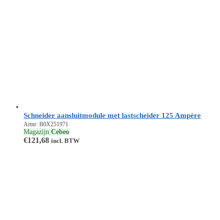
Schneider aansluitmodule met lastscheider 125 Ampère
Artnr: B0X251971
Magazijn
Cebeo
€
121,68
incl. BTW