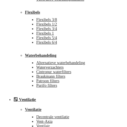
Flexibels
Flexibels 3/8
Flexibels 1/2
Flexibels 3/4
Flexibels 1
Flexibels 5/4
Flexibels 6/4
Waterbehandeling
Alternatieve waterbehandeling
Waterverzachters
Cintropur waterfilters
Braukmann filters
Patroon filters
Purifo filters
🪟 Ventilatie
Ventilatie
Decentrale ventilatie
Vent-Axia
Ventilair