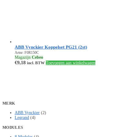
ABB Vynckier Koppelset PG21 (2st)
Artnr: F0R150C
Magazijn
Cebeo
€
9,18
incl. BTW
Toevoegen aan winkelwagen
MERK
ABB Vynckier
(2)
Legrand
(4)
MODULES
8 Modules
(4)