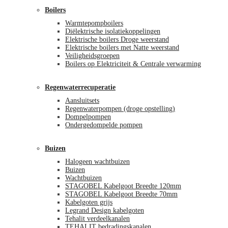
Boilers
Warmtepompboilers
Diëlektrische isolatiekoppelingen
Elektrische boilers Droge weerstand
Elektrische boilers met Natte weerstand
Veiligheidsgroepen
Boilers op Elektriciteit & Centrale verwarming
Regenwaterrecuperatie
Aansluitsets
Regenwaterpompen (droge opstelling)
Dompelpompen
Ondergedompelde pompen
Buizen
Halogeen wachtbuizen
Buizen
Wachtbuizen
STAGOBEL Kabelgoot Breedte 120mm
STAGOBEL Kabelgoot Breedte 70mm
Kabelgoten grijs
Legrand Design kabelgoten
Tehalit verdeelkanalen
TEHALIT bedradingskanalen