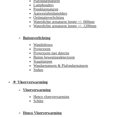
Plafondarmaturen
Lamphouders
Pendelarmaturen
Aanwezigheidsmelders
Oriëntatieverlichting
Waterdichte armaturen lengte +/- 660mm
Waterdichte armaturen lengte +/- 1200mm
Buitenverlichting
Wandinbouw
Projectoren
Projectoren met detectie
Buiten bewegingsdetectoren
Staanlampen
Wandarmaturen & Plafondarmaturen
Spikes
🔅 Vloerverwarming
Vloerverwarming
Henco vloerverwarming
Schütz
Henco Vloerverwarming