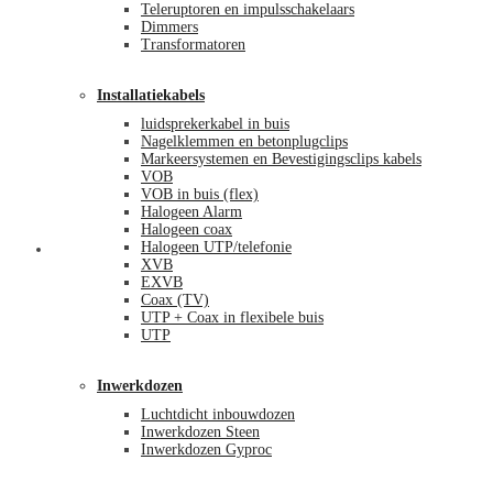
Teleruptoren en impulsschakelaars
Dimmers
Transformatoren
Installatiekabels
luidsprekerkabel in buis
Nagelklemmen en betonplugclips
Markeersystemen en Bevestigingsclips kabels
VOB
VOB in buis (flex)
Halogeen Alarm
Halogeen coax
Halogeen UTP/telefonie
Mijn account
XVB
EXVB
Coax (TV)
UTP + Coax in flexibele buis
UTP
Inwerkdozen
Luchtdicht inbouwdozen
Inwerkdozen Steen
Inwerkdozen Gyproc