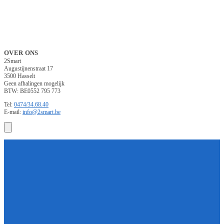
OVER ONS
2Smart
Augustijnenstraat 17
3500 Hasselt
Geen afhalingen mogelijk
BTW: BE0552 795 773
Tel:
0474/34.68.40
E-mail:
info@2smart.be