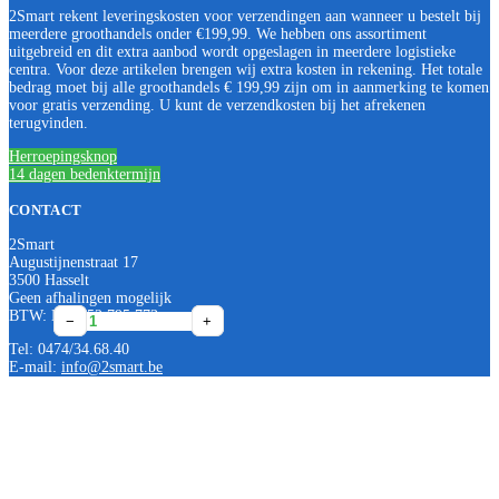
2Smart rekent leveringskosten voor verzendingen aan wanneer u bestelt bij
meerdere groothandels onder €199,99. We hebben ons assortiment
uitgebreid en dit extra aanbod wordt opgeslagen in meerdere logistieke
centra. Voor deze artikelen brengen wij extra kosten in rekening. Het totale
bedrag moet bij alle groothandels € 199,99 zijn om in aanmerking te komen
voor gratis verzending. U kunt de verzendkosten bij het afrekenen
terugvinden.
Herroepingsknop
14 dagen bedenktermijn
CONTACT
2Smart
Augustijnenstraat 17
3500 Hasselt
Geen afhalingen mogelijk
BTW: BE0552 795 773
ABB
ABB
ABB
−
−
−
+
+
+
Vynckier
Vynckier
Vynckier
Tel: 0474/34.68.40
aansluitmodule
Aansluitmodule
Koppelset
E-mail:
info@2smart.be
25S60
25D60
PG21
aantal
600x250x230mm
(2st)
transparant
aantal
aantal