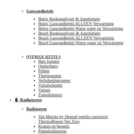
Gaswandketels
Bulex Rookgasafvoer & Aansluitsets
Bulex Gaswandketels ALLEEN Verwarming
Bulex Gaswandketels Warm water en Verwarming
Bosch Rookgasafvoer & Aansluitsets
Bosch Gaswandketels ALLEEN Verwarming
Bosch Gaswandketels Warm water en Verwarming
OVERIGE KETELS
Buis Isolatie
Ontluchters
Pellets
Thermostaten
Veiligheidsgroepen
Vuilafscheider
Vulsets
Zoneafsluiters
🏮 Radiatoren
Radiatoren
Van Marcke by Henrad ventilo-convector
ThermoBreeze Net Zero
Kranen en beugels
Paneelradiatoren