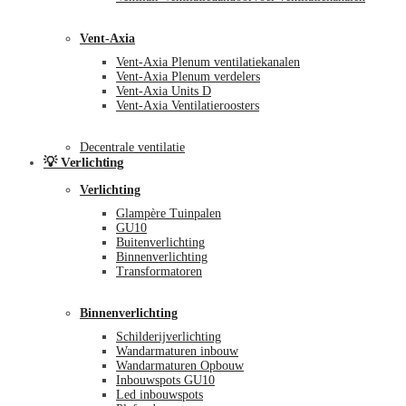
Vent-Axia
Vent-Axia Plenum ventilatiekanalen
Vent-Axia Plenum verdelers
Vent-Axia Units D
Vent-Axia Ventilatieroosters
Decentrale ventilatie
💡 Verlichting
Verlichting
Glampère Tuinpalen
GU10
Buitenverlichting
Binnenverlichting
Transformatoren
Binnenverlichting
Schilderijverlichting
Wandarmaturen inbouw
Wandarmaturen Opbouw
Inbouwspots GU10
Led inbouwspots