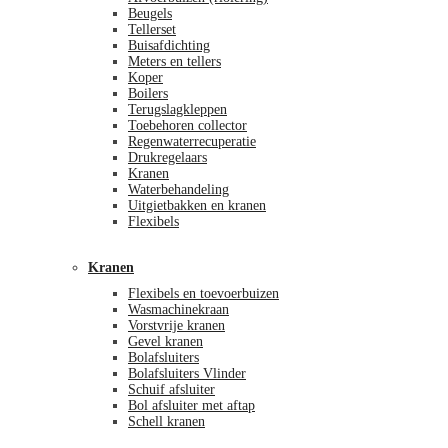
Beugels
Tellerset
Buisafdichting
Meters en tellers
Koper
Boilers
Terugslagkleppen
Toebehoren collector
Regenwaterrecuperatie
Drukregelaars
Kranen
Waterbehandeling
Uitgietbakken en kranen
Flexibels
Kranen
Flexibels en toevoerbuizen
Wasmachinekraan
Vorstvrije kranen
Gevel kranen
Bolafsluiters
Bolafsluiters Vlinder
Schuif afsluiter
Bol afsluiter met aftap
Schell kranen