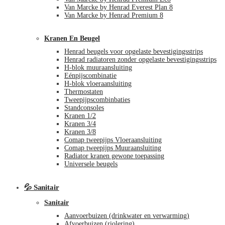
Van Marcke by Henrad Everest Plan 8
Van Marcke by Henrad Premium 8
Kranen En Beugel
Henrad beugels voor opgelaste bevestigingsstrips
Henrad radiatoren zonder opgelaste bevestigingsstrips
H-blok muuraansluiting
Eénpijscombinatie
H-blok vloeraansluiting
Thermostaten
Tweepijpscombinbaties
Standconsoles
Kranen 1/2
Kranen 3/4
Kranen 3/8
Comap tweepijps Vloeraansluiting
Comap tweepijps Muuraansluiting
Radiator kranen gewone toepassing
Universele beugels
💦 Sanitair
Sanitair
Aanvoerbuizen (drinkwater en verwarming)
Afvoerbuizen (riolering)