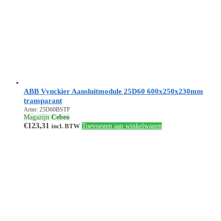
ABB Vynckier Aansluitmodule 25D60 600x250x230mm
transparant
Artnr: 25D60BSTP
Magazijn
Cebeo
€
123,31
incl. BTW
Toevoegen aan winkelwagen