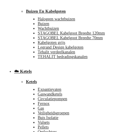
Buizen En Kabelgoten
Halogeen wachtbuizen
Buizen
Wachtbuizen
STAGOBEL Kabelgoot Breedte 120mm
STAGOBEL Kabelgoot Breedte 70mm
Kabelgoten grijs
Legrand Design kabelgoten
€
0,00
0
Tehalit verdeelkanalen
TEHALIT bedradingskanalen
☁️ Ketels
Ketels
Expantievaten
Gaswandketels
Circulatiepompen
Fernox
Gas
Veiligheidsgroepen
Buis Isolatie
Vulsets
Pellets
Ontluchters