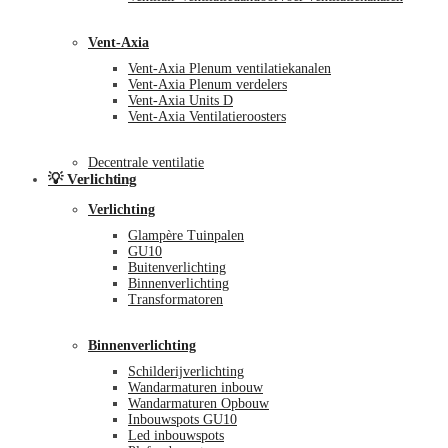
Vent-Axia
Vent-Axia Plenum ventilatiekanalen
Vent-Axia Plenum verdelers
Vent-Axia Units D
Vent-Axia Ventilatieroosters
Decentrale ventilatie
💡 Verlichting
Verlichting
Glampère Tuinpalen
GU10
Buitenverlichting
Binnenverlichting
Transformatoren
Binnenverlichting
Schilderijverlichting
Wandarmaturen inbouw
Wandarmaturen Opbouw
Inbouwspots GU10
Led inbouwspots