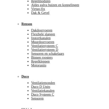
Regelmodules
Aldes galva buizen en koppelingen
Virtuo-fix
Dak & Gevel
Renson
Dakdoorvoeren
Flexibele slangen
Instortkanalen
Muurdoorvoeren
Ventilatiesysteem C
Ventilatiesysteem D
Sensoren en schakelaars
Binnen roosters
Regelkleppen
Motorunits
Duco
Ventilatiemonden
Duco D Units
Ventilatiekanalen
Duco Systeem C
Sensoren