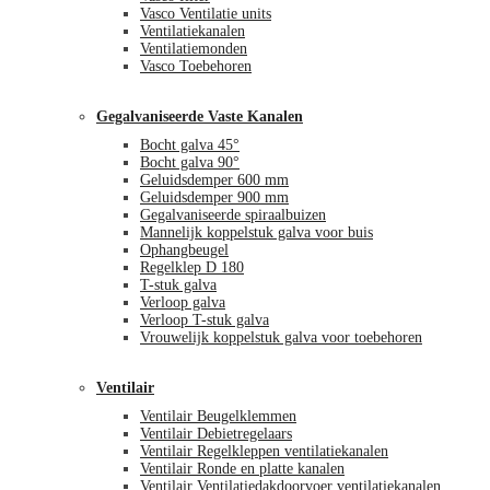
Vasco Ventilatie units
Ventilatiekanalen
Ventilatiemonden
Vasco Toebehoren
Gegalvaniseerde Vaste Kanalen
Bocht galva 45°
Bocht galva 90°
Geluidsdemper 600 mm
Geluidsdemper 900 mm
Gegalvaniseerde spiraalbuizen
Mannelijk koppelstuk galva voor buis
Ophangbeugel
Regelklep D 180
T-stuk galva
Verloop galva
Verloop T-stuk galva
Vrouwelijk koppelstuk galva voor toebehoren
Ventilair
Ventilair Beugelklemmen
Ventilair Debietregelaars
Ventilair Regelkleppen ventilatiekanalen
Ventilair Ronde en platte kanalen
Ventilair Ventilatiedakdoorvoer ventilatiekanalen