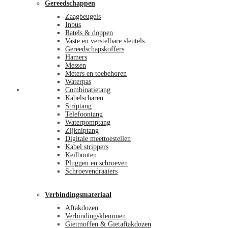
Gereedschappen
Zaagbeugels
Inbus
Ratels & doppen
Vaste en verstelbare sleutels
Gereedschapskoffers
Hamers
Messen
Meters en toebehoren
Waterpas
Afrekenen
Combinatietang
Kabelscharen
Striptang
Telefoontang
Waterpomptang
Zijkniptang
Digitale meettoestellen
Kabel strippers
Keilbouten
Pluggen en schroeven
Schroevendraaiers
Verbindingsmateriaal
Aftakdozen
Verbindingsklemmen
Gietmoffen & Gietaftakdozen