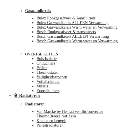
Gaswandketels
Bulex Rookgasafvoer & Aansluitsets
Bulex Gaswandketels ALLEEN Verwarming
Bulex Gaswandketels Warm water en Verwarming
Bosch Rookgasafvoer & Aansluitsets
Bosch Gaswandketels ALLEEN Verwarming
Bosch Gaswandketels Warm water en Verwarming
OVERIGE KETELS
Buis Isolatie
Ontluchters
Pellets
Thermostaten
Veiligheidsgroepen
Vuilafscheider
Vulsets
Zoneafsluiters
🏮 Radiatoren
Radiatoren
Van Marcke by Henrad ventilo-convector
ThermoBreeze Net Zero
Kranen en beugels
Paneelradiatoren