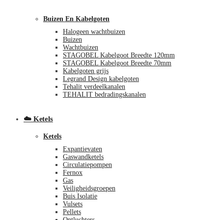
Buizen En Kabelgoten
Halogeen wachtbuizen
Buizen
Wachtbuizen
STAGOBEL Kabelgoot Breedte 120mm
STAGOBEL Kabelgoot Breedte 70mm
Kabelgoten grijs
€
0,00
0
Legrand Design kabelgoten
Tehalit verdeelkanalen
TEHALIT bedradingskanalen
☁️ Ketels
Ketels
Expantievaten
Gaswandketels
Circulatiepompen
Fernox
Gas
Veiligheidsgroepen
Buis Isolatie
Vulsets
Pellets
Ontluchters