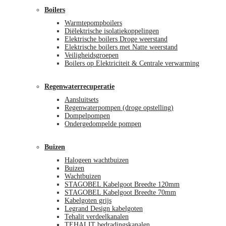
Boilers
Warmtepompboilers
Diëlektrische isolatiekoppelingen
Elektrische boilers Droge weerstand
Elektrische boilers met Natte weerstand
Veiligheidsgroepen
Boilers op Elektriciteit & Centrale verwarming
Regenwaterrecuperatie
Aansluitsets
Regenwaterpompen (droge opstelling)
Dompelpompen
Ondergedompelde pompen
Buizen
Halogeen wachtbuizen
Buizen
Wachtbuizen
STAGOBEL Kabelgoot Breedte 120mm
STAGOBEL Kabelgoot Breedte 70mm
Kabelgoten grijs
Legrand Design kabelgoten
Tehalit verdeelkanalen
TEHALIT bedradingskanalen