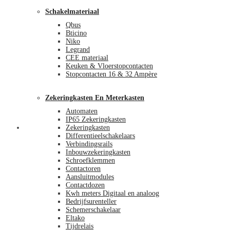
Schakelmateriaal
Qbus
Bticino
Niko
Legrand
CEE materiaal
Keuken & Vloerstopcontacten
Stopcontacten 16 & 32 Ampère
Zekeringkasten En Meterkasten
Automaten
IP65 Zekeringkasten
Blog
Zekeringkasten
Differentieelschakelaars
Verbindingsrails
Inbouwzekeringkasten
Schroefklemmen
Contactoren
Aansluitmodules
Contactdozen
Kwh meters Digitaal en analoog
Bedrijfsurenteller
Schemerschakelaar
Eltako
Tijdrelais