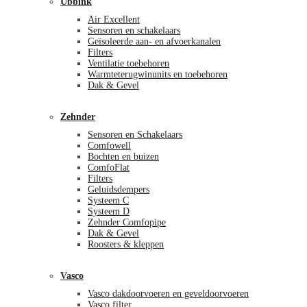
Ubbink
Air Excellent
Sensoren en schakelaars
Geïsoleerde aan- en afvoerkanalen
Filters
Ventilatie toebehoren
Warmteterugwinunits en toebehoren
Dak & Gevel
Zehnder
Sensoren en Schakelaars
Comfowell
Bochten en buizen
ComfoFlat
Filters
Geluidsdempers
Systeem C
Systeem D
Zehnder Comfopipe
Dak & Gevel
Roosters & kleppen
Vasco
Vasco dakdoorvoeren en geveldoorvoeren
Vasco filter