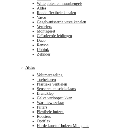
Witte goten en muurbeugels
Aldes
Ronde flexibele kanalen
Vasco
Gegalvaniseerde vaste kanalen
Verdelers
Montageset
Geïsoleerde leidingen
Duco
Renson
Ubbink
Zehnder
Aldes
Volumeregeling
Toebehoren
Plastieke ventielen
Sensoren en schakelaars
Brandklep
Galva verloopstukken
Warmtewisselaar
Filters
Flexibele buizen
Roosters
Optiflex
Harde kunstof buizen Minigaine