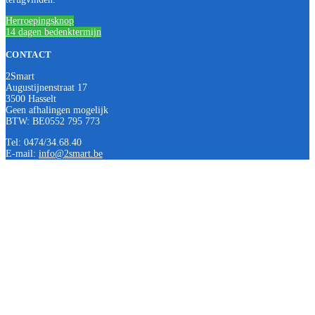
Herroepingsknop
14 dagen bedenktermijn
CONTACT
2Smart
Augustijnenstraat 17
3500 Hasselt
Geen afhalingen mogelijk
BTW: BE0552 795 773
Tel: 0474/34.68.40
E-mail:
info@2smart.be