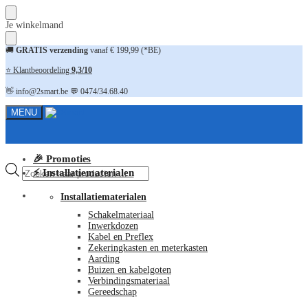
Skip
Skip
Je winkelmand
to
to
navigation
content
🚚
GRATIS verzending
vanaf € 199,99 (*BE)
⭐ Klantbeoordeling
9,3/10
👋 info@2smart.be 💬 0474/34.68.40
MENU
🎉 Promoties
Producten
⚡ Installatiematerialen
zoeken
FAQ
Installatiematerialen
Schakelmateriaal
Inwerkdozen
Kabel en Preflex
Zekeringkasten en meterkasten
Aarding
Buizen en kabelgoten
Verbindingsmateriaal
Gereedschap