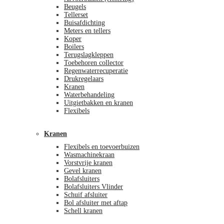
Beugels
Tellerset
Buisafdichting
Meters en tellers
Koper
Boilers
Terugslagkleppen
Toebehoren collector
Regenwaterrecuperatie
Drukregelaars
Kranen
Waterbehandeling
Uitgietbakken en kranen
Flexibels
Kranen
Flexibels en toevoerbuizen
Wasmachinekraan
Vorstvrije kranen
Gevel kranen
Bolafsluiters
Bolafsluiters Vlinder
Schuif afsluiter
Bol afsluiter met aftap
Schell kranen