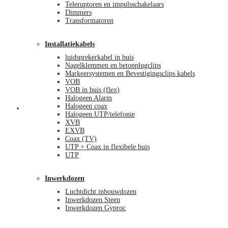
Teleruptoren en impulsschakelaars
Dimmers
Transformatoren
Installatiekabels
luidsprekerkabel in buis
Nagelklemmen en betonplugclips
Markeersystemen en Bevestigingsclips kabels
VOB
VOB in buis (flex)
Halogeen Alarm
Halogeen coax
Mijn account
Halogeen UTP/telefonie
XVB
EXVB
Coax (TV)
UTP + Coax in flexibele buis
UTP
Inwerkdozen
Luchtdicht inbouwdozen
Inwerkdozen Steen
Inwerkdozen Gyproc