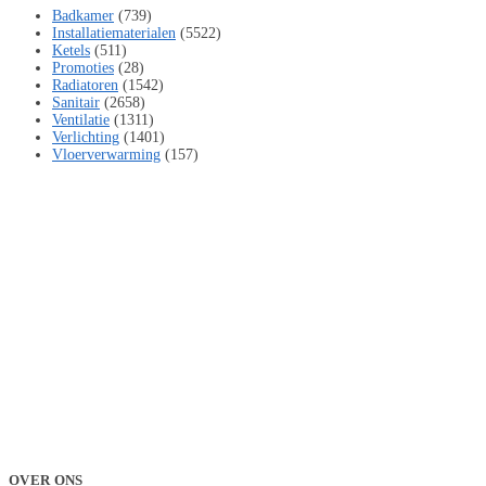
Badkamer
(739)
Installatiematerialen
(5522)
Ketels
(511)
Promoties
(28)
Radiatoren
(1542)
Sanitair
(2658)
Ventilatie
(1311)
Verlichting
(1401)
Vloerverwarming
(157)
OVER ONS