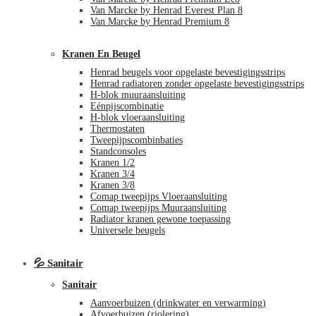
Van Marcke by Henrad Everest Plan 8
Van Marcke by Henrad Premium 8
Kranen En Beugel
Henrad beugels voor opgelaste bevestigingsstrips
Henrad radiatoren zonder opgelaste bevestigingsstrips
H-blok muuraansluiting
Eénpijscombinatie
H-blok vloeraansluiting
Thermostaten
Tweepijpscombinbaties
Standconsoles
Kranen 1/2
Kranen 3/4
Kranen 3/8
Comap tweepijps Vloeraansluiting
Comap tweepijps Muuraansluiting
Radiator kranen gewone toepassing
Universele beugels
💦 Sanitair
Sanitair
Aanvoerbuizen (drinkwater en verwarming)
Afvoerbuizen (riolering)