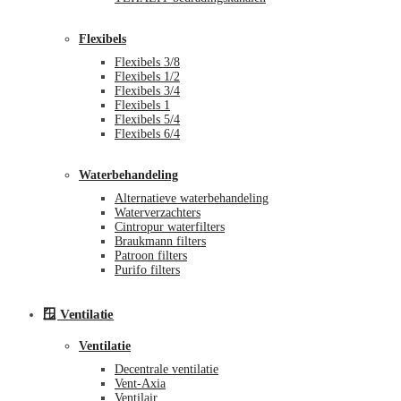
Flexibels
Flexibels 3/8
Flexibels 1/2
Flexibels 3/4
Flexibels 1
Flexibels 5/4
Flexibels 6/4
Waterbehandeling
Alternatieve waterbehandeling
Waterverzachters
Cintropur waterfilters
Braukmann filters
Patroon filters
Purifo filters
🪟 Ventilatie
Ventilatie
Decentrale ventilatie
Vent-Axia
Ventilair