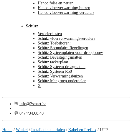
Henco folie en netten
Henco vloerverwarming buizen
Henco vloerverwarming verdelers
Schütz
Verdelerkasten
Schütz vloerverwarmingsverdelers
Schütz Toebehoren:
Schütz Secundaire Regelingen
Schütz Systeemplaten voor droogbouw
Schütz Bevestigingsmatten
Schütz tackerplaat
Schütz Systeem draagmatten
Schütz Systeem R50
Schütz Verwarmingsbuizen
Schütz Mengroep onderdelen
X
👋
info@2smart.be
–
💬
0474/34.68.40
€
0,00
0
Home
/
Winkel
/
Installatiematerialen
/
Kabel en Preflex
/
UTP