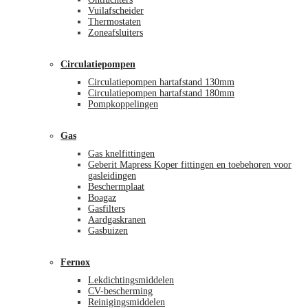
Vuilafscheider
Thermostaten
Zoneafsluiters
Circulatiepompen
Circulatiepompen hartafstand 130mm
Circulatiepompen hartafstand 180mm
Pompkoppelingen
Gas
Gas knelfittingen
Geberit Mapress Koper fittingen en toebehoren voor
gasleidingen
Beschermplaat
Boagaz
Gasfilters
Aardgaskranen
Gasbuizen
Fernox
Lekdichtingsmiddelen
CV-bescherming
Reinigingsmiddelen