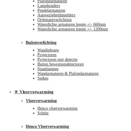
Plafondarmaturen
Lamphouders
Pendelarmaturen
Aanwezigheidsmelders
Oriëntatieverlichting
Waterdichte armaturen lengte +/- 660mm
Waterdichte armaturen lengte +/- 1200mm
Buitenverlichting
Wandinbouw
Projectoren
Projectoren met detectie
Buiten bewegingsdetectoren
Staanlampen
Wandarmaturen & Plafondarmaturen
Spikes
🔅 Vloerverwarming
Vloerverwarming
Henco vloerverwarming
Schütz
Henco Vloerverwarming