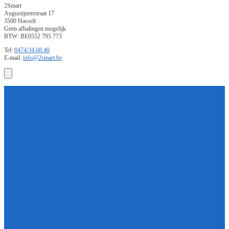
2Smart
Augustijnenstraat 17
3500 Hasselt
Geen afhalingen mogelijk
BTW: BE0552 795 773
Tel:
0474/34.68.40
E-mail:
info@2smart.be