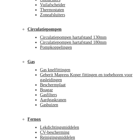
Vuilafscheider
Thermostaten
Zoneafsluiters
Circulatiepompen
Circulatiepompen hartafstand 130mm
Circulatiepompen hartafstand 180mm
Pompkoppelingen
Gas
Gas knelfittingen
Geberit Mapress Koper fittingen en toebehoren voor
gasleidingen
Beschermplaat
Boagaz
Gasfilters
Aardgaskranen
Gasbuizen
Fernox
Lekdichtingsmiddelen
CV-bescherming
Reinigingsmiddelen