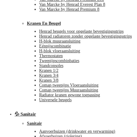
Van Marcke by Henrad Everest Plan 8
Van Marcke by Henrad Premium 8
Kranen En Beugel
Henrad beugels voor opgelaste bevestigingsstrips
Henrad radiatoren zonder opgelaste bevestigingsstrips
H-blok muuraansluiting
Eénpijscombinatie
H-blok vloeraansluiting
Thermostaten
Tweepijpscombinbaties
Standconsoles
Kranen 1/2
Kranen 3/4
Kranen 3/8
Comap tweepijps Vloeraansluiting
Comap tweepijps Muuraansluiting
Radiator kranen gewone toepassing
Universele beugels
💦 Sanitair
Sanitair
Aanvoerbuizen (drinkwater en verwarming)
Afvoerbuizen (riolering)