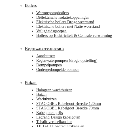
Boilers
Warmtepompboilers
Diëlektrische isolatiekoppelingen
Elektrische boilers Droge weerstand
Elektrische boilers met Natte weerstand
Veiligheidsgroepen
Boilers op Elektriciteit & Centrale verwarming
Regenwaterrecuperatie
Aansluitsets
Regenwaterpompen (droge opstelling)
Dompelpompen
Ondergedompelde pompen
Buizen
Halogeen wachtbuizen
Buizen
Wachtbuizen
STAGOBEL Kabelgoot Breedte 120mm
STAGOBEL Kabelgoot Breedte 70mm
Kabelgoten grijs
Legrand Design kabelgoten
Tehalit verdeelkanalen
TEHALIT bedradingskanalen