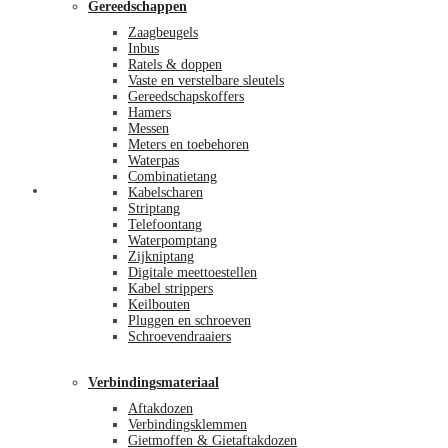
Gereedschappen
Zaagbeugels
Inbus
Ratels & doppen
Vaste en verstelbare sleutels
Gereedschapskoffers
Hamers
Messen
Meters en toebehoren
Waterpas
Combinatietang
Afrekenen
Kabelscharen
Striptang
Telefoontang
Waterpomptang
Zijkniptang
Digitale meettoestellen
Kabel strippers
Keilbouten
Pluggen en schroeven
Schroevendraaiers
Verbindingsmateriaal
Aftakdozen
Verbindingsklemmen
Gietmoffen & Gietaftakdozen