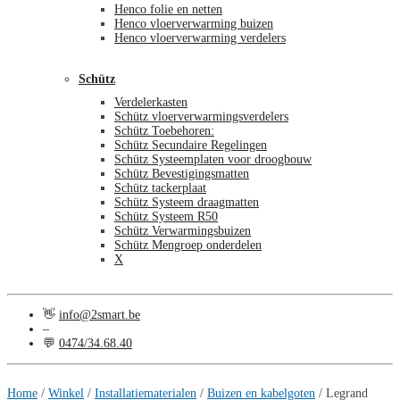
Henco folie en netten
Henco vloerverwarming buizen
Henco vloerverwarming verdelers
Schütz
Verdelerkasten
Schütz vloerverwarmingsverdelers
Schütz Toebehoren:
Schütz Secundaire Regelingen
Schütz Systeemplaten voor droogbouw
Schütz Bevestigingsmatten
Schütz tackerplaat
Schütz Systeem draagmatten
Schütz Systeem R50
Schütz Verwarmingsbuizen
Schütz Mengroep onderdelen
X
👋
info@2smart.be
–
💬
0474/34.68.40
€
0,00
0
Home
/
Winkel
/
Installatiematerialen
/
Buizen en kabelgoten
/
Legrand