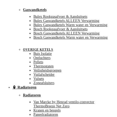
Gaswandketels
Bulex Rookgasafvoer & Aansluitsets
Bulex Gaswandketels ALLEEN Verwarming
Bulex Gaswandketels Warm water en Verwarming
Bosch Rookgasafvoer & Aansluitsets
Bosch Gaswandketels ALLEEN Verwarming
Bosch Gaswandketels Warm water en Verwarming
OVERIGE KETELS
Buis Isolatie
Ontluchters
Pellets
Thermostaten
Veiligheidsgroepen
Vuilafscheider
Vulsets
Zoneafsluiters
🏮 Radiatoren
Radiatoren
Van Marcke by Henrad ventilo-convector
ThermoBreeze Net Zero
Kranen en beugels
Paneelradiatoren