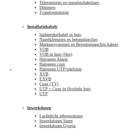
Teleruptoren en impulsschakelaars
Dimmers
Transformatoren
Installatiekabels
luidsprekerkabel in buis
Nagelklemmen en betonplugclips
Markeersystemen en Bevestigingsclips kabels
VOB
VOB in buis (flex)
Halogeen Alarm
Halogeen coax
Halogeen UTP/telefonie
Mijn account
XVB
EXVB
Coax (TV)
UTP + Coax in flexibele buis
UTP
Inwerkdozen
Luchtdicht inbouwdozen
Inwerkdozen Steen
Inwerkdozen Gyproc