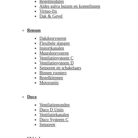
Regelmodules
Aldes galva buizen en koppelingen
Virtuo-fix
Dak & Gevel
Renson
Dakdoorvoeren
Flexibele slangen
Instortkanalen
Muurdoorvoeren
Ventilatiesysteem C
Ventilatiesysteem D
Sensoren en schakelaars
Binnen roosters
Regelkleppen
Motorunits
Duco
Ventilatiemonden
Duco D Units
Ventilatiekanalen
Duco Systeem C
Sensoren