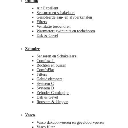
Ubbink
Air Excellent
Sensoren en schakelaars
Geïsoleerde aan- en afvoerkanalen
Filters
Ventilatie toebehoren
Warmteterugwinunits en toebehoren
Dak & Gevel
Zehnder
Sensoren en Schakelaars
Comfowell
Bochten en buizen
ComfoFlat
Filters
Geluidsdempers
Systeem C
Systeem D
Zehnder Comfopipe
Dak & Gevel
Roosters & kleppen
Vasco
Vasco dakdoorvoeren en geveldoorvoeren
Vasco filter