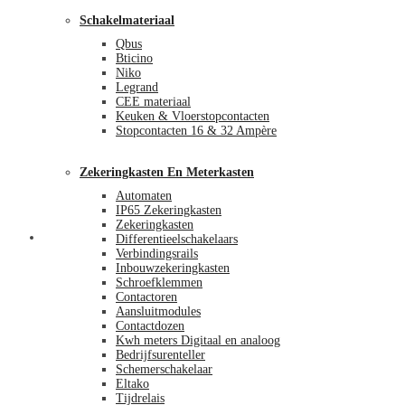
Schakelmateriaal
Qbus
Bticino
Niko
Legrand
CEE materiaal
Keuken & Vloerstopcontacten
Stopcontacten 16 & 32 Ampère
Zekeringkasten En Meterkasten
Automaten
IP65 Zekeringkasten
Zekeringkasten
Blog
Differentieelschakelaars
Verbindingsrails
Inbouwzekeringkasten
Schroefklemmen
Contactoren
Aansluitmodules
Contactdozen
Kwh meters Digitaal en analoog
Bedrijfsurenteller
Schemerschakelaar
Eltako
Tijdrelais