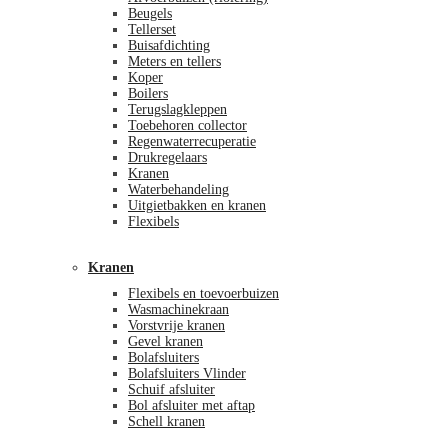
Beugels
Tellerset
Buisafdichting
Meters en tellers
Koper
Boilers
Terugslagkleppen
Toebehoren collector
Regenwaterrecuperatie
Drukregelaars
Kranen
Waterbehandeling
Uitgietbakken en kranen
Flexibels
Kranen
Flexibels en toevoerbuizen
Wasmachinekraan
Vorstvrije kranen
Gevel kranen
Bolafsluiters
Bolafsluiters Vlinder
Schuif afsluiter
Bol afsluiter met aftap
Schell kranen