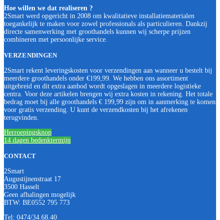
Hoe willen we dat realiseren ?
2Smart werd opgericht in 2008 om kwalitatieve installatiematerialen
toegankelijk te maken voor zowel professionals als particulieren. Dankzij
directe samenwerking met groothandels kunnen wij scherpe prijzen
combineren met persoonlijke service.
VERZENDINGEN
2Smart rekent leveringskosten voor verzendingen aan wanneer u bestelt bij
meerdere groothandels onder €199,99. We hebben ons assortiment
uitgebreid en dit extra aanbod wordt opgeslagen in meerdere logistieke
centra. Voor deze artikelen brengen wij extra kosten in rekening. Het totale
bedrag moet bij alle groothandels € 199,99 zijn om in aanmerking te komen
voor gratis verzending. U kunt de verzendkosten bij het afrekenen
terugvinden.
Herroepingsknop
14 dagen bedenktermijn
CONTACT
2Smart
Augustijnenstraat 17
3500 Hasselt
Geen afhalingen mogelijk
BTW: BE0552 795 773
Tel: 0474/34.68.40