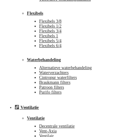
Flexibels
Flexibels 3/8
Flexibels 1/2
Flexibels 3/4
Flexibels 1
Flexibels 5/4
Flexibels 6/4
Waterbehandeling
Alternatieve waterbehandeling
Waterverzachters
Cintropur waterfilters
Braukmann filters
Patroon filters
Purifo filters
🪟 Ventilatie
Ventilatie
Decentrale ventilatie
Vent-Axia
Ventilair