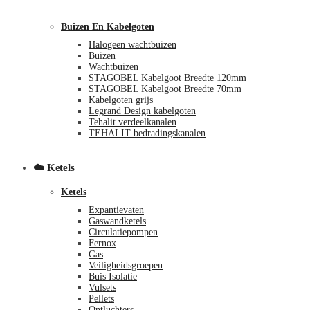
Buizen En Kabelgoten
Halogeen wachtbuizen
Buizen
Wachtbuizen
STAGOBEL Kabelgoot Breedte 120mm
STAGOBEL Kabelgoot Breedte 70mm
Kabelgoten grijs
Legrand Design kabelgoten
€
0,00
0
Tehalit verdeelkanalen
TEHALIT bedradingskanalen
☁️ Ketels
Ketels
Expantievaten
Gaswandketels
Circulatiepompen
Fernox
Gas
Veiligheidsgroepen
Buis Isolatie
Vulsets
Pellets
Ontluchters