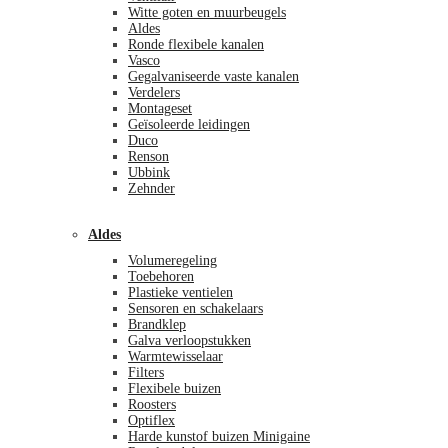
Witte goten en muurbeugels
Aldes
Ronde flexibele kanalen
Vasco
Gegalvaniseerde vaste kanalen
Verdelers
Montageset
Geïsoleerde leidingen
Duco
Renson
Ubbink
Zehnder
Aldes
Volumeregeling
Toebehoren
Plastieke ventielen
Sensoren en schakelaars
Brandklep
Galva verloopstukken
Warmtewisselaar
Filters
Flexibele buizen
Roosters
Optiflex
Harde kunstof buizen Minigaine