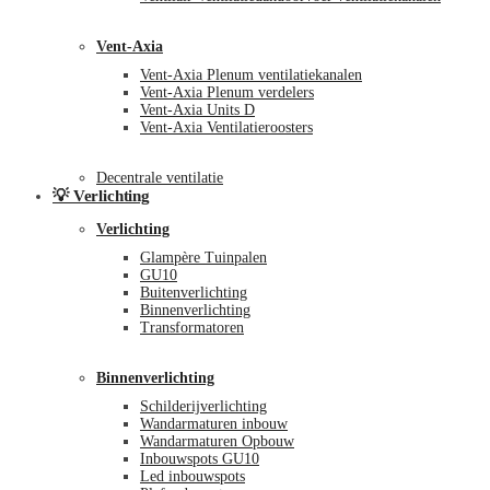
Vent-Axia
Vent-Axia Plenum ventilatiekanalen
Vent-Axia Plenum verdelers
Vent-Axia Units D
Vent-Axia Ventilatieroosters
Decentrale ventilatie
💡 Verlichting
Verlichting
Glampère Tuinpalen
GU10
Buitenverlichting
Binnenverlichting
Transformatoren
Binnenverlichting
Schilderijverlichting
Wandarmaturen inbouw
Wandarmaturen Opbouw
Inbouwspots GU10
Led inbouwspots