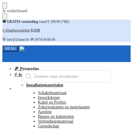
Skip
Skip
Je winkelmand
to
to
navigation
content
🚚
GRATIS verzending
vanaf € 199,99 (*BE)
⭐ Klantbeoordeling
9,3/10
👋 info@2smart.be 💬 0474/34.68.40
MENU
🎉 Promoties
Producten
⚡ Installatiematerialen
zoeken
Installatiematerialen
FAQ
Schakelmateriaal
Inwerkdozen
Kabel en Preflex
Zekeringkasten en meterkasten
Aarding
Buizen en kabelgoten
Verbindingsmateriaal
Gereedschap