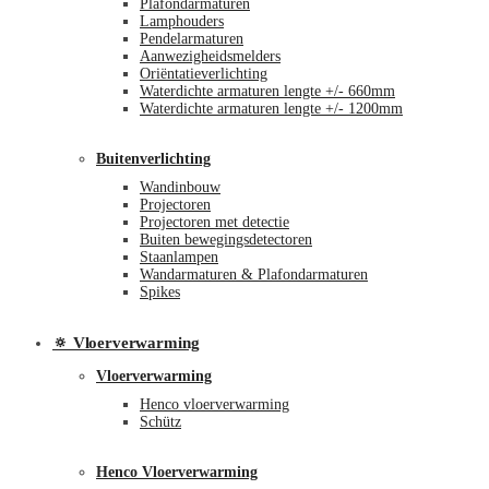
Plafondarmaturen
Lamphouders
Pendelarmaturen
Aanwezigheidsmelders
Oriëntatieverlichting
Waterdichte armaturen lengte +/- 660mm
Waterdichte armaturen lengte +/- 1200mm
Buitenverlichting
Wandinbouw
Projectoren
Projectoren met detectie
Buiten bewegingsdetectoren
Staanlampen
Wandarmaturen & Plafondarmaturen
Spikes
🔅 Vloerverwarming
Vloerverwarming
Henco vloerverwarming
Schütz
Henco Vloerverwarming