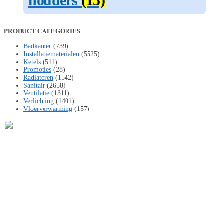
houders
(15)
PRODUCT CATEGORIES
Badkamer
(739)
Installatiematerialen
(5525)
Ketels
(511)
Promoties
(28)
Radiatoren
(1542)
Sanitair
(2658)
Ventilatie
(1311)
Verlichting
(1401)
Vloerverwarming
(157)