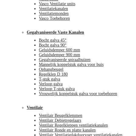
Vasco Ventilatie units
Ventilatiekanalen
Ventilatiemonden
Vasco Toebehoren
Gegalvaniseerde Vaste Kanalen
Bocht galva 45°
Bocht galva 90°
Geluidsdemper 600 mm
Geluidsdemper 900 mm
Gegalvaniseerde spiraalbuizen
Mannelijk koppelstuk galva voor buis
Ophangbeugel
Regelklep D 180
T-stuk galva
Verloop galva
Verloop T-stuk galva
Vrouwelijk koppelstuk galva voor toebehoren
Ventilair
Ventilair Beugelklemmen
Ventilair Debietregelaars
Ventilair Regelkleppen ventilatiekanalen
Ventilair Ronde en platte kanalen
Ventilair Ventilatiedakdoorvoer ventilatiekanalen