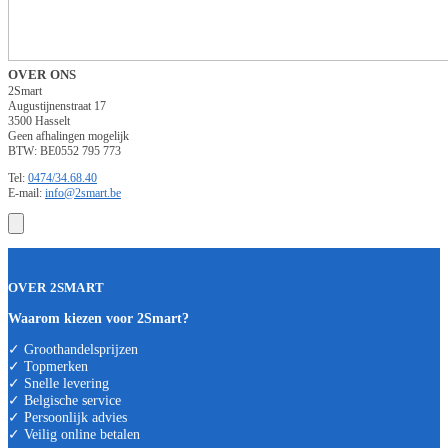
OVER ONS
2Smart
Augustijnenstraat 17
3500 Hasselt
Geen afhalingen mogelijk
BTW: BE0552 795 773
Tel:
0474/34.68.40
E-mail:
info@2smart.be
OVER 2SMART
Waarom kiezen voor 2Smart?
✓ Groothandelsprijzen
✓ Topmerken
✓ Snelle levering
✓ Belgische service
✓ Persoonlijk advies
✓ Veilig online betalen