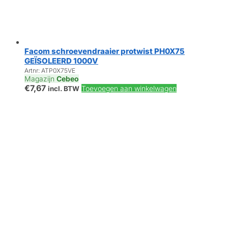
Facom schroevendraaier protwist PH0X75
GEÏSOLEERD 1000V
Artnr: ATP0X75VE
Magazijn
Cebeo
€
7,67
Toevoegen aan winkelwagen
incl. BTW