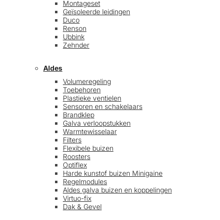
Montageset
Geïsoleerde leidingen
Duco
Renson
Ubbink
Zehnder
Aldes
Volumeregeling
Toebehoren
Plastieke ventielen
Sensoren en schakelaars
Brandklep
Galva verloopstukken
Warmtewisselaar
Filters
Flexibele buizen
Roosters
Optiflex
Harde kunstof buizen Minigaine
Regelmodules
Aldes galva buizen en koppelingen
Virtuo-fix
Dak & Gevel