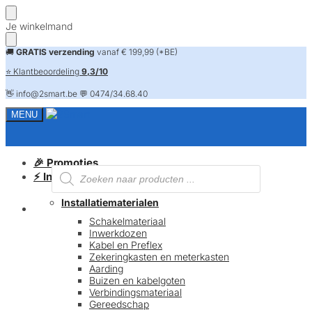
Skip
Skip
Je winkelmand
to
to
navigation
content
🚚
GRATIS verzending
vanaf € 199,99 (*BE)
⭐ Klantbeoordeling
9,3/10
👋 info@2smart.be 💬 0474/34.68.40
MENU
🎉 Promoties
Producten
⚡ Installatiematerialen
zoeken
Installatiematerialen
FAQ
Schakelmateriaal
Inwerkdozen
Kabel en Preflex
Zekeringkasten en meterkasten
Aarding
Buizen en kabelgoten
Verbindingsmateriaal
Gereedschap