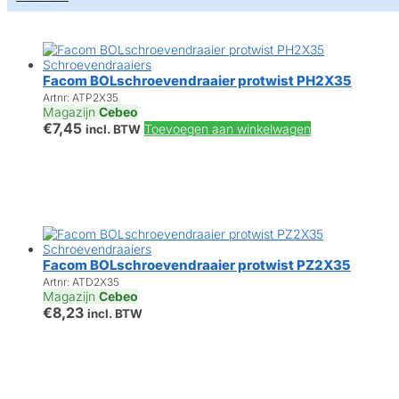
Facom BOLschroevendraaier protwist PH2X35
Artnr: ATP2X35
Magazijn
Cebeo
€
7,45
Toevoegen aan winkelwagen
incl. BTW
Facom BOLschroevendraaier protwist PZ2X35
Artnr: ATD2X35
Magazijn
Cebeo
€
8,23
incl. BTW