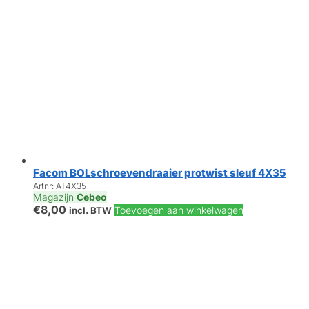
Facom BOLschroevendraaier protwist sleuf 4X35
Artnr: AT4X35
Magazijn
Cebeo
€
8,00
Toevoegen aan winkelwagen
incl. BTW