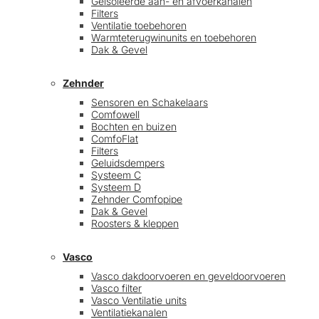
Geïsoleerde aan- en afvoerkanalen
Filters
Ventilatie toebehoren
Warmteterugwinunits en toebehoren
Dak & Gevel
Zehnder
Sensoren en Schakelaars
Comfowell
Bochten en buizen
ComfoFlat
Filters
Geluidsdempers
Systeem C
Systeem D
Zehnder Comfopipe
Dak & Gevel
Roosters & kleppen
Vasco
Vasco dakdoorvoeren en geveldoorvoeren
Vasco filter
Vasco Ventilatie units
Ventilatiekanalen