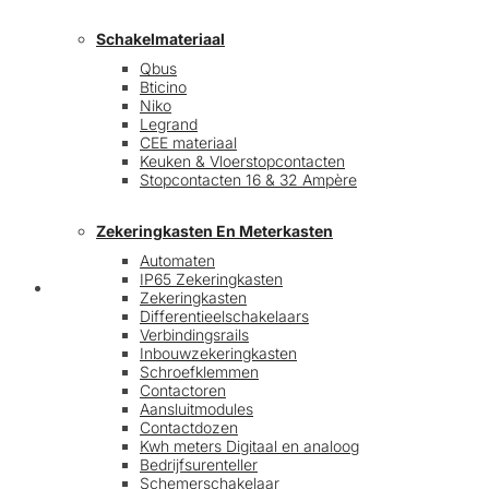
Schakelmateriaal
Qbus
Bticino
Niko
Legrand
CEE materiaal
Keuken & Vloerstopcontacten
Stopcontacten 16 & 32 Ampère
Zekeringkasten En Meterkasten
Automaten
IP65 Zekeringkasten
Blog
Zekeringkasten
Differentieelschakelaars
Verbindingsrails
Inbouwzekeringkasten
Schroefklemmen
Contactoren
Aansluitmodules
Contactdozen
Kwh meters Digitaal en analoog
Bedrijfsurenteller
Schemerschakelaar