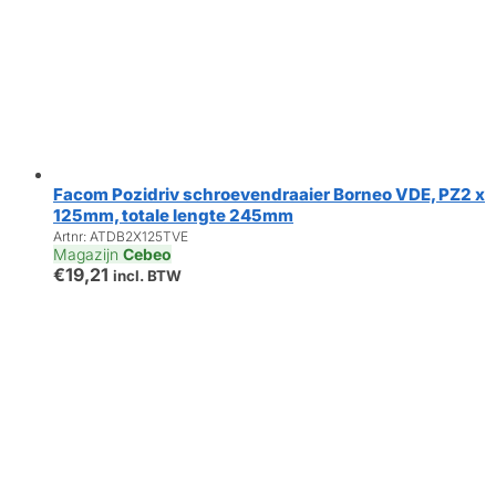
Facom Pozidriv schroevendraaier Borneo VDE, PZ2 x
125mm, totale lengte 245mm
Artnr: ATDB2X125TVE
Magazijn
Cebeo
€
19,21
incl. BTW