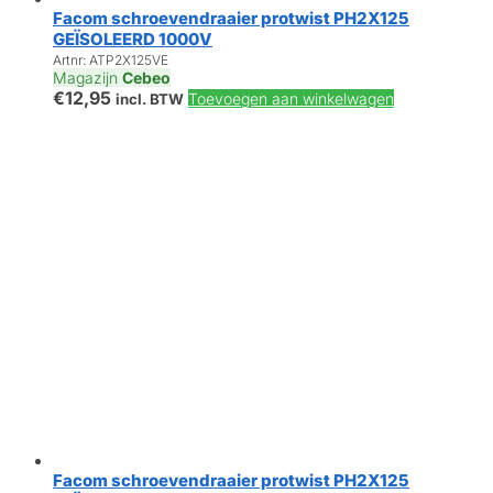
Facom schroevendraaier protwist PH2X125
GEÏSOLEERD 1000V
Artnr: ATP2X125VE
Magazijn
Cebeo
€
12,95
Toevoegen aan winkelwagen
incl. BTW
Facom schroevendraaier protwist PH2X125