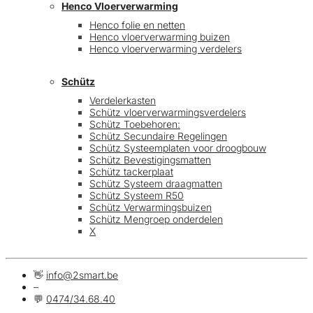
Henco Vloerverwarming
Henco folie en netten
Henco vloerverwarming buizen
Henco vloerverwarming verdelers
Schütz
Verdelerkasten
Schütz vloerverwarmingsverdelers
Schütz Toebehoren:
Schütz Secundaire Regelingen
Schütz Systeemplaten voor droogbouw
Schütz Bevestigingsmatten
Schütz tackerplaat
Schütz Systeem draagmatten
Schütz Systeem R50
Schütz Verwarmingsbuizen
Schütz Mengroep onderdelen
X
👋
info@2smart.be
–
💬
0474/34.68.40