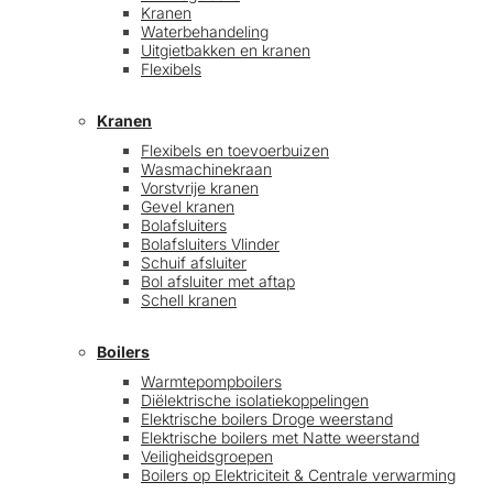
Kranen
Waterbehandeling
Uitgietbakken en kranen
Flexibels
Kranen
Flexibels en toevoerbuizen
Wasmachinekraan
Vorstvrije kranen
Gevel kranen
Bolafsluiters
Bolafsluiters Vlinder
Schuif afsluiter
Bol afsluiter met aftap
Schell kranen
Boilers
Warmtepompboilers
Diëlektrische isolatiekoppelingen
Elektrische boilers Droge weerstand
Elektrische boilers met Natte weerstand
Veiligheidsgroepen
Boilers op Elektriciteit & Centrale verwarming