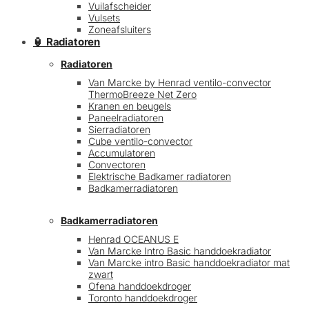
Vuilafscheider
Vulsets
Zoneafsluiters
🏮 Radiatoren
Radiatoren
Van Marcke by Henrad ventilo-convector
ThermoBreeze Net Zero
Kranen en beugels
Paneelradiatoren
Sierradiatoren
Cube ventilo-convector
Accumulatoren
Convectoren
Elektrische Badkamer radiatoren
Badkamerradiatoren
Badkamerradiatoren
Henrad OCEANUS E
Van Marcke Intro Basic handdoekradiator
Van Marcke intro Basic handdoekradiator mat
zwart
Ofena handdoekdroger
Toronto handdoekdroger