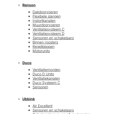
Renson
Dakdoorvoeren
Flexibele slangen
Instortkanalen
Muurdoorvoeren
Ventilatiesysteem C
Ventilatiesysteem D
Sensoren en schakelaars
Binnen roosters
Regelkleppen
Motorunits
Duco
Ventilatiemonden
Duco D Units
Ventilatiekanalen
Duco Systeem C
Sensoren
Ubbink
Air Excellent
Sensoren en schakelaars