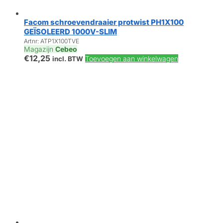
Facom schroevendraaier protwist PH1X100
GEÏSOLEERD 1000V-SLIM
Artnr: ATP1X100TVE
Magazijn
Cebeo
€
12,25
Toevoegen aan winkelwagen
incl. BTW