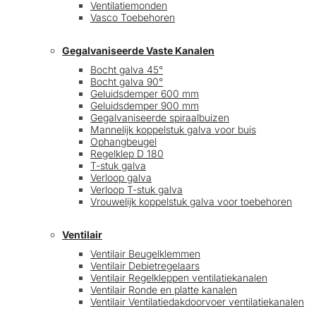
Ventilatiemonden
Vasco Toebehoren
Gegalvaniseerde Vaste Kanalen
Bocht galva 45°
Bocht galva 90°
Geluidsdemper 600 mm
Geluidsdemper 900 mm
Gegalvaniseerde spiraalbuizen
Mannelijk koppelstuk galva voor buis
Ophangbeugel
Regelklep D 180
T-stuk galva
Verloop galva
Verloop T-stuk galva
Vrouwelijk koppelstuk galva voor toebehoren
Ventilair
Ventilair Beugelklemmen
Ventilair Debietregelaars
Ventilair Regelkleppen ventilatiekanalen
Ventilair Ronde en platte kanalen
Ventilair Ventilatiedakdoorvoer ventilatiekanalen