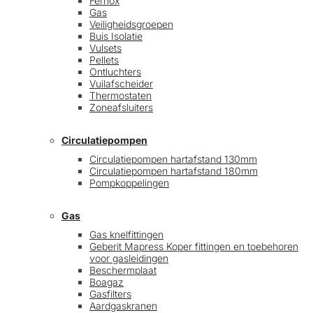
Fernox
Gas
Veiligheidsgroepen
Buis Isolatie
Vulsets
Pellets
Ontluchters
Vuilafscheider
Thermostaten
Zoneafsluiters
Circulatiepompen
Circulatiepompen hartafstand 130mm
Circulatiepompen hartafstand 180mm
Pompkoppelingen
Gas
Gas knelfittingen
Geberit Mapress Koper fittingen en toebehoren
voor gasleidingen
Beschermplaat
Boagaz
Gasfilters
Aardgaskranen