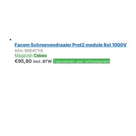
Facom Schroevendraaier Prot2 module 8st 1000V
Artnr: M0DAT1VE
Magazijn
Cebeo
€
95,80
Toevoegen aan winkelwagen
incl. BTW