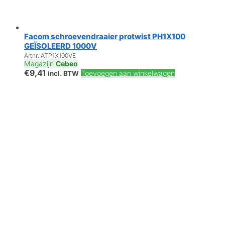
Facom schroevendraaier protwist PH1X100
GEÏSOLEERD 1000V
Artnr: ATP1X100VE
Magazijn
Cebeo
€
9,41
Toevoegen aan winkelwagen
incl. BTW