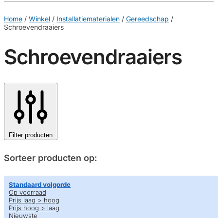
€
0,00
0
Home
/
Winkel
/
Installatiematerialen
/
Gereedschap
/
Schroevendraaiers
Schroevendraaiers
Filter producten
Sorteer producten op:
Standaard volgorde
Op voorraad
Prijs laag > hoog
Prijs hoog > laag
Nieuwste