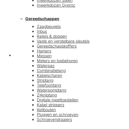
Inwerkdozen Steen
Inwerkdozen Gyproc
Gereedschappen
Zaagbeugels
Inbus
Ratels & doppen
Vaste en verstelbare sleutels
Gereedschapskoffers
Hamers
Afrekenen
Messen
Meters en toebehoren
Waterpas
Combinatietang
Kabelscharen
Striptang
Telefoontang
Waterpomptang
Zijkniptang
Digitale meettoestellen
Kabel strippers
Keilbouten
Pluggen en schroeven
Schroevendraaiers