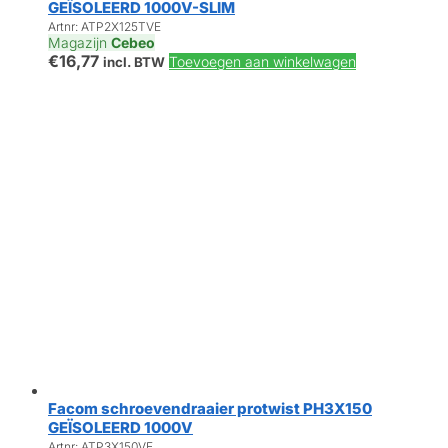
GEÏSOLEERD 1000V-SLIM
Artnr: ATP2X125TVE
Magazijn
Cebeo
€
16,77
Toevoegen aan winkelwagen
incl. BTW
Facom schroevendraaier protwist PH3X150
GEÏSOLEERD 1000V
Artnr: ATP3X150VE