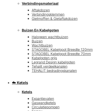
Verbindingsmateriaal
Aftakdozen
Verbindingsklemmen
Gietmoffen & Gietaftakdozen
Buizen En Kabelgoten
Halogeen wachtbuizen
Buizen
€
0,00
0
Wachtbuizen
STAGOBEL Kabelgoot Breedte 120mm
STAGOBEL Kabelgoot Breedte 70mm
Kabelgoten grijs
Legrand Design kabelgoten
Tehalit verdeelkanalen
TEHALIT bedradingskanalen
☁️ Ketels
Ketels
Expantievaten
Gaswandketels
Circulatiepompen