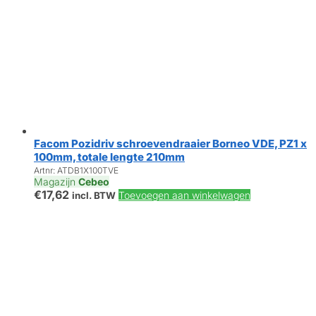
Facom Pozidriv schroevendraaier Borneo VDE, PZ1 x
100mm, totale lengte 210mm
Artnr: ATDB1X100TVE
Magazijn
Cebeo
€
17,62
Toevoegen aan winkelwagen
incl. BTW