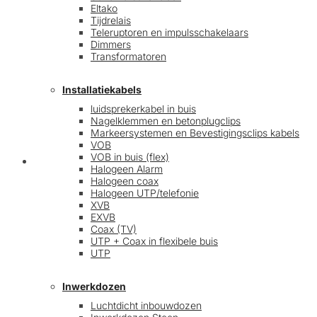
Eltako
Tijdrelais
Teleruptoren en impulsschakelaars
Dimmers
Transformatoren
Installatiekabels
luidsprekerkabel in buis
Nagelklemmen en betonplugclips
Markeersystemen en Bevestigingsclips kabels
VOB
VOB in buis (flex)
Mijn account
Halogeen Alarm
Halogeen coax
Halogeen UTP/telefonie
XVB
EXVB
Coax (TV)
UTP + Coax in flexibele buis
UTP
Inwerkdozen
Luchtdicht inbouwdozen