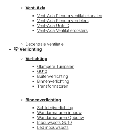
Vent-Axia
Vent-Axia Plenum ventilatiekanalen
Vent-Axia Plenum verdelers
Vent-Axia Units D
Vent-Axia Ventilatieroosters
Decentrale ventilatie
💡 Verlichting
Verlichting
Glampère Tuinpalen
GU10
Buitenverlichting
Binnenverlichting
Transformatoren
Binnenverlichting
Schilderijverlichting
Wandarmaturen inbouw
Wandarmaturen Opbouw
Inbouwspots GU10
Led inbouwspots