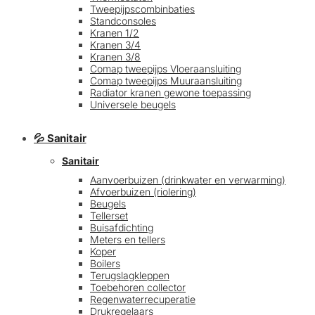
Tweepijpscombinbaties
Standconsoles
Kranen 1/2
Kranen 3/4
Kranen 3/8
Comap tweepijps Vloeraansluiting
Comap tweepijps Muuraansluiting
Radiator kranen gewone toepassing
Universele beugels
💦 Sanitair
Sanitair
Aanvoerbuizen (drinkwater en verwarming)
Afvoerbuizen (riolering)
Beugels
Tellerset
Buisafdichting
Meters en tellers
Koper
Boilers
Terugslagkleppen
Toebehoren collector
Regenwaterrecuperatie
Drukregelaars