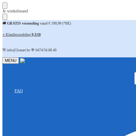
Skip
Skip
Je winkelmand
to
to
navigation
content
🚚
GRATIS verzending
vanaf € 199,99 (*BE)
⭐ Klantbeoordeling
9,3/10
👋 info@2smart.be 💬 0474/34.68.40
MENU
FAQ