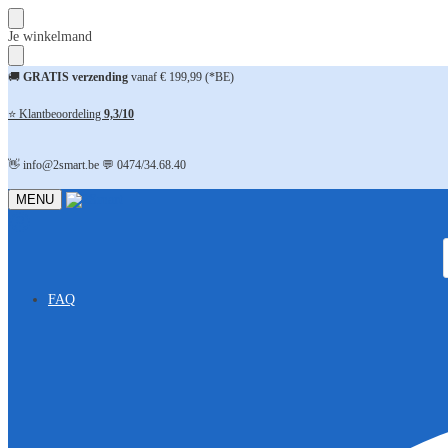
Skip
Skip
Je winkelmand
to
to
navigation
content
🚚
GRATIS verzending
vanaf € 199,99 (*BE)
⭐ Klantbeoordeling
9,3/10
👋 info@2smart.be 💬 0474/34.68.40
MENU
FAQ